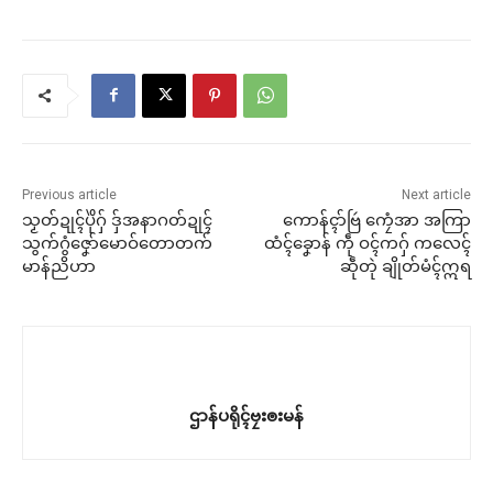
Previous article
Next article
သၟတ်ဍုၚ်ပိုဲဂှ် ဒှ်အနာဂတ်ဍုၚ်
ကောန်ၚာ်ဗြဴ ကၠေံအာ အကြာ
သွက်ဂွံဇၞော်မောဝ်တောတက်
ထံၚ်ခၞောန် ကဵု ဝၚ်ကဂှ် ကလေၚ်
မာန်ညိဟာ
ဆဵုတုဲ ချိုတ်မံၚ်ဣရ
ဌာန်ပရိုၚ်ဗၠးၜးမန်