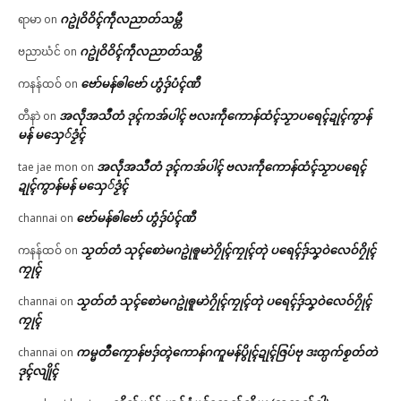
ဂဥုဲဝိဝိၚ်ကဵုလညာတ်သမ္တီ
ရာမာ
on
ဂဥုဲဝိဝိၚ်ကဵုလညာတ်သမ္တီ
ဗညာဃံင်
on
ဗော်မန်ၜါဗော် ဟွံဒှ်ပံၚ်ဏီ
ကနန်ထဝ်
on
အလဵုအသဳတံ ဒုၚ်ကအ်ပါၚ် ဗလးကဵုကောန်ထံၚ်သၟာပရေၚ်ဍုၚ်ကွာန်
တီနာဲ
on
မန် မသှေ်ဒၟံၚ်
အလဵုအသဳတံ ဒုၚ်ကအ်ပါၚ် ဗလးကဵုကောန်ထံၚ်သၟာပရေၚ်
tae jae mon
on
ဍုၚ်ကွာန်မန် မသှေ်ဒၟံၚ်
ဗော်မန်ၜါဗော် ဟွံဒှ်ပံၚ်ဏီ
channai
on
သၟတ်တံ သုၚ်စောဲမဂဥုဲၜူမာဲဂၠိုၚ်ကၠုၚ်တုဲ ပရေၚ်ဒှ်သၞဝဲလေဝ်ဂၠိုၚ်
ကနန်ထဝ်
on
ကၠုၚ်
သၟတ်တံ သုၚ်စောဲမဂဥုဲၜူမာဲဂၠိုၚ်ကၠုၚ်တုဲ ပရေၚ်ဒှ်သၞဝဲလေဝ်ဂၠိုၚ်
channai
on
ကၠုၚ်
ကမ္မတဳကၠောန်ဗဒှ်တ္ၚဲကောန်ဂကူမန်ပွိုၚ်ဍုၚ်ဇြပ်ဗု ဒးထ္ပက်စၟတ်တဲ
channai
on
ဒုၚ်လျိုၚ်