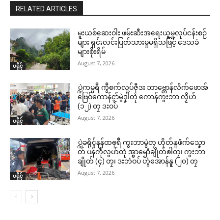
RELATED ARTICLES
မူးယစ်ဆေးဝါး ဖမ်းဆီးအရေးယူမှုလုပ်ငန်းစဉ်
များ ရှင်းလင်းပြတ်သားမှုမရှိသဖြင့် ဒေသခံ
များစိုးရိမ်
August 7, 2026
ပရိုၚ်
ပ္ဍဲကမ္မရဳ ကွဳစက်လုပ်ဇီုဒး ဘာဗ္တောန်လိက်ဖောအ်
ဗြေဝ်ကောန်ၚာ်မွဲဒၞါဲတုဲ ကောန်ကွးဘာ လၟိဟ်
(၁၂) တၠ ဒးဝပ်
August 7, 2026
ပရိုၚ်
ပ္ဍဲခရိုၚ်နန်ထၜုရဳ ကွးဘာမွဲတၠ ဟိုတ်နူဖံက်သၞော
တ် ပန်ကဵုလွဟ်တုဲ အ္စာၝောံချိုတ်ၜါတၠ၊ ကွးဘာ
ချိုတ် (၄) တၠ၊ ဒးဘဲဝပ် ဟွံအောန်နူ (၂၀) တၠ
August 7, 2026
ပရိုၚ်