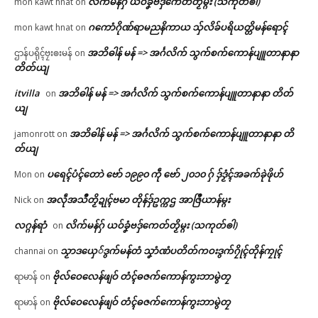
လိက်မန်ဂှ် ယဝ်ခၞံဗဒှ်ကေတ်တၟိမ္ဂး (သကုတ်ၜါ)
mon kawt hnat
on
ဂကောံဂိုဏ်ရာမညနိကာယ သှ်လိခ်ပရိယတ္တိမန်ရောၚ်
mon kawt hnat
on
အဘိဓါန် မန် => အၚ်္ဂလိက် သွက်စက်ကောန်ပျူတာနာနာ
ဌာန်ပရိုၚ်ဗၠးၜးမန်
on
တိတ်ယျ
itvilla
အဘိဓါန် မန် => အၚ်္ဂလိက် သွက်စက်ကောန်ပျူတာနာနာ တိတ်
on
ယျ
အဘိဓါန် မန် => အၚ်္ဂလိက် သွက်စက်ကောန်ပျူတာနာနာ တိ
jamonrott
on
တ်ယျ
ပရေၚ်ပံၚ်တောဲ ဗော် ၁၉၉၀ ကဵု ဗော် ၂၀၁၀ ဂှ် ဒှ်ဒၟံၚ်အခက်ခုဲဖိုဟ်
Mon
on
အလဵုအသဳတၟိဍုၚ်ဗမာ တိုန်ဒှ်ဥက္ကဌ အာဇြဳယာန်မ္ဂး
Nick
on
လဂ္ဂန်ရာံ
လိက်မန်ဂှ် ယဝ်ခၞံဗဒှ်ကေတ်တၟိမ္ဂး (သကုတ်ၜါ)
on
သၟာဒယှေ်ဒွက်မန်တံ သၞာံဏံပတိတ်ကဝးဒွက်ဂၠိုၚ်တိုန်ကၠုၚ်
channai
on
ဗိုလ်ဝေလေန်ဖျဝ် တံၚ်ဓဇက်ကောန်ကွးဘာမွဲတၠ
ရာမာန်
on
ဗိုလ်ဝေလေန်ဖျဝ် တံၚ်ဓဇက်ကောန်ကွးဘာမွဲတၠ
ရာမာန်
on