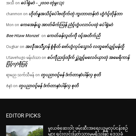
ပေဲါရုဲမာဲ – ၂၀၁၀ တုဲမ္ဂး (၃)
အသီ
on
ဟိုတ်နူအသိၚ်ပေဲါဗတိုက်တုဲ ကွးဘာတန်တံ ဟွံဂံၚ်တိုန်ဘာ
chanmon
on
ကေအေန်ယူ အာတ်မိက်သြန် ညံၚ်ဟွံပလာပ်ပထုဲ ပေဲါရုဲမာဲ
Mon
on
Bee Htaw Monzel
ကေတ်ခန်လ္ၚတ်ကဵု ၀ၚ်အတိက်ညိ
on
အလဵုအသဳပၞာန် စွံစိုတ် ဗော်ဟွံလုပ်သၞောဝ် လတူဗော်ဍုၚ်မန်တၟိ
Ougkar
on
စပ်ကဵုညးဒှ်ဒဒိုက် ပ္ဋဲဍုၚ်မလေဝ်ယှာတုဲ အမေရိကာန်
USavehugo မန်ဟံသာ
on
ပြံၚ်လှာဲဗီုပြၚ်
တၠပညာဝၚ်မန် ဒံက်တာနာဲပါန်လှ စုတိ
ရာမည သက်သီမန်
on
တၠပညာဝၚ်မန် ဒံက်တာနာဲပါန်လှ စုတိ
ဇဲနာဲ
on
EDITOR PICKS
မူးယစ်ဆေးဝါး ဖမ်းဆီးအရေးယူမှုလုပ်ငန်းစဉ်
များ ရှင်းလင်းပြတ်သားမှုမရှိသဖြင့် ဒေသခံ