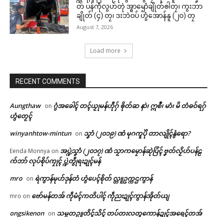
တ် ပန်ကဵုလွဟ်တုဲ အ္စာၝောံချိုတ်ၜါတၠ၊ ကွးဘာ
ချိုတ် (၄) တၠ၊ ဒးဘဲဝပ် ဟွံအောန်နူ (၂၀) တၠ
August 7, 2026
Load more
RECENT COMMENTS
Aungthaw
ဂွံအခေါၚ် တၚ်ယၟုမန်ဟီုဂှ် ၜိုတ်ဆ နာဲ၊ ဣစဳ၊ မာံ၊ မိ တံဓဝ်ရဂှ်
on
ဟွံတၟေၚ်
winyanhtow-mintun
သၞာံ (၂၀၁၉) ဏံ မုဂကူပိုဲ တာလျိုၚ်နွံရော?
on
အပ္ဍဲသၞာံ (၂၀၁၇) ဏံ သၟာကမၠောန်ဆုဲပြံၚ် ဗၞတ်လၟိဟ်ပန်ဠ
Eenda Monnya
on
က်ဘာ် လုပ်စိုပ်ကၠုၚ် ပ္ဍဲတွဵုရးဍုၚ်မန်
mro
ရဲကွာန်မုဟ်ဒုန်တံ ဟွံပေၚ်စိုတ် လ္တူဥက္ကဌကွာန်
on
ဗော်မန်တအ် ကဵုမံၚ်ကတိပါၚ် ကဵုညးဍုၚ်ကွာန်အိုတ်ယျ
mro
on
ongsikenon
သမ္မတဥူတိၚ်သိၚ် တပ်တးလတူကောန်ဍုၚ်အရေၚ်တအ်
on