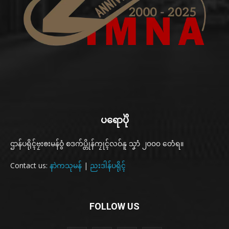
ပရောပိုဲ
ဌာန်ပရိုၚ်ဗၠးၜးမန်ဝွံ စဒက်ပ္တိုန်ကၠုၚ်လဝ်နူ သၞာံ ၂၀၀၀ တေံရ။
Contact us:
နာဲကသုမန်
|
ညးဒါန်ပရိုၚ်
FOLLOW US