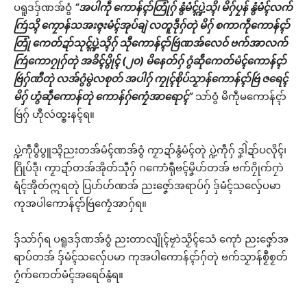
ပရူဒဒှ်ဏအ်ဝွံ
“အပါကဵု ကောန်ၚာ်တြုံဂှ် နွံမံၚ်ပ္ဍဲသ္ၚိ၊ မိဂှ်ပၠန် နွံမံၚ်လက်
ကြဴသ္ၚိ ကၠောန်သအးဇ္ၚးမံၚ်အုပ်ချဲ လတူဒဵုဂှ်တုဲ မိဂှ် စကာကဵုကောန်ၚာ်
တြုံ ကေတ်ဍာ်သုၚ်ပ္ဍဲသ္ၚိဂှ် သီုကောန်ၚာ်ဗြဴဏအ်လေဝ် ဗက်အာလက်
ကြဴကောဂၠုဂှ်တုဲ အခိၚ်ပွိုၚ် (၂၀) မိနေတ်ဂှ် ဂွံဆဵုကေတ်မံၚ်ကောန်ၚာ်
ဗြဴဂှ်ဏီတုဲ လအ်ဂွံမွဲလစုတ် အပါဂှ် ကၠုၚ်စိုပ်သၟာန်ကောန်ၚာ်ဗြဴ ဇရေၚ်
မိဂှ် ဟွံဆဵုကောန်တုဲ ကောန်ဂှ်ကၠေံအာရောၚ်”
သာ်ဝွံ မိကဵုမကောန်ၚာ်
ဗြဴဂှ် ဟီုလဴထ္ၜးနၚ်ရ။
ပ္ဍဲကဵုပွဳပွူသ္ၚိညးတအ်မံၚ်ဏအ်ဝွံ ကၟာဍာ်နွံမံၚ်တုဲ ပ္ဍဲကဵုဂှ် ဒၞါဲဍာ်ပလိုၚ်၊
ဂြိုပ်ဒဵု၊ ကၟာဍာ်တအ်အိုတ်သီုဂှ် ဂကောံရီုဗၚ်မၞိဟ်တအ် ဗက်ဂၠိုက်ဂၠာဲ
ရံၚ်အိုတ်ဣရတုဲ ပြဟ်ဟ်ဏအ် ညးဇၞော်အရာပ်ဂှ် ဒှ်မံၚ်သလှ်ေပမာ
ကုအပါကောန်ၚာ်ဗြဴကၠေံအာဂှ်ရ။
ဒှ်သာ်ဂှ်ရ ပရူဒဒှ်ဏအ်ဝွံ ညးတာလျိုၚ်ဗၠာဲသၟိၚ်သေံ ကေုာံ ညးဇၞော်အ
ရာပ်တအ် ဒှ်မံၚ်သလှ်ေပမာ ကုအပါကောန်ၚာ်ဂှ်တုဲ ဗက်သၟာန်စၟဳစၟတ်
ဂၠံက်ကေတ်မံၚ်အရေဝ်နွံရ။