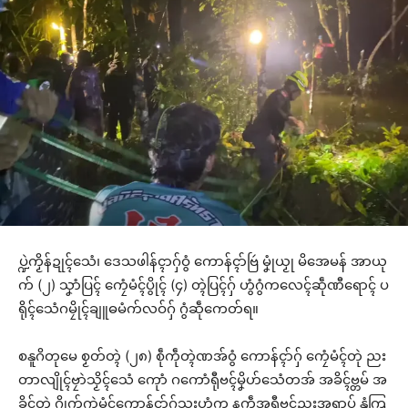
ပ္ဍဲကၟိန်ဍုၚ်သေံ၊ ဒေသဖါန်ၚာဂှ်ဝွံ ကောန်ၚာ်ဗြဴ မၞုံယၟု မိအေမန် အာယု
က် (၂) သၞာံပြၚ် ကၠေံမံၚ်ပွိုၚ် (၄) တ္ၚဲပြၚ်ဂှ် ဟွံဂွံကလေၚ်ဆဵုဏီရောၚ် ပ
ရိုၚ်သေံဂမၠိုၚ်ချူဓမံက်လဝ်ဂှ် ဂွံဆဵုကေတ်ရ။
စနူဂိတုမေ စၟတ်တ္ၚဲ (၂၈) စဵုကဵုတ္ၚဲဏအ်ဝွံ ကောန်ၚာ်ဂှ် ကၠေံမံၚ်တုဲ ညး
တာလျိုၚ်ဗၠာဲသၟိၚ်သေံ ကေုာံ ဂကောံရီုဗၚ်မၞိဟ်သေံတအ် အခိၚ်ဗ္တမ် အ
ခိၚ်တ္ၚဲ ဂၠိုက်ဂၠာဲမံၚ်ကောန်ၚာ်ဂှ်သၟးဟွံက နကဵုအရီုဗၚ်ညးအရာပ် နွံကြ