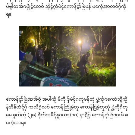
ပ်ဗ္ဒါဲတအ်ဂမၠိုၚ်လေဝ် ဘိုၚ်ဂၠာဲမံၚ်ကောန်ၚာ်ဗြဴမန် မကၠေံအာလဝ်ဂှ်ကီု
ရ။
ကောန်ၚာ်ဗြဴဏအ်ဝွံ အပါကီု မိကီု ဒှ်မံၚ်ဂကူမန်တုဲ ပ္ဍဲကဵုဂကောံသ္ၚိကၟိ
န်အိန်ထံၚ်ဂှ် ကလိဂွံလဝ် ကောန်တြုံမွဲတၠ ကောန်ဗြဴမွဲတၠတုဲ ပ္ဍဲကဵုဂိတု
မေ စၟတ်တ္ၚဲ (၂၈) ၜိုတ်အခိၚ်နူဂယး (၁၀) နာဍဳဂှ် ကောန်ၚာ်ဗြဴဏအ် စ
ကၠေံအာရ။