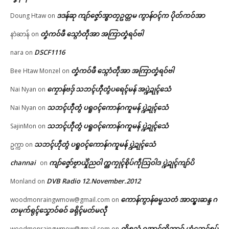
ဗွဳဒဳယဵု
ဒဒန်ဆု ကျာ်ဇၞော်အ္စာတၠဥတ္တမ ကွာန်ဝၚ်က ပိုတ်ကဝ်အာ
Doung Htaw
on
ကေတ်အဆက်
တၞံကဝ်ဖီ သ္ဂောံတဵုအာ အကြာတၞံရဝ်ဗါ
နာဲဆာန်
on
ပ္ဍဲဍာ်ဗု ဒးဒုၚ်ဗ္တိုက်ကဵုက္ၜၚ်ကျာတုဲ
DSCF1116
nara
on
ညးဗြဴမနွံပဋိသန္ဓိ (၁) တၠကဵု ကော
န်ၚာ် (၁) တၠ ချိုတ်အာ
တၞံကဝ်ဖီ သ္ဂောံတဵုအာ အကြာတၞံရဝ်ဗါ
Bee Htaw Monzel
on
© ဌာန်ပရိုၚ်ဗၠးၜးမန်
June 4, 2026
ကၠောန်ဗဒှ် သဘၚ်ဟီုတွံပရေၚ်မန် အပ္ဍဲဍုၚ်သေံ
Nai Nyan
on
In "ပရိုၚ်"
သဘၚ်ဟီုတွံ ပရူဝၚ်ကောန်ဂကူမန် ပ္ဍဲဍုၚ်သေံ
Nai Nyan
on
သဘၚ်ဟီုတွံ ပရူဝၚ်ကောန်ဂကူမန် ပ္ဍဲဍုၚ်သေံ
SajinMon
on
သဘၚ်ဟီုတွံ ပရူဝၚ်ကောန်ဂကူမန် ပ္ဍဲဍုၚ်သေံ
ဥက္ကာ
on
channai
ကျာ်ဇၞော်ဗၟာယှိုဲညဝါ က္ညကၠုၚ်စိုပ်ကဵုသြဝါဒ ပ္ဍဲဍုၚ်ကျာ်ပိ
on
DVB Radio 12.November.2012
Monland
on
ကောန်ကွာန်ဓမ္မသတံ အာထ္ၜးဆန္ဒ ဂ
woodmonraingwmow@gmail.com
on
တမုက်ရုၚ်သၞောဝ်ဓဝ် ခရိုၚ်မတ်မလီု
ကိစ္စသွံ ဂအာၚ်တိဘာဂှ် ဟွံဆေၚ်စပ်
woodmonraingwmow@gmail.com
on