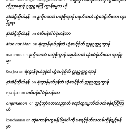
ကဵုညးရောၚ် ဥက္ကဋ္ဌတြေံ ကွာန်ဓမ္မသ ဟီု
နာဲအံၚ်သိုက်နန်
နူကဵုဂကောံ ပတုဲဖဵုကွာန် ပရဟိတတံ သွံစမံၚ်တိဗလး ကွာ
on
န်ဒူရာ
နာဲအံၚ်သိုက်နန်
ဗော်မန်ၜါ ပံၚ်မာန်ဟာ
on
Mon not Mon
ရဲကွာန်မုဟ်ဒုန်တံ ဟွံပေၚ်စိုတ် လ္တူဥက္ကဌကွာန်
on
နူကဵုဂကောံ ပတုဲဖဵုကွာန် ပရဟိတတံ သွံစမံၚ်တိဗလး ကွာန်ဒူ
maramou
on
ရာ
ရဲကွာန်မုဟ်ဒုန်တံ ဟွံပေၚ်စိုတ် လ္တူဥက္ကဌကွာန်
Rea Jea
on
နာဲအံၚ်သိုက်နန်
ရဲကွာန်မုဟ်ဒုန်တံ ဟွံပေၚ်စိုတ် လ္တူဥက္ကဌကွာန်
on
ဗော်မန်ၜါ ပံၚ်မာန်ဟာ
ရာမာန်ယ
on
ongsikenon
သ္ဘၚ်သၠာဲဂတးလညာတ် ကေုာံထ္ၜးပျးလိက်ပတ်မန်တြေံတြ
on
ဟ်
တ္ၚဲကောန်ဂကူမန်(၆၅)ဝါ ကဵု ပရေၚ်ၜိုဟ်လလမ်ကၟိန်ဍုၚ်မန်
konchannai
on
ဗၟာ