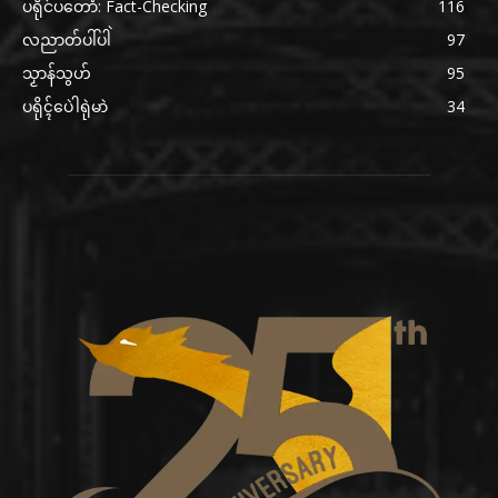
ပရိုင်ပတောံ: Fact-Checking
116
လညာတ်ပါ်ပါဲ
97
သၟာန်သွဟ်
95
ပရိုၚ်ပေဲါရုဲမာဲ
34