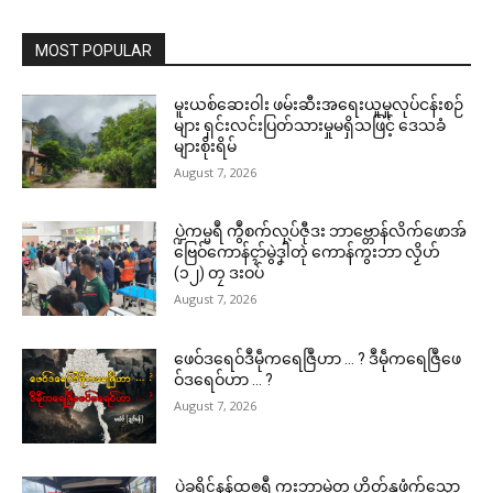
MOST POPULAR
မူးယစ်ဆေးဝါး ဖမ်းဆီးအရေးယူမှုလုပ်ငန်းစဉ်
များ ရှင်းလင်းပြတ်သားမှုမရှိသဖြင့် ဒေသခံ
များစိုးရိမ်
August 7, 2026
ပ္ဍဲကမ္မရဳ ကွဳစက်လုပ်ဇီုဒး ဘာဗ္တောန်လိက်ဖောအ်
ဗြေဝ်ကောန်ၚာ်မွဲဒၞါဲတုဲ ကောန်ကွးဘာ လၟိဟ်
(၁၂) တၠ ဒးဝပ်
August 7, 2026
ဖေဝ်ဒရေဝ်ဒဳမဵုကရေဇြဳဟာ … ? ဒဳမဵုကရေဇြဳဖေ
ဝ်ဒရေဝ်ဟာ … ?
August 7, 2026
ပ္ဍဲခရိုၚ်နန်ထၜုရဳ ကွးဘာမွဲတၠ ဟိုတ်နူဖံက်သၞော