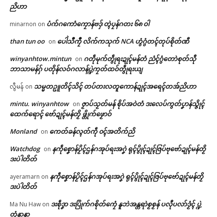
ညိဟာ
ပံက်ဂကောံကၠောန်ဗဒှ် တ္ၚဲပၠန်ဂတး ၆၈ ဝါ
minarnon
on
than tun oo
ပေါဲသဳကၠဳ လိက်ကသုက် NCA ဟွံဂွံတၚ်တုပ်စိုတ်ဏီ
on
winyanhtow.mintun
ဂတဵုမုက်တွဵုရးဍုၚ်မန်တံ ညံၚ်ဂွံတောဲစုတ်သီု
on
ဘာသာမန်ဂှ် ပတိုန်လဝ်ဂလာန်ပ္ဍဲကၠတ်ထဝ်တွဵုရးယျ
Related
သမ္မတဥူတိၚ်သိၚ် တပ်တးလတူကောန်ဍုၚ်အရေၚ်တအ်ညိဟာ
လွီမန်
on
ဌာန်ပရိုၚ်ဗၠးၜးမန်
mintu. winyanhtow
ဇၟာပ်သၟတ်မန် စိုပ်အဝဲတံ ဒးလေပ်ကွတ်ပၞာန်သ္ဇိုၚ်
on
ထေက်ရောၚ် ဗော်ဍုၚ်မန်တၟိ ဖ္တိုက်ဖၟောဝ်
ရုဲစှ်
Monland
ကေတ်ခန်လ္ၚတ်ကဵု ၀ၚ်အတိက်ညိ
on
ကောန်ၚာ်ဗြဴ ကၠေံအာ အကြာထံၚ်
ပ္ဍဲကအ်ကြိက်သၠုၚ်ကျာ ဟိုတ်နူဒး
Watchdog
နကဵုစၞောန်ပၟိၚ်ဌန်ဂအုပ်ရးအဂၞဲ ရုၚ်ပွိုၚ်ဍုၚ်ဇြပ်ဗုဗော်ဍုၚ်မန်တၟိ
on
ပရိုၚ်လက္ကရဴအိုတ်
ခၞောန် ကဵု ဝၚ်ကဂှ် ကလေၚ်ဆဵုတုဲ
ဒုၚ်ဗ္တိုက်ကဵုစက်ဗရုသာဲတုဲ ညးဗြဴ
ဒးပဲါတိတ်
ချိုတ်မံၚ်ဣရ
အာယုက်ဇၞော်မွဲတၠကဵု ကောန်ၚာ်မွဲ
June 1, 2026
တၠ ဒးချိုတ်အာ
နကဵုစၞောန်ပၟိၚ်ဌန်ဂအုပ်ရးအဂၞဲ ရုၚ်ပွိုၚ်ဍုၚ်ဇြပ်ဗုဗော်ဍုၚ်မန်တၟိ
ayeramarn
on
🏛 လညာတ်ပါ်ပဲါ
In "ပရိုၚ်"
May 2, 2026
ဒးပဲါတိတ်
In "ပရိုၚ်"
ညးဒါန်လိက်
ဒးစဵုဒၞာ ဒးပြိုက်ဂစိုတ်ကၠေံ နူဘဲအန္တရာဲစၟစၟန် ပလီုပလာ်ဒၟံၚ် ပ္ဍဲ
Ma Nu Haw
on
တၞံနာနာ