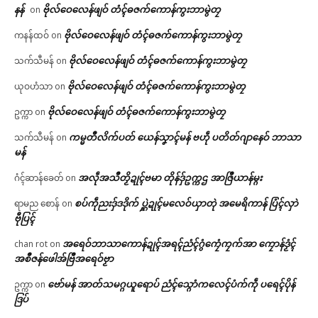
နန်
ဗိုလ်ဝေလေန်ဖျဝ် တံၚ်ဓဇက်ကောန်ကွးဘာမွဲတၠ
on
ဗိုလ်ဝေလေန်ဖျဝ် တံၚ်ဓဇက်ကောန်ကွးဘာမွဲတၠ
ကနန်ထဝ်
on
ဗိုလ်ဝေလေန်ဖျဝ် တံၚ်ဓဇက်ကောန်ကွးဘာမွဲတၠ
သက်သီမန်
on
ဗိုလ်ဝေလေန်ဖျဝ် တံၚ်ဓဇက်ကောန်ကွးဘာမွဲတၠ
ယုဝဟံသာ
on
ဗိုလ်ဝေလေန်ဖျဝ် တံၚ်ဓဇက်ကောန်ကွးဘာမွဲတၠ
ဥက္ကာ
on
ကမ္မတဳလိက်ပတ် ယေန်သၞာၚ်မန် ဗဟဵု ပတိတ်ဂျာနေဝ် ဘာသာ
သက်သီမန်
on
မန်
အလဵုအသဳတၟိဍုၚ်ဗမာ တိုန်ဒှ်ဥက္ကဌ အာဇြဳယာန်မ္ဂး
ဂံၚ်ဆာန်ခေတ်
on
စပ်ကဵုညးဒှ်ဒဒိုက် ပ္ဋဲဍုၚ်မလေဝ်ယှာတုဲ အမေရိကာန် ပြံၚ်လှာဲ
ရာမည စောန်
on
ဗီုပြၚ်
အရေဝ်ဘာသာကောန်ဍုၚ်အရၚ်ညံၚ်ဂွံကၠေံကၠက်အာ ကၠောန်ဒၟံၚ်
chan rot
on
အစဳဇန်ဖေါအ်ဗြဳအရေဝ်ဗၟာ
ဗော်မန် အာတ်သမဂ္ဂယူရောပ် ညံၚ်သ္ဂောံကလေၚ်ပံက်ကဵု ပရေၚ်ပိုန်
ဥက္ကာ
on
ဒြပ်