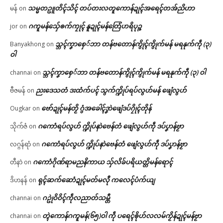
သမ္မတဥူတိၚ်သိၚ် တပ်တးလတူကောန်ဍုၚ်အရေၚ်တအ်ညိဟာ
မန်
on
ဂကူမန်​သှ်ေၜက်ကၠုၚ် နူဍုၚ်မန်တြေံဟရိပုဉ္ဇ
jor
on
သ္ဘၚ်ကၞာစှေ်ဘာ တန်ဗတောန်ကွိုၚ်ကွိုက်မန် မရနုက်ကဵု (၃)
Banyakhong
on
ဝါ
သ္ဘၚ်ကၞာစှေ်ဘာ တန်ဗတောန်ကွိုၚ်ကွိုက်မန် မရနုက်ကဵု (၃) ဝါ
channai
on
ညးဒေသတံ ဒးထံက်ပၚ် သွက်က္ဍိုပ်ရပ်လွဟ်မန် ဖျေံလွဟ်
ဗီဇမန်
on
ဗော်ဍုၚ်မန်တၟိ ဂွံအခေါၚ်ဒၞာဲဖျေံဒပ်ဂၠိုၚ်တိုန်
Ougkar
on
ဂကောံရပ်လွဟ် က္ဍိုပ်နာဲဗေန်တံ ဖျေံလွဟ်ကဵု ဒပ်ပၞာန်ဗၟာ
သိုက်ဇံ
on
ဂကောံရပ်လွဟ် က္ဍိုပ်နာဲဗေန်တံ ဖျေံလွဟ်ကဵု ဒပ်ပၞာန်ဗၟာ
လဂ္ဂန်ရာံ
on
ဂကောံဂိုဏ်ရာမညနိကာယ သှ်လိခ်ပရိယတ္တိမန်ရောၚ်
တီနာဲ
on
ရုၚ်ဆက်ဆောံဍုၚ်မတ်မလီု ကလေၚ်ပံက်ယျ
ဒိဟနန်
on
ဂဥုဲဝိဝိၚ်ကဵုလညာတ်သမ္တီ
channai
on
တ္ၚဲကောန်ဂကူမန်(၆၅)ဝါ ကဵု ပရေၚ်ၜိုဟ်လလမ်ကၟိန်ဍုၚ်မန်ဗၟာ
channai
on