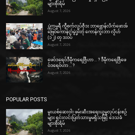
များစိုးရိမ်
August 7, 2026
ပ္ဍဲကမ္မရဳ ကွဳစက်လုပ်ဇီုဒး ဘာဗ္တောန်လိက်ဖောအ်
ဗြေဝ်ကောန်ၚာ်မွဲဒၞါဲတုဲ ကောန်ကွးဘာ လၟိဟ်
(၁၂) တၠ ဒးဝပ်
August 7, 2026
ဖေဝ်ဒရေဝ်ဒဳမဵုကရေဇြဳဟာ … ? ဒဳမဵုကရေဇြဳဖေ
ဝ်ဒရေဝ်ဟာ … ?
August 7, 2026
POPULAR POSTS
မူးယစ်ဆေးဝါး ဖမ်းဆီးအရေးယူမှုလုပ်ငန်းစဉ်
များ ရှင်းလင်းပြတ်သားမှုမရှိသဖြင့် ဒေသခံ
များစိုးရိမ်
August 7, 2026