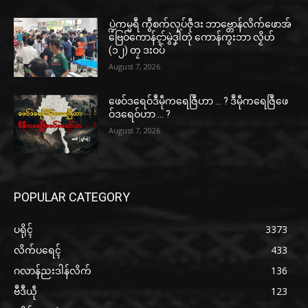
ပ္ဍဲကမ္မရဳ ကွဳစက်လုပ်ဇီုဒး ဘာဗ္တောန်လိက်ဖောအ်
ဗြေဝ်ကောန်ၚာ်မွဲဒၞါဲတုဲ ကောန်ကွးဘာ လၟိဟ်
(၁၂) တၠ ဒးဝပ်
August 7, 2026
ဖေဝ်ဒရေဝ်ဒဳမဵုကရေဇြဳဟာ … ? ဒဳမဵုကရေဇြဳဖေ
ဝ်ဒရေဝ်ဟာ … ?
August 7, 2026
POPULAR CATEGORY
ပရိုၚ်
3373
လိက်ပရေၚ်
433
ဂလာန်ညးဒါန်လိက်
136
ဗဳဒဳယဵု
123