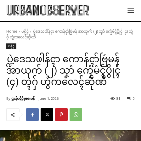
URBANOBSERVER
Home
ပရိုၚ်
ပ္ဍဲဒေသဖါန်ၚာ ကောန်ၚာ်ဗြဴမန် အာယုက် (၂) သၞာံ ကၠေံမံၚ်ပွိုၚ် (၄) တ္ၚဲ
ဂှ် ဟွံကလေၚ်ဆဵုဏီ
ပရိုၚ်
ပ္ဍဲဒေသဖါန်ၚာ ကောန်ၚာ်ဗြဴမန်
အာယုက် (၂) သၞာံ ကၠေံမံၚ်ပွိုၚ်
(၄) တ္ၚဲဂှ် ဟွံကလေၚ်ဆဵုဏီ
By
ဌာန်ပရိုၚ်ဗၠးၜးမန်
June 1, 2026
81
0