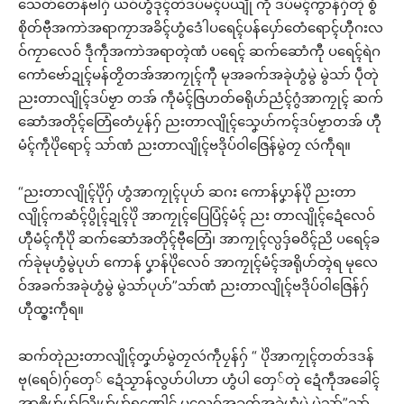
သေတ်တေန်ဗါဂှ် ယဝ်ဟွံဒုၚ်တဲဒပ်မၚ်ပယျဵု ကဵု ဒပ်မၚ်ကွာန်ဂှ်တုဲ စွံ
စိုတ်ဗီုအကာဲအရာကၠာအခိၚ်ဟွံဒေံါပရေၚ်ပန်ပှော်တေံရောၚ်ဟီုဂးလ
ဝ်ကၠာလေဝ် ဒဵုကဵုအကာဲအရာတ္ၚဲဏံ ပရေၚ် ဆက်ဆောံကီု ပရေၚ်ရဲဂ
ကောံဗော်ဍုၚ်မန်တၟိတအ်အာကၠုၚ်ကီု မုအခက်အခုဲဟွံမွဲ မွဲသာ် ပဵုတုဲ
ညးတာလျိုၚ်ဒပ်ဗၟာ တအ် ကဵုမံၚ်ဇြဟတ်ဓရိုဟ်ညံၚ်ဂွံအာကၠုၚ် ဆက်
ဆောံအတိုၚ်တြေံတေံပၠန်ဂှ် ညးတာလျိုၚ်သၞေဟ်ကၚ်ဒပ်ဗၟာတအ် ဟီု
မံၚ်ကဵုပိုဲရောၚ် သာ်ဏံ ညးတာလျိုၚ်ဗဒိုပ်ဝါဇြေန်မွဲတၠ လဴကဵုရ။
“ညးတာလျိုၚ်ပိုဲဂှ် ဟွံအာကၠုၚ်ပုဟ် ဆဂး ကောန်ပၞာန်ပိုဲ ညးတာ
လျိုၚ်ကဆံၚ်ပွိုၚ်ဍုၚ်ပိုဲ အာကၠုၚ်ပြေပြံၚ်မံၚ် ညး တာလျိုၚ်ဍေံလေဝ်
ဟီုမံၚ်ကဵုပိုဲ ဆက်ဆောံအတိုၚ်ဗီုတြေံ၊ အာကၠုၚ်လ္ပဒှ်ဓဝိၚ်ညိ ပရေၚ်ခ
က်ခုဲမုဟွံမွဲပုဟ် ကောန် ပၞာန်ပိုဲလေဝ် အာကၠုၚ်မံၚ်အရိုဟ်တ္ၚဲရ မုလေ
ဝ်အခက်အခုဲဟွံမွဲ မွဲသာ်ပုဟ်”သာ်ဏံ ညးတာလျိုၚ်ဗဒိုပ်ဝါဇြေန်ဂှ်
ဟီုထ္ၜးကဵုရ။
ဆက်တုဲညးတာလျိုၚ်တၞဟ်မွဲတၠလဴကဵုပၠန်ဂှ် “ ပိုဲအာကၠုၚ်တတ်ဒဒန်
ဗု(ရေဝ်)ဂှ်တှေ် ဍေံသၟာန်လွဟ်ပါဟာ ဟွံပါ တှေ်တုဲ ဍေံကဵုအခေါၚ်
အာၜိုဟ်ဟ်သြိုဟ်ဟ်ရဏေါၚ် မုလေဝ်အခက်အခုဲဟွံမွဲ မွဲသာ်”သာ်