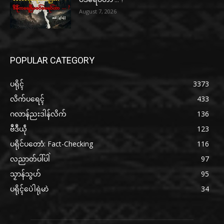
August 7, 2026
POPULAR CATEGORY
ပရိုၚ်
3373
လိက်ပရေၚ်
433
ဂလာန်ညးဒါန်လိက်
136
ဗဳဒဳယဵု
123
ပရိုင်ပတောံ: Fact-Checking
116
လညာတ်ပါ်ပါဲ
97
သၟာန်သွဟ်
95
ပရိုၚ်ပေဲါရုဲမာဲ
34