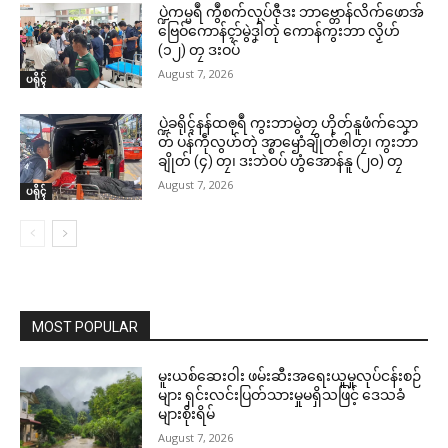
ပ္ဍဲကမ္မရဳ ကွဳစက်လုပ်ဇီုဒး ဘာဗ္တောန်လိက်ဖောအ်
ဗြေဝ်ကောန်ၚာ်မွဲဒၞါဲတုဲ ကောန်ကွးဘာ လၟိဟ်
(၁၂) တၠ ဒးဝပ်
August 7, 2026
ပရိုၚ်
ပ္ဍဲခရိုၚ်နန်ထၜုရဳ ကွးဘာမွဲတၠ ဟိုတ်နူဖံက်သၞော
တ် ပန်ကဵုလွဟ်တုဲ အ္စာၝောံချိုတ်ၜါတၠ၊ ကွးဘာ
ချိုတ် (၄) တၠ၊ ဒးဘဲဝပ် ဟွံအောန်နူ (၂၀) တၠ
August 7, 2026
ပရိုၚ်
MOST POPULAR
မူးယစ်ဆေးဝါး ဖမ်းဆီးအရေးယူမှုလုပ်ငန်းစဉ်
များ ရှင်းလင်းပြတ်သားမှုမရှိသဖြင့် ဒေသခံ
များစိုးရိမ်
August 7, 2026