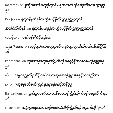
နူကဵုဂကောံ ပတုဲဖဵုကွာန် ပရဟိတတံ သွံစမံၚ်တိဗလး ကွာန်ဒူ
maramou
on
ရာ
ရဲကွာန်မုဟ်ဒုန်တံ ဟွံပေၚ်စိုတ် လ္တူဥက္ကဌကွာန်
Rea Jea
on
နာဲအံၚ်သိုက်နန်
ရဲကွာန်မုဟ်ဒုန်တံ ဟွံပေၚ်စိုတ် လ္တူဥက္ကဌကွာန်
on
ဗော်မန်ၜါ ပံၚ်မာန်ဟာ
ရာမာန်ယ
on
ongsikenon
သ္ဘၚ်သၠာဲဂတးလညာတ် ကေုာံထ္ၜးပျးလိက်ပတ်မန်တြေံတြ
on
ဟ်
တ္ၚဲကောန်ဂကူမန်(၆၅)ဝါ ကဵု ပရေၚ်ၜိုဟ်လလမ်ကၟိန်ဍုၚ်မန်
konchannai
on
ဗၟာ
သမ္မတဥူတိၚ်သိၚ် တပ်တးလတူကောန်ဍုၚ်အရေၚ်တအ်ညိဟာ
မန်
on
ဂကူမန်​သှ်ေၜက်ကၠုၚ် နူဍုၚ်မန်တြေံဟရိပုဉ္ဇ
jor
on
သ္ဘၚ်ကၞာစှေ်ဘာ တန်ဗတောန်ကွိုၚ်ကွိုက်မန် မရနုက်ကဵု (၃)
Banyakhong
on
ဝါ
သ္ဘၚ်ကၞာစှေ်ဘာ တန်ဗတောန်ကွိုၚ်ကွိုက်မန် မရနုက်ကဵု (၃) ဝါ
channai
on