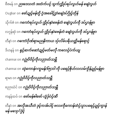
ညးဒေသတံ ဒးထံက်ပၚ် သွက်က္ဍိုပ်ရပ်လွဟ်မန် ဖျေံလွဟ်
ဗီဇမန်
on
ဗော်ဍုၚ်မန်တၟိ ဂွံအခေါၚ်ဒၞာဲဖျေံဒပ်ဂၠိုၚ်တိုန်
Ougkar
on
ဂကောံရပ်လွဟ် က္ဍိုပ်နာဲဗေန်တံ ဖျေံလွဟ်ကဵု ဒပ်ပၞာန်ဗၟာ
သိုက်ဇံ
on
ဂကောံရပ်လွဟ် က္ဍိုပ်နာဲဗေန်တံ ဖျေံလွဟ်ကဵု ဒပ်ပၞာန်ဗၟာ
လဂ္ဂန်ရာံ
on
ဂကောံဂိုဏ်ရာမညနိကာယ သှ်လိခ်ပရိယတ္တိမန်ရောၚ်
တီနာဲ
on
ရုၚ်ဆက်ဆောံဍုၚ်မတ်မလီု ကလေၚ်ပံက်ယျ
ဒိဟနန်
on
ဂဥုဲဝိဝိၚ်ကဵုလညာတ်သမ္တီ
channai
on
တ္ၚဲကောန်ဂကူမန်(၆၅)ဝါ ကဵု ပရေၚ်ၜိုဟ်လလမ်ကၟိန်ဍုၚ်မန်ဗၟာ
channai
on
ဂဥုဲဝိဝိၚ်ကဵုလညာတ်သမ္တီ
ရာမာ
on
ဂဥုဲဝိဝိၚ်ကဵုလညာတ်သမ္တီ
ဗညာဃံင်
on
ဗော်မန်ၜါဗော် ဟွံဒှ်ပံၚ်ဏီ
ကနန်ထဝ်
on
အလဵုအသဳတံ ဒုၚ်ကအ်ပါၚ် ဗလးကဵုကောန်ထံၚ်သၟာပရေၚ်ဍုၚ်ကွာန်
တီနာဲ
on
မန် မသှေ်ဒၟံၚ်