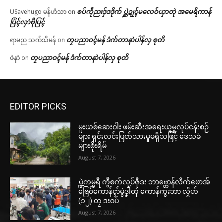
စပ်ကဵုညးဒှ်ဒဒိုက် ပ္ဋဲဍုၚ်မလေဝ်ယှာတုဲ အမေရိကာန်
USavehugo မန်ဟံသာ
on
ပြံၚ်လှာဲဗီုပြၚ်
တၠပညာဝၚ်မန် ဒံက်တာနာဲပါန်လှ စုတိ
ရာမည သက်သီမန်
on
တၠပညာဝၚ်မန် ဒံက်တာနာဲပါန်လှ စုတိ
ဇဲနာဲ
on
EDITOR PICKS
မူးယစ်ဆေးဝါး ဖမ်းဆီးအရေးယူမှုလုပ်ငန်းစဉ်
များ ရှင်းလင်းပြတ်သားမှုမရှိသဖြင့် ဒေသခံ
များစိုးရိမ်
August 7, 2026
ပ္ဍဲကမ္မရဳ ကွဳစက်လုပ်ဇီုဒး ဘာဗ္တောန်လိက်ဖောအ်
ဗြေဝ်ကောန်ၚာ်မွဲဒၞါဲတုဲ ကောန်ကွးဘာ လၟိဟ်
(၁၂) တၠ ဒးဝပ်
August 7, 2026