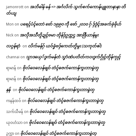
အဘိဓါန် မန် => အၚ်္ဂလိက် သွက်စက်ကောန်ပျူတာနာနာ တိ
jamonrott
on
တ်ယျ
ပရေၚ်ပံၚ်တောဲ ဗော် ၁၉၉၀ ကဵု ဗော် ၂၀၁၀ ဂှ် ဒှ်ဒၟံၚ်အခက်ခုဲဖိုဟ်
Mon
on
အလဵုအသဳတၟိဍုၚ်ဗမာ တိုန်ဒှ်ဥက္ကဌ အာဇြဳယာန်မ္ဂး
Nick
on
လဂ္ဂန်ရာံ
လိက်မန်ဂှ် ယဝ်ခၞံဗဒှ်ကေတ်တၟိမ္ဂး (သကုတ်ၜါ)
on
သၟာဒယှေ်ဒွက်မန်တံ သၞာံဏံပတိတ်ကဝးဒွက်ဂၠိုၚ်တိုန်ကၠုၚ်
channai
on
ဗိုလ်ဝေလေန်ဖျဝ် တံၚ်ဓဇက်ကောန်ကွးဘာမွဲတၠ
ရာမာန်
on
ဗိုလ်ဝေလေန်ဖျဝ် တံၚ်ဓဇက်ကောန်ကွးဘာမွဲတၠ
ရာမာန်
on
နန်
ဗိုလ်ဝေလေန်ဖျဝ် တံၚ်ဓဇက်ကောန်ကွးဘာမွဲတၠ
on
ဗိုလ်ဝေလေန်ဖျဝ် တံၚ်ဓဇက်ကောန်ကွးဘာမွဲတၠ
ကနန်ထဝ်
on
ဗိုလ်ဝေလေန်ဖျဝ် တံၚ်ဓဇက်ကောန်ကွးဘာမွဲတၠ
သက်သီမန်
on
ဗိုလ်ဝေလေန်ဖျဝ် တံၚ်ဓဇက်ကောန်ကွးဘာမွဲတၠ
ယုဝဟံသာ
on
ဗိုလ်ဝေလေန်ဖျဝ် တံၚ်ဓဇက်ကောန်ကွးဘာမွဲတၠ
ဥက္ကာ
on