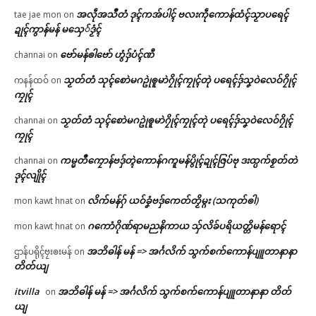
အလဵုအသဳတံ ဒုၚ်ကအ်ပါၚ် ဗလးကဵုကောန်ထံၚ်သၟာပရေၚ်
tae jae mon
on
ဍုၚ်ကွာန်မန် မသှေ်ဒၟံၚ်
ဗော်မန်ၜါဗော် ဟွံဒှ်ပံၚ်ဏီ
channai
on
သၟတ်တံ သုၚ်စောဲမဂဥုဲၜူမာဲဂၠိုၚ်ကၠုၚ်တုဲ ပရေၚ်ဒှ်သၞဝဲလေဝ်ဂၠိုၚ်
ကနန်ထဝ်
on
ကၠုၚ်
သၟတ်တံ သုၚ်စောဲမဂဥုဲၜူမာဲဂၠိုၚ်ကၠုၚ်တုဲ ပရေၚ်ဒှ်သၞဝဲလေဝ်ဂၠိုၚ်
channai
on
ကၠုၚ်
ကမ္မတဳကၠောန်ဗဒှ်တ္ၚဲကောန်ဂကူမန်ပွိုၚ်ဍုၚ်ဇြပ်ဗု ဒးထ္ပက်စၟတ်တဲ
channai
on
ဒုၚ်လျိုၚ်
လိက်မန်ဂှ် ယဝ်ခၞံဗဒှ်ကေတ်တၟိမ္ဂး (သကုတ်ၜါ)
mon kawt hnat
on
ဂကောံဂိုဏ်ရာမညနိကာယ သှ်လိခ်ပရိယတ္တိမန်ရောၚ်
mon kawt hnat
on
အဘိဓါန် မန် => အၚ်္ဂလိက် သွက်စက်ကောန်ပျူတာနာနာ
ဌာန်ပရိုၚ်ဗၠးၜးမန်
on
တိတ်ယျ
itvilla
အဘိဓါန် မန် => အၚ်္ဂလိက် သွက်စက်ကောန်ပျူတာနာနာ တိတ်
on
ယျ