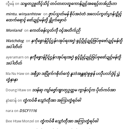
သမ္မတဥူတိၚ်သိၚ် တပ်တးလတူကောန်ဍုၚ်အရေၚ်တအ်ညိဟာ
လွီမန်
on
mintu. winyanhtow
ဇၟာပ်သၟတ်မန် စိုပ်အဝဲတံ ဒးလေပ်ကွတ်ပၞာန်သ္ဇိုၚ်
on
ထေက်ရောၚ် ဗော်ဍုၚ်မန်တၟိ ဖ္တိုက်ဖၟောဝ်
Related
Monland
ကေတ်ခန်လ္ၚတ်ကဵု ၀ၚ်အတိက်ညိ
on
ဌာန်ပရိုၚ်ဗၠးၜးမန်
Watchdog
နကဵုစၞောန်ပၟိၚ်ဌန်ဂအုပ်ရးအဂၞဲ ရုၚ်ပွိုၚ်ဍုၚ်ဇြပ်ဗုဗော်ဍုၚ်မန်တၟိ
on
ဒးပဲါတိတ်
ရုဲစှ်
နကဵုစၞောန်ပၟိၚ်ဌန်ဂအုပ်ရးအဂၞဲ ရုၚ်ပွိုၚ်ဍုၚ်ဇြပ်ဗုဗော်ဍုၚ်မန်တၟိ
ayeramarn
on
မန် ဒးလုပ်ကေတ်တာလျိုၚ် ယိုက်
ဩန်ဂိတုအ္စာဘာ နူဘာကောန်ဂ
ဒးပဲါတိတ်
ပရိုၚ်လက္ကရဴအိုတ်
ဂၠေၚ်ပၞာန်မန်ဂှ် ဇြိုၚ်မံၚ်စိုတ်ဟာ …
ကူမန် ထပ်အောန်စှ်ေ ပၠန်တုဲ မိမအ္
ဒးစဵုဒၞာ ဒးပြိုက်ဂစိုတ်ကၠေံ နူဘဲအန္တရာဲစၟစၟန် ပလီုပလာ်ဒၟံၚ် ပ္ဍဲ
Ma Nu Haw
on
June 12, 2026
စာဘာလ္ၚဵု ကဵုဒြဟတ်ဓရိုဟ်ဒေါံ
တၞံနာနာ
In "ပရိုၚ်"
ဇူထောံနွံ
🏛 လညာတ်ပါ်ပဲါ
July 2, 2026
ဒဒန်ဆု ကျာ်ဇၞော်အ္စာတၠဥတ္တမ ကွာန်ဝၚ်က ပိုတ်ကဝ်အာ
Doung Htaw
on
In "ပရိုၚ်"
ညးဒါန်လိက်
တၞံကဝ်ဖီ သ္ဂောံတဵုအာ အကြာတၞံရဝ်ဗါ
နာဲဆာန်
on
ဗွဳဒဳယဵု
DSCF1116
nara
on
တၞံကဝ်ဖီ သ္ဂောံတဵုအာ အကြာတၞံရဝ်ဗါ
Bee Htaw Monzel
on
ကေတ်အဆက်