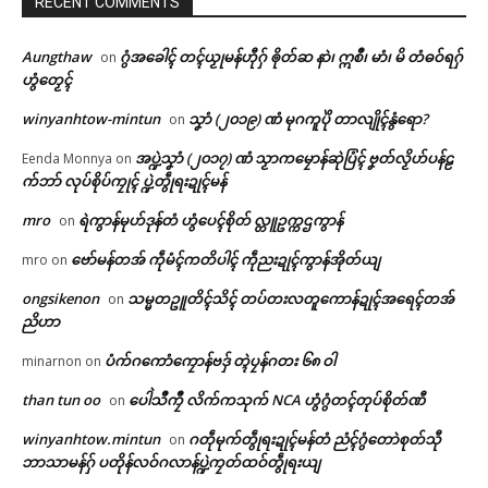
RECENT COMMENTS
Aungthaw
ဂွံအခေါၚ် တၚ်ယၟုမန်ဟီုဂှ် ၜိုတ်ဆ နာဲ၊ ဣစဳ၊ မာံ၊ မိ တံဓဝ်ရဂှ်
on
ဟွံတၟေၚ်
winyanhtow-mintun
သၞာံ (၂၀၁၉) ဏံ မုဂကူပိုဲ တာလျိုၚ်နွံရော?
on
အပ္ဍဲသၞာံ (၂၀၁၇) ဏံ သၟာကမၠောန်ဆုဲပြံၚ် ဗၞတ်လၟိဟ်ပန်ဠ
Eenda Monnya
on
က်ဘာ် လုပ်စိုပ်ကၠုၚ် ပ္ဍဲတွဵုရးဍုၚ်မန်
mro
ရဲကွာန်မုဟ်ဒုန်တံ ဟွံပေၚ်စိုတ် လ္တူဥက္ကဌကွာန်
on
ဗော်မန်တအ် ကဵုမံၚ်ကတိပါၚ် ကဵုညးဍုၚ်ကွာန်အိုတ်ယျ
mro
on
ongsikenon
သမ္မတဥူတိၚ်သိၚ် တပ်တးလတူကောန်ဍုၚ်အရေၚ်တအ်
on
ညိဟာ
ပံက်ဂကောံကၠောန်ဗဒှ် တ္ၚဲပၠန်ဂတး ၆၈ ဝါ
minarnon
on
than tun oo
ပေါဲသဳကၠဳ လိက်ကသုက် NCA ဟွံဂွံတၚ်တုပ်စိုတ်ဏီ
on
winyanhtow.mintun
ဂတဵုမုက်တွဵုရးဍုၚ်မန်တံ ညံၚ်ဂွံတောဲစုတ်သီု
on
ဘာသာမန်ဂှ် ပတိုန်လဝ်ဂလာန်ပ္ဍဲကၠတ်ထဝ်တွဵုရးယျ