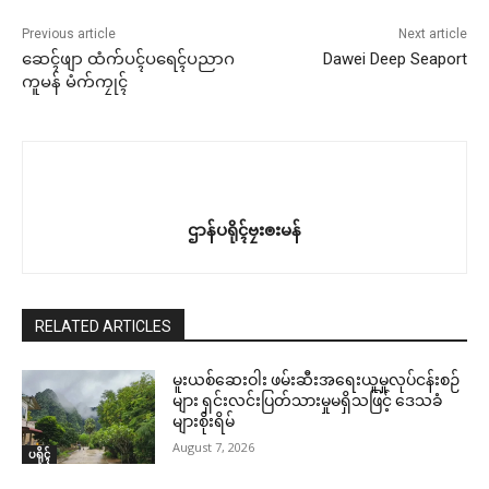
Previous article
Next article
ဆေၚ်ဖျာ ထံက်ပၚ်ပရေၚ်ပညာဂ
Dawei Deep Seaport
ကူမန် မံက်ကၠုၚ်
ဌာန်ပရိုၚ်ဗၠးၜးမန်
RELATED ARTICLES
မူးယစ်ဆေးဝါး ဖမ်းဆီးအရေးယူမှုလုပ်ငန်းစဉ်
များ ရှင်းလင်းပြတ်သားမှုမရှိသဖြင့် ဒေသခံ
များစိုးရိမ်
August 7, 2026
ပရိုၚ်