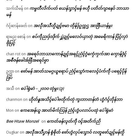
ကမ္မတဳလိက်ပတ် ယေန်သၞာၚ်မန် ဗဟဵု ပတိတ်ဂျာနေဝ် ဘာသာ
သက်သီမန်
on
မန်
အလဵုအသဳတၟိဍုၚ်ဗမာ တိုန်ဒှ်ဥက္ကဌ အာဇြဳယာန်မ္ဂး
ဂံၚ်ဆာန်ခေတ်
on
စပ်ကဵုညးဒှ်ဒဒိုက် ပ္ဋဲဍုၚ်မလေဝ်ယှာတုဲ အမေရိကာန် ပြံၚ်လှာဲ
ရာမည စောန်
on
ဗီုပြၚ်
အရေဝ်ဘာသာကောန်ဍုၚ်အရၚ်ညံၚ်ဂွံကၠေံကၠက်အာ ကၠောန်ဒၟံၚ်
chan rot
on
အစဳဇန်ဖေါအ်ဗြဳအရေဝ်ဗၟာ
ဗော်မန် အာတ်သမဂ္ဂယူရောပ် ညံၚ်သ္ဂောံကလေၚ်ပံက်ကဵု ပရေၚ်ပိုန်
ဥက္ကာ
on
ဒြပ်
ပေဲါရုဲမာဲ – ၂၀၁၀ တုဲမ္ဂး (၃)
အသီ
on
ဟိုတ်နူအသိၚ်ပေဲါဗတိုက်တုဲ ကွးဘာတန်တံ ဟွံဂံၚ်တိုန်ဘာ
chanmon
on
ကေအေန်ယူ အာတ်မိက်သြန် ညံၚ်ဟွံပလာပ်ပထုဲ ပေဲါရုဲမာဲ
Mon
on
Bee Htaw Monzel
ကေတ်ခန်လ္ၚတ်ကဵု ၀ၚ်အတိက်ညိ
on
အလဵုအသဳပၞာန် စွံစိုတ် ဗော်ဟွံလုပ်သၞောဝ် လတူဗော်ဍုၚ်မန်တၟိ
Ougkar
on