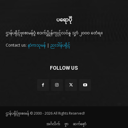
ပရောပိုဲ
ဌာန်ပရိုၚ်ဗၠးၜးမန်ဝွံ စဒက်ပ္တိုန်ကၠုၚ်လဝ်နူ သၞာံ ၂၀၀၀ တေံရ။
Contact us:
နာဲကသုမန်
|
ညးဒါန်ပရိုၚ်
FOLLOW US
ဌာန်ပရိုၚ်ဗၠးၜးမန် © 2000 - 2026 All Rights Reserved!
အၚ်္ဂလိက်
ဗၟာ
ဆက်စၠောံ