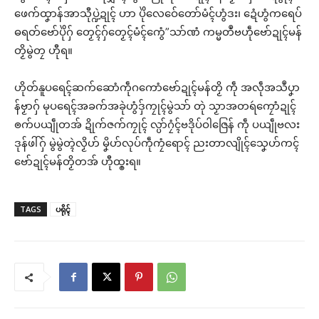
ဖေက်ထၞာန်အာသီုပ္ဍဲဍုၚ် ဟာ ပိုဲလေဝ်ေတော်မံၚ်ဟွံဒး၊ ဍေံဟွံကရေပ်
ဓရတ်ဗော်ပိုဲဂှ် တၟေၚ်ဂှ်တၟေၚ်မံၚ်ကွေံ”သာ်ဏံ ကမ္မတဳဗဟဵုဗော်ဍုၚ်မန်
တၟိမွဲတၠ ဟီုရ။
ဟိုတ်နူပရေၚ်ဆက်ဆောံကဵုဂကောံဗော်ဍုၚ်မန်တၟိ ကဵု အလဵုအသဳပၞာ
န်ဗၟာဂှ် မုပရေၚ်အခက်အခုဲဟွံဒှ်ကၠုၚ်မွဲသာ် တုဲ သၟာအတရဴကၠောံဍုၚ်
ၜက်ပယျဵုတအ် ဍိုက်ဇက်ကၠုၚ် လ္ပာ်ဂၠံၚ်ဗဒိုပ်ဝါဇြေန် ကဵု ပယျဵုဗလး
ဒုန်ဖါ်ဂှ် မွဲမွဲတ္ၚဲလၟိဟ် မၞိဟ်လုပ်ကဵုကၠံရောၚ် ညးတာလျိုၚ်သၞေဟ်ကၚ်
ဗော်ဍုၚ်မန်တၟိတအ် ဟီုထ္ၜးရ။
TAGS
ပရိုၚ်