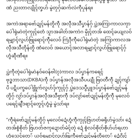
ဏံ ညးတာလျိုၚ်တၞဟ် မွဲတၠဂှ်ဆက်လဴကဵုပၠန်ရ။
အကာဲအရာဗော်ဍုၚ်မန်တၟိကဵု အလဵုအသဳပၞာန်ဂှ် ပ္ဍဲအကြာကာလကၠာ
ပေဲါရုဲမာဲတုဲကၠုၚ်တေံ သၟာအခါတ်အကာဲဂ မၠိုၚ်တအ် ထေၚ်ခယျလဝ်
ရမျှာၚ်လွဟ်ဗြုရောၚ်ကီုလေဝ် ကြဴဒဵုကဵုပေဲါရုဲမာဲတုဲ အကြာကာလအ
လဵုအသဳတိုန်တၟိ ဏံလေဝ် အယောၚ်အလာရမျှာၚ်လွဟ်ဗြုရောၚ်ဂှ်
ဟွံဆဵုဏီရ။
ပ္ဍဲကဵုတ္ၚဲပေဲါရုဲမာဲနဝ်ဝေန်ဗါ(၇)ကာလ ဒပ်ပၞာန်ကရေၚ်
ဗုဒ္ဓဘာသာ(DKBA)ကဵု ဒပ်ပၞာန်အလဵုအသဳပယျဵု ဗြဝတဳကီု ဍုၚ်ကျာ်
ပိ ပဋိပက္ခပေဲါဗ္တိုက်လွဟ်ဒှ်ကၠုၚ်ဂှ် ပ္ဍဲဒေသပွဳပွူဒပ်ပၞာန်ဗော်ဍုၚ်မန်
တၟိဂှ် လ္ပာ်ဒပ်ပၞာန်အလဵုအသဳဗၟာကီု ဒပ်လ္ပာ်ဗော်ဍုၚ်မန်တၟိကီု မုလေဝ်
ပရေၚ်ချဳဒရာၚ်တၟေၚ်ဟွံမွဲ မွဲသာ်ရ။
“ကဵုရဲဗော်ဍုၚ်မန်တၟိဂှ် မုလေဝ်ဍေံဟွံကဵုကၠုၚ်ဇြဟတ်ဓရိုဟ်မွဲသာ်၊ ဍေံ
တအ်စွံစိုတ် ဇြဟတ်ဇကုဍောတ်မံၚ်တုဲ ဍေံ စွံလဝ်စိုတ်ၜိုဟ်ဟ်ရဟာ
ဟွံသေၚ်တှေ် ယဝ်ရမျှာၚ်လွဟ်ဗြုကဵုဗော်ဍုၚ်မန်တၟိတှေ် ဍေံဂွိုၚ်