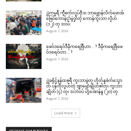
ပ္ဍဲကမ္မရဳ ကွဳစက်လုပ်ဇီုဒး ဘာဗ္တောန်လိက်ဖောအ်
ဗြေဝ်ကောန်ၚာ်မွဲဒၞါဲတုဲ ကောန်ကွးဘာ လၟိဟ်
(၁၂) တၠ ဒးဝပ်
August 7, 2026
ဖေဝ်ဒရေဝ်ဒဳမဵုကရေဇြဳဟာ … ? ဒဳမဵုကရေဇြဳဖေ
ဝ်ဒရေဝ်ဟာ … ?
August 7, 2026
ပ္ဍဲခရိုၚ်နန်ထၜုရဳ ကွးဘာမွဲတၠ ဟိုတ်နူဖံက်သၞော
တ် ပန်ကဵုလွဟ်တုဲ အ္စာၝောံချိုတ်ၜါတၠ၊ ကွးဘာ
ချိုတ် (၄) တၠ၊ ဒးဘဲဝပ် ဟွံအောန်နူ (၂၀) တၠ
August 7, 2026
Load more