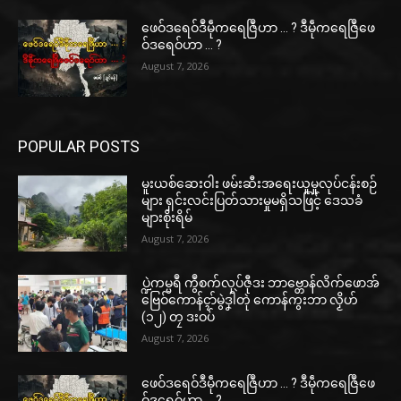
ဖေဝ်ဒရေဝ်ဒဳမဵုကရေဇြဳဟာ … ? ဒဳမဵုကရေဇြဳဖေ
ဝ်ဒရေဝ်ဟာ … ?
August 7, 2026
POPULAR POSTS
မူးယစ်ဆေးဝါး ဖမ်းဆီးအရေးယူမှုလုပ်ငန်းစဉ်
များ ရှင်းလင်းပြတ်သားမှုမရှိသဖြင့် ဒေသခံ
များစိုးရိမ်
August 7, 2026
ပ္ဍဲကမ္မရဳ ကွဳစက်လုပ်ဇီုဒး ဘာဗ္တောန်လိက်ဖောအ်
ဗြေဝ်ကောန်ၚာ်မွဲဒၞါဲတုဲ ကောန်ကွးဘာ လၟိဟ်
(၁၂) တၠ ဒးဝပ်
August 7, 2026
ဖေဝ်ဒရေဝ်ဒဳမဵုကရေဇြဳဟာ … ? ဒဳမဵုကရေဇြဳဖေ
ဝ်ဒရေဝ်ဟာ … ?