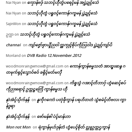
ကၠောန်ဗဒှ် သဘၚ်ဟီုတွံပရေၚ်မန် အပ္ဍဲဍုၚ်သေံ
Nai Nyan
on
အ္စာဘာကောန်ဂကူမန်ဂမၠိုၚ် ဂွံ
ဆက်ကေတ်တာလျိုၚ် သၞာံဇမၠိၚ်
သဘၚ်ဟီုတွံ ပရူဝၚ်ကောန်ဂကူမန် ပ္ဍဲဍုၚ်သေံ
Nai Nyan
on
မာန် သာ်လဵုဒးရေၚ်တၠုၚ်အာရော
© ဌာန်ပရိုၚ်ဗၠးၜးမန်
February 14, 2026
သဘၚ်ဟီုတွံ ပရူဝၚ်ကောန်ဂကူမန် ပ္ဍဲဍုၚ်သေံ
SajinMon
on
In "ပရိုၚ်"
သဘၚ်ဟီုတွံ ပရူဝၚ်ကောန်ဂကူမန် ပ္ဍဲဍုၚ်သေံ
ဥက္ကာ
on
channai
ကျာ်ဇၞော်ဗၟာယှိုဲညဝါ က္ညကၠုၚ်စိုပ်ကဵုသြဝါဒ ပ္ဍဲဍုၚ်ကျာ်ပိ
on
DVB Radio 12.November.2012
Monland
on
ကောန်ကွာန်ဓမ္မသတံ အာထ္ၜးဆန္ဒ ဂ
woodmonraingwmow@gmail.com
on
တမုက်ရုၚ်သၞောဝ်ဓဝ် ခရိုၚ်မတ်မလီု
ကိစ္စသွံ ဂအာၚ်တိဘာဂှ် ဟွံဆေၚ်စပ်
woodmonraingwmow@gmail.com
on
ကဵုညးရောၚ် ဥက္ကဋ္ဌတြေံ ကွာန်ဓမ္မသ ဟီု
နာဲအံၚ်သိုက်နန်
နူကဵုဂကောံ ပတုဲဖဵုကွာန် ပရဟိတတံ သွံစမံၚ်တိဗလး ကွာ
on
န်ဒူရာ
နာဲအံၚ်သိုက်နန်
ဗော်မန်ၜါ ပံၚ်မာန်ဟာ
on
Mon not Mon
ရဲကွာန်မုဟ်ဒုန်တံ ဟွံပေၚ်စိုတ် လ္တူဥက္ကဌကွာန်
on