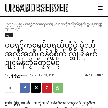
URBANOBSERVER
Home
ပရိုၚ်
ပရေၚ်ကရေပ်ဓရတ်ဟွံမွဲ မွဲသာ် အလဵုအသဳပၞာန်စွံစိုတ် လ္တူရဲဗော်ဍုၚ်
မန်တၟိတၟေၚ်မံၚ်
ပရိုၚ်
ပရေၚ်ကရေပ်ဓရတ်ဟွံမွဲ မွဲသာ်
အလဵုအသဳပၞာန်စွံစိုတ် လ္တူရဲဗော်
ဍုၚ်မန်တၟိတၟေၚ်မံၚ်
By
ဌာန်ပရိုၚ်ဗၠးၜးမန်
December 29, 2010
32
0
ဌာန်ပရိုၚ်ဗၠးၜးမန်
– အလဵုအသဳပၞာန်ဟီုလလောၚ်လဝ် ကြဴနူဂိတု