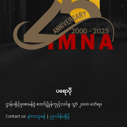
ပရောပိုဲ
ဌာန်ပရိုၚ်ဗၠးၜးမန်ဝွံ စဒက်ပ္တိုန်ကၠုၚ်လဝ်နူ သၞာံ ၂၀၀၀ တေံရ။
Contact us:
နာဲကသုမန်
|
ညးဒါန်ပရိုၚ်