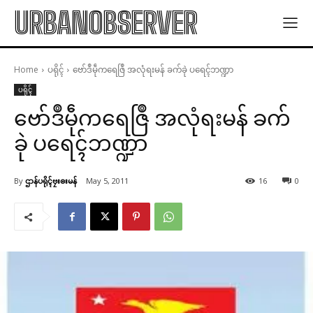
URBANOBSERVER
Home
ပရိုၚ်
ဗော်ဒဳမဵုကရေဇြဳ အလုံရးမန် ခက်ခုဲ ပရေၚ်ဘဏ္ဍာ
ပရိုၚ်
ဗော်ဒဳမဵုကရေဇြဳ အလုံရးမန် ခက်
ခုဲ ပရေၚ်ဘဏ္ဍာ
By
ဌာန်ပရိုၚ်ဗၠးၜးမန်
May 5, 2011
16
0