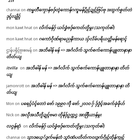
ကမ္မတဳကၠောန်ဗဒှ်တ္ၚဲကောန်ဂကူမန်ပွိုၚ်ဍုၚ်ဇြပ်ဗု ဒးထ္ပက်စၟတ်တဲ
channai
on
ဒုၚ်လျိုၚ်
လိက်မန်ဂှ် ယဝ်ခၞံဗဒှ်ကေတ်တၟိမ္ဂး (သကုတ်ၜါ)
mon kawt hnat
on
ဂကောံဂိုဏ်ရာမညနိကာယ သှ်လိခ်ပရိယတ္တိမန်ရောၚ်
mon kawt hnat
on
အဘိဓါန် မန် => အၚ်္ဂလိက် သွက်စက်ကောန်ပျူတာနာနာ
ဌာန်ပရိုၚ်ဗၠးၜးမန်
on
တိတ်ယျ
itvilla
အဘိဓါန် မန် => အၚ်္ဂလိက် သွက်စက်ကောန်ပျူတာနာနာ တိတ်
on
ယျ
အဘိဓါန် မန် => အၚ်္ဂလိက် သွက်စက်ကောန်ပျူတာနာနာ တိ
jamonrott
on
တ်ယျ
ပရေၚ်ပံၚ်တောဲ ဗော် ၁၉၉၀ ကဵု ဗော် ၂၀၁၀ ဂှ် ဒှ်ဒၟံၚ်အခက်ခုဲဖိုဟ်
Mon
on
အလဵုအသဳတၟိဍုၚ်ဗမာ တိုန်ဒှ်ဥက္ကဌ အာဇြဳယာန်မ္ဂး
Nick
on
လဂ္ဂန်ရာံ
လိက်မန်ဂှ် ယဝ်ခၞံဗဒှ်ကေတ်တၟိမ္ဂး (သကုတ်ၜါ)
on
သၟာဒယှေ်ဒွက်မန်တံ သၞာံဏံပတိတ်ကဝးဒွက်ဂၠိုၚ်တိုန်ကၠုၚ်
channai
on