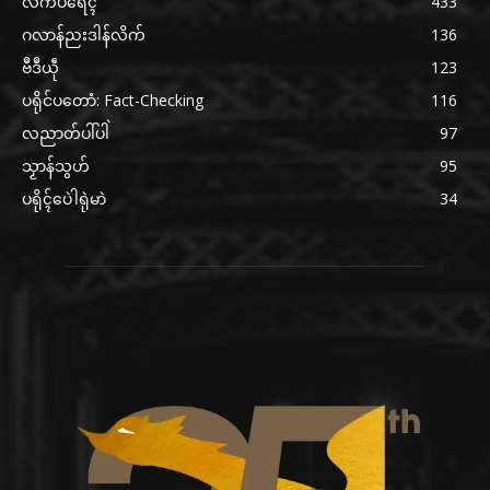
လိက်ပရေၚ်
433
ဂလာန်ညးဒါန်လိက်
136
ဗဳဒဳယဵု
123
ပရိုင်ပတောံ: Fact-Checking
116
လညာတ်ပါ်ပါဲ
97
သၟာန်သွဟ်
95
ပရိုၚ်ပေဲါရုဲမာဲ
34