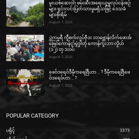
မူးယစ်ဆေးဝါး ဖမ်းဆီးအရေးယူမှုလုပ်ငန်းစဉ်
များ ရှင်းလင်းပြတ်သားမှုမရှိသဖြင့် ဒေသခံ
များစိုးရိမ်
August 7, 2026
ပ္ဍဲကမ္မရဳ ကွဳစက်လုပ်ဇီုဒး ဘာဗ္တောန်လိက်ဖောအ်
ဗြေဝ်ကောန်ၚာ်မွဲဒၞါဲတုဲ ကောန်ကွးဘာ လၟိဟ်
(၁၂) တၠ ဒးဝပ်
August 7, 2026
ဖေဝ်ဒရေဝ်ဒဳမဵုကရေဇြဳဟာ … ? ဒဳမဵုကရေဇြဳဖေ
ဝ်ဒရေဝ်ဟာ … ?
August 7, 2026
POPULAR CATEGORY
ပရိုၚ်
3373