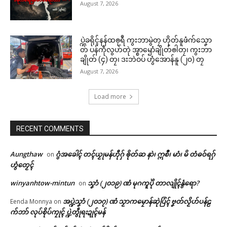
August 7, 2026
ပ္ဍဲခရိုၚ်နန်ထၜုရဳ ကွးဘာမွဲတၠ ဟိုတ်နူဖံက်သၞော
တ် ပန်ကဵုလွဟ်တုဲ အ္စာၝောံချိုတ်ၜါတၠ၊ ကွးဘာ
ချိုတ် (၄) တၠ၊ ဒးဘဲဝပ် ဟွံအောန်နူ (၂၀) တၠ
August 7, 2026
Load more
RECENT COMMENTS
Aungthaw
ဂွံအခေါၚ် တၚ်ယၟုမန်ဟီုဂှ် ၜိုတ်ဆ နာဲ၊ ဣစဳ၊ မာံ၊ မိ တံဓဝ်ရဂှ်
on
ဟွံတၟေၚ်
winyanhtow-mintun
သၞာံ (၂၀၁၉) ဏံ မုဂကူပိုဲ တာလျိုၚ်နွံရော?
on
အပ္ဍဲသၞာံ (၂၀၁၇) ဏံ သၟာကမၠောန်ဆုဲပြံၚ် ဗၞတ်လၟိဟ်ပန်ဠ
Eenda Monnya
on
က်ဘာ် လုပ်စိုပ်ကၠုၚ် ပ္ဍဲတွဵုရးဍုၚ်မန်