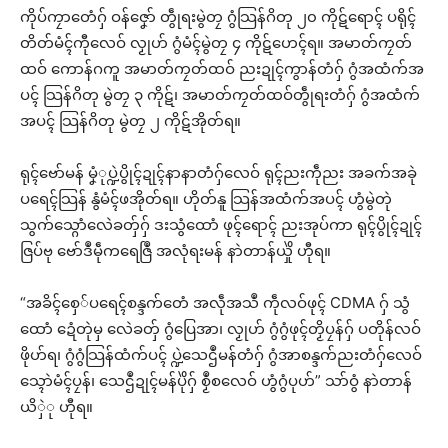
ကိုပ်ကၠာတေံဂှ် ဝန်ဇၞော် တွဵုရးမွဲတၠ ဂွံသြန်ဂိတု ၂၀ ကိုဋ်ရောၚ် ပရိုၚ်
တိတ်မံၚ်ကီုလေဝ် လၟုဟ် ဂွံမံၚ်မွဲတၠ ၄ ကိုဋ်ဟေၚ်ရ။ အမာတ်ကၠတ်
ထဝ် ကောန်ဂကူ အမာတ်ကၠတ်ထဝ် ညးဍုၚ်ကွာန်တံဂှ် ဂွံအထံက်အ
ပၚ် သြန်ဂိတု မွဲတၠ ၃ ကိုဋ်၊ အမာတ်ကၠတ်ထဝ်တွဵုရးတံဂှ် ဂွံအထံက်
အပၚ် သြန်ဂိတု မွဲတၠ ၂ ကိုဋ်အိုတ်ရ။
ရုၚ်ဗော်မန် မၞံုပ္ဍဲပွိုၚ်ဍုၚ်နာနာတံဂှ်လေဝ် ရုၚ်ညးကဵုညး အခက်အခုဲ
ပရေၚ်သြန် နွံမံၚ်ဖအိုတ်ရ။ ဟိုတ်နူ သြန်အထံက်အပၚ် ဟွံမွဲတုဲ
သွက်သ္ဂောံလေဲခတှ်ဂှ် ဒးသွံထောံ ဖုၚ်ရောၚ် ညးအုပ်ကာ ရုၚ်ပွိုၚ်ဍုၚ်
ဇြပ်ဗု ဗော်ဒဳမဵုကရေဇြဳ အလုံရးမန် နာဲတာန်ယှိုဲ ဟီုရ။
“အခိၚ်စှေ်ပရေၚ်စန္ဒက်တေံ အလဵုအသဳ ကဵုလဝ်ဖုၚ် CDMA ဂှ် သွံ
ထောံ ဍေံတုဲမှ လေဲခတှ် ဂွံပြေအာ၊ လၟုဟ် ဂွံဂွံဖုၚ်တၟိပၠန်ဂှ် ပတိုန်လဝ်
ဖိုဟ်ရ၊ ဂွံဂွံသြန်ထံက်ပၚ် ပ္ဍဲသေဌဳမန်တံဂှ် ဂွံအာစန္ဒက်ညးတံဂှ်လေဝ်
သ္ၚောဲမံၚ်ပၠန်၊ သေဌဳဍုၚ်မန်ပိုဲဂှ် စၟဳစလေဝ် ဟွံဂွံပုဟ်” သာ်ဝွံ နာဲတာန်
ယိှဲု ဟီုရ။