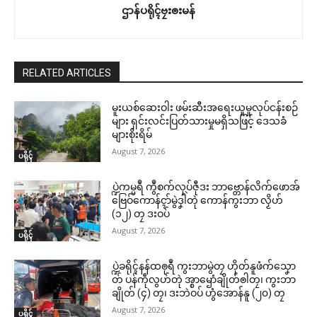
ဌာန်ပရိုၚ်ဗၠးၜးမန်
RELATED ARTICLES
မူးယစ်ဆေးဝါး ဖမ်းဆီးအရေးယူမှုလုပ်ငန်းစဉ်
များ ရှင်းလင်းပြတ်သားမှုမရှိသဖြင့် ဒေသခံ
များစိုးရိမ်
August 7, 2026
ပရိုၚ်
ပ္ဍဲကမ္မရဳ ကွဳစက်လုပ်ဇီုဒး ဘာဗ္တောန်လိက်ဖောအ်
ဗြေဝ်ကောန်ၚာ်မွဲဒၞါဲတုဲ ကောန်ကွးဘာ လၟိဟ်
(၁၂) တၠ ဒးဝပ်
August 7, 2026
ပရိုၚ်
ပ္ဍဲခရိုၚ်နန်ထၜုရဳ ကွးဘာမွဲတၠ ဟိုတ်နူဖံက်သၞော
တ် ပန်ကဵုလွဟ်တုဲ အ္စာၝောံချိုတ်ၜါတၠ၊ ကွးဘာ
ချိုတ် (၄) တၠ၊ ဒးဘဲဝပ် ဟွံအောန်နူ (၂၀) တၠ
August 7, 2026
ပရိုၚ်