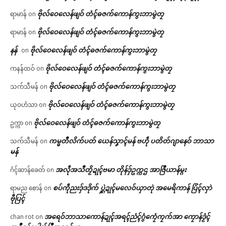
ဗိုလ်ဝေလေန်ဖျဝ် တံၚ်ဓဇက်ကောန်ကွးဘာမွဲတၠ
ရာမာန်
on
ဗိုလ်ဝေလေန်ဖျဝ် တံၚ်ဓဇက်ကောန်ကွးဘာမွဲတၠ
ရာမာန်
on
နန်
ဗိုလ်ဝေလေန်ဖျဝ် တံၚ်ဓဇက်ကောန်ကွးဘာမွဲတၠ
on
ဗိုလ်ဝေလေန်ဖျဝ် တံၚ်ဓဇက်ကောန်ကွးဘာမွဲတၠ
ကနန်ထဝ်
on
ဗိုလ်ဝေလေန်ဖျဝ် တံၚ်ဓဇက်ကောန်ကွးဘာမွဲတၠ
သက်သီမန်
on
ဗိုလ်ဝေလေန်ဖျဝ် တံၚ်ဓဇက်ကောန်ကွးဘာမွဲတၠ
ယုဝဟံသာ
on
ဗိုလ်ဝေလေန်ဖျဝ် တံၚ်ဓဇက်ကောန်ကွးဘာမွဲတၠ
ဥက္ကာ
on
ကမ္မတဳလိက်ပတ် ယေန်သၞာၚ်မန် ဗဟဵု ပတိတ်ဂျာနေဝ် ဘာသာ
သက်သီမန်
on
မန်
အလဵုအသဳတၟိဍုၚ်ဗမာ တိုန်ဒှ်ဥက္ကဌ အာဇြဳယာန်မ္ဂး
ဂံၚ်ဆာန်ခေတ်
on
စပ်ကဵုညးဒှ်ဒဒိုက် ပ္ဋဲဍုၚ်မလေဝ်ယှာတုဲ အမေရိကာန် ပြံၚ်လှာဲ
ရာမည စောန်
on
ဗီုပြၚ်
အရေဝ်ဘာသာကောန်ဍုၚ်အရၚ်ညံၚ်ဂွံကၠေံကၠက်အာ ကၠောန်ဒၟံၚ်
chan rot
on