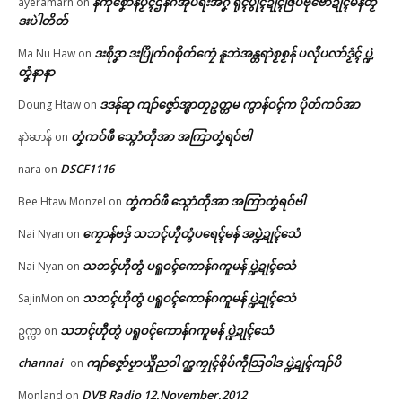
နကဵုစၞောန်ပၟိၚ်ဌန်ဂအုပ်ရးအဂၞဲ ရုၚ်ပွိုၚ်ဍုၚ်ဇြပ်ဗုဗော်ဍုၚ်မန်တၟိ
ayeramarn
on
In "လိက်ပရေၚ်"
ဒးပဲါတိတ်
ဒးစဵုဒၞာ ဒးပြိုက်ဂစိုတ်ကၠေံ နူဘဲအန္တရာဲစၟစၟန် ပလီုပလာ်ဒၟံၚ် ပ္ဍဲ
Ma Nu Haw
on
တၞံနာနာ
ဒဒန်ဆု ကျာ်ဇၞော်အ္စာတၠဥတ္တမ ကွာန်ဝၚ်က ပိုတ်ကဝ်အာ
Doung Htaw
on
တၞံကဝ်ဖီ သ္ဂောံတဵုအာ အကြာတၞံရဝ်ဗါ
နာဲဆာန်
on
DSCF1116
nara
on
တၞံကဝ်ဖီ သ္ဂောံတဵုအာ အကြာတၞံရဝ်ဗါ
Bee Htaw Monzel
on
ကၠောန်ဗဒှ် သဘၚ်ဟီုတွံပရေၚ်မန် အပ္ဍဲဍုၚ်သေံ
Nai Nyan
on
သဘၚ်ဟီုတွံ ပရူဝၚ်ကောန်ဂကူမန် ပ္ဍဲဍုၚ်သေံ
Nai Nyan
on
သဘၚ်ဟီုတွံ ပရူဝၚ်ကောန်ဂကူမန် ပ္ဍဲဍုၚ်သေံ
SajinMon
on
သဘၚ်ဟီုတွံ ပရူဝၚ်ကောန်ဂကူမန် ပ္ဍဲဍုၚ်သေံ
ဥက္ကာ
on
channai
ကျာ်ဇၞော်ဗၟာယှိုဲညဝါ က္ညကၠုၚ်စိုပ်ကဵုသြဝါဒ ပ္ဍဲဍုၚ်ကျာ်ပိ
on
DVB Radio 12.November.2012
Monland
on