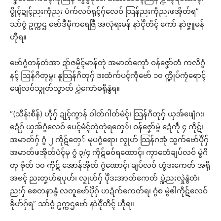
ပွိုၚ်ဍုၚ်ညးကဵုညး ပံက်လဝ်ရုၚ်ဂှ်လေဝ် သြန်ညးကဵုညးဖအိုတ်ရ”
သာ်ဝွံ ဥက္ကဌ ဗော်ဒဳမဵုကရေဇြဳ အလုံရးမန် နာဲၚိုဲတိၚ် ကော် နာဲဇၞူမန်
ဟီုရ။
ဗော်ဂွံတန်တဴအာ ဍာ်ဇမၠိၚ်မာန်တုဲ အမာတ်ကေုာံ ဝန်ဇၞော်တံ ကလိဂွံ
နၚ် သြန်ဂိတုမ္ဂး နူသြန်ဂိတုဂှ် ဒးထံက်ပၚ်ကဵုဗော် ၁၀ က္ဍိုပ်ကၠံရောၚ်
ဖျေံလဝ်သ္ဂုတ်သွာတ် ပ္ဍဲကောံဓရီုနွံရ။
“(သိန်းစိန်) ဟီုဂှ် ဍုၚ်ကွာန် ဝါတ်ဂါတ်မံၚ်၊ သြန်ဂိတုဂှ် ယှအ်ဖျေံဂး၊
ဍေံဂှ် ယှအ်ဂွံလေဝ် ပေၚ်မံၚ်တုဲတုဲရတှေ်၊ ဝန်ဇၞော်မွဲ ဍေံကဵု ၄ ကိုဋ်၊
အမာတ်ဂှ် ဂွံ ၂ ကိုဋ်တှေ် မုပဂွံရော၊ လၟုဟ် သြန်ဂအုံ သွက်ဗော်ပိုဲဂှ်
အမာတ်ဖအိုတ်ပံၚ်မှ ဂွံ ၃/၄ ကိုဋ်ဓဝ်ရဏောၚ်၊ ကၠာတေံချပ်လဝ် မွဲဂိ
တု ၜိုတ် ၁၀ ကိုဋ် အောန်အိုတ် ဂွံဏောၚ်၊ ချပ်လဝ် ဟွံဒးကေတ် အရီု
အဗၚ် ညးတၞဟ်ရပုဟ်၊ လၟုဟ်ဂှ် ပိုဲဒးအာတ်ကေတ် ပ္ဍဲညးလှုဲနွံတံ၊
ညးဂှ် စေတနာနွံ လတူဗော်ပိုဲဂှ် ဟဍံက်ကေတ်ရ၊ ဂွံစ မွဲၜါကိုဋ်လေဝ်
ခိုဟ်ဂှ်ရ” သာ်ဝွံ ဥက္ကဌဗော် နာဲၚိုဲတိၚ် ဟီုရ။