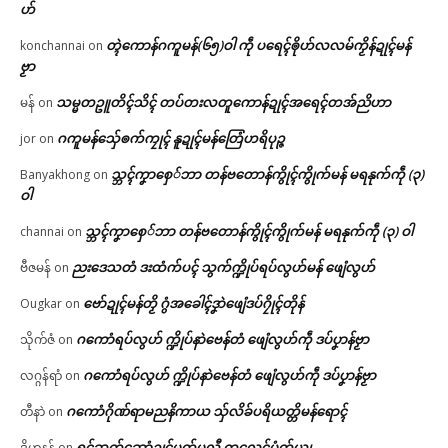
ဟ်
တ္ၚဲကောန်ဂကူမန်(၆၅)ဝါ ကဵု ပရေၚ်ၜိုဟ်လလမ်ကၟိန်ဍုၚ်မန်
konchannai
on
ဗၟာ
သမ္မတဥူတိၚ်သိၚ် တပ်တးလတူကောန်ဍုၚ်အရေၚ်တအ်ညိဟာ
မန်
on
ဂကူမန်​သှ်ေၜက်ကၠုၚ် နူဍုၚ်မန်တြေံဟရိပုဉ္ဇ
jor
on
သ္ဘၚ်ကၞာစှေ်ဘာ တန်ဗတောန်ကွိုၚ်ကွိုက်မန် မရနုက်ကဵု (၃)
Banyakhong
on
ဝါ
သ္ဘၚ်ကၞာစှေ်ဘာ တန်ဗတောန်ကွိုၚ်ကွိုက်မန် မရနုက်ကဵု (၃) ဝါ
channai
on
ညးဒေသတံ ဒးထံက်ပၚ် သွက်က္ဍိုပ်ရပ်လွဟ်မန် ဖျေံလွဟ်
ဗီဇမန်
on
ဗော်ဍုၚ်မန်တၟိ ဂွံအခေါၚ်ဒၞာဲဖျေံဒပ်ဂၠိုၚ်တိုန်
Ougkar
on
ဂကောံရပ်လွဟ် က္ဍိုပ်နာဲဗေန်တံ ဖျေံလွဟ်ကဵု ဒပ်ပၞာန်ဗၟာ
သိုက်ဇံ
on
ဂကောံရပ်လွဟ် က္ဍိုပ်နာဲဗေန်တံ ဖျေံလွဟ်ကဵု ဒပ်ပၞာန်ဗၟာ
လဂ္ဂန်ရာံ
on
ဂကောံဂိုဏ်ရာမညနိကာယ သှ်လိခ်ပရိယတ္တိမန်ရောၚ်
တီနာဲ
on
ရုၚ်ဆက်ဆောံဍုၚ်မတ်မလီု ကလေၚ်ပံက်ယျ
ဒိဟနန်
on