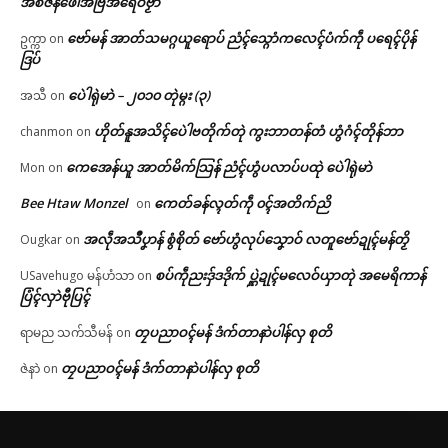
အစဳဇန်ဖေါအ်ဗြဳအရေဝ်ဗၟာ
ဗော်မန် အာတ်သမဂ္ဂယူရောပ် ညံၚ်သ္ဂောံကလေၚ်ပံက်ကဵု ပရေၚ်ပိုန်
ဥက္ကာ
on
ဒြပ်
ပေဲါရုဲမာဲ – ၂၀၁၀ တုဲမ္ဂး (၃)
အသီ
on
ဟိုတ်နူအသိၚ်ပေဲါဗတိုက်တုဲ ကွးဘာတန်တံ ဟွံဂံၚ်တိုန်ဘာ
chanmon
on
ကေအေန်ယူ အာတ်မိက်သြန် ညံၚ်ဟွံပလာပ်ပထုဲ ပေဲါရုဲမာဲ
Mon
on
Bee Htaw Monzel
ကေတ်ခန်လ္ၚတ်ကဵု ၀ၚ်အတိက်ညိ
on
အလဵုအသဳပၞာန် စွံစိုတ် ဗော်ဟွံလုပ်သၞောဝ် လတူဗော်ဍုၚ်မန်တၟိ
Ougkar
on
စပ်ကဵုညးဒှ်ဒဒိုက် ပ္ဋဲဍုၚ်မလေဝ်ယှာတုဲ အမေရိကာန်
USavehugo မန်ဟံသာ
on
ပြံၚ်လှာဲဗီုပြၚ်
တၠပညာဝၚ်မန် ဒံက်တာနာဲပါန်လှ စုတိ
ရာမည သက်သီမန်
on
တၠပညာဝၚ်မန် ဒံက်တာနာဲပါန်လှ စုတိ
ဇဲနာဲ
on