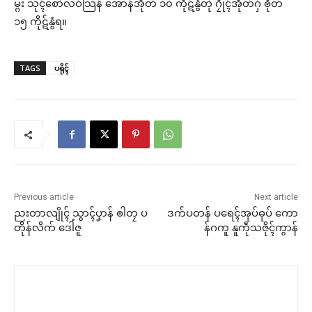
မ္ဂး သုၚ်စောဲလဝ်သြန် အောန်အိုတ် ၁၀ ကိုဋ်နွံတုဲ ဂၠိုၚ်အိုတ်ဂှ် ၜိုတ်
၁၅ ကိုဋ်နွံရ။
TAGS
ပရိုၚ်
Previous article
Next article
ညးတာလျိုၚ် သွာၚ်ပၞာန် ၜါတၠ ပ
ဒက်ပတန် ပရေၚ်အုပ်ဓုပ် ကော
တိုန်လိက် ဒေါံဇူ
န်ဂကူ နူကဵုသဇိုၚ်ကွာန်