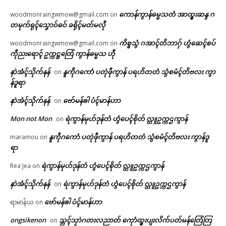
ကောန်ကွာန်ဓမ္မသတံ အာထ္ၜးဆန္ဒ ဂ
woodmonraingwmow@gmail.com
on
တမုက်ရုၚ်သၞောဝ်ဓဝ် ခရိုၚ်မတ်မလီု
ကိစ္စသွံ ဂအာၚ်တိဘာဂှ် ဟွံဆေၚ်စပ်
woodmonraingwmow@gmail.com
on
ကဵုညးရောၚ် ဥက္ကဋ္ဌတြေံ ကွာန်ဓမ္မသ ဟီု
နာဲအံၚ်သိုက်နန်
နူကဵုဂကောံ ပတုဲဖဵုကွာန် ပရဟိတတံ သွံစမံၚ်တိဗလး ကွာ
on
န်ဒူရာ
နာဲအံၚ်သိုက်နန်
ဗော်မန်ၜါ ပံၚ်မာန်ဟာ
on
Mon not Mon
ရဲကွာန်မုဟ်ဒုန်တံ ဟွံပေၚ်စိုတ် လ္တူဥက္ကဌကွာန်
on
နူကဵုဂကောံ ပတုဲဖဵုကွာန် ပရဟိတတံ သွံစမံၚ်တိဗလး ကွာန်ဒူ
maramou
on
ရာ
ရဲကွာန်မုဟ်ဒုန်တံ ဟွံပေၚ်စိုတ် လ္တူဥက္ကဌကွာန်
Rea Jea
on
နာဲအံၚ်သိုက်နန်
ရဲကွာန်မုဟ်ဒုန်တံ ဟွံပေၚ်စိုတ် လ္တူဥက္ကဌကွာန်
on
ဗော်မန်ၜါ ပံၚ်မာန်ဟာ
ရာမာန်ယ
on
ongsikenon
သ္ဘၚ်သၠာဲဂတးလညာတ် ကေုာံထ္ၜးပျးလိက်ပတ်မန်တြေံတြ
on