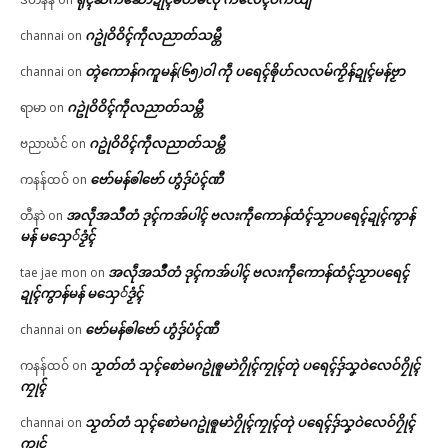
ဂဥုဲဝိဝိၚ်ကဵုလညာတ်သမ္တီ
channai
on
တ္ၚဲကောန်ဂကူမန်(၆၅)ဝါ ကဵု ပရေၚ်ၜိုဟ်လလမ်ကၟိန်ဍုၚ်မန်ဗၟာ
channai
on
ဂဥုဲဝိဝိၚ်ကဵုလညာတ်သမ္တီ
ရာမာ
on
ဂဥုဲဝိဝိၚ်ကဵုလညာတ်သမ္တီ
ဗညာဃံင်
on
ဗော်မန်ၜါဗော် ဟွံဒှ်ပံၚ်ဏီ
ကနန်ထဝ်
on
အလဵုအသဳတံ ဒုၚ်ကအ်ပါၚ် ဗလးကဵုကောန်ထံၚ်သၟာပရေၚ်ဍုၚ်ကွာန်
တီနာဲ
on
မန် မသှေ်ဒၟံၚ်
အလဵုအသဳတံ ဒုၚ်ကအ်ပါၚ် ဗလးကဵုကောန်ထံၚ်သၟာပရေၚ်
tae jae mon
on
ဍုၚ်ကွာန်မန် မသှေ်ဒၟံၚ်
ဗော်မန်ၜါဗော် ဟွံဒှ်ပံၚ်ဏီ
channai
on
သၟတ်တံ သုၚ်စောဲမဂဥုဲၜူမာဲဂၠိုၚ်ကၠုၚ်တုဲ ပရေၚ်ဒှ်သၞဝဲလေဝ်ဂၠိုၚ်
ကနန်ထဝ်
on
ကၠုၚ်
သၟတ်တံ သုၚ်စောဲမဂဥုဲၜူမာဲဂၠိုၚ်ကၠုၚ်တုဲ ပရေၚ်ဒှ်သၞဝဲလေဝ်ဂၠိုၚ်
channai
on
ကၠုၚ်