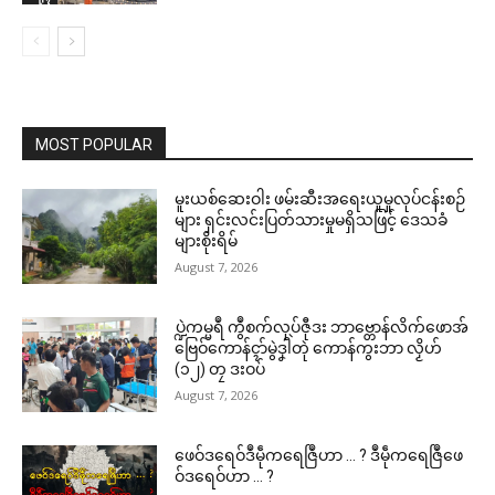
MOST POPULAR
မူးယစ်ဆေးဝါး ဖမ်းဆီးအရေးယူမှုလုပ်ငန်းစဉ်
များ ရှင်းလင်းပြတ်သားမှုမရှိသဖြင့် ဒေသခံ
များစိုးရိမ်
August 7, 2026
ပ္ဍဲကမ္မရဳ ကွဳစက်လုပ်ဇီုဒး ဘာဗ္တောန်လိက်ဖောအ်
ဗြေဝ်ကောန်ၚာ်မွဲဒၞါဲတုဲ ကောန်ကွးဘာ လၟိဟ်
(၁၂) တၠ ဒးဝပ်
August 7, 2026
ဖေဝ်ဒရေဝ်ဒဳမဵုကရေဇြဳဟာ … ? ဒဳမဵုကရေဇြဳဖေ
ဝ်ဒရေဝ်ဟာ … ?