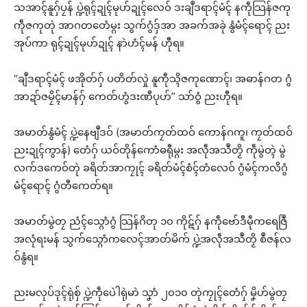
သအာၚ်နူဂှ်ပၠန် ပ္ဍဲရုၚ်ဍုၚ်မုဟ်ဍုၚ်လေဝ် ဒးချဳဒရာၚ်မံၚ် နကဵုသြန်ဇကု
ကဵုဇကုတုဲ အာဂတတေံမ္ဂး သွက်ဂွံဒှ်အာ အခက်အခုဲ နွံမံၚ်ရောၚ် ညး
အုပ်ကာ ရုၚ်ဍုၚ်မုဟ်ဍုၚ် နာဲဟံၚ်မန် ဟီုရ။
“ချဳဒရာၚ်မံၚ် ဖအိုတ်ဂှ် ပတိတ်လှုဲ နူကဵုသ္ၚိဇကုဏောၚ်၊ အဓာန်ဂတ ဂွံ
အာဍာ်ဇမၠိၚ်မာန်ဂှ် ကေတ်ဟွံဒးဏီပုဟ်” သာ်ဝွံ ညးဟီုရ။
အမာတ်နွံမံၚ် ပ္ဍဲနေဗျဳဒဝ် (အမာတ်ကၠတ်ထဝ် ကောန်ဂကူ၊ ကၠတ်ထဝ်
ညးဍုၚ်ကွာန်) တေံဂှ် ယဝ်တိုန်ကောံဓရီုမ္ဂး အလဵုအသဳတၟိ ကဵုမွဲတ္ၚဲ မွဲ
လက်ဒကေဝ်တုဲ ခရိတ်အာကၠုၚ် ခရိတ်မံၚ်စံၚ်တံလေဝ် ဂွံမံၚ်ကလိဂွံ
မံၚ်ရောၚ် ဂွံတီကေတ်ရ။
အမာတ်မွဲတၠ ညံၚ်သ္ဂောံဂွံ သြန်ဂိတု ၁၀ ကိုဋ်ဂှ် နကဵုဗော်ဒီမဵုကရေဇြဳ
အလုံရးမန် သွက်သ္ဂောံကလေၚ်အာတ်မိက် ပ္ဍဲအလဵုအသဳတၟိ စဳဇန်လ
ဝ်နွံရ။
ညးမလုပ်ဒုၚ်ရုဲစှ် ပ္ဍဲကဵုပေဲါရုဲမာဲ သၞာံ ၂၀၁၀ တုဲကၠုၚ်တေံဂှ် မၞိဟ်မွဲတၠ