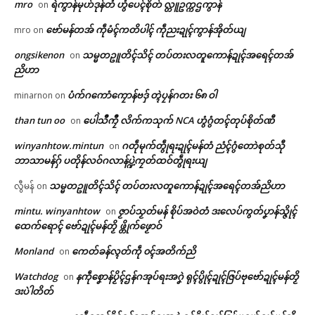
mro
ရဲကွာန်မုဟ်ဒုန်တံ ဟွံပေၚ်စိုတ် လ္တူဥက္ကဌကွာန်
on
ဌာန်ပရိုၚ်ဗၠးၜးမန်
Related
ဗော်မန်တအ် ကဵုမံၚ်ကတိပါၚ် ကဵုညးဍုၚ်ကွာန်အိုတ်ယျ
mro
on
ရုဲစှ်
ongsikenon
သမ္မတဥူတိၚ်သိၚ် တပ်တးလတူကောန်ဍုၚ်အရေၚ်တအ်
on
ညိဟာ
ပံက်ဂကောံကၠောန်ဗဒှ် တ္ၚဲပၠန်ဂတး ၆၈ ဝါ
ပရိုၚ်လက္ကရဴအိုတ်
minarnon
on
than tun oo
ပေါဲသဳကၠဳ လိက်ကသုက် NCA ဟွံဂွံတၚ်တုပ်စိုတ်ဏီ
on
ဓဝ်ပတှ်ေညးဍုၚ်ကွာန် ကေုာံ ကၠ
တၠအဝဵုပၞာန် မဂြောပ်လဝ်ကယျိုၚ်
🏛 လညာတ်ပါ်ပဲါ
တ်ထဝ်တွဵုရးဍုၚ်မန် ပ္ဍဲသ္ကေံတဲဒပ်
ဒဳမဵုကရေဇြဳ
winyanhtow.mintun
ဂတဵုမုက်တွဵုရးဍုၚ်မန်တံ ညံၚ်ဂွံတောဲစုတ်သီု
on
ပၞာန်
May 19, 2026
ဘာသာမန်ဂှ် ပတိုန်လဝ်ဂလာန်ပ္ဍဲကၠတ်ထဝ်တွဵုရးယျ
ညးဒါန်လိက်
May 14, 2026
In "လိက်ပရေၚ်"
In "ဂလာန်ညးဒါန်လိက်"
သမ္မတဥူတိၚ်သိၚ် တပ်တးလတူကောန်ဍုၚ်အရေၚ်တအ်ညိဟာ
လွီမန်
on
ဗွဳဒဳယဵု
mintu. winyanhtow
ဇၟာပ်သၟတ်မန် စိုပ်အဝဲတံ ဒးလေပ်ကွတ်ပၞာန်သ္ဇိုၚ်
on
ထေက်ရောၚ် ဗော်ဍုၚ်မန်တၟိ ဖ္တိုက်ဖၟောဝ်
ကေတ်အဆက်
Monland
ကေတ်ခန်လ္ၚတ်ကဵု ၀ၚ်အတိက်ညိ
on
Watchdog
နကဵုစၞောန်ပၟိၚ်ဌန်ဂအုပ်ရးအဂၞဲ ရုၚ်ပွိုၚ်ဍုၚ်ဇြပ်ဗုဗော်ဍုၚ်မန်တၟိ
on
ဖေဝ်ဒရေဝ်ဒဳမဵုကရေဇြဳဟာ … ? ဒဳ
ဒးပဲါတိတ်
© ဌာန်ပရိုၚ်ဗၠးၜးမန်
မဵုကရေဇြဳဖေဝ်ဒရေဝ်ဟာ … ?
August 7, 2026