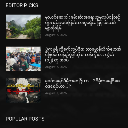
EDITOR PICKS
မူးယစ်ဆေးဝါး ဖမ်းဆီးအရေးယူမှုလုပ်ငန်းစဉ်
များ ရှင်းလင်းပြတ်သားမှုမရှိသဖြင့် ဒေသခံ
များစိုးရိမ်
August 7, 2026
ပ္ဍဲကမ္မရဳ ကွဳစက်လုပ်ဇီုဒး ဘာဗ္တောန်လိက်ဖောအ်
ဗြေဝ်ကောန်ၚာ်မွဲဒၞါဲတုဲ ကောန်ကွးဘာ လၟိဟ်
(၁၂) တၠ ဒးဝပ်
August 7, 2026
ဖေဝ်ဒရေဝ်ဒဳမဵုကရေဇြဳဟာ … ? ဒဳမဵုကရေဇြဳဖေ
ဝ်ဒရေဝ်ဟာ … ?
August 7, 2026
POPULAR POSTS