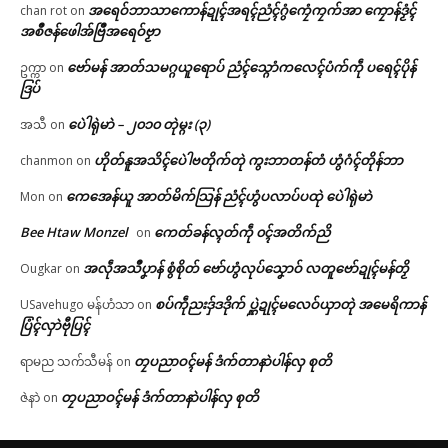
အရေဝ်ဘာသာကောန်ဍုၚ်အရၚ်ညံၚ်ဂွံကၠေံကၠက်အာ ကၠောန်ဒၟံၚ်
chan rot
on
အစဳဇန်ဖေါအ်ဗြဳအရေဝ်ဗၟာ
ဗော်မန် အာတ်သမဂ္ဂယူရောပ် ညံၚ်သ္ဂောံကလေၚ်ပံက်ကဵု ပရေၚ်ပိုန်
ဥက္ကာ
on
ဒြပ်
ပေဲါရုဲမာဲ – ၂၀၁၀ တုဲမ္ဂး (၃)
အသီ
on
ဟိုတ်နူအသိၚ်ပေဲါဗတိုက်တုဲ ကွးဘာတန်တံ ဟွံဂံၚ်တိုန်ဘာ
chanmon
on
ကေအေန်ယူ အာတ်မိက်သြန် ညံၚ်ဟွံပလာပ်ပထုဲ ပေဲါရုဲမာဲ
Mon
on
Bee Htaw Monzel
ကေတ်ခန်လ္ၚတ်ကဵု ၀ၚ်အတိက်ညိ
on
အလဵုအသဳပၞာန် စွံစိုတ် ဗော်ဟွံလုပ်သၞောဝ် လတူဗော်ဍုၚ်မန်တၟိ
Ougkar
on
စပ်ကဵုညးဒှ်ဒဒိုက် ပ္ဋဲဍုၚ်မလေဝ်ယှာတုဲ အမေရိကာန်
USavehugo မန်ဟံသာ
on
ပြံၚ်လှာဲဗီုပြၚ်
တၠပညာဝၚ်မန် ဒံက်တာနာဲပါန်လှ စုတိ
ရာမည သက်သီမန်
on
တၠပညာဝၚ်မန် ဒံက်တာနာဲပါန်လှ စုတိ
ဇဲနာဲ
on