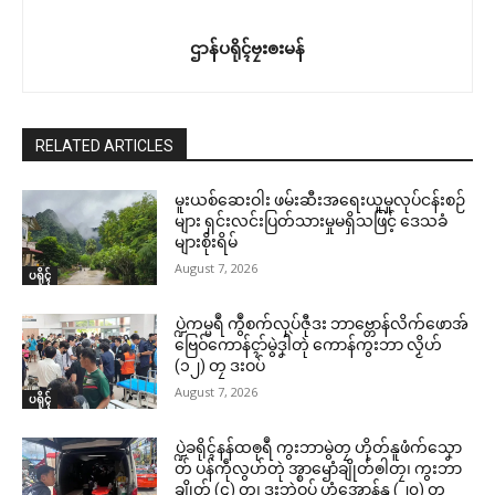
ဌာန်ပရိုၚ်ဗၠးၜးမန်
RELATED ARTICLES
မူးယစ်ဆေးဝါး ဖမ်းဆီးအရေးယူမှုလုပ်ငန်းစဉ်
များ ရှင်းလင်းပြတ်သားမှုမရှိသဖြင့် ဒေသခံ
များစိုးရိမ်
August 7, 2026
ပရိုၚ်
ပ္ဍဲကမ္မရဳ ကွဳစက်လုပ်ဇီုဒး ဘာဗ္တောန်လိက်ဖောအ်
ဗြေဝ်ကောန်ၚာ်မွဲဒၞါဲတုဲ ကောန်ကွးဘာ လၟိဟ်
(၁၂) တၠ ဒးဝပ်
August 7, 2026
ပရိုၚ်
ပ္ဍဲခရိုၚ်နန်ထၜုရဳ ကွးဘာမွဲတၠ ဟိုတ်နူဖံက်သၞော
တ် ပန်ကဵုလွဟ်တုဲ အ္စာၝောံချိုတ်ၜါတၠ၊ ကွးဘာ
ချိုတ် (၄) တၠ၊ ဒးဘဲဝပ် ဟွံအောန်နူ (၂၀) တၠ