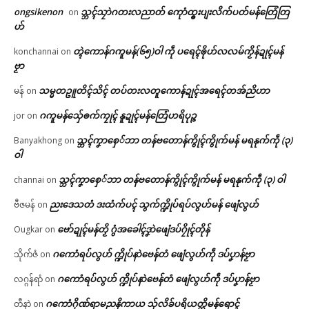
ongsikenon
သ္ဘၚ်သၠာဲဂတးလညာတ် ကေုာံထ္ၜးပျးလိက်ပတ်မန်တြေံတြ
on
ဟ်
တ္ၚဲကောန်ဂကူမန်(၆၅)ဝါ ကဵု ပရေၚ်ၜိုဟ်လလမ်ကၟိန်ဍုၚ်မန်
konchannai
on
ဗၟာ
သမ္မတဥူတိၚ်သိၚ် တပ်တးလတူကောန်ဍုၚ်အရေၚ်တအ်ညိဟာ
မန်
on
ဂကူမန်​သှ်ေၜက်ကၠုၚ် နူဍုၚ်မန်တြေံဟရိပုဉ္ဇ
jor
on
သ္ဘၚ်ကၞာစှေ်ဘာ တန်ဗတောန်ကွိုၚ်ကွိုက်မန် မရနုက်ကဵု (၃)
Banyakhong
on
ဝါ
သ္ဘၚ်ကၞာစှေ်ဘာ တန်ဗတောန်ကွိုၚ်ကွိုက်မန် မရနုက်ကဵု (၃) ဝါ
channai
on
ညးဒေသတံ ဒးထံက်ပၚ် သွက်က္ဍိုပ်ရပ်လွဟ်မန် ဖျေံလွဟ်
ဗီဇမန်
on
ဗော်ဍုၚ်မန်တၟိ ဂွံအခေါၚ်ဒၞာဲဖျေံဒပ်ဂၠိုၚ်တိုန်
Ougkar
on
ဂကောံရပ်လွဟ် က္ဍိုပ်နာဲဗေန်တံ ဖျေံလွဟ်ကဵု ဒပ်ပၞာန်ဗၟာ
သိုက်ဇံ
on
ဂကောံရပ်လွဟ် က္ဍိုပ်နာဲဗေန်တံ ဖျေံလွဟ်ကဵု ဒပ်ပၞာန်ဗၟာ
လဂ္ဂန်ရာံ
on
ဂကောံဂိုဏ်ရာမညနိကာယ သှ်လိခ်ပရိယတ္တိမန်ရောၚ်
တီနာဲ
on