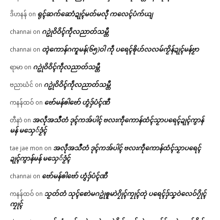
ရုၚ်ဆက်ဆောံဍုၚ်မတ်မလီု ကလေၚ်ပံက်ယျ
ဒိဟနန်
on
ဂဥုဲဝိဝိၚ်ကဵုလညာတ်သမ္တီ
channai
on
တ္ၚဲကောန်ဂကူမန်(၆၅)ဝါ ကဵု ပရေၚ်ၜိုဟ်လလမ်ကၟိန်ဍုၚ်မန်ဗၟာ
channai
on
ဂဥုဲဝိဝိၚ်ကဵုလညာတ်သမ္တီ
ရာမာ
on
ဂဥုဲဝိဝိၚ်ကဵုလညာတ်သမ္တီ
ဗညာဃံင်
on
ဗော်မန်ၜါဗော် ဟွံဒှ်ပံၚ်ဏီ
ကနန်ထဝ်
on
အလဵုအသဳတံ ဒုၚ်ကအ်ပါၚ် ဗလးကဵုကောန်ထံၚ်သၟာပရေၚ်ဍုၚ်ကွာန်
တီနာဲ
on
မန် မသှေ်ဒၟံၚ်
အလဵုအသဳတံ ဒုၚ်ကအ်ပါၚ် ဗလးကဵုကောန်ထံၚ်သၟာပရေၚ်
tae jae mon
on
ဍုၚ်ကွာန်မန် မသှေ်ဒၟံၚ်
ဗော်မန်ၜါဗော် ဟွံဒှ်ပံၚ်ဏီ
channai
on
သၟတ်တံ သုၚ်စောဲမဂဥုဲၜူမာဲဂၠိုၚ်ကၠုၚ်တုဲ ပရေၚ်ဒှ်သၞဝဲလေဝ်ဂၠိုၚ်
ကနန်ထဝ်
on
ကၠုၚ်