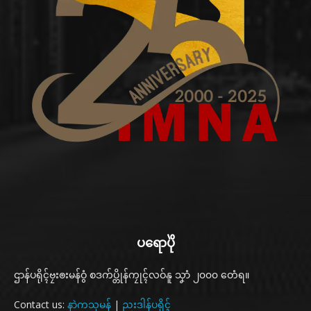
ပရောပိုဲ
ဌာန်ပရိုၚ်ဗၠးၜးမန်ဝွံ စဒက်ပ္တိုန်ကၠုၚ်လဝ်နူ သၞာံ ၂၀၀၀ တေံရ။
Contact us:
နာဲကသုမန်
|
ညးဒါန်ပရိုၚ်