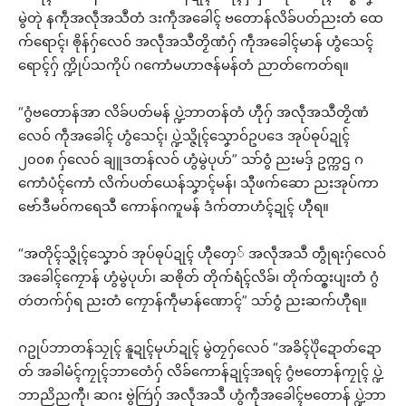
မွဲတုဲ နကဵုအလဵုအသဳတံ ဒးကဵုအခေါၚ် ဗတောန်လိခ်ပတ်ညးတံ ထေ
က်ရောၚ်၊ ၜိုန်ဂှ်လေဝ် အလဵုအသဳတၟိဏံဂှ် ကဵုအခေါၚ်မာန် ဟွံသေၚ်
ရောၚ်ဂှ် က္ဍိုပ်သကိုပ် ဂကောံမဟာဇန်မန်တံ ညာတ်ကေတ်ရ။
“ဂွံဗတောန်အာ လိခ်ပတ်မန် ပ္ဍဲဘာတန်တံ ဟီုဂှ် အလဵုအသဳတၟိဏံ
လေဝ် ကဵုအခေါၚ် ဟွံသေၚ်၊ ပ္ဍဲသ္ဇိုၚ်သၞောဝ်ဥပဒေ အုပ်ဓုပ်ဍုၚ်
၂၀၀၈ ဂှ်လေဝ် ချူဒတန်လဝ် ဟွံမွဲပုဟ်” သာ်ဝွံ ညးမဒှ် ဥက္ကဌ ဂ
ကောံပံၚ်ကောံ လိက်ပတ်ယေန်သၞာၚ်မန်၊ သီုဖက်ဆော ညးအုပ်ကာ
ဗော်ဒဳမဝ်ကရေသဳ ကောန်ဂကူမန် ဒံက်တာဟံၚ်ဍုၚ် ဟီုရ။
“အတိုၚ်သ္ဇိုၚ်သၞောဝ် အုပ်ဓုပ်ဍုၚ် ဟီုတှေ် အလဵုအသဳ တွဵုရးဂှ်လေဝ်
အခေါၚ်ကၠောန် ဟွံမွဲပုဟ်၊ ဆၜိုတ် တိုက်ရံၚ်လိခ်၊ တိုက်ထ္ၜးပျးတံ ဂွံ
တဴတက်ဂှ်ရ ညးတံ ကၠောန်ကဵုမာန်ဏောၚ်” သာ်ဝွံ ညးဆက်ဟီုရ။
ဂဥုပ်ဘာတန်သၠုၚ် နူဍုၚ်မုဟ်ဍုၚ် မွဲတၠဂှ်လေဝ် “အခိၚ်ပိုဲဍောတ်ဍော
တ် အခါမံၚ်ကၠုၚ်ဘာတေံဂှ် လိခ်ကောန်ဍုၚ်အရၚ် ဂွံဗတောန်ကၠုၚ် ပ္ဍဲ
ဘာညိညကီု၊ ဆဂး ဗွဲကြဴဂှ် အလဵုအသဳ ဟွံကဵုအခေါၚ်ဗတောန် ပ္ဍဲဘာ