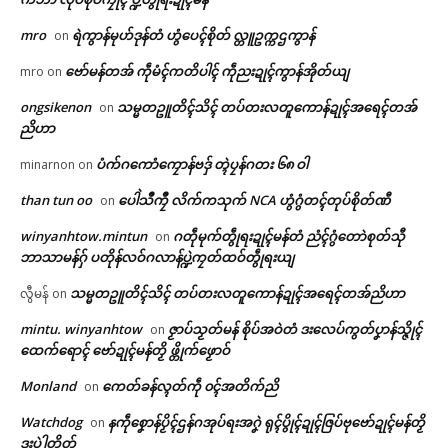
In "ဂလာန်ညးဒါန်လိက်"
In "ပရိုၚ်"
ညးဒါန်လိက်
mro
ရဲကွာန်မုဟ်ဒုန်တံ ဟွံပေၚ်စိုတ် လ္တူဥက္ကဌကွာန်
on
ဗော်မန်တအ် ကဵုမံၚ်ကတိပါၚ် ကဵုညးဍုၚ်ကွာန်အိုတ်ယျ
mro
on
ဗွဳဒဳယဵု
ongsikenon
သမ္မတဥူတိၚ်သိၚ် တပ်တးလတူကောန်ဍုၚ်အရေၚ်တအ်
on
ကေတ်အဆက်
ညိဟာ
သၞောဝ်ဥပဒေညးဍုၚ်ကွာန် ဒးယို
ပံက်ဂကောံကၠောန်ဗဒှ် တ္ၚဲပၠန်ဂတး ၆၈ ဝါ
minarnon
on
က်ဂၠေၚ်ဝန်ပၞာန်ကဵု ပြသၞာတမ်ရိုဟ်
than tun oo
ပေါဲသဳကၠဳ လိက်ကသုက် NCA ဟွံဂွံတၚ်တုပ်စိုတ်ဏီ
on
ပရေၚ်ဂကူ
© ဌာန်ပရိုၚ်ဗၠးၜးမန်
May 25, 2026
winyanhtow.mintun
ဂတဵုမုက်တွဵုရးဍုၚ်မန်တံ ညံၚ်ဂွံတောဲစုတ်သီု
on
In "လိက်ပရေၚ်"
ဘာသာမန်ဂှ် ပတိုန်လဝ်ဂလာန်ပ္ဍဲကၠတ်ထဝ်တွဵုရးယျ
သမ္မတဥူတိၚ်သိၚ် တပ်တးလတူကောန်ဍုၚ်အရေၚ်တအ်ညိဟာ
လွီမန်
on
mintu. winyanhtow
ဇၟာပ်သၟတ်မန် စိုပ်အဝဲတံ ဒးလေပ်ကွတ်ပၞာန်သ္ဇိုၚ်
on
ထေက်ရောၚ် ဗော်ဍုၚ်မန်တၟိ ဖ္တိုက်ဖၟောဝ်
Monland
ကေတ်ခန်လ္ၚတ်ကဵု ၀ၚ်အတိက်ညိ
on
Watchdog
နကဵုစၞောန်ပၟိၚ်ဌန်ဂအုပ်ရးအဂၞဲ ရုၚ်ပွိုၚ်ဍုၚ်ဇြပ်ဗုဗော်ဍုၚ်မန်တၟိ
on
ဒးပဲါတိတ်