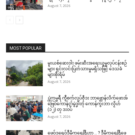
August 7, 2026
ပရိုၚ်
MOST POPULAR
မူးယစ်ဆေးဝါး ဖမ်းဆီးအရေးယူမှုလုပ်ငန်းစဉ်
များ ရှင်းလင်းပြတ်သားမှုမရှိသဖြင့် ဒေသခံ
များစိုးရိမ်
August 7, 2026
ပ္ဍဲကမ္မရဳ ကွဳစက်လုပ်ဇီုဒး ဘာဗ္တောန်လိက်ဖောအ်
ဗြေဝ်ကောန်ၚာ်မွဲဒၞါဲတုဲ ကောန်ကွးဘာ လၟိဟ်
(၁၂) တၠ ဒးဝပ်
August 7, 2026
ဖေဝ်ဒရေဝ်ဒဳမဵုကရေဇြဳဟာ … ? ဒဳမဵုကရေဇြဳဖေ