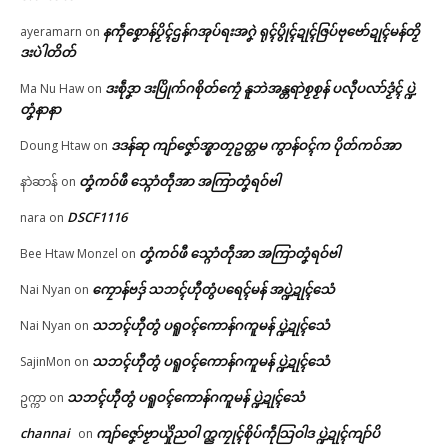
နကဵုစၞောန်ပၟိၚ်ဌန်ဂအုပ်ရးအဂၞဲ ရုၚ်ပွိုၚ်ဍုၚ်ဇြပ်ဗုဗော်ဍုၚ်မန်တၟိ
ayeramarn
on
ဒးပဲါတိတ်
ဒးစဵုဒၞာ ဒးပြိုက်ဂစိုတ်ကၠေံ နူဘဲအန္တရာဲစၟစၟန် ပလီုပလာ်ဒၟံၚ် ပ္ဍဲ
Ma Nu Haw
on
တၞံနာနာ
ဒဒန်ဆု ကျာ်ဇၞော်အ္စာတၠဥတ္တမ ကွာန်ဝၚ်က ပိုတ်ကဝ်အာ
Doung Htaw
on
တၞံကဝ်ဖီ သ္ဂောံတဵုအာ အကြာတၞံရဝ်ဗါ
နာဲဆာန်
on
DSCF1116
nara
on
တၞံကဝ်ဖီ သ္ဂောံတဵုအာ အကြာတၞံရဝ်ဗါ
Bee Htaw Monzel
on
ကၠောန်ဗဒှ် သဘၚ်ဟီုတွံပရေၚ်မန် အပ္ဍဲဍုၚ်သေံ
Nai Nyan
on
သဘၚ်ဟီုတွံ ပရူဝၚ်ကောန်ဂကူမန် ပ္ဍဲဍုၚ်သေံ
Nai Nyan
on
သဘၚ်ဟီုတွံ ပရူဝၚ်ကောန်ဂကူမန် ပ္ဍဲဍုၚ်သေံ
SajinMon
on
သဘၚ်ဟီုတွံ ပရူဝၚ်ကောန်ဂကူမန် ပ္ဍဲဍုၚ်သေံ
ဥက္ကာ
on
channai
ကျာ်ဇၞော်ဗၟာယှိုဲညဝါ က္ညကၠုၚ်စိုပ်ကဵုသြဝါဒ ပ္ဍဲဍုၚ်ကျာ်ပိ
on