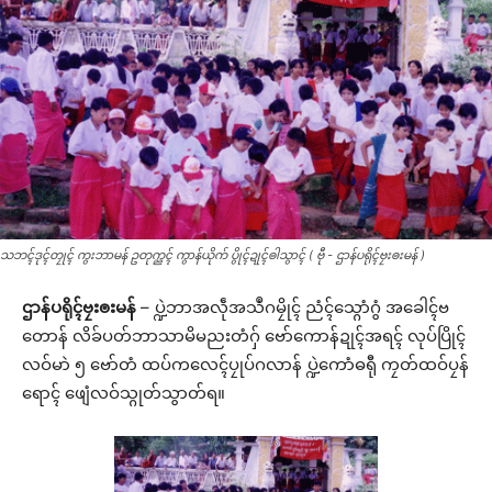
သဘၚ်ဒုၚ်တၠုၚ် ကွးဘာမန် ဥတုက္ညၚ် ကွာန်ယိုက် ပွိုၚ်ဍုၚ်ၜါသွာၚ် ( ဗီု - ဌာန်ပရိုၚ်ဗၠးၜးမန် )
ဌာန်ပရိုၚ်ဗၠးၜးမန်
– ပ္ဍဲဘာအလဵုအသဳဂမၠိုၚ် ညံၚ်သ္ဂောံဂွံ အခေါၚ်ဗ
တောန် လိခ်ပတ်ဘာသာမိမညးတံဂှ် ဗော်ကောန်ဍုၚ်အရၚ် လုပ်ပြိုၚ်
လဝ်မာဲ ၅ ဗော်တံ ထပ်ကလေၚ်ပၠုပ်ဂလာန် ပ္ဍဲကောံဓရီု ကၠတ်ထဝ်ပၠန်
ရောၚ် ဖျေံလဝ်သ္ဂုတ်သွာတ်ရ။