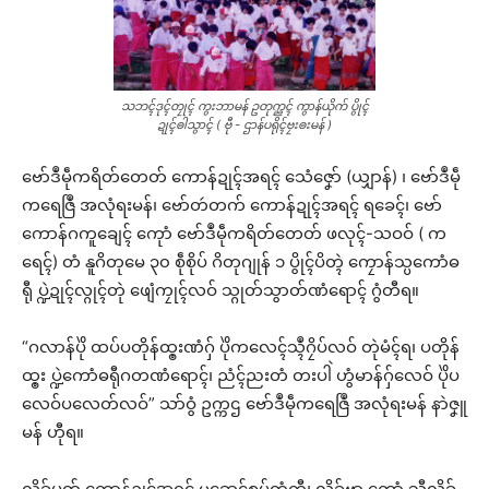
သဘၚ်ဒုၚ်တၠုၚ် ကွးဘာမန် ဥတုက္ညၚ် ကွာန်ယိုက် ပွိုၚ်
ဍုၚ်ၜါသွာၚ် ( ဗီု - ဌာန်ပရိုၚ်ဗၠးၜးမန် )
ဗော်ဒဳမဵုကရိတ်တေတ် ကောန်ဍုၚ်အရၚ် သေံဇၞော် (ယျှာန်) ၊ ဗော်ဒဳမဵု
ကရေဇြဳ အလုံရးမန်၊ ဗော်တဴတက် ကောန်ဍုၚ်အရၚ် ရခေၚ်၊ ဗော်
ကောန်ဂကူချေၚ် ကေုာံ ဗော်ဒဳမဵုကရိတ်တေတ် ဖလုၚ်-သဝဝ် ( က
ရေၚ်) တံ နူဂိတုမေ ၃၀ စဵုစိုပ် ဂိတုဂျုန် ၁ ပွိုၚ်ပိတ္ၚဲ ကၠောန်သ္ပကောံဓ
ရီု ပ္ဍဲဍုၚ်လ္ဂုၚ်တုဲ ဖျေံကၠုၚ်လဝ် သ္ဂုတ်သွာတ်ဏံရောၚ် ဂွံတီရ။
“ဂလာန်ပိုဲ ထပ်ပတိုန်ထ္ၜးဏံဂှ် ပိုဲကလေၚ်သ္ၚဳဂၠိပ်လဝ် တုဲမံၚ်ရ၊ ပတိုန်
ထ္ၜး ပ္ဍဲကောံဓရီုဂတဏံရောၚ်၊ ညံၚ်ညးတံ တးပါဲ ဟွံမာန်ဂှ်လေဝ် ပိုဲပ
လေဝ်ပလေတ်လဝ်” သာ်ဝွံ ဥက္ကဌ ဗော်ဒဳမဵုကရေဇြဳ အလုံရးမန် နာဲဇၞူ
မန် ဟီုရ။
လိခ်ပတ် ကောန်ဍုၚ်အရၚ် မဆေၚ်စပ်တံကီု၊ လိခ်ဗၟာ ကေုာံ သီုလိခ်