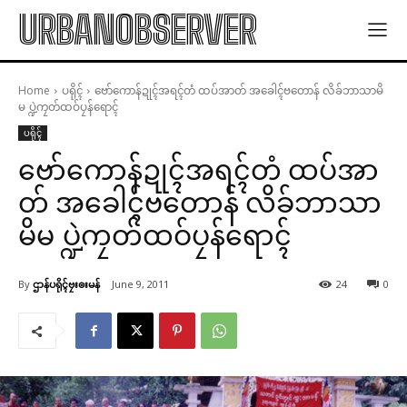
URBANOBSERVER
Home
ပရိုၚ်
ဗော်ကောန်ဍုၚ်အရၚ်တံ ထပ်အာတ် အခေါၚ်ဗတောန် လိခ်ဘာသာမိ
မ ပ္ဍဲကၠတ်ထဝ်ပၠန်ရောၚ်
ပရိုၚ်
ဗော်ကောန်ဍုၚ်အရၚ်တံ ထပ်အာ
တ် အခေါၚ်ဗတောန် လိခ်ဘာသာ
မိမ ပ္ဍဲကၠတ်ထဝ်ပၠန်ရောၚ်
By
ဌာန်ပရိုၚ်ဗၠးၜးမန်
June 9, 2011
24
0