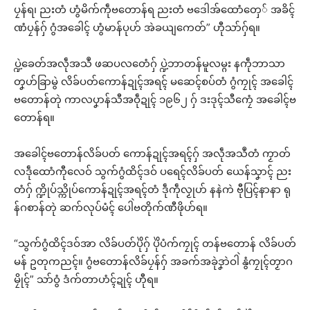
ပၠန်ရ၊ ညးတံ ဟွံမိက်ကဵုဗတောန်ရ ညးတံ ဗဒေါအ်ထောံတှေ် အခိၚ်
ဏံပၠန်ဂှ် ဂွံအခေါၚ် ဟွံမာန်ပုဟ် အဲခယျကေတ်” ဟီုသာ်ဂှ်ရ။
ပ္ဍဲခေတ်အလဵုအသဳ ဖဆပလတေံဂှ် ပ္ဍဲဘာတန်မူလမ္ဂး နကဵုဘာသာ
တၞဟ်ခြာမွဲ လိခ်ပတ်ကောန်ဍုၚ်အရၚ် မဆေၚ်စပ်တံ ဂွံကၠုၚ် အခေါၚ်
ဗတောန်တုဲ ကာလပၞာန်သီအဝဵုဍုၚ် ၁၉၆၂ ဂှ် ဒးဒုၚ်သီကၠေံ အခေါၚ်ဗ
တောန်ရ။
အခေါၚ်ဗတောန်လိခ်ပတ် ကောန်ဍုၚ်အရၚ်ဂှ် အလဵုအသဳတံ ကၟာတ်
လဒဵုထောံကီုလေဝ် သွက်ဂွံထိၚ်ဒဝ် ပရေၚ်လိခ်ပတ် ယေန်သၞာၚ် ညး
တံဂှ် က္ဍိုပ်သ္ကိုပ်ကောန်ဍုၚ်အရၚ်တံ ဒဵုကဵုလၟုဟ် နနဲကဲ ဗီုပြၚ်နာနာ ရု
န်ဂစာန်တုဲ ဆက်လုပ်မံၚ် ပေါဲဗတိုက်ဏီဖိုဟ်ရ။
“သွက်ဂွံထိၚ်ဒဝ်အာ လိခ်ပတ်ပိုဲဂှ် ပိုဲပံက်ကၠုၚ် တန်ဗတောန် လိခ်ပတ်
မန် ဥတုကညၚ်။ ဂွံဗတောန်လိခ်ပၠန်ဂှ် အခက်အခုဲဒၞာဲဝါဲ နွံကၠုၚ်တၟာဂ
မၠိုၚ်” သာ်ဝွံ ဒံက်တာဟံၚ်ဍုၚ် ဟီုရ။