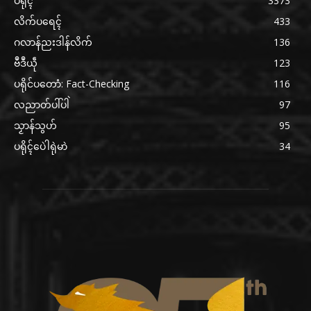
ပရိုၚ်
3373
လိက်ပရေၚ်
433
ဂလာန်ညးဒါန်လိက်
136
ဗဳဒဳယဵု
123
ပရိုင်ပတောံ: Fact-Checking
116
လညာတ်ပါ်ပါဲ
97
သၟာန်သွဟ်
95
ပရိုၚ်ပေဲါရုဲမာဲ
34