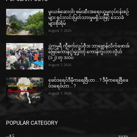
မူးယစ်ဆေးဝါး ဖမ်းဆီးအရေးယူမှုလုပ်ငန်းစဉ်
များ ရှင်းလင်းပြတ်သားမှုမရှိသဖြင့် ဒေသခံ
များစိုးရိမ်
August 7, 2026
ပ္ဍဲကမ္မရဳ ကွဳစက်လုပ်ဇီုဒး ဘာဗ္တောန်လိက်ဖောအ်
ဗြေဝ်ကောန်ၚာ်မွဲဒၞါဲတုဲ ကောန်ကွးဘာ လၟိဟ်
(၁၂) တၠ ဒးဝပ်
August 7, 2026
ဖေဝ်ဒရေဝ်ဒဳမဵုကရေဇြဳဟာ … ? ဒဳမဵုကရေဇြဳဖေ
ဝ်ဒရေဝ်ဟာ … ?
August 7, 2026
POPULAR CATEGORY