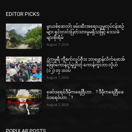
EDITOR PICKS
မူးယစ်ဆေးဝါး ဖမ်းဆီးအရေးယူမှုလုပ်ငန်းစဉ်
များ ရှင်းလင်းပြတ်သားမှုမရှိသဖြင့် ဒေသခံ
များစိုးရိမ်
August 7, 2026
ပ္ဍဲကမ္မရဳ ကွဳစက်လုပ်ဇီုဒး ဘာဗ္တောန်လိက်ဖောအ်
ဗြေဝ်ကောန်ၚာ်မွဲဒၞါဲတုဲ ကောန်ကွးဘာ လၟိဟ်
(၁၂) တၠ ဒးဝပ်
August 7, 2026
ဖေဝ်ဒရေဝ်ဒဳမဵုကရေဇြဳဟာ … ? ဒဳမဵုကရေဇြဳဖေ
ဝ်ဒရေဝ်ဟာ … ?
August 7, 2026
POPULAR POSTS