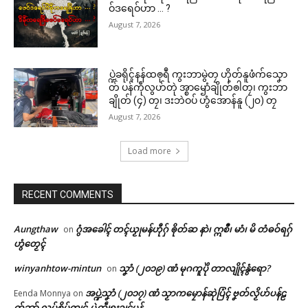
ဝ်ဒရေဝ်ဟာ … ?
August 7, 2026
ပ္ဍဲခရိုၚ်နန်ထၜုရဳ ကွးဘာမွဲတၠ ဟိုတ်နူဖံက်သၞော
တ် ပန်ကဵုလွဟ်တုဲ အ္စာၝောံချိုတ်ၜါတၠ၊ ကွးဘာ
ချိုတ် (၄) တၠ၊ ဒးဘဲဝပ် ဟွံအောန်နူ (၂၀) တၠ
August 7, 2026
Load more
Related
ဌာန်ပရိုၚ်ဗၠးၜးမန်
RECENT COMMENTS
ရုဲစှ်
Aungthaw
ဂွံအခေါၚ် တၚ်ယၟုမန်ဟီုဂှ် ၜိုတ်ဆ နာဲ၊ ဣစဳ၊ မာံ၊ မိ တံဓဝ်ရဂှ်
on
ဟွံတၟေၚ်
ပရိုၚ်လက္ကရဴအိုတ်
ပေါဲရုဲမာဲတုဲ အကာဲအရာပရေၚ်
ကောန်သ္ဂံၚ်ဗော်ဍုၚ်မန်တၟိ နူဗဒိုပ်
winyanhtow-mintun
သၞာံ (၂၀၁၉) ဏံ မုဂကူပိုဲ တာလျိုၚ်နွံရော?
on
ဍုၚ်ကွာန် ပ္ဍဲတွဵုရးဍုၚ်မန် -ပရေၚ်
ဍုၚ်တြေံဂှ် ဒပ်ကမ္မယှေန်ပၞာန်တံ
🏛 လညာတ်ပါ်ပဲါ
အပ္ဍဲသၞာံ (၂၀၁၇) ဏံ သၟာကမၠောန်ဆုဲပြံၚ် ဗၞတ်လၟိဟ်ပန်ဠ
Eenda Monnya
on
အုပ်ဓုပ်ပၞာန်ဗီုပြၚ်တၟိ
ရပ်ကော်ဏာလဝ်နွံ
က်ဘာ် လုပ်စိုပ်ကၠုၚ် ပ္ဍဲတွဵုရးဍုၚ်မန်
February 24, 2026
June 25, 2026