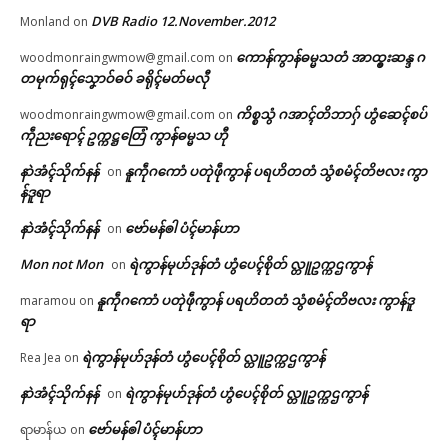
DVB Radio 12.November.2012
Monland
on
ကောန်ကွာန်ဓမ္မသတံ အာထ္ၜးဆန္ဒ ဂ
woodmonraingwmow@gmail.com
on
တမုက်ရုၚ်သၞောဝ်ဓဝ် ခရိုၚ်မတ်မလီု
ကိစ္စသွံ ဂအာၚ်တိဘာဂှ် ဟွံဆေၚ်စပ်
woodmonraingwmow@gmail.com
on
ကဵုညးရောၚ် ဥက္ကဋ္ဌတြေံ ကွာန်ဓမ္မသ ဟီု
နာဲအံၚ်သိုက်နန်
နူကဵုဂကောံ ပတုဲဖဵုကွာန် ပရဟိတတံ သွံစမံၚ်တိဗလး ကွာ
on
န်ဒူရာ
နာဲအံၚ်သိုက်နန်
ဗော်မန်ၜါ ပံၚ်မာန်ဟာ
on
Mon not Mon
ရဲကွာန်မုဟ်ဒုန်တံ ဟွံပေၚ်စိုတ် လ္တူဥက္ကဌကွာန်
on
နူကဵုဂကောံ ပတုဲဖဵုကွာန် ပရဟိတတံ သွံစမံၚ်တိဗလး ကွာန်ဒူ
maramou
on
ရာ
ရဲကွာန်မုဟ်ဒုန်တံ ဟွံပေၚ်စိုတ် လ္တူဥက္ကဌကွာန်
Rea Jea
on
နာဲအံၚ်သိုက်နန်
ရဲကွာန်မုဟ်ဒုန်တံ ဟွံပေၚ်စိုတ် လ္တူဥက္ကဌကွာန်
on
ဗော်မန်ၜါ ပံၚ်မာန်ဟာ
ရာမာန်ယ
on