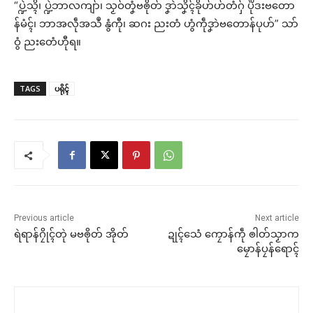
“ပ္ဍဲသ္ၚိ၊ ပ္ဍဲဘာလကျာ်၊ သၟဝ်တၞံဗၜိုတ် ဒၞာဲသၞိၚ်ခိုဟ်ဟ်တံဂှ် ပိုဲဒးဗတော
န်မံၚ်၊ ဘာအလဵုအသဳ နွံကီု၊ ဆဂး ညးတံ ဟွံကဵုဒၞာဲဗတောန်ပုဟ်” သာ်
ဝွံ ညးတေံဟီုရ။
TAGS
ပရိုၚ်
Previous article
Next article
ရဲရာန်ဂၠိုၚ်တုဲ မဗၜိုတ် အိုတ်
ဍုၚ်သေံ ကၠောန်ကဵု ၜါတ်သၟာက
မၠောန်ပၠန်ရောၚ်