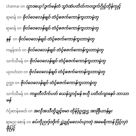
သၟာဒယှေ်ဒွက်မန်တံ သၞာံဏံပတိတ်ကဝးဒွက်ဂၠိုၚ်တိုန်ကၠုၚ်
channai
on
ဗိုလ်ဝေလေန်ဖျဝ် တံၚ်ဓဇက်ကောန်ကွးဘာမွဲတၠ
ရာမာန်
on
ဗိုလ်ဝေလေန်ဖျဝ် တံၚ်ဓဇက်ကောန်ကွးဘာမွဲတၠ
ရာမာန်
on
နန်
ဗိုလ်ဝေလေန်ဖျဝ် တံၚ်ဓဇက်ကောန်ကွးဘာမွဲတၠ
on
ဗိုလ်ဝေလေန်ဖျဝ် တံၚ်ဓဇက်ကောန်ကွးဘာမွဲတၠ
ကနန်ထဝ်
on
ဗိုလ်ဝေလေန်ဖျဝ် တံၚ်ဓဇက်ကောန်ကွးဘာမွဲတၠ
သက်သီမန်
on
ဗိုလ်ဝေလေန်ဖျဝ် တံၚ်ဓဇက်ကောန်ကွးဘာမွဲတၠ
ယုဝဟံသာ
on
ဗိုလ်ဝေလေန်ဖျဝ် တံၚ်ဓဇက်ကောန်ကွးဘာမွဲတၠ
ဥက္ကာ
on
ကမ္မတဳလိက်ပတ် ယေန်သၞာၚ်မန် ဗဟဵု ပတိတ်ဂျာနေဝ် ဘာသာ
သက်သီမန်
on
မန်
အလဵုအသဳတၟိဍုၚ်ဗမာ တိုန်ဒှ်ဥက္ကဌ အာဇြဳယာန်မ္ဂး
ဂံၚ်ဆာန်ခေတ်
on
စပ်ကဵုညးဒှ်ဒဒိုက် ပ္ဋဲဍုၚ်မလေဝ်ယှာတုဲ အမေရိကာန် ပြံၚ်လှာဲ
ရာမည စောန်
on
ဗီုပြၚ်