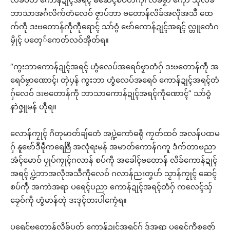
ဘာသာအၚ်္ဂလိက်တံလေဝ် ဇၟာပ်ဘာ ဗတောန်လိခ်အလဵုအသဳ ထေ
က်ကဵု ဒးဗတောန်ကဵုကီုရောၚ် သာ်ဝွံ ဗော်ကောန်ဍုၚ်အရၚ် လ္တူတေံဂ
မၠိုၚ် ပတှေ်ကေတ်လဝ်အိုတ်ရ။
“ကွးဘာကောန်ဍုၚ်အရၚ် ဟွံလေပ်အရေဝ်ဗၟာတံဂှ် ဒးဗတောန်ကဵု အ
ရေဝ်ဗၟာဏောၚ်၊ တုဲပၠန် ကွးဘာ ဟွံလေပ်အရေဝ် ကောန်ဍုၚ်အရၚ်တံ
ဂှ်လေဝ် ဒးဗတောန်ကဵု ဘာသာကောန်ဍုၚ်အရၚ်ကီုဏောၚ်” သာ်ဝွံ
နာဲဇၞူမန် ဟီုရ။
လောန်ကၠုၚ် ဂိတုမာတ်ချ်တေံ အပ္ဍဲကောံဓရီု ကၠတ်ထဝ် အလန်ပထမ
ဂှ် နူဗော်ဒဳမဵုကရေဇြဳ အလုံရးမန် အမာတ်ကောန်ဂကူ ဒံက်တာဗညာ
အံၚ်မောဝ် ပၠုပ်ကၠုၚ်ဂလာန် စပ်ကဵု အခေါၚ်ဗတောန် လိခ်ကောန်ဍုၚ်
အရၚ် ပ္ဍဲဘာအလဵုအသဳကီုလေဝ် ဂလာန်ညးတၞဟ် သၟာန်ကၠုၚ် ဆေၚ်
စပ်ကဵု အကာဲအရာ ပရေၚ်ပညာ ကောန်ဍုၚ်အရၚ်တံဂှ် ကလေၚ်သှ်
ခၠေဝ်ကဵု ဟွံမာန်တုဲ ဒးဒုၚ်တးပါဲကၠေံရ။
ပရေၚ်ဗတောန်လိခ်ပတ် ကောန်ဍုၚ်အရၚ်ဂှ် ဒှ်အရာ ပရေၚ်ကိစ္စဇၞော်