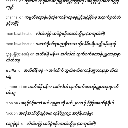
သၟတ်တံ သုၚ်စောဲမဂဥုဲၜူမာဲဂၠိုၚ်ကၠုၚ်တုဲ ပရေၚ်ဒှ်သၞဝဲလေဝ်ဂၠိုၚ်
channai
on
ကၠုၚ်
ကမ္မတဳကၠောန်ဗဒှ်တ္ၚဲကောန်ဂကူမန်ပွိုၚ်ဍုၚ်ဇြပ်ဗု ဒးထ္ပက်စၟတ်တဲ
channai
on
ဒုၚ်လျိုၚ်
လိက်မန်ဂှ် ယဝ်ခၞံဗဒှ်ကေတ်တၟိမ္ဂး (သကုတ်ၜါ)
mon kawt hnat
on
ဂကောံဂိုဏ်ရာမညနိကာယ သှ်လိခ်ပရိယတ္တိမန်ရောၚ်
mon kawt hnat
on
အဘိဓါန် မန် => အၚ်္ဂလိက် သွက်စက်ကောန်ပျူတာနာနာ
ဌာန်ပရိုၚ်ဗၠးၜးမန်
on
တိတ်ယျ
itvilla
အဘိဓါန် မန် => အၚ်္ဂလိက် သွက်စက်ကောန်ပျူတာနာနာ တိတ်
on
ယျ
အဘိဓါန် မန် => အၚ်္ဂလိက် သွက်စက်ကောန်ပျူတာနာနာ တိ
jamonrott
on
တ်ယျ
ပရေၚ်ပံၚ်တောဲ ဗော် ၁၉၉၀ ကဵု ဗော် ၂၀၁၀ ဂှ် ဒှ်ဒၟံၚ်အခက်ခုဲဖိုဟ်
Mon
on
အလဵုအသဳတၟိဍုၚ်ဗမာ တိုန်ဒှ်ဥက္ကဌ အာဇြဳယာန်မ္ဂး
Nick
on
လဂ္ဂန်ရာံ
လိက်မန်ဂှ် ယဝ်ခၞံဗဒှ်ကေတ်တၟိမ္ဂး (သကုတ်ၜါ)
on