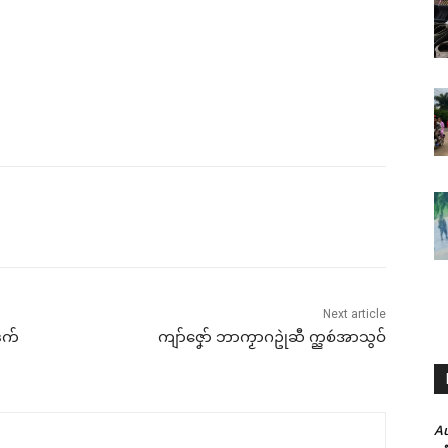
Next article
ဒက်
ကျာ်ဇၞော် ဘာကၟာဂဥုဲဆီ က္ညစဴအာသွဝ်
A