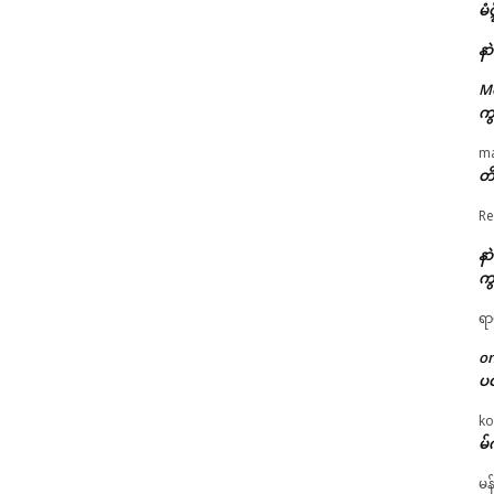
မံ
နာ
M
ကွ
m
တိ
Re
နာ
ကွ
ရာ
o
ပ
ko
မ်
မန