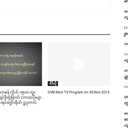
မာ
w
လျ
Ee
ဗၞ
m
m
ယ
o
ဍ
ဗဳဒဳယဵု
mi
ာမန် လၟိဟ် ၁၅၀၀ တၞး
DVB Mon TV Program on 30 Nov 2015
th
ဍဲကျာ်ဒဵုတၟံဗြာတ် (ဘာထပိုဲဍော
တု
်အုပ်ဇၞော်အိုတ် ပ္ဍဲဂၠးကဝ်
w
တေ
ယ