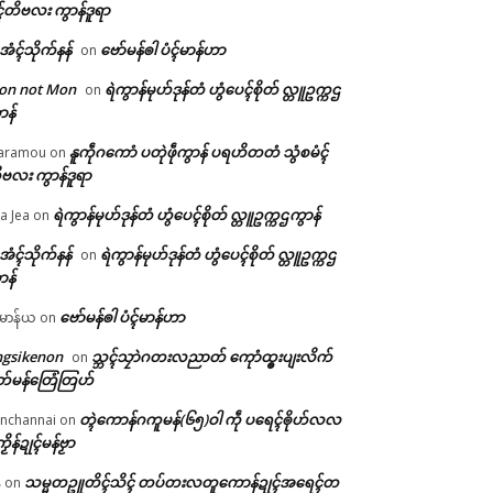
ၚ်တိဗလး ကွာန်ဒူရာ
ဲအံၚ်သိုက်နန်
ဗော်မန်ၜါ ပံၚ်မာန်ဟာ
on
on not Mon
ရဲကွာန်မုဟ်ဒုန်တံ ဟွံပေၚ်စိုတ် လ္တူဥက္ကဌ
on
ာန်
နူကဵုဂကောံ ပတုဲဖဵုကွာန် ပရဟိတတံ သွံစမံၚ်
aramou
on
ဗလး ကွာန်ဒူရာ
ရဲကွာန်မုဟ်ဒုန်တံ ဟွံပေၚ်စိုတ် လ္တူဥက္ကဌကွာန်
a Jea
on
ဲအံၚ်သိုက်နန်
ရဲကွာန်မုဟ်ဒုန်တံ ဟွံပေၚ်စိုတ် လ္တူဥက္ကဌ
on
ာန်
ဗော်မန်ၜါ ပံၚ်မာန်ဟာ
မာန်ယ
on
ngsikenon
သ္ဘၚ်သၠာဲဂတးလညာတ် ကေုာံထ္ၜးပျးလိက်
on
တ်မန်တြေံတြဟ်
တ္ၚဲကောန်ဂကူမန်(၆၅)ဝါ ကဵု ပရေၚ်ၜိုဟ်လလ
nchannai
on
ကၟိန်ဍုၚ်မန်ဗၟာ
သမ္မတဥူတိၚ်သိၚ် တပ်တးလတူကောန်ဍုၚ်အရေၚ်တ
်
on