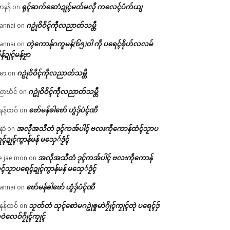
ရုၚ်ဆက်ဆောံဍုၚ်မတ်မလီု ကလေၚ်ပံက်ယျ
ဟနန်
on
ဂဥုဲဝိဝိၚ်ကဵုလညာတ်သမ္တီ
annai
on
တ္ၚဲကောန်ဂကူမန်(၆၅)ဝါ ကဵု ပရေၚ်ၜိုဟ်လလမ်
annai
on
ိန်ဍုၚ်မန်ဗၟာ
ဂဥုဲဝိဝိၚ်ကဵုလညာတ်သမ္တီ
မာ
on
ဂဥုဲဝိဝိၚ်ကဵုလညာတ်သမ္တီ
ာဃံင်
on
ဗော်မန်ၜါဗော် ဟွံဒှ်ပံၚ်ဏီ
န်ထဝ်
on
အလဵုအသဳတံ ဒုၚ်ကအ်ပါၚ် ဗလးကဵုကောန်ထံၚ်သၟာပ
နာဲ
on
ၚ်ဍုၚ်ကွာန်မန် မသှေ်ဒၟံၚ်
အလဵုအသဳတံ ဒုၚ်ကအ်ပါၚ် ဗလးကဵုကောန်
e jae mon
on
ၚ်သၟာပရေၚ်ဍုၚ်ကွာန်မန် မသှေ်ဒၟံၚ်
ဗော်မန်ၜါဗော် ဟွံဒှ်ပံၚ်ဏီ
annai
on
သၟတ်တံ သုၚ်စောဲမဂဥုဲၜူမာဲဂၠိုၚ်ကၠုၚ်တုဲ ပရေၚ်ဒှ်
န်ထဝ်
on
ဝဲလေဝ်ဂၠိုၚ်ကၠုၚ်