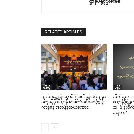
ဌာန်ပရိုၚ်ဗၠးၜးမန်
RELATED ARTICLES
ဗဳဒဳယဵု
ပရိုၚ်
သွက်ဂွံသ္ပဒ္တန်သၞောဝ်ဇိုၚ်ဒက်ပ္တန်ဗော်သ္ပစၞး
လိက်တၟံဘာသ
ဂကူမန်ဂှ် ကၠောန်အာကောံဓရီုပရေၚ်ဍုၚ်
ကၠောန်ဒၟံၚ်ပ္
ကွာန်မန် အလန်ဒုတိယဏောၚ်
တ်) ဂှ် ဒှ်လိက
မာန်ဟာ?