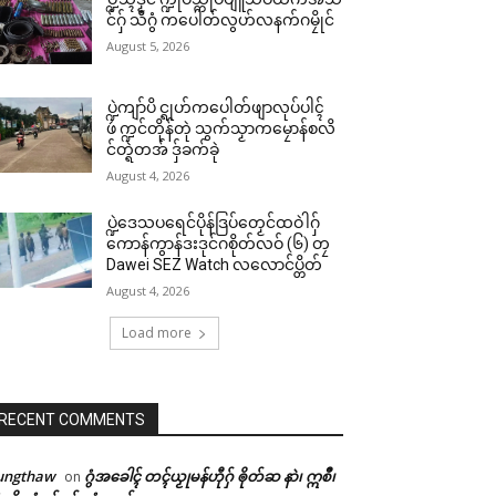
င်ဂှ် သီဂွံ ကပေါတ်လွဟ်လနက်ဂမၠိုင်
August 5, 2026
ပ္ဍဲကျာ်ပိ င္ရုဟ်ကပေါတ်ဖျာလုပ်ပါၚ်
ဖဴ က္ဍင်တိုန်တုဲ သွက်သၟာကမၠောန်စလိ
င်တ္ရဲတအ် ဒှ်ခက်ခုဲ
August 4, 2026
ပ္ဍဲဒေသပရေင်ပိုန်ဒြပ်တၟေင်ထဝဲါဂှ်
ကောန်ကွာန်ဒးဒုင်ဂစိုတ်လဝ် (၆) တၠ
Dawei SEZ Watch လလောင်ပ္တိတ်
August 4, 2026
Load more
RECENT COMMENTS
ungthaw
ဂွံအခေါၚ် တၚ်ယၟုမန်ဟီုဂှ် ၜိုတ်ဆ နာဲ၊ ဣစဳ၊
on