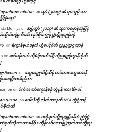
ံ၊ မိ တံဓဝ်ရဂှ် ဟွံတၟေၚ်
inyanhtow-mintun
သၞာံ (၂၀၁၉) ဏံ မုဂကူပိုဲ တာ
on
ိုၚ်နွံရော?
အပ္ဍဲသၞာံ (၂၀၁၇) ဏံ သၟာကမၠောန်ဆုဲပြံၚ်
nda Monnya
on
တ်လၟိဟ်ပန်ဠက်ဘာ် လုပ်စိုပ်ကၠုၚ် ပ္ဍဲတွဵုရးဍုၚ်မန်
ro
ရဲကွာန်မုဟ်ဒုန်တံ ဟွံပေၚ်စိုတ် လ္တူဥက္ကဌကွာန်
on
ဗော်မန်တအ် ကဵုမံၚ်ကတိပါၚ် ကဵုညးဍုၚ်ကွာန်အိုတ်
ro
on
ျ
ngsikenon
သမ္မတဥူတိၚ်သိၚ် တပ်တးလတူကောန်
on
ုၚ်အရေၚ်တအ်ညိဟာ
ပံက်ဂကောံကၠောန်ဗဒှ် တ္ၚဲပၠန်ဂတး ၆၈ ဝါ
narnon
on
an tun oo
ပေါဲသဳကၠဳ လိက်ကသုက် NCA ဟွံဂွံတၚ်
on
ပ်စိုတ်ဏီ
inyanhtow.mintun
ဂတဵုမုက်တွဵုရးဍုၚ်မန်တံ ညံၚ်ဂွံ
on
ာဲစုတ်သီုဘာသာမန်ဂှ် ပတိုန်လဝ်ဂလာန်ပ္ဍဲကၠတ်ထဝ်တွဵုရး
ျ