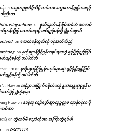
သမ္မတဥူတိၚ်သိၚ် တပ်တးလတူကောန်ဍုၚ်အရေၚ်
ီမန်
on
အ်ညိဟာ
intu. winyanhtow
ဇၟာပ်သၟတ်မန် စိုပ်အဝဲတံ ဒးလေပ်
on
တ်ပၞာန်သ္ဇိုၚ် ထေက်ရောၚ် ဗော်ဍုၚ်မန်တၟိ ဖ္တိုက်ဖၟောဝ်
onland
ကေတ်ခန်လ္ၚတ်ကဵု ၀ၚ်အတိက်ညိ
on
atchdog
နကဵုစၞောန်ပၟိၚ်ဌန်ဂအုပ်ရးအဂၞဲ ရုၚ်ပွိုၚ်ဍုၚ်ဇြပ်
on
ဗော်ဍုၚ်မန်တၟိ ဒးပဲါတိတ်
နကဵုစၞောန်ပၟိၚ်ဌန်ဂအုပ်ရးအဂၞဲ ရုၚ်ပွိုၚ်ဍုၚ်ဇြပ်
eramarn
on
ဗော်ဍုၚ်မန်တၟိ ဒးပဲါတိတ်
ဒးစဵုဒၞာ ဒးပြိုက်ဂစိုတ်ကၠေံ နူဘဲအန္တရာဲစၟစၟန် ပ
a Nu Haw
on
ုပလာ်ဒၟံၚ် ပ္ဍဲတၞံနာနာ
ဒဒန်ဆု ကျာ်ဇၞော်အ္စာတၠဥတ္တမ ကွာန်ဝၚ်က ပို
ung Htaw
on
်ကဝ်အာ
တၞံကဝ်ဖီ သ္ဂောံတဵုအာ အကြာတၞံရဝ်ဗါ
ဲဆာန်
on
DSCF1116
ra
on