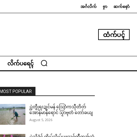
အၚ်္ဂလိက်
ဗၟာ
ဆက်စၠောံ
ထံက်ပၚ်
လိက်ပရေၚ်
MOST POPULAR
ပ္ဍဲတွဵုရးဍုင်မန် သြောံကသီုတိတ်
အောန်မာန်ရောင် သၟာဗ္ၚတံ တော်ခယျ
August 5, 2026
ပ္ဍဲသ္ၚိဒၟံင် က္ဍိုပ်သ္ကိုပ်ပျူသဝ်ထဳကအ်သံ