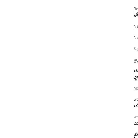
Be
ဗါ
© ဌာန်ပရိုၚ်ဗၠးၜးမန်
Na
ဲလ္ၚောဝ်ကျာ်ဣသိယဵု
သွက်ဂွံက္လေင်ကဵုဍုင်ကျာ်ပိ
ကွဳစက်တိုန်ဒဵု လ္ၚောဝ်က
Na
ၚ်ဂၠိုၚ်ကၠုၚ်
ဂှ် ဒပ်ပၞာန်ဗၟာ အာတ်မိက်ဒၟံ
ဣသိယဵု သၠုင်ပ္တိုန်ၚုဟ်
 6, 2026
င်ဂကောံရပ်လွဟ်ကရေင်
လေဝ် ညးတိုန်လ္ၚောဝ်က
Sa
ပရိုၚ်"
တံ ဂွံၜါဝါ
ဂၠိုင်မံင်ဖိုဟ်
June 19, 2026
March 28, 2026
ဥက
In "ပရိုၚ်"
In "ပရိုၚ်"
c
ဍု
M
w
တံ
w
ဘာ
နာ