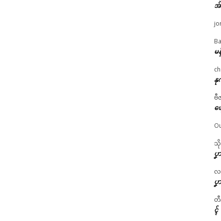
အ
jo
Ba
မန
ch
နု
ဗီ
ဖျ
Ou
သိ
ပၞာ
လဂ္
ပၞာ
တီ
ၚ်