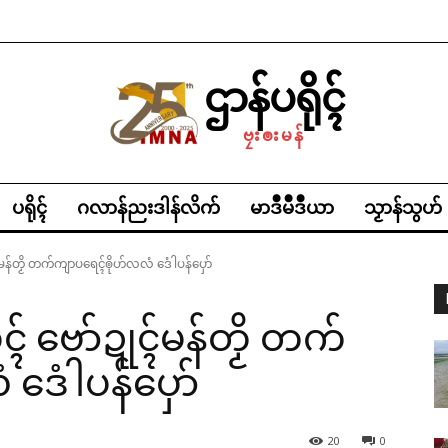
ဌာန်ပရိုၚ်
ဗၠးၜးမန်
ပရိုၚ်
ဂလာန်ညးဒါန်လိက်
မာဒဳမဳဒဳယာ
သၟာန်သွဟ်
မန်တၟိ တက်ကျာပရေၚ်ၜိုဟ်လလံ ဒေံါပန်ပှော်
် ဗော်ဍုၚ်မန်တၟိ တက်
ဒေံါပန်ပှော်
20
0