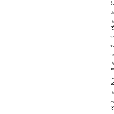
ဒိ
ch
ch
ကၟ
ရာ
ဗည
ကန
တီ
ရေ
ta
ထံ
ch
ကန
သၞ