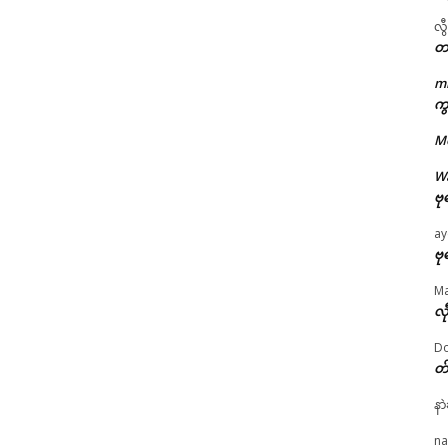
လွ
တ
m
ကွ
ဌာန်ပရိုၚ်ဗၠးၜးမန်
M
ရုဲစှ်
W
ဗု
ပရိုၚ်လက္ကရဴအိုတ်
ay
ဗု
🏛 လညာတ်ပါ်ပဲါ
M
လီ
ညးဒါန်လိက်
Do
တ
ဗွဳဒဳယဵု
နာ
ကေတ်အဆက်
ated
na