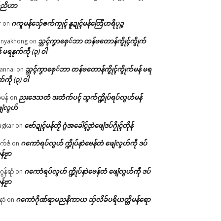
်ညိဟာ
ဂကူမန်​သှ်ေၜက်ကၠုၚ် နူဍုၚ်မန်တြေံဟရိပုဉ္ဇ
r
on
သ္ဘၚ်ကၞာစှေ်ဘာ တန်ဗတောန်ကွိုၚ်ကွိုက်
nyakhong
on
် မရနုက်ကဵု (၃) ဝါ
သ္ဘၚ်ကၞာစှေ်ဘာ တန်ဗတောန်ကွိုၚ်ကွိုက်မန် မရ
annai
on
က်ကဵု (၃) ဝါ
ညးဒေသတံ ဒးထံက်ပၚ် သွက်က္ဍိုပ်ရပ်လွဟ်မန်
ဇမန်
on
ေံလွဟ်
ဗော်ဍုၚ်မန်တၟိ ဂွံအခေါၚ်ဒၞာဲဖျေံဒပ်ဂၠိုၚ်တိုန်
gkar
on
ဂကောံရပ်လွဟ် က္ဍိုပ်နာဲဗေန်တံ ဖျေံလွဟ်ကဵု ဒပ်
ုက်ဇံ
on
န်ဗၟာ
ဂကောံရပ်လွဟ် က္ဍိုပ်နာဲဗေန်တံ ဖျေံလွဟ်ကဵု ဒပ်
ဂန်ရာံ
on
န်ဗၟာ
ဂကောံဂိုဏ်ရာမညနိကာယ သှ်လိခ်ပရိယတ္တိမန်ရော
နာဲ
on