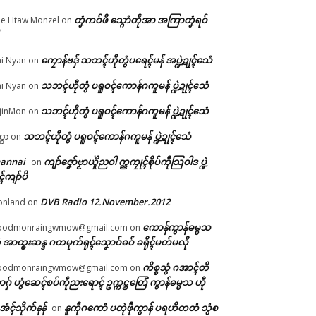
တၞံကဝ်ဖီ သ္ဂောံတဵုအာ အကြာတၞံရဝ်
e Htaw Monzel
on
ကၠောန်ဗဒှ် သဘၚ်ဟီုတွံပရေၚ်မန် အပ္ဍဲဍုၚ်သေံ
i Nyan
on
ျာ်
သဘၚ်ဟီုတွံ ပရူဝၚ်ကောန်ဂကူမန် ပ္ဍဲဍုၚ်သေံ
i Nyan
on
ကီု
ျာ်
သဘၚ်ဟီုတွံ ပရူဝၚ်ကောန်ဂကူမန် ပ္ဍဲဍုၚ်သေံ
jinMon
on
သဘၚ်ဟီုတွံ ပရူဝၚ်ကောန်ဂကူမန် ပ္ဍဲဍုၚ်သေံ
္ကာ
on
hannai
ကျာ်ဇၞော်ဗၟာယှိုဲညဝါ က္ညကၠုၚ်စိုပ်ကဵုသြဝါဒ ပ္ဍဲ
on
ၚ်ကျာ်ပိ
DVB Radio 12.November.2012
onland
on
ကောန်ကွာန်ဓမ္မသ
oodmonraingwmow@gmail.com
on
 အာထ္ၜးဆန္ဒ ဂတမုက်ရုၚ်သၞောဝ်ဓဝ် ခရိုၚ်မတ်မလီု
ကိစ္စသွံ ဂအာၚ်တိ
oodmonraingwmow@gmail.com
on
ဂှ် ဟွံဆေၚ်စပ်ကဵုညးရောၚ် ဥက္ကဋ္ဌတြေံ ကွာန်ဓမ္မသ ဟီု
ဲအံၚ်သိုက်နန်
နူကဵုဂကောံ ပတုဲဖဵုကွာန် ပရဟိတတံ သွံစ
on