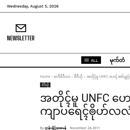
Wednesday, August 5, 2026
NEWSLETTER
မုက်တံ
ALL
Home
မာဒဳမဳဒဳယာ
ဗဳဒဳယဵု
အတိုၚ်မူ UNFC ဟေၚ် ဗော်ဍုၚ်
ဗဳဒဳယဵု
အတိုၚ်မူ UNFC ဟေၚ
ကျာပရေၚ်ၜိုဟ်လလံ 
By
ဌာန်ပရိုၚ်ဗၠးၜးမန်
November 24, 2011