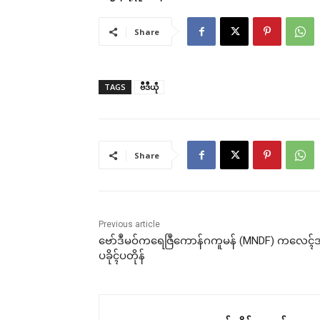
Share
TAGS
ဗဳဒဳယဵု
Share
Previous article
ဗော်ဒဳမဝ်ကရေဇြဳကောန်ဂကူမန် (MNDF) ကလေၚ်
ပခိုၚ်ပတိုန်