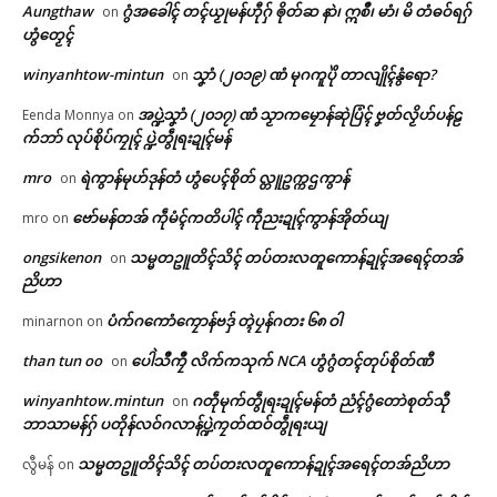
Aungthaw
ဂွံအခေါၚ် တၚ်ယၟုမန်ဟီုဂှ် ၜိုတ်ဆ နာဲ၊ ဣစဳ၊ မာံ၊ မိ တံဓဝ်ရဂှ်
on
ဟွံတၟေၚ်
winyanhtow-mintun
သၞာံ (၂၀၁၉) ဏံ မုဂကူပိုဲ တာလျိုၚ်နွံရော?
on
အပ္ဍဲသၞာံ (၂၀၁၇) ဏံ သၟာကမၠောန်ဆုဲပြံၚ် ဗၞတ်လၟိဟ်ပန်ဠ
Eenda Monnya
on
က်ဘာ် လုပ်စိုပ်ကၠုၚ် ပ္ဍဲတွဵုရးဍုၚ်မန်
mro
ရဲကွာန်မုဟ်ဒုန်တံ ဟွံပေၚ်စိုတ် လ္တူဥက္ကဌကွာန်
on
ဗော်မန်တအ် ကဵုမံၚ်ကတိပါၚ် ကဵုညးဍုၚ်ကွာန်အိုတ်ယျ
mro
on
ongsikenon
သမ္မတဥူတိၚ်သိၚ် တပ်တးလတူကောန်ဍုၚ်အရေၚ်တအ်
on
ညိဟာ
ပံက်ဂကောံကၠောန်ဗဒှ် တ္ၚဲပၠန်ဂတး ၆၈ ဝါ
minarnon
on
than tun oo
ပေါဲသဳကၠဳ လိက်ကသုက် NCA ဟွံဂွံတၚ်တုပ်စိုတ်ဏီ
on
winyanhtow.mintun
ဂတဵုမုက်တွဵုရးဍုၚ်မန်တံ ညံၚ်ဂွံတောဲစုတ်သီု
on
ဘာသာမန်ဂှ် ပတိုန်လဝ်ဂလာန်ပ္ဍဲကၠတ်ထဝ်တွဵုရးယျ
သမ္မတဥူတိၚ်သိၚ် တပ်တးလတူကောန်ဍုၚ်အရေၚ်တအ်ညိဟာ
လွီမန်
on