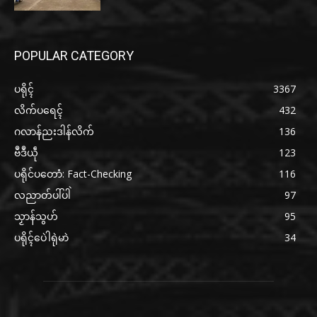
POPULAR CATEGORY
ပရိုၚ်
3367
လိက်ပရေၚ်
432
ဂလာန်ညးဒါန်လိက်
136
ဗဳဒဳယဵု
123
ပရိုင်ပတောံ: Fact-Checking
116
လညာတ်ပါ်ပါဲ
97
သၟာန်သွဟ်
95
ပရိုၚ်ပေဲါရုဲမာဲ
34