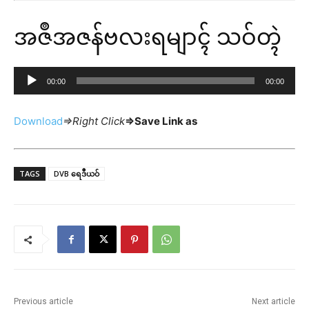
P
အဇဳအဇန်ဗလးရမျာၚ် သဝ်တ္ၚဲ
l
a
y
A
00:00
00:00
e
u
r
d
Download
=>Right Click
=>Save Link as
i
o
P
TAGS
DVB ရေဒဳယဝ်
l
a
y
e
r
Previous article
Next article