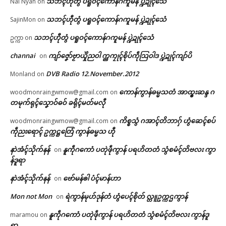
တၠအဝဵုပၞာန် မဂြောပ်လဝ်ကယျိုၚ်
ဂၠံၚ်တရဴဂကူမန်ဂှ် စိုပ်မံၚ်ဂၠံၚ်လဵုရ
သဘၚ်ဟီုတွံ ပရူဝၚ်ကောန်ဂကူမန် ပ္ဍဲဍုၚ်သေံ
Nai Nyan
on
ဒဳမဵုကရေဇြဳ
ရော …
🏛 လညာတ်ပါ်ပဲါ
သဘၚ်ဟီုတွံ ပရူဝၚ်ကောန်ဂကူမန် ပ္ဍဲဍုၚ်သေံ
SajinMon
on
May 19, 2026
March 23, 2026
In "လိက်ပရေၚ်"
In "ပရိုၚ်"
သဘၚ်ဟီုတွံ ပရူဝၚ်ကောန်ဂကူမန် ပ္ဍဲဍုၚ်သေံ
ဥက္ကာ
on
ညးဒါန်လိက်
channai
ကျာ်ဇၞော်ဗၟာယှိုဲညဝါ က္ညကၠုၚ်စိုပ်ကဵုသြဝါဒ ပ္ဍဲဍုၚ်ကျာ်ပိ
on
ဗွဳဒဳယဵု
DVB Radio 12.November.2012
Monland
on
ကောန်ကွာန်ဓမ္မသတံ အာထ္ၜးဆန္ဒ ဂ
woodmonraingwmow@gmail.com
on
ကေတ်အဆက်
တမုက်ရုၚ်သၞောဝ်ဓဝ် ခရိုၚ်မတ်မလီု
သွက်သၟတ်ဘာတုဲလဝ် ပရေင်
ပညာကဆံင်သၠုင်တအ် နူကဝ်လိ
ကိစ္စသွံ ဂအာၚ်တိဘာဂှ် ဟွံဆေၚ်စပ်
woodmonraingwmow@gmail.com
on
က်ကောန်ဂကူမန် ပံက်အာ တန်
ကဵုညးရောၚ် ဥက္ကဋ္ဌတြေံ ကွာန်ဓမ္မသ ဟီု
ဥပဒေရောင်
© ဌာန်ပရိုၚ်ဗၠးၜးမန်
July 26, 2026
နာဲအံၚ်သိုက်နန်
နူကဵုဂကောံ ပတုဲဖဵုကွာန် ပရဟိတတံ သွံစမံၚ်တိဗလး ကွာ
on
In "ပရိုၚ်"
န်ဒူရာ
နာဲအံၚ်သိုက်နန်
ဗော်မန်ၜါ ပံၚ်မာန်ဟာ
on
Mon not Mon
ရဲကွာန်မုဟ်ဒုန်တံ ဟွံပေၚ်စိုတ် လ္တူဥက္ကဌကွာန်
on
နူကဵုဂကောံ ပတုဲဖဵုကွာန် ပရဟိတတံ သွံစမံၚ်တိဗလး ကွာန်ဒူ
maramou
on
ရာ