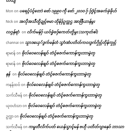
တ်ယျ
ပရေၚ်ပံၚ်တောဲ ဗော် ၁၉၉၀ ကဵု ဗော် ၂၀၁၀ ဂှ် ဒှ်ဒၟံၚ်အခက်ခုဲဖိုဟ်
Mon
on
အလဵုအသဳတၟိဍုၚ်ဗမာ တိုန်ဒှ်ဥက္ကဌ အာဇြဳယာန်မ္ဂး
Nick
on
လဂ္ဂန်ရာံ
လိက်မန်ဂှ် ယဝ်ခၞံဗဒှ်ကေတ်တၟိမ္ဂး (သကုတ်ၜါ)
on
သၟာဒယှေ်ဒွက်မန်တံ သၞာံဏံပတိတ်ကဝးဒွက်ဂၠိုၚ်တိုန်ကၠုၚ်
channai
on
ဗိုလ်ဝေလေန်ဖျဝ် တံၚ်ဓဇက်ကောန်ကွးဘာမွဲတၠ
ရာမာန်
on
ဗိုလ်ဝေလေန်ဖျဝ် တံၚ်ဓဇက်ကောန်ကွးဘာမွဲတၠ
ရာမာန်
on
နန်
ဗိုလ်ဝေလေန်ဖျဝ် တံၚ်ဓဇက်ကောန်ကွးဘာမွဲတၠ
on
ဗိုလ်ဝေလေန်ဖျဝ် တံၚ်ဓဇက်ကောန်ကွးဘာမွဲတၠ
ကနန်ထဝ်
on
ဗိုလ်ဝေလေန်ဖျဝ် တံၚ်ဓဇက်ကောန်ကွးဘာမွဲတၠ
သက်သီမန်
on
ဗိုလ်ဝေလေန်ဖျဝ် တံၚ်ဓဇက်ကောန်ကွးဘာမွဲတၠ
ယုဝဟံသာ
on
ဗိုလ်ဝေလေန်ဖျဝ် တံၚ်ဓဇက်ကောန်ကွးဘာမွဲတၠ
ဥက္ကာ
on
ကမ္မတဳလိက်ပတ် ယေန်သၞာၚ်မန် ဗဟဵု ပတိတ်ဂျာနေဝ် ဘာသာ
သက်သီမန်
on