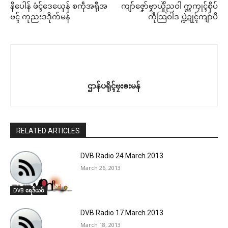
နိပေါန် ဖံၚ်ဒေယှေန် စကဵုအရီုအ
ကျာ်ဇၞော်ဗၟာယှိုဲညဝါ က္ညကၠုၚ်စိုပ်
ဗၚ် ကုညးဒဒိုက်မန်
ကဵုသြဝါဒ ပ္ဍဲဍုၚ်ကျာ်ပိ
ဌာန်ပရိုၚ်ဗၠးၜးမန်
RELATED ARTICLES
DVB Radio 24.March.2013
March 26, 2013
DVB ရေဒဳယဝ်
DVB Radio 17.March.2013
March 18, 2013