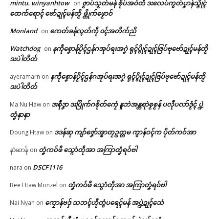
mintu. winyanhtow
ဇၟာပ်သၟတ်မန် စိုပ်အဝဲတံ ဒးလေပ်ကွတ်ပၞာန်သ္ဇိုၚ်
on
ထေက်ရောၚ် ဗော်ဍုၚ်မန်တၟိ ဖ္တိုက်ဖၟောဝ်
Monland
ကေတ်ခန်လ္ၚတ်ကဵု ၀ၚ်အတိက်ညိ
on
Watchdog
နကဵုစၞောန်ပၟိၚ်ဌန်ဂအုပ်ရးအဂၞဲ ရုၚ်ပွိုၚ်ဍုၚ်ဇြပ်ဗုဗော်ဍုၚ်မန်တၟိ
on
ဒးပဲါတိတ်
နကဵုစၞောန်ပၟိၚ်ဌန်ဂအုပ်ရးအဂၞဲ ရုၚ်ပွိုၚ်ဍုၚ်ဇြပ်ဗုဗော်ဍုၚ်မန်တၟိ
ayeramarn
on
ဒးပဲါတိတ်
ဒးစဵုဒၞာ ဒးပြိုက်ဂစိုတ်ကၠေံ နူဘဲအန္တရာဲစၟစၟန် ပလီုပလာ်ဒၟံၚ် ပ္ဍဲ
Ma Nu Haw
on
တၞံနာနာ
ဒဒန်ဆု ကျာ်ဇၞော်အ္စာတၠဥတ္တမ ကွာန်ဝၚ်က ပိုတ်ကဝ်အာ
Doung Htaw
on
Related
တၞံကဝ်ဖီ သ္ဂောံတဵုအာ အကြာတၞံရဝ်ဗါ
နာဲဆာန်
on
ဌာန်ပရိုၚ်ဗၠးၜးမန်
DSCF1116
nara
on
ရုဲစှ်
တၞံကဝ်ဖီ သ္ဂောံတဵုအာ အကြာတၞံရဝ်ဗါ
Bee Htaw Monzel
on
ကၠောန်ဗဒှ် သဘၚ်ဟီုတွံပရေၚ်မန် အပ္ဍဲဍုၚ်သေံ
Nai Nyan
on
ပရိုၚ်လက္ကရဴအိုတ်