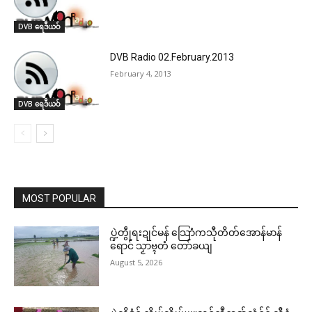
DVB ရေဒဳယဝ်
DVB Radio 02.February.2013
February 4, 2013
DVB ရေဒဳယဝ်
MOST POPULAR
ပ္ဍဲတွဵုရးဍုင်မန် သြောံကသီုတိတ်အောန်မာန်
ရောင် သၟာဗ္ၚတံ တော်ခယျ
August 5, 2026