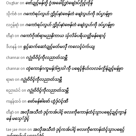
ဗော်ဍုၚ်မန်တၟိ ဂွံအခေါၚ်ဒၞာဲဖျေံဒပ်ဂၠိုၚ်တိုန်
Ougkar
on
ဂကောံရပ်လွဟ် က္ဍိုပ်နာဲဗေန်တံ ဖျေံလွဟ်ကဵု ဒပ်ပၞာန်ဗၟာ
သိုက်ဇံ
on
ဂကောံရပ်လွဟ် က္ဍိုပ်နာဲဗေန်တံ ဖျေံလွဟ်ကဵု ဒပ်ပၞာန်ဗၟာ
လဂ္ဂန်ရာံ
on
ဂကောံဂိုဏ်ရာမညနိကာယ သှ်လိခ်ပရိယတ္တိမန်ရောၚ်
တီနာဲ
on
ရုၚ်ဆက်ဆောံဍုၚ်မတ်မလီု ကလေၚ်ပံက်ယျ
ဒိဟနန်
on
ဂဥုဲဝိဝိၚ်ကဵုလညာတ်သမ္တီ
channai
on
တ္ၚဲကောန်ဂကူမန်(၆၅)ဝါ ကဵု ပရေၚ်ၜိုဟ်လလမ်ကၟိန်ဍုၚ်မန်ဗၟာ
channai
on
ဂဥုဲဝိဝိၚ်ကဵုလညာတ်သမ္တီ
ရာမာ
on
ဂဥုဲဝိဝိၚ်ကဵုလညာတ်သမ္တီ
ဗညာဃံင်
on
ဗော်မန်ၜါဗော် ဟွံဒှ်ပံၚ်ဏီ
ကနန်ထဝ်
on
အလဵုအသဳတံ ဒုၚ်ကအ်ပါၚ် ဗလးကဵုကောန်ထံၚ်သၟာပရေၚ်ဍုၚ်ကွာန်
တီနာဲ
on
မန် မသှေ်ဒၟံၚ်
အလဵုအသဳတံ ဒုၚ်ကအ်ပါၚ် ဗလးကဵုကောန်ထံၚ်သၟာပရေၚ်
tae jae mon
on
ဍုၚ်ကွာန်မန် မသှေ်ဒၟံၚ်