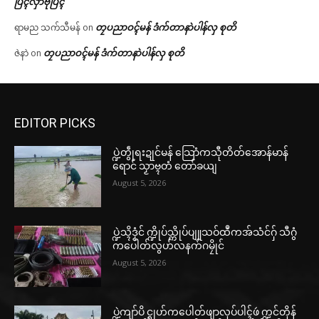
ပြံၚ်လှာဲဗီုပြၚ်
တၠပညာဝၚ်မန် ဒံက်တာနာဲပါန်လှ စုတိ
ရာမည သက်သီမန်
on
တၠပညာဝၚ်မန် ဒံက်တာနာဲပါန်လှ စုတိ
ဇဲနာဲ
on
EDITOR PICKS
ပ္ဍဲတွဵုရးဍုင်မန် သြောံကသီုတိတ်အောန်မာန်
ရောင် သၟာဗ္ၚတံ တော်ခယျ
August 5, 2026
ပ္ဍဲသ္ၚိဒၟံင် က္ဍိုပ်သ္ကိုပ်ပျူသဝ်ထဳကအ်သံင်ဂှ် သီဂွံ
ကပေါတ်လွဟ်လနက်ဂမၠိုင်
August 5, 2026
ပ္ဍဲကျာ်ပိ င္ရုဟ်ကပေါတ်ဖျာလုပ်ပါၚ်ဖဴ က္ဍင်တိုန်