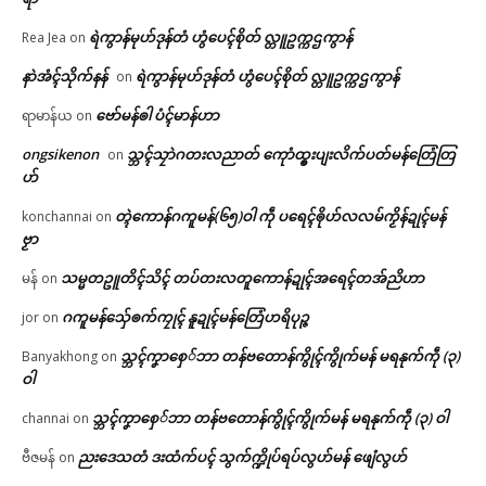
ရဲကွာန်မုဟ်ဒုန်တံ ဟွံပေၚ်စိုတ် လ္တူဥက္ကဌကွာန်
Rea Jea
on
နာဲအံၚ်သိုက်နန်
ရဲကွာန်မုဟ်ဒုန်တံ ဟွံပေၚ်စိုတ် လ္တူဥက္ကဌကွာန်
on
ဗော်မန်ၜါ ပံၚ်မာန်ဟာ
ရာမာန်ယ
on
ongsikenon
သ္ဘၚ်သၠာဲဂတးလညာတ် ကေုာံထ္ၜးပျးလိက်ပတ်မန်တြေံတြ
on
ဟ်
တ္ၚဲကောန်ဂကူမန်(၆၅)ဝါ ကဵု ပရေၚ်ၜိုဟ်လလမ်ကၟိန်ဍုၚ်မန်
konchannai
on
ဗၟာ
သမ္မတဥူတိၚ်သိၚ် တပ်တးလတူကောန်ဍုၚ်အရေၚ်တအ်ညိဟာ
မန်
on
ဂကူမန်​သှ်ေၜက်ကၠုၚ် နူဍုၚ်မန်တြေံဟရိပုဉ္ဇ
jor
on
သ္ဘၚ်ကၞာစှေ်ဘာ တန်ဗတောန်ကွိုၚ်ကွိုက်မန် မရနုက်ကဵု (၃)
Banyakhong
on
ဝါ
သ္ဘၚ်ကၞာစှေ်ဘာ တန်ဗတောန်ကွိုၚ်ကွိုက်မန် မရနုက်ကဵု (၃) ဝါ
channai
on
ညးဒေသတံ ဒးထံက်ပၚ် သွက်က္ဍိုပ်ရပ်လွဟ်မန် ဖျေံလွဟ်
ဗီဇမန်
on