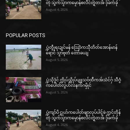
တုဲ သွက်သၟာကမၠောန်စလိင်တ္ရဲတအ် ဒှ်ခက်ခုဲ
August 4, 2026
POPULAR POSTS
ပ္ဍဲတွဵုရးဍုင်မန် သြောံကသီုတိတ်အောန်မာန်
ရောင် သၟာဗ္ၚတံ တော်ခယျ
August 5, 2026
ပ္ဍဲသ္ၚိဒၟံင် က္ဍိုပ်သ္ကိုပ်ပျူသဝ်ထဳကအ်သံင်ဂှ် သီဂွံ
ကပေါတ်လွဟ်လနက်ဂမၠိုင်
August 5, 2026
ပ္ဍဲကျာ်ပိ င္ရုဟ်ကပေါတ်ဖျာလုပ်ပါၚ်ဖဴ က္ဍင်တိုန်
တုဲ သွက်သၟာကမၠောန်စလိင်တ္ရဲတအ် ဒှ်ခက်ခုဲ
August 4, 2026