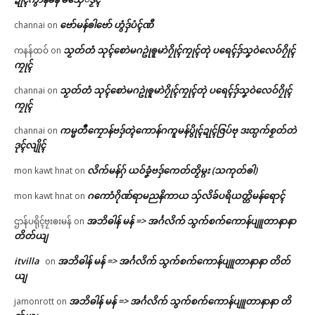
ဗော်မန်ၜါဗော် ဟွံဒှ်ပံၚ်ဏီ
channai
on
သၟတ်တံ သုၚ်စောဲမဂဥုဲၜူမာဲဂၠိုၚ်ကၠုၚ်တုဲ ပရေၚ်ဒှ်သၞဝဲလေဝ်ဂၠိုၚ်
ကနန်ထဝ်
on
ကၠုၚ်
သၟတ်တံ သုၚ်စောဲမဂဥုဲၜူမာဲဂၠိုၚ်ကၠုၚ်တုဲ ပရေၚ်ဒှ်သၞဝဲလေဝ်ဂၠိုၚ်
channai
on
ကၠုၚ်
ကမ္မတဳကၠောန်ဗဒှ်တ္ၚဲကောန်ဂကူမန်ပွိုၚ်ဍုၚ်ဇြပ်ဗု ဒးထ္ပက်စၟတ်တဲ
channai
on
ဒုၚ်လျိုၚ်
လိက်မန်ဂှ် ယဝ်ခၞံဗဒှ်ကေတ်တၟိမ္ဂး (သကုတ်ၜါ)
mon kawt hnat
on
ဂကောံဂိုဏ်ရာမညနိကာယ သှ်လိခ်ပရိယတ္တိမန်ရောၚ်
mon kawt hnat
on
အဘိဓါန် မန် => အၚ်္ဂလိက် သွက်စက်ကောန်ပျူတာနာနာ
ဌာန်ပရိုၚ်ဗၠးၜးမန်
on
တိတ်ယျ
itvilla
အဘိဓါန် မန် => အၚ်္ဂလိက် သွက်စက်ကောန်ပျူတာနာနာ တိတ်
on
ယျ
အဘိဓါန် မန် => အၚ်္ဂလိက် သွက်စက်ကောန်ပျူတာနာနာ တိ
jamonrott
on