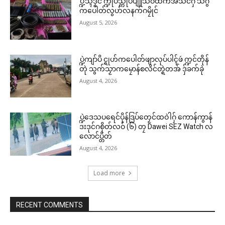
ပ္ဍဲသ္ၚိဒၟံင် က္ဍိုပ်သ္ကိုပ်ပျူသဝ်ထဳကအ်သံင်ဂှ် သီဂွံ
ကပေါတ်လွဟ်လနက်ဂမၠိုင်
August 5, 2026
ပ္ဍဲကျာ်ပိ င္ရုဟ်ကပေါတ်ဖျာလုပ်ပါၚ်ဖဴ က္ဍင်တိုန်
တုဲ သွက်သၟာကမၠောန်စလိင်တ္ရဲတအ် ဒှ်ခက်ခုဲ
August 4, 2026
ပ္ဍဲဒေသပရေင်ပိုန်ဒြပ်တၟေင်ထဝဲါဂှ် ကောန်ကွာန်
ဒးဒုင်ဂစိုတ်လဝ် (၆) တၠ Dawei SEZ Watch လ
လောင်ပ္တိတ်
August 4, 2026
Load more
RECENT COMMENTS