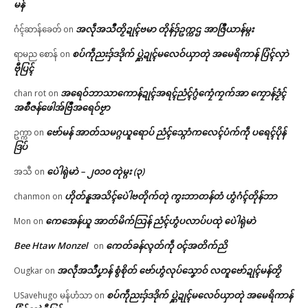
မန်
အလဵုအသဳတၟိဍုၚ်ဗမာ တိုန်ဒှ်ဥက္ကဌ အာဇြဳယာန်မ္ဂး
ဂံၚ်ဆာန်ခေတ်
on
စပ်ကဵုညးဒှ်ဒဒိုက် ပ္ဋဲဍုၚ်မလေဝ်ယှာတုဲ အမေရိကာန် ပြံၚ်လှာဲ
ရာမည စောန်
on
ဗီုပြၚ်
အရေဝ်ဘာသာကောန်ဍုၚ်အရၚ်ညံၚ်ဂွံကၠေံကၠက်အာ ကၠောန်ဒၟံၚ်
chan rot
on
အစဳဇန်ဖေါအ်ဗြဳအရေဝ်ဗၟာ
ဗော်မန် အာတ်သမဂ္ဂယူရောပ် ညံၚ်သ္ဂောံကလေၚ်ပံက်ကဵု ပရေၚ်ပိုန်
ဥက္ကာ
on
ဒြပ်
ပေဲါရုဲမာဲ – ၂၀၁၀ တုဲမ္ဂး (၃)
အသီ
on
ဟိုတ်နူအသိၚ်ပေဲါဗတိုက်တုဲ ကွးဘာတန်တံ ဟွံဂံၚ်တိုန်ဘာ
chanmon
on
ကေအေန်ယူ အာတ်မိက်သြန် ညံၚ်ဟွံပလာပ်ပထုဲ ပေဲါရုဲမာဲ
Mon
on
Bee Htaw Monzel
ကေတ်ခန်လ္ၚတ်ကဵု ၀ၚ်အတိက်ညိ
on
အလဵုအသဳပၞာန် စွံစိုတ် ဗော်ဟွံလုပ်သၞောဝ် လတူဗော်ဍုၚ်မန်တၟိ
Ougkar
on
စပ်ကဵုညးဒှ်ဒဒိုက် ပ္ဋဲဍုၚ်မလေဝ်ယှာတုဲ အမေရိကာန်
USavehugo မန်ဟံသာ
on