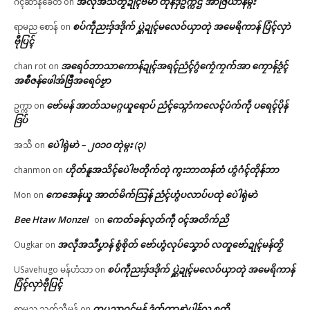
အလဵုအသဳတၟိဍုၚ်ဗမာ တိုန်ဒှ်ဥက္ကဌ အာဇြဳယာန်မ္ဂး
ဂံၚ်ဆာန်ခေတ်
on
စပ်ကဵုညးဒှ်ဒဒိုက် ပ္ဋဲဍုၚ်မလေဝ်ယှာတုဲ အမေရိကာန် ပြံၚ်လှာဲ
ရာမည စောန်
on
ဗီုပြၚ်
အရေဝ်ဘာသာကောန်ဍုၚ်အရၚ်ညံၚ်ဂွံကၠေံကၠက်အာ ကၠောန်ဒၟံၚ်
chan rot
on
အစဳဇန်ဖေါအ်ဗြဳအရေဝ်ဗၟာ
ဗော်မန် အာတ်သမဂ္ဂယူရောပ် ညံၚ်သ္ဂောံကလေၚ်ပံက်ကဵု ပရေၚ်ပိုန်
ဥက္ကာ
on
ဒြပ်
ပေဲါရုဲမာဲ – ၂၀၁၀ တုဲမ္ဂး (၃)
အသီ
on
ဟိုတ်နူအသိၚ်ပေဲါဗတိုက်တုဲ ကွးဘာတန်တံ ဟွံဂံၚ်တိုန်ဘာ
chanmon
on
ကေအေန်ယူ အာတ်မိက်သြန် ညံၚ်ဟွံပလာပ်ပထုဲ ပေဲါရုဲမာဲ
Mon
on
Bee Htaw Monzel
ကေတ်ခန်လ္ၚတ်ကဵု ၀ၚ်အတိက်ညိ
on
အလဵုအသဳပၞာန် စွံစိုတ် ဗော်ဟွံလုပ်သၞောဝ် လတူဗော်ဍုၚ်မန်တၟိ
Ougkar
on
စပ်ကဵုညးဒှ်ဒဒိုက် ပ္ဋဲဍုၚ်မလေဝ်ယှာတုဲ အမေရိကာန်
USavehugo မန်ဟံသာ
on
ပြံၚ်လှာဲဗီုပြၚ်
တၠပညာဝၚ်မန် ဒံက်တာနာဲပါန်လှ စုတိ
ရာမည သက်သီမန်
on