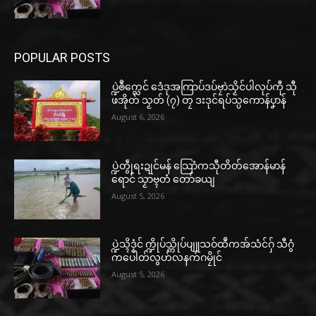
POPULAR POSTS
ပ္ဍဲၜဳက္လေင် ဒေံဒုအကြာပ်ဒပ်ဗၠာဲသၟိင်ပါလုပ်ကီု သီု
ဖအိုတ် သၟတ် (၇) တၠ ဒးဒုင်ရပ်သ္ပကောန်ပၞာန်
August 6, 2026
ပ္ဍဲတွဵုရးဍုင်မန် သြောံကသီုတိတ်အောန်မာန်
ရောင် သၟာဗ္ၚတံ တော်ခယျ
August 5, 2026
ပ္ဍဲသ္ၚိဒၟံင် က္ဍိုပ်သ္ကိုပ်ပျူသဝ်ထဳကအ်သံင်ဂှ် သီဂွံ
ကပေါတ်လွဟ်လနက်ဂမၠိုင်
August 5, 2026