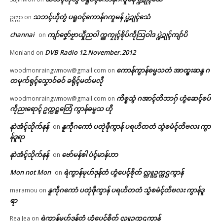
In "လိက်ပရေၚ်"
🏛 လညာတ်ပါ်ပဲါ
သဘၚ်ဟီုတွံ ပရူဝၚ်ကောန်ဂကူမန် ပ္ဍဲဍုၚ်သေံ
ဥက္ကာ
on
ညးဒါန်လိက်
channai
ကျာ်ဇၞော်ဗၟာယှိုဲညဝါ က္ညကၠုၚ်စိုပ်ကဵုသြဝါဒ ပ္ဍဲဍုၚ်ကျာ်ပိ
on
DVB Radio 12.November.2012
Monland
on
ဗွဳဒဳယဵု
ကောန်ကွာန်ဓမ္မသတံ အာထ္ၜးဆန္ဒ ဂ
woodmonraingwmow@gmail.com
on
ကၠောန်သ္ပအသေအဟာန်သ္ဘၚ်က
တမုက်ရုၚ်သၞောဝ်ဓဝ် ခရိုၚ်မတ်မလီု
ကေတ်အဆက်
လေင်လိက်-သွဟ်လိက် ဂကောံဂို
ဏ်ဝိနယသဒ္ဓမ္မာလင်္ကာရ ပွိုင်ဍုင်
ကိစ္စသွံ ဂအာၚ်တိဘာဂှ် ဟွံဆေၚ်စပ်
woodmonraingwmow@gmail.com
on
လှာဒကှ် မရနုက်ကဵု (၅၂) ဝါ ပ္ဍဲ
ကဵုညးရောၚ် ဥက္ကဋ္ဌတြေံ ကွာန်ဓမ္မသ ဟီု
ကွာန်သၞေဟ်သြောံ
January 23, 2026
© ဌာန်ပရိုၚ်ဗၠးၜးမန်
နာဲအံၚ်သိုက်နန်
နူကဵုဂကောံ ပတုဲဖဵုကွာန် ပရဟိတတံ သွံစမံၚ်တိဗလး ကွာ
on
In "ပရိုၚ်"
န်ဒူရာ
နာဲအံၚ်သိုက်နန်
ဗော်မန်ၜါ ပံၚ်မာန်ဟာ
on
Mon not Mon
ရဲကွာန်မုဟ်ဒုန်တံ ဟွံပေၚ်စိုတ် လ္တူဥက္ကဌကွာန်
on
နူကဵုဂကောံ ပတုဲဖဵုကွာန် ပရဟိတတံ သွံစမံၚ်တိဗလး ကွာန်ဒူ
maramou
on
ရာ
ရဲကွာန်မုဟ်ဒုန်တံ ဟွံပေၚ်စိုတ် လ္တူဥက္ကဌကွာန်
Rea Jea
on