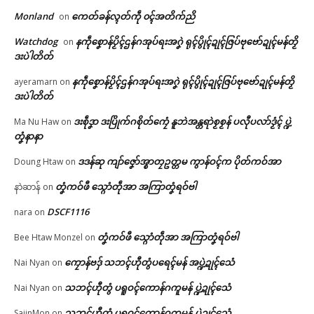
Monland
ကေတ်ခန်လ္ၚတ်ကဵု ၀ၚ်အတိက်ညိ
on
Watchdog
နကဵုစၞောန်ပၟိၚ်ဌန်ဂအုပ်ရးအဂၞဲ ရုၚ်ပွိုၚ်ဍုၚ်ဇြပ်ဗုဗော်ဍုၚ်မန်တၟိ
on
ဒးပဲါတိတ်
နကဵုစၞောန်ပၟိၚ်ဌန်ဂအုပ်ရးအဂၞဲ ရုၚ်ပွိုၚ်ဍုၚ်ဇြပ်ဗုဗော်ဍုၚ်မန်တၟိ
ayeramarn
on
ဒးပဲါတိတ်
ဒးစဵုဒၞာ ဒးပြိုက်ဂစိုတ်ကၠေံ နူဘဲအန္တရာဲစၟစၟန် ပလီုပလာ်ဒၟံၚ် ပ္ဍဲ
Ma Nu Haw
on
တၞံနာနာ
Related
ဒဒန်ဆု ကျာ်ဇၞော်အ္စာတၠဥတ္တမ ကွာန်ဝၚ်က ပိုတ်ကဝ်အာ
Doung Htaw
on
တၞံကဝ်ဖီ သ္ဂောံတဵုအာ အကြာတၞံရဝ်ဗါ
နာဲဆာန်
on
DSCF1116
nara
on
ဌာန်ပရိုၚ်ဗၠးၜးမန်
တၞံကဝ်ဖီ သ္ဂောံတဵုအာ အကြာတၞံရဝ်ဗါ
Bee Htaw Monzel
on
ရုဲစှ်
အလဵုအသဳဍုၚ်ဗၟာတၟိကဵု လစွံစိုတ်
သတ်ပၞဴတိတ်အောန်တုဲ သတ်ပၞဴမွဲ
ကၠောန်ဗဒှ် သဘၚ်ဟီုတွံပရေၚ်မန် အပ္ဍဲဍုၚ်သေံ
Nai Nyan
on
အာဇြဳယာန် ဗီုလဵုဒှ်ကၠုၚ်မာန်ရော
မ င္ရုဟ်နွံမံင်စဵုကဵု (၄၀၀) ဒကေဝ်
သဘၚ်ဟီုတွံ ပရူဝၚ်ကောန်ဂကူမန် ပ္ဍဲဍုၚ်သေံ
…
March 18, 2026
Nai Nyan
on
ပရိုၚ်လက္ကရဴအိုတ်
February 24, 2026
In "ပရိုၚ်"
သဘၚ်ဟီုတွံ ပရူဝၚ်ကောန်ဂကူမန် ပ္ဍဲဍုၚ်သေံ
SajinMon
on