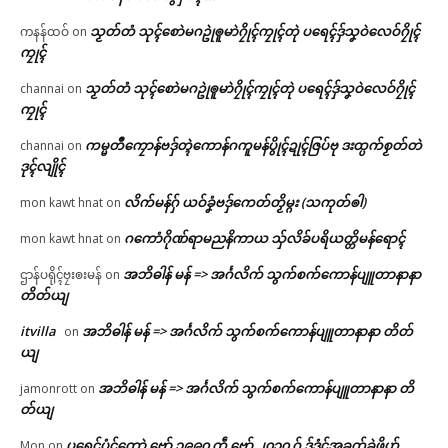
သၟတ်တံ သုၚ်စောဲမဂဥုဲၜူမာဲဂၠိုၚ်ကၠုၚ်တုဲ ပရေၚ်ဒှ်သၞဝဲလေဝ်ဂၠိုၚ်
ကနန်ထဝ်
on
ကၠုၚ်
သၟတ်တံ သုၚ်စောဲမဂဥုဲၜူမာဲဂၠိုၚ်ကၠုၚ်တုဲ ပရေၚ်ဒှ်သၞဝဲလေဝ်ဂၠိုၚ်
channai
on
ကၠုၚ်
ကမ္မတဳကၠောန်ဗဒှ်တ္ၚဲကောန်ဂကူမန်ပွိုၚ်ဍုၚ်ဇြပ်ဗု ဒးထ္ပက်စၟတ်တဲ
channai
on
ဒုၚ်လျိုၚ်
လိက်မန်ဂှ် ယဝ်ခၞံဗဒှ်ကေတ်တၟိမ္ဂး (သကုတ်ၜါ)
mon kawt hnat
on
ဂကောံဂိုဏ်ရာမညနိကာယ သှ်လိခ်ပရိယတ္တိမန်ရောၚ်
mon kawt hnat
on
အဘိဓါန် မန် => အၚ်္ဂလိက် သွက်စက်ကောန်ပျူတာနာနာ
ဌာန်ပရိုၚ်ဗၠးၜးမန်
on
တိတ်ယျ
itvilla
အဘိဓါန် မန် => အၚ်္ဂလိက် သွက်စက်ကောန်ပျူတာနာနာ တိတ်
on
ယျ
အဘိဓါန် မန် => အၚ်္ဂလိက် သွက်စက်ကောန်ပျူတာနာနာ တိ
jamonrott
on
တ်ယျ
ပရေၚ်ပံၚ်တောဲ ဗော် ၁၉၉၀ ကဵု ဗော် ၂၀၁၀ ဂှ် ဒှ်ဒၟံၚ်အခက်ခုဲဖိုဟ်
Mon
on