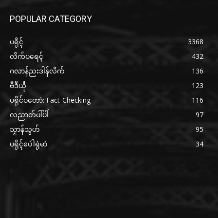
POPULAR CATEGORY
ပရိုၚ်
3368
လိက်ပရေၚ်
432
ဂလာန်ညးဒါန်လိက်
136
ဗဳဒဳယဵု
123
ပရိုင်ပတောံ: Fact-Checking
116
လညာတ်ပါ်ပါဲ
97
သၟာန်သွဟ်
95
ပရိုၚ်ပေဲါရုဲမာဲ
34