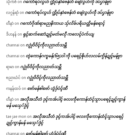
ဂကောံရပ်လွဟ် က္ဍိုပ်နာဲဗေန်တံ ဖျေံလွဟ်ကဵု ဒပ်ပၞာန်ဗၟာ
သိုက်ဇံ
on
ဂကောံရပ်လွဟ် က္ဍိုပ်နာဲဗေန်တံ ဖျေံလွဟ်ကဵု ဒပ်ပၞာန်ဗၟာ
လဂ္ဂန်ရာံ
on
ဂကောံဂိုဏ်ရာမညနိကာယ သှ်လိခ်ပရိယတ္တိမန်ရောၚ်
တီနာဲ
on
ရုၚ်ဆက်ဆောံဍုၚ်မတ်မလီု ကလေၚ်ပံက်ယျ
ဒိဟနန်
on
ဂဥုဲဝိဝိၚ်ကဵုလညာတ်သမ္တီ
channai
on
တ္ၚဲကောန်ဂကူမန်(၆၅)ဝါ ကဵု ပရေၚ်ၜိုဟ်လလမ်ကၟိန်ဍုၚ်မန်ဗၟာ
channai
on
ဂဥုဲဝိဝိၚ်ကဵုလညာတ်သမ္တီ
ရာမာ
on
ဂဥုဲဝိဝိၚ်ကဵုလညာတ်သမ္တီ
ဗညာဃံင်
on
ဗော်မန်ၜါဗော် ဟွံဒှ်ပံၚ်ဏီ
ကနန်ထဝ်
on
အလဵုအသဳတံ ဒုၚ်ကအ်ပါၚ် ဗလးကဵုကောန်ထံၚ်သၟာပရေၚ်ဍုၚ်ကွာန်
တီနာဲ
on
မန် မသှေ်ဒၟံၚ်
အလဵုအသဳတံ ဒုၚ်ကအ်ပါၚ် ဗလးကဵုကောန်ထံၚ်သၟာပရေၚ်
tae jae mon
on
ဍုၚ်ကွာန်မန် မသှေ်ဒၟံၚ်
ဗော်မန်ၜါဗော် ဟွံဒှ်ပံၚ်ဏီ
channai
on