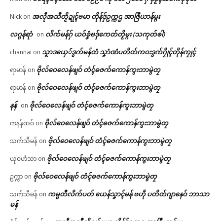
အလဵုအသဳတၟိဍုၚ်ဗမာ တိုန်ဒှ်ဥက္ကဌ အာဇြဳယာန်မ္ဂး
Nick
on
လဂ္ဂန်ရာံ
လိက်မန်ဂှ် ယဝ်ခၞံဗဒှ်ကေတ်တၟိမ္ဂး (သကုတ်ၜါ)
on
သၟာဒယှေ်ဒွက်မန်တံ သၞာံဏံပတိတ်ကဝးဒွက်ဂၠိုၚ်တိုန်ကၠုၚ်
channai
on
ဗိုလ်ဝေလေန်ဖျဝ် တံၚ်ဓဇက်ကောန်ကွးဘာမွဲတၠ
ရာမာန်
on
ဗိုလ်ဝေလေန်ဖျဝ် တံၚ်ဓဇက်ကောန်ကွးဘာမွဲတၠ
ရာမာန်
on
နန်
ဗိုလ်ဝေလေန်ဖျဝ် တံၚ်ဓဇက်ကောန်ကွးဘာမွဲတၠ
on
ဗိုလ်ဝေလေန်ဖျဝ် တံၚ်ဓဇက်ကောန်ကွးဘာမွဲတၠ
ကနန်ထဝ်
on
ဗိုလ်ဝေလေန်ဖျဝ် တံၚ်ဓဇက်ကောန်ကွးဘာမွဲတၠ
သက်သီမန်
on
ဗိုလ်ဝေလေန်ဖျဝ် တံၚ်ဓဇက်ကောန်ကွးဘာမွဲတၠ
ယုဝဟံသာ
on
ဗိုလ်ဝေလေန်ဖျဝ် တံၚ်ဓဇက်ကောန်ကွးဘာမွဲတၠ
ဥက္ကာ
on
ကမ္မတဳလိက်ပတ် ယေန်သၞာၚ်မန် ဗဟဵု ပတိတ်ဂျာနေဝ် ဘာသာ
သက်သီမန်
on
မန်