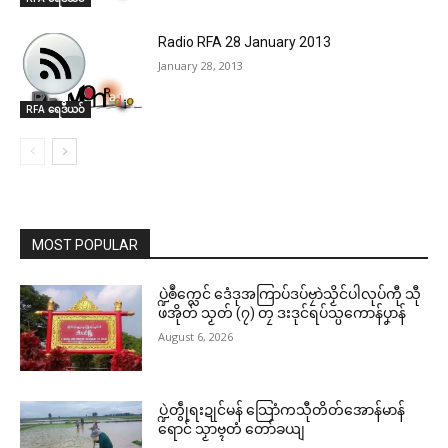
Radio RFA 28 January 2013
January 28, 2013
RFA ရေဒဳယဝ်
MOST POPULAR
ပ္ဍဲၜဳက္လေင် ဒေံဒုအကြာပ်ဒပ်ဗၠာဲသၟိင်ပါလုပ်ကီု သီု
ဖအိုတ် သၟတ် (၇) တၠ ဒးဒုင်ရပ်သ္ပကောန်ပၞာန်
August 6, 2026
ပ္ဍဲတွဵုရးဍုင်မန် သြောံကသီုတိတ်အောန်မာန်
ရောင် သၟာဗ္ၚတံ တော်ခယျ