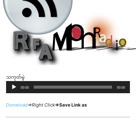
သကုတ်မွဲ
A
00:00
00:00
u
d
Donwload
=>Right Click
=>Save Link as
i
o
P
l