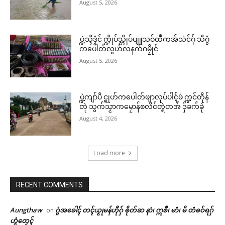
August 5, 2026
ပ္ဍဲသ္ၚိဒၟံင် က္ဍိုပ်သ္ကိုပ်ပျူသဝ်ထဳကအ်သံင်ဂှ် သီဂွံ
ကပေါတ်လွဟ်လနက်ဂမၠိုင်
August 5, 2026
ပ္ဍဲကျာ်ပိ င္ရုဟ်ကပေါတ်ဖျာလုပ်ပါၚ်ဖဴ က္ဍင်တိုန်
တုဲ သွက်သၟာကမၠောန်စလိင်တ္ရဲတအ် ဒှ်ခက်ခုဲ
August 4, 2026
Load more
RECENT COMMENTS
Aungthaw
ဂွံအခေါၚ် တၚ်ယၟုမန်ဟီုဂှ် ၜိုတ်ဆ နာဲ၊ ဣစဳ၊ မာံ၊ မိ တံဓဝ်ရဂှ်
on
ဟွံတၟေၚ်