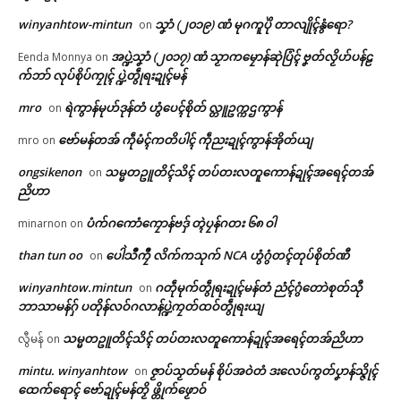
winyanhtow-mintun
သၞာံ (၂၀၁၉) ဏံ မုဂကူပိုဲ တာလျိုၚ်နွံရော?
on
အပ္ဍဲသၞာံ (၂၀၁၇) ဏံ သၟာကမၠောန်ဆုဲပြံၚ် ဗၞတ်လၟိဟ်ပန်ဠ
Eenda Monnya
on
က်ဘာ် လုပ်စိုပ်ကၠုၚ် ပ္ဍဲတွဵုရးဍုၚ်မန်
mro
ရဲကွာန်မုဟ်ဒုန်တံ ဟွံပေၚ်စိုတ် လ္တူဥက္ကဌကွာန်
on
ဗော်မန်တအ် ကဵုမံၚ်ကတိပါၚ် ကဵုညးဍုၚ်ကွာန်အိုတ်ယျ
mro
on
ongsikenon
သမ္မတဥူတိၚ်သိၚ် တပ်တးလတူကောန်ဍုၚ်အရေၚ်တအ်
on
ညိဟာ
ပံက်ဂကောံကၠောန်ဗဒှ် တ္ၚဲပၠန်ဂတး ၆၈ ဝါ
minarnon
on
than tun oo
ပေါဲသဳကၠဳ လိက်ကသုက် NCA ဟွံဂွံတၚ်တုပ်စိုတ်ဏီ
on
winyanhtow.mintun
ဂတဵုမုက်တွဵုရးဍုၚ်မန်တံ ညံၚ်ဂွံတောဲစုတ်သီု
on
ဘာသာမန်ဂှ် ပတိုန်လဝ်ဂလာန်ပ္ဍဲကၠတ်ထဝ်တွဵုရးယျ
သမ္မတဥူတိၚ်သိၚ် တပ်တးလတူကောန်ဍုၚ်အရေၚ်တအ်ညိဟာ
လွီမန်
on
mintu. winyanhtow
ဇၟာပ်သၟတ်မန် စိုပ်အဝဲတံ ဒးလေပ်ကွတ်ပၞာန်သ္ဇိုၚ်
on
ထေက်ရောၚ် ဗော်ဍုၚ်မန်တၟိ ဖ္တိုက်ဖၟောဝ်