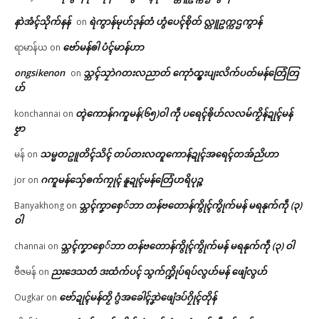
နာဲအံၚ်သိုက်နန်
ရဲကွာန်မုဟ်ဒုန်တံ ဟွံပေၚ်စိုတ် လ္တူဥက္ကဌကွာန်
on
ဗော်မန်ၜါ ပံၚ်မာန်ဟာ
ရာမာန်ယ
on
ongsikenon
သ္ဘၚ်သၠာဲဂတးလညာတ် ကေုာံထ္ၜးပျးလိက်ပတ်မန်တြေံတြ
on
ဟ်
တ္ၚဲကောန်ဂကူမန်(၆၅)ဝါ ကဵု ပရေၚ်ၜိုဟ်လလမ်ကၟိန်ဍုၚ်မန်
konchannai
on
ဗၟာ
သမ္မတဥူတိၚ်သိၚ် တပ်တးလတူကောန်ဍုၚ်အရေၚ်တအ်ညိဟာ
မန်
on
ဂကူမန်​သှ်ေၜက်ကၠုၚ် နူဍုၚ်မန်တြေံဟရိပုဉ္ဇ
jor
on
သ္ဘၚ်ကၞာစှေ်ဘာ တန်ဗတောန်ကွိုၚ်ကွိုက်မန် မရနုက်ကဵု (၃)
Banyakhong
on
ဝါ
သ္ဘၚ်ကၞာစှေ်ဘာ တန်ဗတောန်ကွိုၚ်ကွိုက်မန် မရနုက်ကဵု (၃) ဝါ
channai
on
ညးဒေသတံ ဒးထံက်ပၚ် သွက်က္ဍိုပ်ရပ်လွဟ်မန် ဖျေံလွဟ်
ဗီဇမန်
on
ဗော်ဍုၚ်မန်တၟိ ဂွံအခေါၚ်ဒၞာဲဖျေံဒပ်ဂၠိုၚ်တိုန်
Ougkar
on