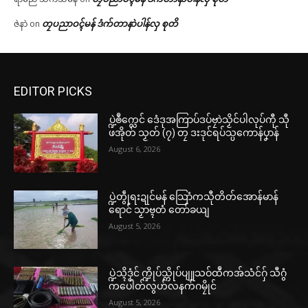
တၠပညာဝၚ်မန် ဒံက်တာနာဲပါန်လှ စုတိ
ဇဲနာဲ
on
EDITOR PICKS
ပ္ဍဲၜဳက္လေင် ဒေံဒုအကြာပ်ဒပ်ဗၠာဲသၟိင်ပါလုပ်ကီု သီု
ဖအိုတ် သၟတ် (၇) တၠ ဒးဒုင်ရပ်သ္ပကောန်ပၞာန်
August 6, 2026
ပ္ဍဲတွဵုရးဍုင်မန် သြောံကသီုတိတ်အောန်မာန်
ရောင် သၟာဗ္ၚတံ တော်ခယျ
August 5, 2026
ပ္ဍဲသ္ၚိဒၟံင် က္ဍိုပ်သ္ကိုပ်ပျူသဝ်ထဳကအ်သံင်ဂှ် သီဂွံ
ကပေါတ်လွဟ်လနက်ဂမၠိုင်
August 5, 2026