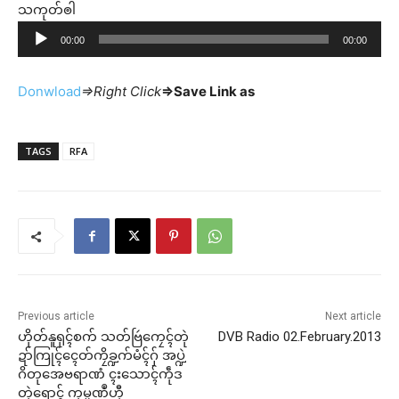
သကုတ်ၜါ
a
A
y
00:00
00:00
u
e
d
r
Donwload
=>Right Click
=>Save Link as
i
o
P
TAGS
RFA
l
a
y
e
r
Previous article
Next article
ဟိုတ်နူရုၚ်စက် သတ်ဗြဴကၠေၚ်တုဲ
DVB Radio 02.February.2013
ဍာ်ကြုၚ်ၚေတ်ကၠိခ္ဍက်မံၚ်ဂှ် အပ္ဍဲ
ဂိတုအေဗရာဏံ ၚးသောၚ်ကဵုဒ
တုဲရောၚ် ကုမ္ပဏဳဟီု