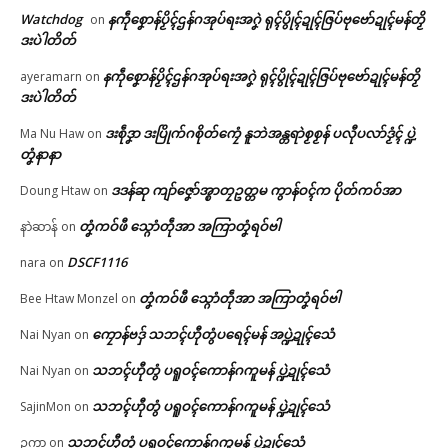
In "ပရိုၚ်"
Watchdog
နကဵုစၞောန်ပၟိၚ်ဌန်ဂအုပ်ရးအဂၞဲ ရုၚ်ပွိုၚ်ဍုၚ်ဇြပ်ဗုဗော်ဍုၚ်မန်တၟိ
on
ဒးပဲါတိတ်
ညးဒါန်လိက်
နကဵုစၞောန်ပၟိၚ်ဌန်ဂအုပ်ရးအဂၞဲ ရုၚ်ပွိုၚ်ဍုၚ်ဇြပ်ဗုဗော်ဍုၚ်မန်တၟိ
ayeramarn
on
ဗွဳဒဳယဵု
ဒးပဲါတိတ်
ဒးစဵုဒၞာ ဒးပြိုက်ဂစိုတ်ကၠေံ နူဘဲအန္တရာဲစၟစၟန် ပလီုပလာ်ဒၟံၚ် ပ္ဍဲ
Ma Nu Haw
on
ကေတ်အဆက်
ပ္ဍဲဘာတန်သဇိုၚ်တွဵုရးဍုၚ်မန် သ္
တၞံနာနာ
ဂောံဗ္တောန်လိက်ပတ်မန် စဵုကဵု
Grade 5 မာန်ဂှ် ပ္တိုန်ထ္ၜး ပ္ဍဲကၠတ်
ဒဒန်ဆု ကျာ်ဇၞော်အ္စာတၠဥတ္တမ ကွာန်ဝၚ်က ပိုတ်ကဝ်အာ
Doung Htaw
on
ထဝ်
June 10, 2026
တၞံကဝ်ဖီ သ္ဂောံတဵုအာ အကြာတၞံရဝ်ဗါ
နာဲဆာန်
on
© ဌာန်ပရိုၚ်ဗၠးၜးမန်
In "ပရိုၚ်"
DSCF1116
nara
on
တၞံကဝ်ဖီ သ္ဂောံတဵုအာ အကြာတၞံရဝ်ဗါ
Bee Htaw Monzel
on
ကၠောန်ဗဒှ် သဘၚ်ဟီုတွံပရေၚ်မန် အပ္ဍဲဍုၚ်သေံ
Nai Nyan
on
သဘၚ်ဟီုတွံ ပရူဝၚ်ကောန်ဂကူမန် ပ္ဍဲဍုၚ်သေံ
Nai Nyan
on
သဘၚ်ဟီုတွံ ပရူဝၚ်ကောန်ဂကူမန် ပ္ဍဲဍုၚ်သေံ
SajinMon
on
သဘၚ်ဟီုတွံ ပရူဝၚ်ကောန်ဂကူမန် ပ္ဍဲဍုၚ်သေံ
ဥက္ကာ
on