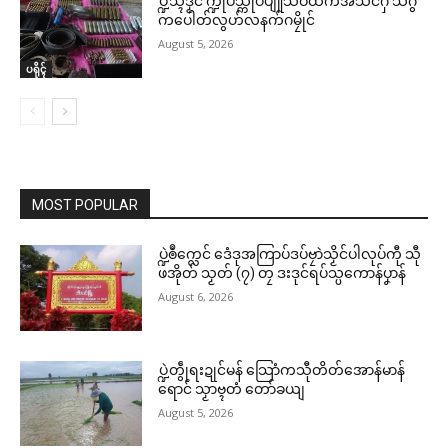
ပ္ဍဲသ္ၚိဒၟံင် က္ဍိုပ်သ္ကိုပ်ပျူသဝ်ထဳကအ်သံင်ဂှ် သီဂွံ
ကပေါတ်လွဟ်လနက်ဂမၠိုင်
August 5, 2026
ပရိုၚ်
MOST POPULAR
ပ္ဍဲၜဳက္လေင် ဒေံဒုအကြာပ်ဒပ်ဗၠာဲသၟိင်ပါလုပ်ကီု သီု
ဖအိုတ် သၟတ် (၇) တၠ ဒးဒုင်ရပ်သ္ပကောန်ပၞာန်
August 6, 2026
ပ္ဍဲတွဵုရးဍုင်မန် သြောံကသီုတိတ်အောန်မာန်
ရောင် သၟာဗ္ၚတံ တော်ခယျ
August 5, 2026