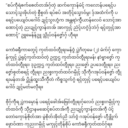
“စပ်ကဵုရဲၜက်ၜေတ်တအ်ဂှ်တုဲ ဆက်ကၠောန်မံၚ် ကလောန်ပရေၚ်ပ
သောၚ်သၟးဖိုဟ်တုဲ စၟဳစၟတ် ရပ်စပ် အတိုၚ်သၞောဝ်မ္ဂး ဒှ်အထံက်ကဵု ပ
ရေၚ်ပယျေဝ်ပဂေါဝ် ဍုၚ်သၟးဟွံက အန္တရာဲကွဳယာန်လေဝ် သောၚ်အာ
ဏောၚ်တုဲ ညးဍုၚ်ကွာန်တအ် အာကၠုၚ် ညံၚ်ဟဂွံဒှ်ဘဲဂှ် ရၚ်တၠုၚ်အာ
ဏောၚ်” ဥူမေန်န်ဥူ သ္ကိုပ်ဝန်ဇၞော်ဂှ် ဟီုရ။
ကောံဓရီုကာတၟေၚ် ကၠတ်ထဝ်တွဵုရးမန်ဝွံ ပ္ဍဲဂိတုမေ (၂) မံက်ဂှ် ကၠော
န်ကၠုၚ် ပ္ဍဲရုၚ်ကၠတ်ထဝ်တုဲ ဥက္ကဌ ကၠတ်ထဝ်တွဵုရးမန်၊ နာဲဗ္စာဇၞော် ကၠ
တ်ထဝ်တွဵုရး၊ ဒုဥက္ကဌ ကၠတ်ထဝ်တွဵုရး၊ ညးဇၞော် ဥပဒေတွဵုရး၊ ညး
ဇၞော်စၟတ်စရၚ် တွဵုရး၊ ညးစၞးကၠတ်ထဝ်ဂမၠိုၚ် သီုကဵုဂအုပ်ဝန်ဇၞော် တွဵု
ရးမန်တအ် ပ္တိုန်ထ္ၜးသဳကၠဳတဴ ကိစ္စသွက်ဂွံ ရၚ်တၠုၚ် ပရေၚ်ပယျေဝ်ပ
ဂေါဝ် ဍုၚ်မတ်မလီုရ။
ဗီုဂှ်ကီုရ ပ္ဍဲကမၠောန် ပရေၚ်ဖေါအ်ဗြေဝ်တွဵုရးဂှ်လေဝ် ညးစၞးဂမၠိုၚ်ကၠ
တ်ထဝ်ကီု သီုဌာနမဆေၚ်စပ်တအ်ကီု ညးဍုၚ်ကွာန်တအ်ကီု ပံၚ်
တောဲကၠောန်ၜိုတ်အာ မွဲစိုတ်အိုတ်ညိ သာ်ဝွံ ဂအုပ်ဝန်ဇၞော် ဟီုဖ္တိုက်
ဖၟောဝ်ဏာ ကုညးဂမၠိုၚ် မကၠုၚ်တိုန်စိုပ် ကောံဓရီုကၠတ်ထဝ်ဂှ်ရ။