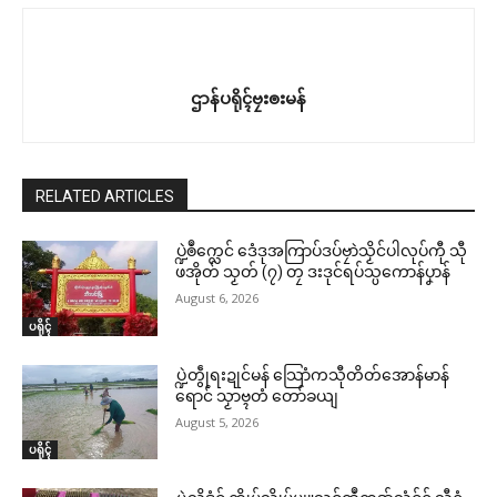
ဌာန်ပရိုၚ်ဗၠးၜးမန်
RELATED ARTICLES
ပ္ဍဲၜဳက္လေင် ဒေံဒုအကြာပ်ဒပ်ဗၠာဲသၟိင်ပါလုပ်ကီု သီု
ဖအိုတ် သၟတ် (၇) တၠ ဒးဒုင်ရပ်သ္ပကောန်ပၞာန်
August 6, 2026
ပရိုၚ်
ပ္ဍဲတွဵုရးဍုင်မန် သြောံကသီုတိတ်အောန်မာန်
ရောင် သၟာဗ္ၚတံ တော်ခယျ
August 5, 2026
ပရိုၚ်