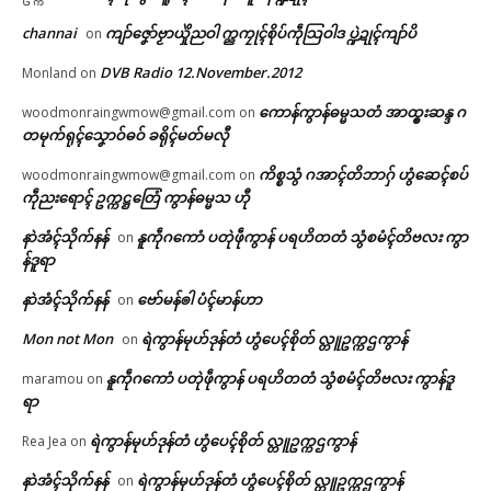
channai
ကျာ်ဇၞော်ဗၟာယှိုဲညဝါ က္ညကၠုၚ်စိုပ်ကဵုသြဝါဒ ပ္ဍဲဍုၚ်ကျာ်ပိ
on
DVB Radio 12.November.2012
Monland
on
ကောန်ကွာန်ဓမ္မသတံ အာထ္ၜးဆန္ဒ ဂ
woodmonraingwmow@gmail.com
on
တမုက်ရုၚ်သၞောဝ်ဓဝ် ခရိုၚ်မတ်မလီု
ကိစ္စသွံ ဂအာၚ်တိဘာဂှ် ဟွံဆေၚ်စပ်
woodmonraingwmow@gmail.com
on
ကဵုညးရောၚ် ဥက္ကဋ္ဌတြေံ ကွာန်ဓမ္မသ ဟီု
နာဲအံၚ်သိုက်နန်
နူကဵုဂကောံ ပတုဲဖဵုကွာန် ပရဟိတတံ သွံစမံၚ်တိဗလး ကွာ
on
န်ဒူရာ
နာဲအံၚ်သိုက်နန်
ဗော်မန်ၜါ ပံၚ်မာန်ဟာ
on
Mon not Mon
ရဲကွာန်မုဟ်ဒုန်တံ ဟွံပေၚ်စိုတ် လ္တူဥက္ကဌကွာန်
on
နူကဵုဂကောံ ပတုဲဖဵုကွာန် ပရဟိတတံ သွံစမံၚ်တိဗလး ကွာန်ဒူ
maramou
on
ရာ
ရဲကွာန်မုဟ်ဒုန်တံ ဟွံပေၚ်စိုတ် လ္တူဥက္ကဌကွာန်
Rea Jea
on
နာဲအံၚ်သိုက်နန်
ရဲကွာန်မုဟ်ဒုန်တံ ဟွံပေၚ်စိုတ် လ္တူဥက္ကဌကွာန်
on