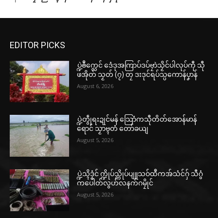
EDITOR PICKS
ပ္ဍဲၜဳက္လေင် ဒေံဒုအကြာပ်ဒပ်ဗၠာဲသၟိင်ပါလုပ်ကီု သီု
ဖအိုတ် သၟတ် (၇) တၠ ဒးဒုင်ရပ်သ္ပကောန်ပၞာန်
August 6, 2026
ပ္ဍဲတွဵုရးဍုင်မန် သြောံကသီုတိတ်အောန်မာန်
ရောင် သၟာဗ္ၚတံ တော်ခယျ
August 5, 2026
ပ္ဍဲသ္ၚိဒၟံင် က္ဍိုပ်သ္ကိုပ်ပျူသဝ်ထဳကအ်သံင်ဂှ် သီဂွံ
ကပေါတ်လွဟ်လနက်ဂမၠိုင်
August 5, 2026