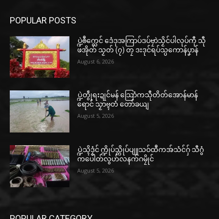
POPULAR POSTS
ပ္ဍဲၜဳက္လေင် ဒေံဒုအကြာပ်ဒပ်ဗၠာဲသၟိင်ပါလုပ်ကီု သီု
ဖအိုတ် သၟတ် (၇) တၠ ဒးဒုင်ရပ်သ္ပကောန်ပၞာန်
August 6, 2026
ပ္ဍဲတွဵုရးဍုင်မန် သြောံကသီုတိတ်အောန်မာန်
ရောင် သၟာဗ္ၚတံ တော်ခယျ
August 5, 2026
ပ္ဍဲသ္ၚိဒၟံင် က္ဍိုပ်သ္ကိုပ်ပျူသဝ်ထဳကအ်သံင်ဂှ် သီဂွံ
ကပေါတ်လွဟ်လနက်ဂမၠိုင်
August 5, 2026
POPULAR CATEGORY