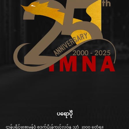
ပရောပိုဲ
ဌာန်ပရိုၚ်ဗၠးၜးမန်ဝွံ စဒက်ပ္တိုန်ကၠုၚ်လဝ်နူ သၞာံ ၂၀၀၀ တေံရ။