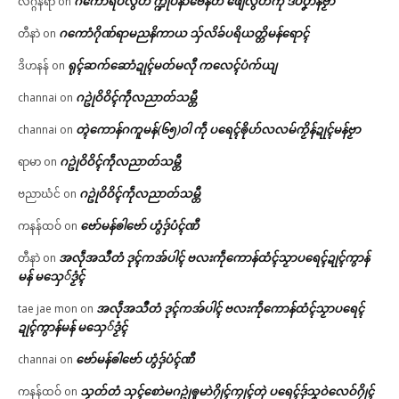
ဂကောံရပ်လွဟ် က္ဍိုပ်နာဲဗေန်တံ ဖျေံလွဟ်ကဵု ဒပ်ပၞာန်ဗၟာ
လဂ္ဂန်ရာံ
on
ဂကောံဂိုဏ်ရာမညနိကာယ သှ်လိခ်ပရိယတ္တိမန်ရောၚ်
တီနာဲ
on
ရုၚ်ဆက်ဆောံဍုၚ်မတ်မလီု ကလေၚ်ပံက်ယျ
ဒိဟနန်
on
ဂဥုဲဝိဝိၚ်ကဵုလညာတ်သမ္တီ
channai
on
တ္ၚဲကောန်ဂကူမန်(၆၅)ဝါ ကဵု ပရေၚ်ၜိုဟ်လလမ်ကၟိန်ဍုၚ်မန်ဗၟာ
channai
on
ဂဥုဲဝိဝိၚ်ကဵုလညာတ်သမ္တီ
ရာမာ
on
ဂဥုဲဝိဝိၚ်ကဵုလညာတ်သမ္တီ
ဗညာဃံင်
on
ဗော်မန်ၜါဗော် ဟွံဒှ်ပံၚ်ဏီ
ကနန်ထဝ်
on
အလဵုအသဳတံ ဒုၚ်ကအ်ပါၚ် ဗလးကဵုကောန်ထံၚ်သၟာပရေၚ်ဍုၚ်ကွာန်
တီနာဲ
on
မန် မသှေ်ဒၟံၚ်
အလဵုအသဳတံ ဒုၚ်ကအ်ပါၚ် ဗလးကဵုကောန်ထံၚ်သၟာပရေၚ်
tae jae mon
on
ဍုၚ်ကွာန်မန် မသှေ်ဒၟံၚ်
ဗော်မန်ၜါဗော် ဟွံဒှ်ပံၚ်ဏီ
channai
on
သၟတ်တံ သုၚ်စောဲမဂဥုဲၜူမာဲဂၠိုၚ်ကၠုၚ်တုဲ ပရေၚ်ဒှ်သၞဝဲလေဝ်ဂၠိုၚ်
ကနန်ထဝ်
on