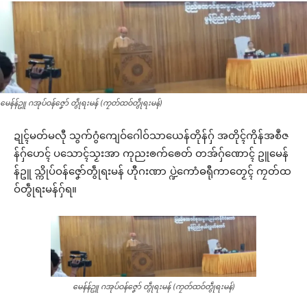
မေန်န်ဥူ ဂအုပ်ဝန်ဇၞော် တွဵုရးမန် (ကၠတ်ထဝ်တွဵုရးမန်)
ဍုၚ်မတ်မလီု သွက်ဂွံကျေဝ်ဂေါဝ်သာယေန်တိုန်ဂှ် အတိုၚ်ကိုန်အစဳဇ
န်ဂှ်ဟေၚ် ပသောၚ်သၟးအာ ကုညးၜက်ၜေတ် တအ်ဂှ်ဏောၚ် ဥူမေန်
န်ဥူ သ္ကိုပ်ဝန်ဇၞော်တွဵုရးမန် ဟီုဂးဏာ ပ္ဍဲကောံဓရီုကာတၟေၚ် ကၠတ်ထ
ဝ်တွဵုရးမန်ဂှ်ရ။
မေန်န်ဥူ ဂအုပ်ဝန်ဇၞော် တွဵုရးမန် (ကၠတ်ထဝ်တွဵုရးမန်)