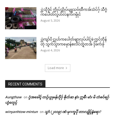
ပ္ဍဲသ္ၚိဒၟံင် က္ဍိုပ်သ္ကိုပ်ပျူသဝ်ထဳကအ်သံင်ဂှ် သီဂွံ
ကပေါတ်လွဟ်လနက်ဂမၠိုင်
August 5, 2026
ပ္ဍဲကျာ်ပိ င္ရုဟ်ကပေါတ်ဖျာလုပ်ပါၚ်ဖဴ က္ဍင်တိုန်
တုဲ သွက်သၟာကမၠောန်စလိင်တ္ရဲတအ် ဒှ်ခက်ခုဲ
August 4, 2026
Load more
RECENT COMMENTS
Aungthaw
ဂွံအခေါၚ် တၚ်ယၟုမန်ဟီုဂှ် ၜိုတ်ဆ နာဲ၊ ဣစဳ၊ မာံ၊ မိ တံဓဝ်ရဂှ်
on
ဟွံတၟေၚ်
winyanhtow-mintun
သၞာံ (၂၀၁၉) ဏံ မုဂကူပိုဲ တာလျိုၚ်နွံရော?
on