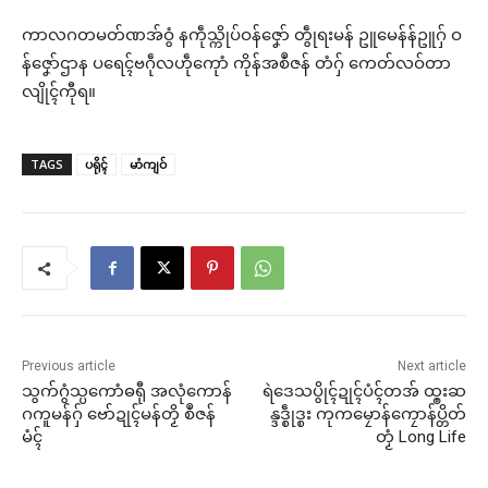
ကာလဂတမတ်ဏအ်ဝွံ နကဵုသ္ကိုပ်ဝန်ဇၞော် တွဵုရးမန် ဥူမေန်န်ဥူဂှ် ဝ
န်ဇၞော်ဌာန ပရေၚ်ဗဂဵုလဟဵုကေုာံ ကိုန်အစဳဇန် တံဂှ် ကေတ်လဝ်တာ
လျိုၚ်ကီုရ။
TAGS
ပရိုၚ်
မာံကျဝ်
Previous article
Next article
သွက်ဂွံသ္ပကောံဓရီု အလုံကောန်
ရဲဒေသပွိုၚ်ဍုၚ်ပံၚ်တအ် ထ္ၜးဆ
ဂကူမန်ဂှ် ဗော်ဍုၚ်မန်တၟိ စဳဇန်
န္ဒဒ္စဵုဒ္စး ကုကမၠောန်ကၠောန်ပ္တိတ်
မံၚ်
တၟံ Long Life