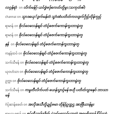
လဂ္ဂန်ရာံ
လိက်မန်ဂှ် ယဝ်ခၞံဗဒှ်ကေတ်တၟိမ္ဂး (သကုတ်ၜါ)
on
သၟာဒယှေ်ဒွက်မန်တံ သၞာံဏံပတိတ်ကဝးဒွက်ဂၠိုၚ်တိုန်ကၠုၚ်
channai
on
ဗိုလ်ဝေလေန်ဖျဝ် တံၚ်ဓဇက်ကောန်ကွးဘာမွဲတၠ
ရာမာန်
on
ဗိုလ်ဝေလေန်ဖျဝ် တံၚ်ဓဇက်ကောန်ကွးဘာမွဲတၠ
ရာမာန်
on
နန်
ဗိုလ်ဝေလေန်ဖျဝ် တံၚ်ဓဇက်ကောန်ကွးဘာမွဲတၠ
on
ဗိုလ်ဝေလေန်ဖျဝ် တံၚ်ဓဇက်ကောန်ကွးဘာမွဲတၠ
ကနန်ထဝ်
on
ဗိုလ်ဝေလေန်ဖျဝ် တံၚ်ဓဇက်ကောန်ကွးဘာမွဲတၠ
သက်သီမန်
on
ဗိုလ်ဝေလေန်ဖျဝ် တံၚ်ဓဇက်ကောန်ကွးဘာမွဲတၠ
ယုဝဟံသာ
on
ဗိုလ်ဝေလေန်ဖျဝ် တံၚ်ဓဇက်ကောန်ကွးဘာမွဲတၠ
ဥက္ကာ
on
ကမ္မတဳလိက်ပတ် ယေန်သၞာၚ်မန် ဗဟဵု ပတိတ်ဂျာနေဝ် ဘာသာ
သက်သီမန်
on
မန်
အလဵုအသဳတၟိဍုၚ်ဗမာ တိုန်ဒှ်ဥက္ကဌ အာဇြဳယာန်မ္ဂး
ဂံၚ်ဆာန်ခေတ်
on
စပ်ကဵုညးဒှ်ဒဒိုက် ပ္ဋဲဍုၚ်မလေဝ်ယှာတုဲ အမေရိကာန် ပြံၚ်လှာဲ
ရာမည စောန်
on