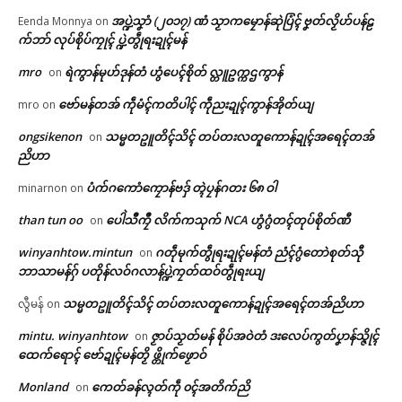
အပ္ဍဲသၞာံ (၂၀၁၇) ဏံ သၟာကမၠောန်ဆုဲပြံၚ် ဗၞတ်လၟိဟ်ပန်ဠ
Eenda Monnya
on
က်ဘာ် လုပ်စိုပ်ကၠုၚ် ပ္ဍဲတွဵုရးဍုၚ်မန်
mro
ရဲကွာန်မုဟ်ဒုန်တံ ဟွံပေၚ်စိုတ် လ္တူဥက္ကဌကွာန်
on
ဗော်မန်တအ် ကဵုမံၚ်ကတိပါၚ် ကဵုညးဍုၚ်ကွာန်အိုတ်ယျ
mro
on
ongsikenon
သမ္မတဥူတိၚ်သိၚ် တပ်တးလတူကောန်ဍုၚ်အရေၚ်တအ်
on
ညိဟာ
Related
ပံက်ဂကောံကၠောန်ဗဒှ် တ္ၚဲပၠန်ဂတး ၆၈ ဝါ
minarnon
on
than tun oo
ပေါဲသဳကၠဳ လိက်ကသုက် NCA ဟွံဂွံတၚ်တုပ်စိုတ်ဏီ
on
winyanhtow.mintun
ဂတဵုမုက်တွဵုရးဍုၚ်မန်တံ ညံၚ်ဂွံတောဲစုတ်သီု
on
ဌာန်ပရိုၚ်ဗၠးၜးမန်
ဘာသာမန်ဂှ် ပတိုန်လဝ်ဂလာန်ပ္ဍဲကၠတ်ထဝ်တွဵုရးယျ
ရုဲစှ်
သမ္မတဥူတိၚ်သိၚ် တပ်တးလတူကောန်ဍုၚ်အရေၚ်တအ်ညိဟာ
လွီမန်
on
ပ္ဍဲဂကောံအလဵုအသဳတွဵုရးဍုင်မန်
ပ္ဍဲတွဵုရး ကေုာံ ရးဂှ် ဒပ်ပၞာန် ခါန်
ဒပ်ပၞာန်ဗၟာအုပ်ဓလီုလဝ်ဂှ် နူဗော်ညဳ
ကၞက်ပ္တိုန် အဆံၚ်သ္ကိုပ်ဇမၞော်ဍုၚ်
mintu. winyanhtow
ဇၟာပ်သၟတ်မန် စိုပ်အဝဲတံ ဒးလေပ်ကွတ်ပၞာန်သ္ဇိုၚ်
on
သၟဟ်မန် ဂွံဒုင်ခါန်ကၞက် ဝန်ဇၞော်
တၟိ
ထေက်ရောၚ် ဗော်ဍုၚ်မန်တၟိ ဖ္တိုက်ဖၟောဝ်
ပရိုၚ်လက္ကရဴအိုတ်
(၂) တၠ
March 6, 2026
April 7, 2026
In "ပရိုၚ်"
Monland
ကေတ်ခန်လ္ၚတ်ကဵု ၀ၚ်အတိက်ညိ
on
🏛 လညာတ်ပါ်ပဲါ