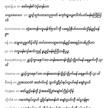
ဗော်မန်ၜါ ပံၚ်မာန်ဟာ
ရာမာန်ယ
on
ongsikenon
သ္ဘၚ်သၠာဲဂတးလညာတ် ကေုာံထ္ၜးပျးလိက်ပတ်မန်တြေံတြ
on
ဟ်
တ္ၚဲကောန်ဂကူမန်(၆၅)ဝါ ကဵု ပရေၚ်ၜိုဟ်လလမ်ကၟိန်ဍုၚ်မန်
konchannai
on
ဗၟာ
သမ္မတဥူတိၚ်သိၚ် တပ်တးလတူကောန်ဍုၚ်အရေၚ်တအ်ညိဟာ
မန်
on
ဂကူမန်​သှ်ေၜက်ကၠုၚ် နူဍုၚ်မန်တြေံဟရိပုဉ္ဇ
jor
on
သ္ဘၚ်ကၞာစှေ်ဘာ တန်ဗတောန်ကွိုၚ်ကွိုက်မန် မရနုက်ကဵု (၃)
Banyakhong
on
ဝါ
သ္ဘၚ်ကၞာစှေ်ဘာ တန်ဗတောန်ကွိုၚ်ကွိုက်မန် မရနုက်ကဵု (၃) ဝါ
channai
on
ညးဒေသတံ ဒးထံက်ပၚ် သွက်က္ဍိုပ်ရပ်လွဟ်မန် ဖျေံလွဟ်
ဗီဇမန်
on
ဗော်ဍုၚ်မန်တၟိ ဂွံအခေါၚ်ဒၞာဲဖျေံဒပ်ဂၠိုၚ်တိုန်
Ougkar
on
ဂကောံရပ်လွဟ် က္ဍိုပ်နာဲဗေန်တံ ဖျေံလွဟ်ကဵု ဒပ်ပၞာန်ဗၟာ
သိုက်ဇံ
on