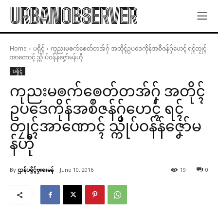
URBANOBSERVER
Home
ပရိုၚ်
ကုညးမၜက်ၜေတ်တအ်ဂှ် အတိုၚ်ဥပဒေကိုန်အစဳဇန်ဂှ်ဟေၚ် ရၚ်တၠုၚ်
အာဏောၚ် သ္ကိုပ်ဝန်န်ဇၞော်မန်ဟီု
ပရိုၚ်
ကုညးမၜက်ၜေတ်တအ်ဂှ် အတိုၚ်
ဥပဒေကိုန်အစဳဇန်ဂှ်ဟေၚ် ရၚ်
တၠုၚ်အာဏောၚ် သ္ကိုပ်ဝန်န်ဇၞော်မ
န်ဟီု
By
ဌာန်ပရိုၚ်ဗၠးၜးမန်
June 10, 2016
19
0