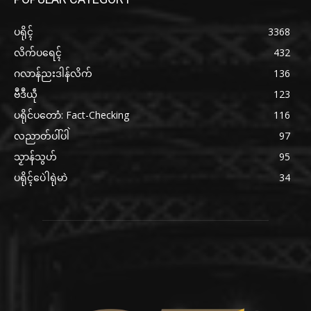
ပရိုၚ်
3368
လိက်ပရေၚ်
432
ဂလာန်ညးဒါန်လိက်
136
ဗဳဒဳယဵု
123
ပရိုင်ပတောံ: Fact-Checking
116
လညာတ်ပါ်ပါဲ
97
သၟာန်သွဟ်
95
ပရိုၚ်ပေဲါရုဲမာဲ
34