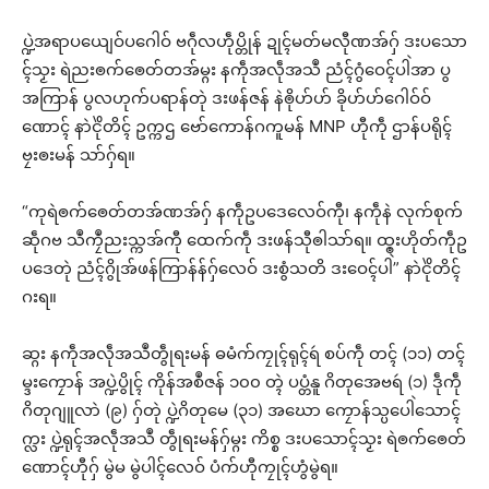
ပ္ဍဲအရာပယျေဝ်ပဂေါဝ် ဗဂဵုလဟဵုပ္တိုန် ဍုၚ်မတ်မလီုဏအ်ဂှ် ဒးပသော
ၚ်သၟး ရဲညးၜက်ၜေတ်တအ်မ္ဂး နကဵုအလဵုအသဳ ညံၚ်ဂွံဝေၚ်ပါဲအာ ပွ
အကြာန် ပွလဟုက်ပရာန်တုဲ ဒးဖန်ဇန် နဲၜိုဟ်ဟ် ခိုဟ်ဟ်ဂေါဝ်ဝ်
ဏောၚ် နာဲၚိုဲတိၚ် ဥက္ကဌ ဗော်ကောန်ဂကူမန် MNP ဟီုကဵု ဌာန်ပရိုၚ်
ဗၠးၜးမန် သာ်ဂှ်ရ။
“ကုရဲၜက်ၜေတ်တအ်ဏအ်ဂှ် နကဵုဥပဒေလေဝ်ကီု၊ နကဵုနဲ လုက်စုက်
ဆဵုဂဗ သဳကၠဳညးသ္ကအ်ကီု ထေက်ကဵု ဒးဖန်သီုၜါသာ်ရ။ ထ္ၜးဟိုတ်ကဵုဥ
ပဒေတုဲ ညံၚ်ဂွိုအ်ဖန်ကြာန်န်ဂှ်လေဝ် ဒးစွံသတိ ဒးဝေၚ်ပါဲ” နာဲၚိုဲတိၚ်
ဂးရ။
ဆ္ဂး နကဵုအလဵုအသဳတွဵုရးမန် ဓမံက်ကၠုၚ်ရုၚ်ရဴ စပ်ကဵု တၚ် (၁၁) တၚ်
မ္ဒးကၠောန် အပ္ဍဲပွိုၚ် ကိုန်အစဳဇန် ၁၀၀ တ္ၚဲ ပပ္တံနူ ဂိတုအေဗရဴ (၁) ဒဵုကဵု
ဂိတုဂျူလာဲ (၉) ဂှ်တုဲ ပ္ဍဲဂိတုမေ (၃၁) အဃော ကၠောန်သ္ပပေါဲသောၚ်
က္လး ပ္ဍဲရုၚ်အလဵုအသဳ တွဵုရးမန်ဂှ်မ္ဂး ကိစ္စ ဒးပသောၚ်သၟး ရဲၜက်ၜေတ်
ဏောၚ်ဟီုဂှ် မွဲမ မွဲပါၚ်လေဝ် ပံက်ဟီုကၠုၚ်ဟွံမွဲရ။