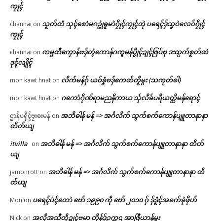
ကၠုၚ်
သၟတ်တံ သုၚ်စောဲမဂဥုဲၜူမာဲဂၠိုၚ်ကၠုၚ်တုဲ ပရေၚ်ဒှ်သၞဝဲလေဝ်ဂၠိုၚ်
channai
on
ကၠုၚ်
ကမ္မတဳကၠောန်ဗဒှ်တ္ၚဲကောန်ဂကူမန်ပွိုၚ်ဍုၚ်ဇြပ်ဗု ဒးထ္ပက်စၟတ်တဲ
channai
on
ဒုၚ်လျိုၚ်
လိက်မန်ဂှ် ယဝ်ခၞံဗဒှ်ကေတ်တၟိမ္ဂး (သကုတ်ၜါ)
mon kawt hnat
on
ဂကောံဂိုဏ်ရာမညနိကာယ သှ်လိခ်ပရိယတ္တိမန်ရောၚ်
mon kawt hnat
on
အဘိဓါန် မန် => အၚ်္ဂလိက် သွက်စက်ကောန်ပျူတာနာနာ
ဌာန်ပရိုၚ်ဗၠးၜးမန်
on
တိတ်ယျ
itvilla
အဘိဓါန် မန် => အၚ်္ဂလိက် သွက်စက်ကောန်ပျူတာနာနာ တိတ်
on
ယျ
အဘိဓါန် မန် => အၚ်္ဂလိက် သွက်စက်ကောန်ပျူတာနာနာ တိ
jamonrott
on
တ်ယျ
ပရေၚ်ပံၚ်တောဲ ဗော် ၁၉၉၀ ကဵု ဗော် ၂၀၁၀ ဂှ် ဒှ်ဒၟံၚ်အခက်ခုဲဖိုဟ်
Mon
on
အလဵုအသဳတၟိဍုၚ်ဗမာ တိုန်ဒှ်ဥက္ကဌ အာဇြဳယာန်မ္ဂး
Nick
on