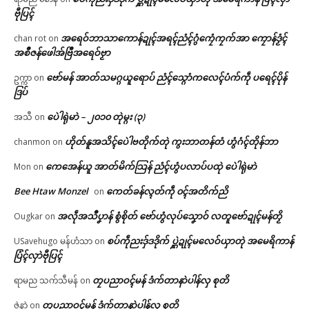
ဗီုပြၚ်
အရေဝ်ဘာသာကောန်ဍုၚ်အရၚ်ညံၚ်ဂွံကၠေံကၠက်အာ ကၠောန်ဒၟံၚ်
chan rot
on
အစဳဇန်ဖေါအ်ဗြဳအရေဝ်ဗၟာ
ဗော်မန် အာတ်သမဂ္ဂယူရောပ် ညံၚ်သ္ဂောံကလေၚ်ပံက်ကဵု ပရေၚ်ပိုန်
ဥက္ကာ
on
ဒြပ်
ပေဲါရုဲမာဲ – ၂၀၁၀ တုဲမ္ဂး (၃)
အသီ
on
ဟိုတ်နူအသိၚ်ပေဲါဗတိုက်တုဲ ကွးဘာတန်တံ ဟွံဂံၚ်တိုန်ဘာ
chanmon
on
ကေအေန်ယူ အာတ်မိက်သြန် ညံၚ်ဟွံပလာပ်ပထုဲ ပေဲါရုဲမာဲ
Mon
on
Bee Htaw Monzel
ကေတ်ခန်လ္ၚတ်ကဵု ၀ၚ်အတိက်ညိ
on
အလဵုအသဳပၞာန် စွံစိုတ် ဗော်ဟွံလုပ်သၞောဝ် လတူဗော်ဍုၚ်မန်တၟိ
Ougkar
on
စပ်ကဵုညးဒှ်ဒဒိုက် ပ္ဋဲဍုၚ်မလေဝ်ယှာတုဲ အမေရိကာန်
USavehugo မန်ဟံသာ
on
ပြံၚ်လှာဲဗီုပြၚ်
တၠပညာဝၚ်မန် ဒံက်တာနာဲပါန်လှ စုတိ
ရာမည သက်သီမန်
on
တၠပညာဝၚ်မန် ဒံက်တာနာဲပါန်လှ စုတိ
ဇဲနာဲ
on