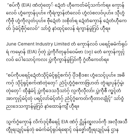
“စပ်ကဵု (EIA) ဏံတုဲတှေ် ဍေံတံ ဟီုကေတ်မံၚ်သက်က်ရ။ ကၠောန်
လေဝ် ဟွံကၠောန်ပုဟ်။ ကဵုရဲကွာန်တံလေဝ် ဟွံလဴစလဝ်ပုဟ်။ သီုဟွံ
ကဵုဗဵု ဟွံကဵုလ္ၚတ်ပုဟ်။ ဗီုဍေံတံ ဒးစိုတ်ရ ဍေံတံကၠောန် ဍေံတံဟီုကေ
တ် ဒှ်မံၚ်ဗီုဂှ်လေဝ်” သာ်ဝွံ နာဲထုၚ်လေန် ရဲကွာန်မွဲဂြဝ် ဟီုရ။
June Cement Industry Limited တံ ကၠောန်လဝ် ပရေၚ်ဓမံက်ရုပ်
ရဴ ကမၠောန် (EIA) ဂှ်တုဲ ပ္ဍဲကဵုဂိတုနဝ်ဝေမ်ဗာ (၁၇) တေံ ကၠောန်ကၠုၚ်
လဝ် ပေဲါသောၚ်ကလး ပ္ဍဲကဵုကွာန်မွဲဂြဝ်ကီု ဂွံတီကေတ်ရ။
“စပ်ကဵုပရေၚ်ဍေံတံသိုၚ်မံၚ်ရုၚ်စက်ဂှ် ပိုဲဒစဵုဒစး ဟွံသေၚ်ပုဟ်။ အဓိ
ကဂှ် သိုၚ်ရုၚ်စက်ဏံတုဲတှေ် ညံၚ်ဟွံဂွံစကာဇြဟတ် တၟံချးပၠန်ဂှ်မွဲ၊
တုဲတှေ် ထီုနွံမံၚ် ပ္ဍဲကဵုဒေသဒဵုသာဲဂှ် လ္ပကဵုလီုလာ်၊ ပ္ဍဲကဵုၜဳ က္ၜၚ်တံ
အာကၠုၚ်မံၚ်တုဲ ပရၚ်လာ်မံၚ်တံဂှ် ညံၚ်ဂွံကေတ်ကဵုတာလျိုၚ်” သာ်ဝွံ
ညးဒေသကွာန်မွဲဂြဝ် နာဲထောန်ကျဳ ဟီုရ။
သွက်ဂွံကၠောန် လိက်ဒုၚ်စဳရေၚ် EIA ဏံဂှ် ပ္တိုန်ထ္ၜးလဝ်ကဵု အလဵုအသဳ
တွဵုရးဍုၚ်မန်တုဲ ဓမံက်မံၚ်ရုပ်ရဴရောၚ် ဝန်ဇၞော်တွဵုရးဍုၚ်မန် ဌာန