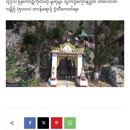
(၄၇၁) ပြကောဋိကိုတ်တုဲ မွဲတ္ၚဲမ္ဂး သွက်ဂွံကၠောန်ပ္တိတ် တိဗိလာတ်
လျိုၚ် (၅၀၀၀) တာန်ရောၚ် ဂွံတီကေတ်ရ။