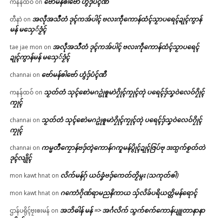
ဗော်မန်ၜါဗော် ဟွံဒှ်ပံၚ်ဏီ
ကနန်ထဝ်
on
အလဵုအသဳတံ ဒုၚ်ကအ်ပါၚ် ဗလးကဵုကောန်ထံၚ်သၟာပရေၚ်ဍုၚ်ကွာန်
တီနာဲ
on
မန် မသှေ်ဒၟံၚ်
အလဵုအသဳတံ ဒုၚ်ကအ်ပါၚ် ဗလးကဵုကောန်ထံၚ်သၟာပရေၚ်
tae jae mon
on
ဍုၚ်ကွာန်မန် မသှေ်ဒၟံၚ်
ဗော်မန်ၜါဗော် ဟွံဒှ်ပံၚ်ဏီ
channai
on
သၟတ်တံ သုၚ်စောဲမဂဥုဲၜူမာဲဂၠိုၚ်ကၠုၚ်တုဲ ပရေၚ်ဒှ်သၞဝဲလေဝ်ဂၠိုၚ်
ကနန်ထဝ်
on
ကၠုၚ်
သၟတ်တံ သုၚ်စောဲမဂဥုဲၜူမာဲဂၠိုၚ်ကၠုၚ်တုဲ ပရေၚ်ဒှ်သၞဝဲလေဝ်ဂၠိုၚ်
channai
on
ကၠုၚ်
ကမ္မတဳကၠောန်ဗဒှ်တ္ၚဲကောန်ဂကူမန်ပွိုၚ်ဍုၚ်ဇြပ်ဗု ဒးထ္ပက်စၟတ်တဲ
channai
on
ဒုၚ်လျိုၚ်
လိက်မန်ဂှ် ယဝ်ခၞံဗဒှ်ကေတ်တၟိမ္ဂး (သကုတ်ၜါ)
mon kawt hnat
on
ဂကောံဂိုဏ်ရာမညနိကာယ သှ်လိခ်ပရိယတ္တိမန်ရောၚ်
mon kawt hnat
on
အဘိဓါန် မန် => အၚ်္ဂလိက် သွက်စက်ကောန်ပျူတာနာနာ
ဌာန်ပရိုၚ်ဗၠးၜးမန်
on