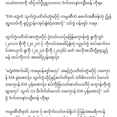
သယံဇာတကဵု ထိၚ်ဒဝ်ပွဳပွူသဘာဝ ဒံက်တာနာဲကျဳဝေန် ဟီုရ။
“EIA ဍေံတံ သွက်ဂွံပတိတ်တၟံခပဵုဂှ် ကမ္ပဏဳတံ ဓဇက်အစဳဇန်တုဲ ပ္တိုန်
ထ္ၜးလဝ်ကဵု ရုၚ်ဌာန်ဂအုပ်နွံမံၚ်ဏောၚ်” သာ်ဝွံ ဝန်ဇၞော် ဂးရ။
သွက်ဂွံပတိတ်အာတၟံခပဵုဂှ် ဂွံလဝ်လာၚ်ဇြေန်ကၠောန်တၟံ နူကဵုသၞာံ
(၂၀၁၁) စဵုကဵု (၂၀၂၁) ဂှ် ကဵုလဝ်အခေါၚ်နွံတုဲ လၟုဟ်ဝွံ ထပ်ဆက်လ
ဝ်အာယုက် နူကဵု (၂၀၂၁) စဵုကဵု (၂၀၃၆) တေံ အလဵုအသဳတွဵုရးဍုၚ်
မန် ထပ်ကဵုလဝ် အခေါၚ်ပၠန်ရောၚ်။
“ဍေံတံဖံက်မါၚ် ကမၠောန်ဇၞော်တှေ် အရၚ်ဂွံပတိတ်တၟံခပဵုဂှ် ဒးကၠော
န် EIA မွဲဏောၚ်။ သွက်ဂွံသိုၚ်ရုၚ်စက်တိဗုတ် (တိဗိလာတ်) ဂှ်လေဝ်
ဒးကၠောန် EIA ပၠန်ဏောၚ်။ စပ်ကဵုဇြဟတ်ဓာတ်လလဳဂှ် ကၠောန်ကဵုတၟံ
ချးတှေ် သွက် (၁) မဳဂါဝါတ်လေဝ် ဒးကၠောန် EIA ပၠန်ဏောၚ်” သာ်
ဝွံ ဒံက်တာနာဲကျဳဝေန် ဟီုရ။
ကမ္ပဏဳတိဗုတ် June ဂှ် ဓလိုက်လဝ်တမ်ရိုဟ် သြန်အမေရိကာန်