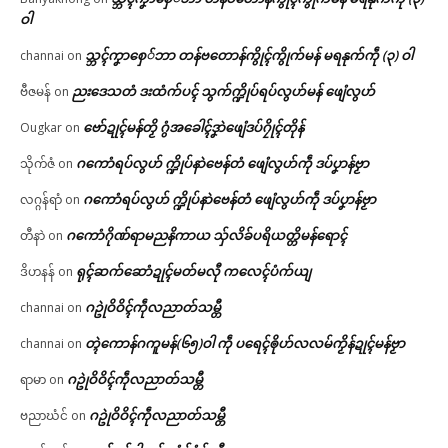
ဝါ
သ္ဘၚ်ကၞာစှေ်ဘာ တန်ဗတောန်ကွိုၚ်ကွိုက်မန် မရနုက်ကဵု (၃) ဝါ
channai
on
ညးဒေသတံ ဒးထံက်ပၚ် သွက်က္ဍိုပ်ရပ်လွဟ်မန် ဖျေံလွဟ်
ဗီဇမန်
on
ဗော်ဍုၚ်မန်တၟိ ဂွံအခေါၚ်ဒၞာဲဖျေံဒပ်ဂၠိုၚ်တိုန်
Ougkar
on
ဂကောံရပ်လွဟ် က္ဍိုပ်နာဲဗေန်တံ ဖျေံလွဟ်ကဵု ဒပ်ပၞာန်ဗၟာ
သိုက်ဇံ
on
ဂကောံရပ်လွဟ် က္ဍိုပ်နာဲဗေန်တံ ဖျေံလွဟ်ကဵု ဒပ်ပၞာန်ဗၟာ
လဂ္ဂန်ရာံ
on
ဂကောံဂိုဏ်ရာမညနိကာယ သှ်လိခ်ပရိယတ္တိမန်ရောၚ်
တီနာဲ
on
ရုၚ်ဆက်ဆောံဍုၚ်မတ်မလီု ကလေၚ်ပံက်ယျ
ဒိဟနန်
on
ဂဥုဲဝိဝိၚ်ကဵုလညာတ်သမ္တီ
channai
on
တ္ၚဲကောန်ဂကူမန်(၆၅)ဝါ ကဵု ပရေၚ်ၜိုဟ်လလမ်ကၟိန်ဍုၚ်မန်ဗၟာ
channai
on
ဂဥုဲဝိဝိၚ်ကဵုလညာတ်သမ္တီ
ရာမာ
on
ဂဥုဲဝိဝိၚ်ကဵုလညာတ်သမ္တီ
ဗညာဃံင်
on