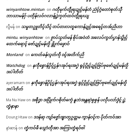
မုညးတအ် ဟီု မုညးတအ် ဂး – စ
ညးအာကၠုၚ် တ္ၚဲ “မ၊ စုံ”ဗၠေတ်မှာ
winyanhtow.mintun
ဂတဵုမုက်တွဵုရးဍုၚ်မန်တံ ညံၚ်ဂွံတောဲစုတ်သီု
on
ပရိုၚ်လက္ကရဴအိုတ်
ပ်ကဵုအကာဲအရာ ဍုင်ကျာ်ပိ
တံ ဒးဒဏ်သြန် (၃၀၀၀၀) ဒကေ
ဘာသာမန်ဂှ် ပတိုန်လဝ်ဂလာန်ပ္ဍဲကၠတ်ထဝ်တွဵုရးယျ
July 7, 2026
ဝ်
သမ္မတဥူတိၚ်သိၚ် တပ်တးလတူကောန်ဍုၚ်အရေၚ်တအ်ညိဟာ
လွီမန်
on
In "Vox Pop"
March 17, 2026
🏛 လညာတ်ပါ်ပဲါ
In "ပရိုၚ်"
mintu. winyanhtow
ဇၟာပ်သၟတ်မန် စိုပ်အဝဲတံ ဒးလေပ်ကွတ်ပၞာန်သ္ဇိုၚ်
on
ထေက်ရောၚ် ဗော်ဍုၚ်မန်တၟိ ဖ္တိုက်ဖၟောဝ်
ညးဒါန်လိက်
Monland
ကေတ်ခန်လ္ၚတ်ကဵု ၀ၚ်အတိက်ညိ
on
ဗွဳဒဳယဵု
Watchdog
နကဵုစၞောန်ပၟိၚ်ဌန်ဂအုပ်ရးအဂၞဲ ရုၚ်ပွိုၚ်ဍုၚ်ဇြပ်ဗုဗော်ဍုၚ်မန်တၟိ
on
ဒးပဲါတိတ်
ကေတ်အဆက်
အပ္ဍဲကာလသွဟ်လိက်ဏံ သ္ၚိ
နကဵုစၞောန်ပၟိၚ်ဌန်ဂအုပ်ရးအဂၞဲ ရုၚ်ပွိုၚ်ဍုၚ်ဇြပ်ဗုဗော်ဍုၚ်မန်တၟိ
ကၠောန်သ္ပကေၚ်ကာမ္ၚဵုကဵုဒါန်တံ
ayeramarn
on
စကာ sound box မ္ဂး ဂကောံအုပ်
ဒးပဲါတိတ်
ဓုပ်တံ ကေတ်အရေဝ်ရောၚ်
© ဌာန်ပရိုၚ်ဗၠးၜးမန်
ဒးစဵုဒၞာ ဒးပြိုက်ဂစိုတ်ကၠေံ နူဘဲအန္တရာဲစၟစၟန် ပလီုပလာ်ဒၟံၚ် ပ္ဍဲ
Ma Nu Haw
on
February 26, 2026
တၞံနာနာ
In "ပရိုၚ်"
ဒဒန်ဆု ကျာ်ဇၞော်အ္စာတၠဥတ္တမ ကွာန်ဝၚ်က ပိုတ်ကဝ်အာ
Doung Htaw
on
တၞံကဝ်ဖီ သ္ဂောံတဵုအာ အကြာတၞံရဝ်ဗါ
နာဲဆာန်
on