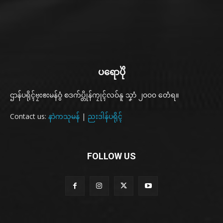
ပရောပိုဲ
ဌာန်ပရိုၚ်ဗၠးၜးမန်ဝွံ စဒက်ပ္တိုန်ကၠုၚ်လဝ်နူ သၞာံ ၂၀၀၀ တေံရ။
Contact us:
နာဲကသုမန်
|
ညးဒါန်ပရိုၚ်
FOLLOW US