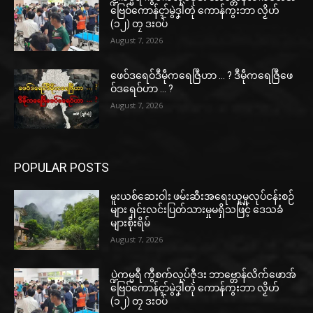
ဗြေဝ်ကောန်ၚာ်မွဲဒၞါဲတုဲ ကောန်ကွးဘာ လၟိဟ်
(၁၂) တၠ ဒးဝပ်
August 7, 2026
ဖေဝ်ဒရေဝ်ဒဳမဵုကရေဇြဳဟာ … ? ဒဳမဵုကရေဇြဳဖေ
ဝ်ဒရေဝ်ဟာ … ?
August 7, 2026
POPULAR POSTS
မူးယစ်ဆေးဝါး ဖမ်းဆီးအရေးယူမှုလုပ်ငန်းစဉ်
များ ရှင်းလင်းပြတ်သားမှုမရှိသဖြင့် ဒေသခံ
များစိုးရိမ်
August 7, 2026
ပ္ဍဲကမ္မရဳ ကွဳစက်လုပ်ဇီုဒး ဘာဗ္တောန်လိက်ဖောအ်
ဗြေဝ်ကောန်ၚာ်မွဲဒၞါဲတုဲ ကောန်ကွးဘာ လၟိဟ်
(၁၂) တၠ ဒးဝပ်