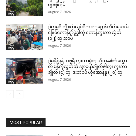
များစိုးရိမ်
August 7, 2026
ပရိုၚ်
ပ္ဍဲကမ္မရဳ ကွဳစက်လုပ်ဇီုဒး ဘာဗ္တောန်လိက်ဖောအ်
ဗြေဝ်ကောန်ၚာ်မွဲဒၞါဲတုဲ ကောန်ကွးဘာ လၟိဟ်
(၁၂) တၠ ဒးဝပ်
August 7, 2026
ပရိုၚ်
ပ္ဍဲခရိုၚ်နန်ထၜုရဳ ကွးဘာမွဲတၠ ဟိုတ်နူဖံက်သၞော
တ် ပန်ကဵုလွဟ်တုဲ အ္စာၝောံချိုတ်ၜါတၠ၊ ကွးဘာ
ချိုတ် (၄) တၠ၊ ဒးဘဲဝပ် ဟွံအောန်နူ (၂၀) တၠ
August 7, 2026
ပရိုၚ်
MOST POPULAR