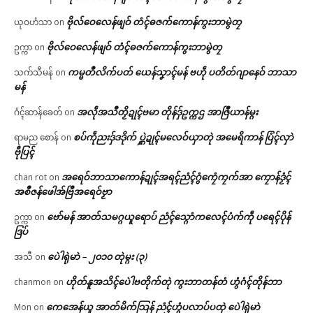
ဗိုလ်ဝေလေန်ဖျဝ် တံၚ်ဓဇက်ကောန်ကွးဘာမွဲတၠ
ယုဝဟံသာ
on
ဗိုလ်ဝေလေန်ဖျဝ် တံၚ်ဓဇက်ကောန်ကွးဘာမွဲတၠ
ဥက္ကာ
on
ကမ္မတဳလိက်ပတ် ယေန်သၞာၚ်မန် ဗဟဵု ပတိတ်ဂျာနေဝ် ဘာသာ
သက်သီမန်
on
မန်
အလဵုအသဳတၟိဍုၚ်ဗမာ တိုန်ဒှ်ဥက္ကဌ အာဇြဳယာန်မ္ဂး
ဂံၚ်ဆာန်ခေတ်
on
စပ်ကဵုညးဒှ်ဒဒိုက် ပ္ဋဲဍုၚ်မလေဝ်ယှာတုဲ အမေရိကာန် ပြံၚ်လှာဲ
ရာမည စောန်
on
ဗီုပြၚ်
အရေဝ်ဘာသာကောန်ဍုၚ်အရၚ်ညံၚ်ဂွံကၠေံကၠက်အာ ကၠောန်ဒၟံၚ်
chan rot
on
အစဳဇန်ဖေါအ်ဗြဳအရေဝ်ဗၟာ
ဗော်မန် အာတ်သမဂ္ဂယူရောပ် ညံၚ်သ္ဂောံကလေၚ်ပံက်ကဵု ပရေၚ်ပိုန်
ဥက္ကာ
on
ဒြပ်
ပေဲါရုဲမာဲ – ၂၀၁၀ တုဲမ္ဂး (၃)
အသီ
on
ဟိုတ်နူအသိၚ်ပေဲါဗတိုက်တုဲ ကွးဘာတန်တံ ဟွံဂံၚ်တိုန်ဘာ
chanmon
on
ကေအေန်ယူ အာတ်မိက်သြန် ညံၚ်ဟွံပလာပ်ပထုဲ ပေဲါရုဲမာဲ
Mon
on