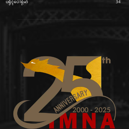
ပရိုၚ်ပေဲါရုဲမာဲ
34