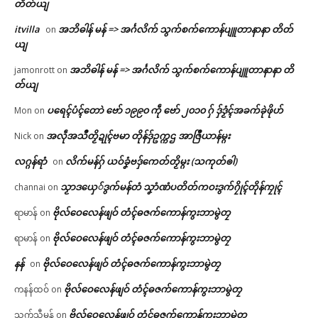
တိတ်ယျ
itvilla
အဘိဓါန် မန် => အၚ်္ဂလိက် သွက်စက်ကောန်ပျူတာနာနာ တိတ်
on
ယျ
အဘိဓါန် မန် => အၚ်္ဂလိက် သွက်စက်ကောန်ပျူတာနာနာ တိ
jamonrott
on
တ်ယျ
ပရေၚ်ပံၚ်တောဲ ဗော် ၁၉၉၀ ကဵု ဗော် ၂၀၁၀ ဂှ် ဒှ်ဒၟံၚ်အခက်ခုဲဖိုဟ်
Mon
on
အလဵုအသဳတၟိဍုၚ်ဗမာ တိုန်ဒှ်ဥက္ကဌ အာဇြဳယာန်မ္ဂး
Nick
on
လဂ္ဂန်ရာံ
လိက်မန်ဂှ် ယဝ်ခၞံဗဒှ်ကေတ်တၟိမ္ဂး (သကုတ်ၜါ)
on
သၟာဒယှေ်ဒွက်မန်တံ သၞာံဏံပတိတ်ကဝးဒွက်ဂၠိုၚ်တိုန်ကၠုၚ်
channai
on
ဗိုလ်ဝေလေန်ဖျဝ် တံၚ်ဓဇက်ကောန်ကွးဘာမွဲတၠ
ရာမာန်
on
ဗိုလ်ဝေလေန်ဖျဝ် တံၚ်ဓဇက်ကောန်ကွးဘာမွဲတၠ
ရာမာန်
on
နန်
ဗိုလ်ဝေလေန်ဖျဝ် တံၚ်ဓဇက်ကောန်ကွးဘာမွဲတၠ
on
ဗိုလ်ဝေလေန်ဖျဝ် တံၚ်ဓဇက်ကောန်ကွးဘာမွဲတၠ
ကနန်ထဝ်
on
ဗိုလ်ဝေလေန်ဖျဝ် တံၚ်ဓဇက်ကောန်ကွးဘာမွဲတၠ
သက်သီမန်
on