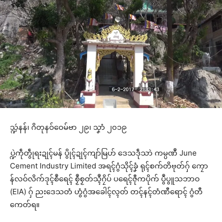
သ္ဍဴနန်၊ ဂိတုနဝ်ဝေမ်ဗာ ၂၉၊ သၞာံ ၂၀၁၉
ပ္ဍဲကဵုတွဵုရးဍုၚ်မန် ပွိုၚ်ဍုၚ်ကျာ်မြဟ် ဒေသဒဵုသာဲ ကမ္ပဏဳ June
Cement Industry Limited အရၚ်ဂွံသိုၚ်ခၞံ ရုၚ်စက်တိဗုတ်ဂှ် ကၠော
န်လဝ်လိက်ဒုၚ်စဳရေၚ် စၟဳစၟတ်သ္ၚဳဂၠိပ် ပရေၚ်ဇီုကပိုက် ပွဳပွူသဘာဝ
(EIA) ဂှ် ညးဒေသတံ ဟွံဂွံအခေါၚ်လ္ၚတ် တၚ်နၚ်တံဏီရောၚ် ဂွံတီ
ကေတ်ရ။