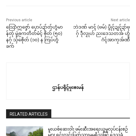
Previous article
Next article
သြောံဣဇၞော် ပၠောပ်ဍာ်တှ်ဟွံမာ
ဘဲဒဏ် မာၚ် (ဗမ်) ပွိုၚ်ဍုၚ်ဍာ်ဗု
န်တုဲ မွဲဨကတိတ်မံၚ် ၜိုတ် (၅၀)
ဂှ် ဒဵုလၟုဟ် ညးဒေသတအ် ဟွံ
နဂှ် သှ်ၜေိုတ် (၁၀) န ကြပ်ဟွံ
ဂံၚ်အာကၠအ်ဏီ
ခက်
ဌာန်ပရိုၚ်ဗၠးၜးမန်
RELATED ARTICLES
မူးယစ်ဆေးဝါး ဖမ်းဆီးအရေးယူမှုလုပ်ငန်းစဉ်
များ ရှင်းလင်းပြတ်သားမှုမရှိသဖြင့် ဒေသခံ