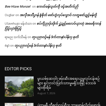
Bee Htaw Monzel
ကေတ်ခန်လ္ၚတ်ကဵု ၀ၚ်အတိက်ညိ
on
အလဵုအသဳပၞာန် စွံစိုတ် ဗော်ဟွံလုပ်သၞောဝ် လတူဗော်ဍုၚ်မန်တၟိ
Ougkar
on
စပ်ကဵုညးဒှ်ဒဒိုက် ပ္ဋဲဍုၚ်မလေဝ်ယှာတုဲ အမေရိကာန်
USavehugo မန်ဟံသာ
on
ပြံၚ်လှာဲဗီုပြၚ်
တၠပညာဝၚ်မန် ဒံက်တာနာဲပါန်လှ စုတိ
ရာမည သက်သီမန်
on
တၠပညာဝၚ်မန် ဒံက်တာနာဲပါန်လှ စုတိ
ဇဲနာဲ
on
EDITOR PICKS
မူးယစ်ဆေးဝါး ဖမ်းဆီးအရေးယူမှုလုပ်ငန်းစဉ်
များ ရှင်းလင်းပြတ်သားမှုမရှိသဖြင့် ဒေသခံ
များစိုးရိမ်
August 7, 2026
ပ္ဍဲကမ္မရဳ ကွဳစက်လုပ်ဇီုဒး ဘာဗ္တောန်လိက်ဖောအ်