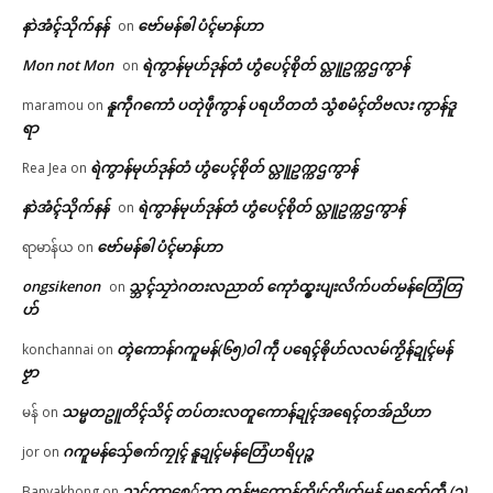
နာဲအံၚ်သိုက်နန်
ဗော်မန်ၜါ ပံၚ်မာန်ဟာ
on
Mon not Mon
ရဲကွာန်မုဟ်ဒုန်တံ ဟွံပေၚ်စိုတ် လ္တူဥက္ကဌကွာန်
on
နူကဵုဂကောံ ပတုဲဖဵုကွာန် ပရဟိတတံ သွံစမံၚ်တိဗလး ကွာန်ဒူ
maramou
on
ရာ
ရဲကွာန်မုဟ်ဒုန်တံ ဟွံပေၚ်စိုတ် လ္တူဥက္ကဌကွာန်
Rea Jea
on
နာဲအံၚ်သိုက်နန်
ရဲကွာန်မုဟ်ဒုန်တံ ဟွံပေၚ်စိုတ် လ္တူဥက္ကဌကွာန်
on
ဗော်မန်ၜါ ပံၚ်မာန်ဟာ
ရာမာန်ယ
on
ongsikenon
သ္ဘၚ်သၠာဲဂတးလညာတ် ကေုာံထ္ၜးပျးလိက်ပတ်မန်တြေံတြ
on
ဟ်
တ္ၚဲကောန်ဂကူမန်(၆၅)ဝါ ကဵု ပရေၚ်ၜိုဟ်လလမ်ကၟိန်ဍုၚ်မန်
konchannai
on
ဗၟာ
သမ္မတဥူတိၚ်သိၚ် တပ်တးလတူကောန်ဍုၚ်အရေၚ်တအ်ညိဟာ
မန်
on
ဂကူမန်​သှ်ေၜက်ကၠုၚ် နူဍုၚ်မန်တြေံဟရိပုဉ္ဇ
jor
on
သ္ဘၚ်ကၞာစှေ်ဘာ တန်ဗတောန်ကွိုၚ်ကွိုက်မန် မရနုက်ကဵု (၃)
Banyakhong
on