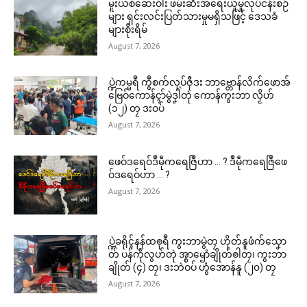
မူးယစ်ဆေးဝါး ဖမ်းဆီးအရေးယူမှုလုပ်ငန်းစဉ်
များ ရှင်းလင်းပြတ်သားမှုမရှိသဖြင့် ဒေသခံ
များစိုးရိမ်
August 7, 2026
ပ္ဍဲကမ္မရဳ ကွဳစက်လုပ်ဇီုဒး ဘာဗ္တောန်လိက်ဖောအ်
ဗြေဝ်ကောန်ၚာ်မွဲဒၞါဲတုဲ ကောန်ကွးဘာ လၟိဟ်
(၁၂) တၠ ဒးဝပ်
August 7, 2026
ဖေဝ်ဒရေဝ်ဒဳမဵုကရေဇြဳဟာ … ? ဒဳမဵုကရေဇြဳဖေ
ဝ်ဒရေဝ်ဟာ … ?
August 7, 2026
ပ္ဍဲခရိုၚ်နန်ထၜုရဳ ကွးဘာမွဲတၠ ဟိုတ်နူဖံက်သၞော
တ် ပန်ကဵုလွဟ်တုဲ အ္စာၝောံချိုတ်ၜါတၠ၊ ကွးဘာ
ချိုတ် (၄) တၠ၊ ဒးဘဲဝပ် ဟွံအောန်နူ (၂၀) တၠ
August 7, 2026