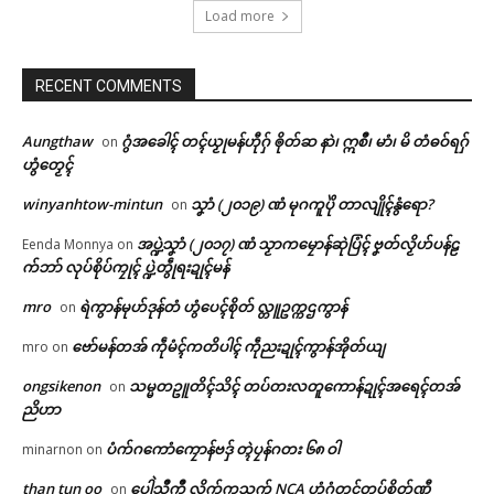
Load more
RECENT COMMENTS
Aungthaw
ဂွံအခေါၚ် တၚ်ယၟုမန်ဟီုဂှ် ၜိုတ်ဆ နာဲ၊ ဣစဳ၊ မာံ၊ မိ တံဓဝ်ရဂှ်
on
ဟွံတၟေၚ်
winyanhtow-mintun
သၞာံ (၂၀၁၉) ဏံ မုဂကူပိုဲ တာလျိုၚ်နွံရော?
on
အပ္ဍဲသၞာံ (၂၀၁၇) ဏံ သၟာကမၠောန်ဆုဲပြံၚ် ဗၞတ်လၟိဟ်ပန်ဠ
Eenda Monnya
on
က်ဘာ် လုပ်စိုပ်ကၠုၚ် ပ္ဍဲတွဵုရးဍုၚ်မန်
mro
ရဲကွာန်မုဟ်ဒုန်တံ ဟွံပေၚ်စိုတ် လ္တူဥက္ကဌကွာန်
on
ဗော်မန်တအ် ကဵုမံၚ်ကတိပါၚ် ကဵုညးဍုၚ်ကွာန်အိုတ်ယျ
mro
on
Related
ongsikenon
သမ္မတဥူတိၚ်သိၚ် တပ်တးလတူကောန်ဍုၚ်အရေၚ်တအ်
on
ညိဟာ
ဌာန်ပရိုၚ်ဗၠးၜးမန်
ပံက်ဂကောံကၠောန်ဗဒှ် တ္ၚဲပၠန်ဂတး ၆၈ ဝါ
minarnon
on
ရုဲစှ်
than tun oo
ပေါဲသဳကၠဳ လိက်ကသုက် NCA ဟွံဂွံတၚ်တုပ်စိုတ်ဏီ
on