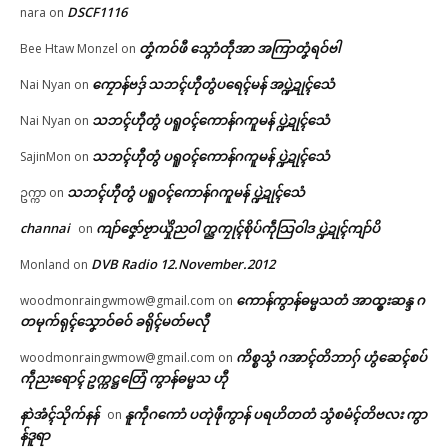
DSCF1116
nara
on
တၞံကဝ်ဖီ သ္ဂောံတဵုအာ အကြာတၞံရဝ်ဗါ
Bee Htaw Monzel
on
ကၠောန်ဗဒှ် သဘၚ်ဟီုတွံပရေၚ်မန် အပ္ဍဲဍုၚ်သေံ
Nai Nyan
on
သဘၚ်ဟီုတွံ ပရူဝၚ်ကောန်ဂကူမန် ပ္ဍဲဍုၚ်သေံ
Nai Nyan
on
သဘၚ်ဟီုတွံ ပရူဝၚ်ကောန်ဂကူမန် ပ္ဍဲဍုၚ်သေံ
SajinMon
on
သဘၚ်ဟီုတွံ ပရူဝၚ်ကောန်ဂကူမန် ပ္ဍဲဍုၚ်သေံ
ဥက္ကာ
on
channai
ကျာ်ဇၞော်ဗၟာယှိုဲညဝါ က္ညကၠုၚ်စိုပ်ကဵုသြဝါဒ ပ္ဍဲဍုၚ်ကျာ်ပိ
on
DVB Radio 12.November.2012
Monland
on
ကောန်ကွာန်ဓမ္မသတံ အာထ္ၜးဆန္ဒ ဂ
woodmonraingwmow@gmail.com
on
တမုက်ရုၚ်သၞောဝ်ဓဝ် ခရိုၚ်မတ်မလီု
ကိစ္စသွံ ဂအာၚ်တိဘာဂှ် ဟွံဆေၚ်စပ်
woodmonraingwmow@gmail.com
on
ကဵုညးရောၚ် ဥက္ကဋ္ဌတြေံ ကွာန်ဓမ္မသ ဟီု
နာဲအံၚ်သိုက်နန်
နူကဵုဂကောံ ပတုဲဖဵုကွာန် ပရဟိတတံ သွံစမံၚ်တိဗလး ကွာ
on
န်ဒူရာ