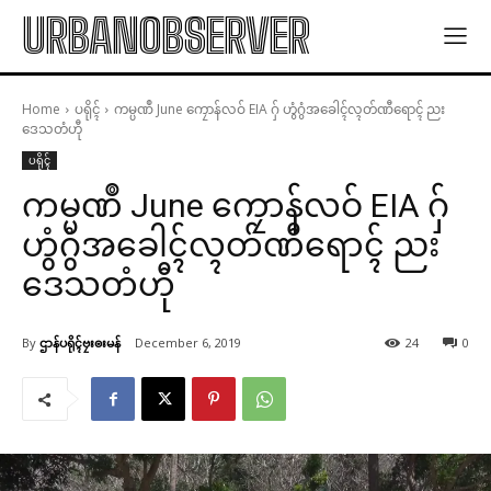
URBANOBSERVER
Home
ပရိုၚ်
ကမ္ပဏဳ June ကၠောန်လဝ် EIA ဂှ် ဟွံဂွံအခေါၚ်လ္ၚတ်ဏီရောၚ် ညး
ဒေသတံဟီု
ပရိုၚ်
ကမ္ပဏဳ June ကၠောန်လဝ် EIA ဂှ်
ဟွံဂွံအခေါၚ်လ္ၚတ်ဏီရောၚ် ညး
ဒေသတံဟီု
By
ဌာန်ပရိုၚ်ဗၠးၜးမန်
December 6, 2019
24
0