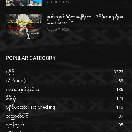
August 7, 2026
ဖေဝ်ဒရေဝ်ဒဳမဵုကရေဇြဳဟာ … ? ဒဳမဵုကရေဇြဳဖေ
ဝ်ဒရေဝ်ဟာ … ?
August 7, 2026
POPULAR CATEGORY
ပရိုၚ်
3373
လိက်ပရေၚ်
433
ဂလာန်ညးဒါန်လိက်
136
ဗဳဒဳယဵု
123
ပရိုင်ပတောံ: Fact-Checking
116
လညာတ်ပါ်ပါဲ
97
သၟာန်သွဟ်
95