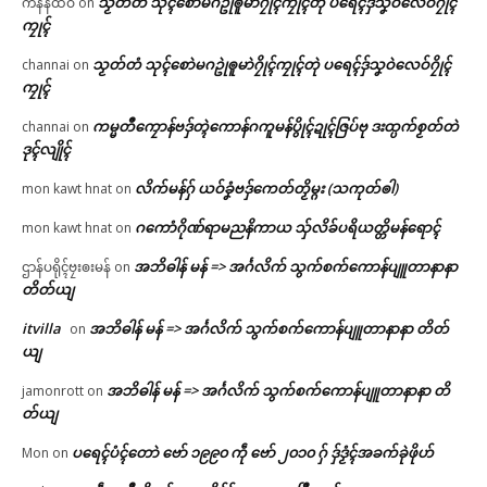
သၟတ်တံ သုၚ်စောဲမဂဥုဲၜူမာဲဂၠိုၚ်ကၠုၚ်တုဲ ပရေၚ်ဒှ်သၞဝဲလေဝ်ဂၠိုၚ်
ကနန်ထဝ်
on
ကၠုၚ်
သၟတ်တံ သုၚ်စောဲမဂဥုဲၜူမာဲဂၠိုၚ်ကၠုၚ်တုဲ ပရေၚ်ဒှ်သၞဝဲလေဝ်ဂၠိုၚ်
channai
on
ကၠုၚ်
ကမ္မတဳကၠောန်ဗဒှ်တ္ၚဲကောန်ဂကူမန်ပွိုၚ်ဍုၚ်ဇြပ်ဗု ဒးထ္ပက်စၟတ်တဲ
channai
on
ဒုၚ်လျိုၚ်
လိက်မန်ဂှ် ယဝ်ခၞံဗဒှ်ကေတ်တၟိမ္ဂး (သကုတ်ၜါ)
mon kawt hnat
on
ဂကောံဂိုဏ်ရာမညနိကာယ သှ်လိခ်ပရိယတ္တိမန်ရောၚ်
mon kawt hnat
on
အဘိဓါန် မန် => အၚ်္ဂလိက် သွက်စက်ကောန်ပျူတာနာနာ
ဌာန်ပရိုၚ်ဗၠးၜးမန်
on
တိတ်ယျ
itvilla
အဘိဓါန် မန် => အၚ်္ဂလိက် သွက်စက်ကောန်ပျူတာနာနာ တိတ်
on
ယျ
အဘိဓါန် မန် => အၚ်္ဂလိက် သွက်စက်ကောန်ပျူတာနာနာ တိ
jamonrott
on
တ်ယျ
ပရေၚ်ပံၚ်တောဲ ဗော် ၁၉၉၀ ကဵု ဗော် ၂၀၁၀ ဂှ် ဒှ်ဒၟံၚ်အခက်ခုဲဖိုဟ်
Mon
on