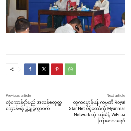
Previous article
Next article
တ္ၚဲကောန်ၚာ်မည် အလန်စတုတ္ထ
တၠကမၠောန်မန် ကမ္ပဏဳ Royal
ကၠောန်ဗဒှ် ပ္ဍဲဍုၚ်ကၟာဝက်
Star Net ပံၚ်တောဲကဵု Myanmar
Network တုဲ တြးမံၚ် WiFi အ
ကြာဒေသရေဝ်