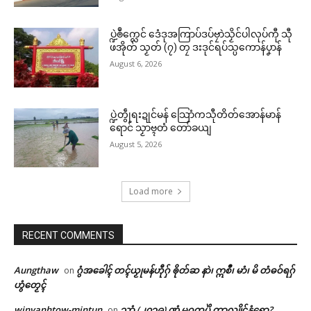
ပ္ဍဲၜဳက္လေင် ဒေံဒုအကြာပ်ဒပ်ဗၠာဲသၟိင်ပါလုပ်ကီု သီု
ဖအိုတ် သၟတ် (၇) တၠ ဒးဒုင်ရပ်သ္ပကောန်ပၞာန်
August 6, 2026
ပ္ဍဲတွဵုရးဍုင်မန် သြောံကသီုတိတ်အောန်မာန်
ရောင် သၟာဗ္ၚတံ တော်ခယျ
August 5, 2026
Load more
RECENT COMMENTS
Aungthaw
ဂွံအခေါၚ် တၚ်ယၟုမန်ဟီုဂှ် ၜိုတ်ဆ နာဲ၊ ဣစဳ၊ မာံ၊ မိ တံဓဝ်ရဂှ်
on
ဟွံတၟေၚ်
winyanhtow-mintun
သၞာံ (၂၀၁၉) ဏံ မုဂကူပိုဲ တာလျိုၚ်နွံရော?
on