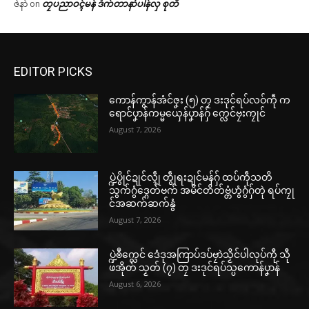
တၠပညာဝၚ်မန် ဒံက်တာနာဲပါန်လှ စုတိ
ဇဲနာဲ
on
EDITOR PICKS
ကောန်ကွာန်အံင်ဇၞး (၅) တၠ ဒးဒုင်ရပ်လဝ်ကဵု က
ရောင်ပၞာန်ကမ္မယှေန်ပၞာန်ဂှ် က္လေင်ဗၠးကၠုင်
August 7, 2026
ပ္ဍဲပွိုင်ဍုင်လ္ၚဵု တွဵုရးဍုင်မန်ဂှ် ထပ်ကဵုသတိ
သွက်ဂွံဒ္ဂေတ်ဗက် အမိင်တိတ်ဗ္တံဟွံဂွံဂှ်တုဲ ရပ်ကၠု
င်အဆက်ဆက်နွံ
August 7, 2026
ပ္ဍဲၜဳက္လေင် ဒေံဒုအကြာပ်ဒပ်ဗၠာဲသၟိင်ပါလုပ်ကီု သီု
ဖအိုတ် သၟတ် (၇) တၠ ဒးဒုင်ရပ်သ္ပကောန်ပၞာန်
August 6, 2026