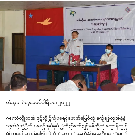
မာံသုခ၊ ဂိတုဖေဖဝ်ဝါရဳ ၁၀၊ ၂၀၂၂
ဂကောံလ္ၚဵုတအ် ဒုၚ်သ္ဇိုၚ်ကဵုပရေၚ်ဖောအ်ဗြေဝ်တုဲ နကဵုရန်တၟအ်နွံနွံ
သွက်ဂွံသၠဲပ္တိတ် ပရေၚ်အုပ်ဓုပ် ပ္ဍဲတိဍာ်ဗော်ဍုၚ်မန်တၟိတုဲ ကၠောန်ကၠုၚ်
မံၚ် ပရေၚ်ဖောအ်ဗြေဝ် ပ္ဍဲတိဍာ်ဗော်ဍုၚ်မန်တၟိနွံဂှ်ရ နူကဵုဂကောံမ္ၚး ပဲါ