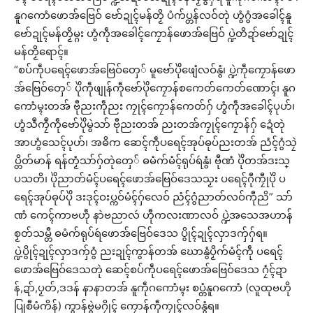
နူဂကောံဖောအ်ဗြေဝ် ဗော်ဍုၚ်မန်တၟိ ပံက်ပ္တန်လဝ်တုဲ ဟွံဂွံအခေါၚ်နူ
ဗော်ဍုၚ်မန်တၟိမ္ဂး ဟွံကဵုအခေါၚ်ကၠောန်ဖောအ်ဗြေဝ် ပ္ဍဲတိဍာ်ဗော်ဍုၚ်
မန်တၟိရောၚ်။
“စပ်ကဵုပရေၚ်ဖောအ်ဗြေဝ်တှေ် မူဗော်ပိုဲဖျေံလဝ်နွံ၊ ပ္ဍဲကဵုကၠောန်ဖော
အ်ဗြေဝ်တှေ် ပိုဲကဵုဖျုန်ကဵုဗော်ပိုဲကၠောန်စကေတ်ကေတ်ဏောၚ်၊ နူဂ
ကောံမ္ၚးတအ် ဗီုညးကဵုညး ကၠုၚ်ကၠောန်ကေတ်ဂှ် ဟွံကဵုအခေါၚ်ပုဟ်၊
ဟွံသဳကၠဳကဵုဗော်ပိုဲမွဲသာ် ဗီုညးတအ် ညးတအ်ကၠုၚ်ကၠောန်ဂှ် ဍေံတုဲ
အာဟွံသေၚ်ပုဟ်၊ အဓိက ဆေၚ်ကဵုပရေၚ်အုပ်ဓုပ်ညးတအ် ညံၚ်ဂွံသၠဲ
ပ္တိတ်မာန် ရန်တၟံသာ်ဂှ်တုဲတှေ် ဓမံက်မံၚ်ရုပ်ရဴနွံ၊ ဗီုဏံ ပိုဲတအ်ဒးသ္
ပသတိ၊ ပိုဲညာတ်မံၚ်ပရေၚ်ဖောအ်ဗြေဝ်ဒေသသၟး ပရေၚ်ဂီုကၠီုပိုဲ ပ
ရေၚ်အုပ်ဓုပ်ပိုဲ ဒးဒုၚ်ဝးပ္ကဝ်မံၚ်ဂှ်လေဝ် ညံၚ်ဂွံညာတ်လဝ်ကီုညိ” သာ်
ဏံ ကေၚ်ကာဗဟဵု နာဲဗညာလဴ ဟီုကလးဏာလဝ် ပ္ဍဲအသေအဟာန်
စၟတ်သမ္တီ ဓမံက်ရုပ်ရဴဖောအ်ဗြေဝ်ဒေသ ပွိုၚ်ဍုၚ်လှာဒကှ်ဂှ်ရ။
ပ္ဍဲပွိုၚ်ဍုၚ်လှာဒကှ်ဝွံ ညးဍုၚ်ကွာန်တအ် ဃောနွံပၟိက်မံၚ်ကဵု ပရေၚ်
ဖောအ်ဗြေဝ်ဒေသတုဲ ဆေၚ်စပ်ကဵုပရေၚ်ဖောအ်ဗြေဝ်ဒေသ ဂၠံၚ်ဍာ
န်,ဍာ်,ပၟတ်,ဒဒန် နာနာတအ် နူကဵုဂကောံမ္ၚး စပ္တံနူဂကောံ (လူထုဗဟို
ပြုစီမံကိန်) ကွာန်ဗွဲမဂၠိုၚ် ကၠောန်ကဵုကၠုၚ်လဝ်နွံရ။