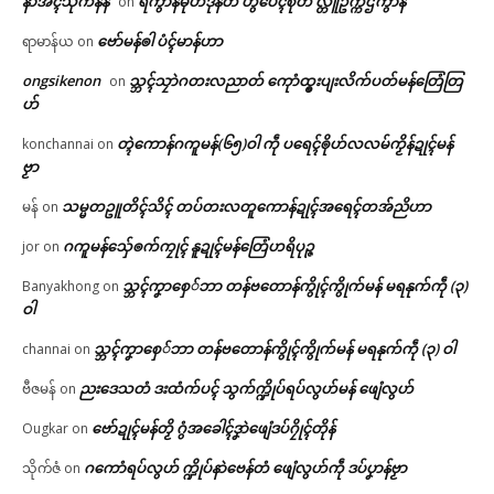
နာဲအံၚ်သိုက်နန်
ရဲကွာန်မုဟ်ဒုန်တံ ဟွံပေၚ်စိုတ် လ္တူဥက္ကဌကွာန်
on
ဗော်မန်ၜါ ပံၚ်မာန်ဟာ
ရာမာန်ယ
on
ongsikenon
သ္ဘၚ်သၠာဲဂတးလညာတ် ကေုာံထ္ၜးပျးလိက်ပတ်မန်တြေံတြ
on
ဟ်
တ္ၚဲကောန်ဂကူမန်(၆၅)ဝါ ကဵု ပရေၚ်ၜိုဟ်လလမ်ကၟိန်ဍုၚ်မန်
konchannai
on
ဗၟာ
သမ္မတဥူတိၚ်သိၚ် တပ်တးလတူကောန်ဍုၚ်အရေၚ်တအ်ညိဟာ
မန်
on
ဂကူမန်​သှ်ေၜက်ကၠုၚ် နူဍုၚ်မန်တြေံဟရိပုဉ္ဇ
jor
on
သ္ဘၚ်ကၞာစှေ်ဘာ တန်ဗတောန်ကွိုၚ်ကွိုက်မန် မရနုက်ကဵု (၃)
Banyakhong
on
ဝါ
သ္ဘၚ်ကၞာစှေ်ဘာ တန်ဗတောန်ကွိုၚ်ကွိုက်မန် မရနုက်ကဵု (၃) ဝါ
channai
on
ညးဒေသတံ ဒးထံက်ပၚ် သွက်က္ဍိုပ်ရပ်လွဟ်မန် ဖျေံလွဟ်
ဗီဇမန်
on
ဗော်ဍုၚ်မန်တၟိ ဂွံအခေါၚ်ဒၞာဲဖျေံဒပ်ဂၠိုၚ်တိုန်
Ougkar
on
ဂကောံရပ်လွဟ် က္ဍိုပ်နာဲဗေန်တံ ဖျေံလွဟ်ကဵု ဒပ်ပၞာန်ဗၟာ
သိုက်ဇံ
on