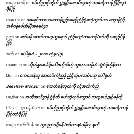
စပ်ကဵုညးဒှ်ဒဒိုက် ပ္ဋဲဍုၚ်မလေဝ်ယှာတုဲ အမေရိကာန် ပြံၚ်လှာဲ
ရာမည စောန်
on
ဗီုပြၚ်
အရေဝ်ဘာသာကောန်ဍုၚ်အရၚ်ညံၚ်ဂွံကၠေံကၠက်အာ ကၠောန်ဒၟံၚ်
chan rot
on
အစဳဇန်ဖေါအ်ဗြဳအရေဝ်ဗၟာ
ဗော်မန် အာတ်သမဂ္ဂယူရောပ် ညံၚ်သ္ဂောံကလေၚ်ပံက်ကဵု ပရေၚ်ပိုန်
ဥက္ကာ
on
ဒြပ်
ပေဲါရုဲမာဲ – ၂၀၁၀ တုဲမ္ဂး (၃)
အသီ
on
ဟိုတ်နူအသိၚ်ပေဲါဗတိုက်တုဲ ကွးဘာတန်တံ ဟွံဂံၚ်တိုန်ဘာ
chanmon
on
ကေအေန်ယူ အာတ်မိက်သြန် ညံၚ်ဟွံပလာပ်ပထုဲ ပေဲါရုဲမာဲ
Mon
on
Bee Htaw Monzel
ကေတ်ခန်လ္ၚတ်ကဵု ၀ၚ်အတိက်ညိ
on
အလဵုအသဳပၞာန် စွံစိုတ် ဗော်ဟွံလုပ်သၞောဝ် လတူဗော်ဍုၚ်မန်တၟိ
Ougkar
on
စပ်ကဵုညးဒှ်ဒဒိုက် ပ္ဋဲဍုၚ်မလေဝ်ယှာတုဲ အမေရိကာန်
USavehugo မန်ဟံသာ
on
ပြံၚ်လှာဲဗီုပြၚ်
တၠပညာဝၚ်မန် ဒံက်တာနာဲပါန်လှ စုတိ
ရာမည သက်သီမန်
on