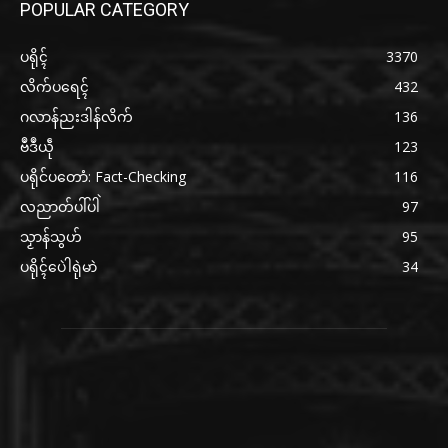
POPULAR CATEGORY
ပရိုၚ်
3370
လိက်ပရေၚ်
432
ဂလာန်ညးဒါန်လိက်
136
ဗဳဒဳယဵု
123
ပရိုင်ပတောံ: Fact-Checking
116
လညာတ်ပါ်ပါဲ
97
သၟာန်သွဟ်
95
ပရိုၚ်ပေဲါရုဲမာဲ
34