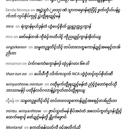
အပ္ဍဲသၞာံ (၂၀၁၇) ဏံ သၟာကမၠောန်ဆုဲပြံၚ် ဗၞတ်လၟိဟ်ပန်ဠ
Eenda Monnya
on
က်ဘာ် လုပ်စိုပ်ကၠုၚ် ပ္ဍဲတွဵုရးဍုၚ်မန်
mro
ရဲကွာန်မုဟ်ဒုန်တံ ဟွံပေၚ်စိုတ် လ္တူဥက္ကဌကွာန်
on
ဗော်မန်တအ် ကဵုမံၚ်ကတိပါၚ် ကဵုညးဍုၚ်ကွာန်အိုတ်ယျ
mro
on
ongsikenon
သမ္မတဥူတိၚ်သိၚ် တပ်တးလတူကောန်ဍုၚ်အရေၚ်တအ်
on
ညိဟာ
ပံက်ဂကောံကၠောန်ဗဒှ် တ္ၚဲပၠန်ဂတး ၆၈ ဝါ
minarnon
on
Related
than tun oo
ပေါဲသဳကၠဳ လိက်ကသုက် NCA ဟွံဂွံတၚ်တုပ်စိုတ်ဏီ
on
ဌာန်ပရိုၚ်ဗၠးၜးမန်
winyanhtow.mintun
ဂတဵုမုက်တွဵုရးဍုၚ်မန်တံ ညံၚ်ဂွံတောဲစုတ်သီု
on
ဘာသာမန်ဂှ် ပတိုန်လဝ်ဂလာန်ပ္ဍဲကၠတ်ထဝ်တွဵုရးယျ
ရုဲစှ်
သမ္မတဥူတိၚ်သိၚ် တပ်တးလတူကောန်ဍုၚ်အရေၚ်တအ်ညိဟာ
လွီမန်
on
mintu. winyanhtow
ဇၟာပ်သၟတ်မန် စိုပ်အဝဲတံ ဒးလေပ်ကွတ်ပၞာန်သ္ဇိုၚ်
ပေါဲရုဲမာဲတုဲ အကာဲအရာပရေၚ်
မန်ပ္ဍဲ မန်မ္ၚး သ္ဒးဒှ်မွဲမှပ် မွဲကသပ်
on
ပရိုၚ်လက္ကရဴအိုတ်
ဍုၚ်ကွာန် ပ္ဍဲတွဵုရးဍုၚ်မန် -ပရေၚ်
ရောၚ်
ထေက်ရောၚ် ဗော်ဍုၚ်မန်တၟိ ဖ္တိုက်ဖၟောဝ်
အုပ်ဓုပ်ပၞာန်ဗီုပြၚ်တၟိ
May 21, 2026
Monland
ကေတ်ခန်လ္ၚတ်ကဵု ၀ၚ်အတိက်ညိ
on
February 24, 2026
In "လိက်ပရေၚ်"