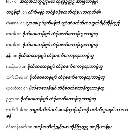
အလဵုအသဳတၟိဍုၚ်ဗမာ တိုန်ဒှ်ဥက္ကဌ အာဇြဳယာန်မ္ဂး
Nick
on
လဂ္ဂန်ရာံ
လိက်မန်ဂှ် ယဝ်ခၞံဗဒှ်ကေတ်တၟိမ္ဂး (သကုတ်ၜါ)
on
သၟာဒယှေ်ဒွက်မန်တံ သၞာံဏံပတိတ်ကဝးဒွက်ဂၠိုၚ်တိုန်ကၠုၚ်
channai
on
ဗိုလ်ဝေလေန်ဖျဝ် တံၚ်ဓဇက်ကောန်ကွးဘာမွဲတၠ
ရာမာန်
on
ဗိုလ်ဝေလေန်ဖျဝ် တံၚ်ဓဇက်ကောန်ကွးဘာမွဲတၠ
ရာမာန်
on
နန်
ဗိုလ်ဝေလေန်ဖျဝ် တံၚ်ဓဇက်ကောန်ကွးဘာမွဲတၠ
on
ဗိုလ်ဝေလေန်ဖျဝ် တံၚ်ဓဇက်ကောန်ကွးဘာမွဲတၠ
ကနန်ထဝ်
on
ဗိုလ်ဝေလေန်ဖျဝ် တံၚ်ဓဇက်ကောန်ကွးဘာမွဲတၠ
သက်သီမန်
on
ဗိုလ်ဝေလေန်ဖျဝ် တံၚ်ဓဇက်ကောန်ကွးဘာမွဲတၠ
ယုဝဟံသာ
on
ဗိုလ်ဝေလေန်ဖျဝ် တံၚ်ဓဇက်ကောန်ကွးဘာမွဲတၠ
ဥက္ကာ
on
ကမ္မတဳလိက်ပတ် ယေန်သၞာၚ်မန် ဗဟဵု ပတိတ်ဂျာနေဝ် ဘာသာ
သက်သီမန်
on
မန်
အလဵုအသဳတၟိဍုၚ်ဗမာ တိုန်ဒှ်ဥက္ကဌ အာဇြဳယာန်မ္ဂး
ဂံၚ်ဆာန်ခေတ်
on