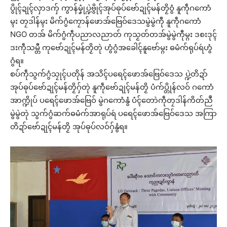
ပွိုၚ်ဍုၚ်လှာဒကှ် ကွာန်မၞုံပ္ဍဲဗွိုၚ်အုပ်ဓုပ်ဗော်ဍုၚ်မန်တၟိဝွံ နူကဵုဂကောံ
မ္ၚး တၠဒါန်မ္ၚး မိက်ဂွံကၠောန်ဖောအ်ဗြေဝ်ဒေသမွဲမွဲကီု နူကဵုဂကောံ
NGO တအ် မိက်ဂွံကဵုပညာလညာတ် ကုသၟတ်တအ်မွဲမွဲကီုမ္ဂး ဒစးဒုၚ်
ဒးကဵုသမ္တီ ကုဗော်ဍုၚ်မန်တၟိတုဲ ဟွံဂွံအခေါၚ်နူဗော်မ္ဂး ဓမံက်ရုပ်ရဴဟွံ
ဂွံရ။
စပ်ကဵုသွက်ဂွံသၠုၚ်ပတိုန် အသိၚ်ပရေၚ်ဖောအ်ဗြေဝ်ဒေသ ပ္ဍဲတိဍာ်
အုပ်ဓုပ်ဗော်ဍုၚ်မန်တၟိဂှ်တုဲ နူကဵုဗော်ဍုၚ်မန်တၟိ ပံက်ပ္တိုန်လဝ် ဂကောံ
အာက္ဍိုပ် ပရေၚ်ဖောအ်ဗြေဝ် မွဲဂကောံနွံ ပံၚ်တောဲကဵုတၠဒါန်ကိတ်ညဳ
မွဲမွဲတုဲ သွက်ဂွံဆက်ဓမံက်အာရုပ်ရဴ ပရေၚ်ဖောအ်ဗြေဝ်ဒေသ အကြာ
တိဍာ်ဗော်ဍုၚ်မန်တၟိ အုပ်ဓုပ်လဝ်ဂှ်နွံရ။