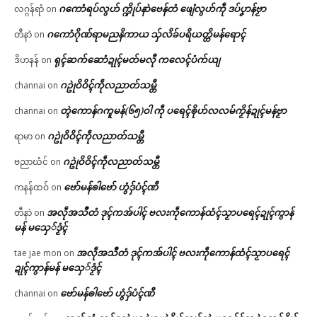
ဂကောံရပ်လွဟ် က္ဍိုပ်နာဲဗေန်တံ ဖျေံလွဟ်ကဵု ဒပ်ပၞာန်ဗၟာ
လဂ္ဂန်ရာံ
on
ဂကောံဂိုဏ်ရာမညနိကာယ သှ်လိခ်ပရိယတ္တိမန်ရောၚ်
တီနာဲ
on
ရုၚ်ဆက်ဆောံဍုၚ်မတ်မလီု ကလေၚ်ပံက်ယျ
ဒိဟနန်
on
ဂဥုဲဝိဝိၚ်ကဵုလညာတ်သမ္တီ
channai
on
တ္ၚဲကောန်ဂကူမန်(၆၅)ဝါ ကဵု ပရေၚ်ၜိုဟ်လလမ်ကၟိန်ဍုၚ်မန်ဗၟာ
channai
on
ဂဥုဲဝိဝိၚ်ကဵုလညာတ်သမ္တီ
ရာမာ
on
ဂဥုဲဝိဝိၚ်ကဵုလညာတ်သမ္တီ
ဗညာဃံင်
on
ဗော်မန်ၜါဗော် ဟွံဒှ်ပံၚ်ဏီ
ကနန်ထဝ်
on
အလဵုအသဳတံ ဒုၚ်ကအ်ပါၚ် ဗလးကဵုကောန်ထံၚ်သၟာပရေၚ်ဍုၚ်ကွာန်
တီနာဲ
on
မန် မသှေ်ဒၟံၚ်
အလဵုအသဳတံ ဒုၚ်ကအ်ပါၚ် ဗလးကဵုကောန်ထံၚ်သၟာပရေၚ်
tae jae mon
on
ဍုၚ်ကွာန်မန် မသှေ်ဒၟံၚ်
ဗော်မန်ၜါဗော် ဟွံဒှ်ပံၚ်ဏီ
channai
on