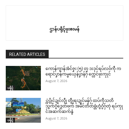
ဌာန်ပရိုၚ်ဗၠးၜးမန်
RELATED ARTICLES
ကောန်ကွာန်အံင်ဇၞး (၅) တၠ ဒးဒုင်ရပ်လဝ်ကဵု က
ရောင်ပၞာန်ကမ္မယှေန်ပၞာန်ဂှ် က္လေင်ဗၠးကၠုင်
August 7, 2026
ပရိုၚ်
ပ္ဍဲပွိုင်ဍုင်လ္ၚဵု တွဵုရးဍုင်မန်ဂှ် ထပ်ကဵုသတိ
သွက်ဂွံဒ္ဂေတ်ဗက် အမိင်တိတ်ဗ္တံဟွံဂွံဂှ်တုဲ ရပ်ကၠု
င်အဆက်ဆက်နွံ
August 7, 2026
ပရိုၚ်