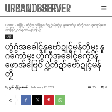
URBANOBSERVER
Home
ပရိုၚ်
ဟွံဂွံအခေါၚ်နူဗော်ဍုၚ်မန်တၟိမ္ဂး နူဂကောံမ္ၚး ဟွံကဵုအခေါၚ်ကၠောန်ဖော
အ်ဗြေဝ် ပ္ဍဲတိဍာ်ဗော်ဍုၚ်မန်တၟိ
ပရိုၚ်
ဟွံဂွံအခေါၚ်နူဗော်ဍုၚ်မန်တၟိမ္ဂး နူ
ဂကောံမ္ၚး ဟွံကဵုအခေါၚ်ကၠောန်
ဖောအ်ဗြေဝ် ပ္ဍဲတိဍာ်ဗော်ဍုၚ်မန်
တၟိ
By
ဌာန်ပရိုၚ်ဗၠးၜးမန်
February 22, 2022
25
0