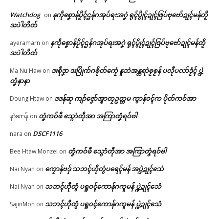
🏛 လညာတ်ပါ်ပဲါ
In "ဂလာန်ညးဒါန်လိက်"
Watchdog
နကဵုစၞောန်ပၟိၚ်ဌန်ဂအုပ်ရးအဂၞဲ ရုၚ်ပွိုၚ်ဍုၚ်ဇြပ်ဗုဗော်ဍုၚ်မန်တၟိ
on
ဒးပဲါတိတ်
ညးဒါန်လိက်
နကဵုစၞောန်ပၟိၚ်ဌန်ဂအုပ်ရးအဂၞဲ ရုၚ်ပွိုၚ်ဍုၚ်ဇြပ်ဗုဗော်ဍုၚ်မန်တၟိ
ayeramarn
on
ဗွဳဒဳယဵု
ဒးပဲါတိတ်
ဒးစဵုဒၞာ ဒးပြိုက်ဂစိုတ်ကၠေံ နူဘဲအန္တရာဲစၟစၟန် ပလီုပလာ်ဒၟံၚ် ပ္ဍဲ
Ma Nu Haw
on
ကေတ်အဆက်
ညးစၞးကၠတ်ထဝ်တွဵုရး ဗော်ညဳသၟ
တၞံနာနာ
ဟ်မန်မွဲတၠ ပတိုန်တၚ်သဳကၠဳပ္ဍဲကၠ
ဒဒန်ဆု ကျာ်ဇၞော်အ္စာတၠဥတ္တမ ကွာန်ဝၚ်က ပိုတ်ကဝ်အာ
တ်ထဝ်ဂှ် ညးလ္ၚဵု သ္ပစရဵု (သ္ပပရေံ)
Doung Htaw
on
နွံ
© ဌာန်ပရိုၚ်ဗၠးၜးမန်
တၞံကဝ်ဖီ သ္ဂောံတဵုအာ အကြာတၞံရဝ်ဗါ
နာဲဆာန်
on
June 8, 2026
In "ပရိုၚ်"
DSCF1116
nara
on
တၞံကဝ်ဖီ သ္ဂောံတဵုအာ အကြာတၞံရဝ်ဗါ
Bee Htaw Monzel
on
ကၠောန်ဗဒှ် သဘၚ်ဟီုတွံပရေၚ်မန် အပ္ဍဲဍုၚ်သေံ
Nai Nyan
on
သဘၚ်ဟီုတွံ ပရူဝၚ်ကောန်ဂကူမန် ပ္ဍဲဍုၚ်သေံ
Nai Nyan
on
သဘၚ်ဟီုတွံ ပရူဝၚ်ကောန်ဂကူမန် ပ္ဍဲဍုၚ်သေံ
SajinMon
on