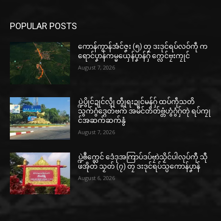
POPULAR POSTS
ကောန်ကွာန်အံင်ဇၞး (၅) တၠ ဒးဒုင်ရပ်လဝ်ကဵု က
ရောင်ပၞာန်ကမ္မယှေန်ပၞာန်ဂှ် က္လေင်ဗၠးကၠုင်
August 7, 2026
ပ္ဍဲပွိုင်ဍုင်လ္ၚဵု တွဵုရးဍုင်မန်ဂှ် ထပ်ကဵုသတိ
သွက်ဂွံဒ္ဂေတ်ဗက် အမိင်တိတ်ဗ္တံဟွံဂွံဂှ်တုဲ ရပ်ကၠု
င်အဆက်ဆက်နွံ
August 7, 2026
ပ္ဍဲၜဳက္လေင် ဒေံဒုအကြာပ်ဒပ်ဗၠာဲသၟိင်ပါလုပ်ကီု သီု
ဖအိုတ် သၟတ် (၇) တၠ ဒးဒုင်ရပ်သ္ပကောန်ပၞာန်
August 6, 2026