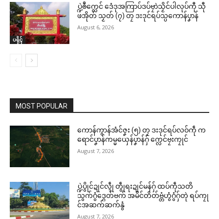
ပ္ဍဲၜဳက္လေင် ဒေံဒုအကြာပ်ဒပ်ဗၠာဲသၟိင်ပါလုပ်ကီု သီု
ဖအိုတ် သၟတ် (၇) တၠ ဒးဒုင်ရပ်သ္ပကောန်ပၞာန်
August 6, 2026
ပရိုၚ်
MOST POPULAR
ကောန်ကွာန်အံင်ဇၞး (၅) တၠ ဒးဒုင်ရပ်လဝ်ကဵု က
ရောင်ပၞာန်ကမ္မယှေန်ပၞာန်ဂှ် က္လေင်ဗၠးကၠုင်
August 7, 2026
ပ္ဍဲပွိုင်ဍုင်လ္ၚဵု တွဵုရးဍုင်မန်ဂှ် ထပ်ကဵုသတိ
သွက်ဂွံဒ္ဂေတ်ဗက် အမိင်တိတ်ဗ္တံဟွံဂွံဂှ်တုဲ ရပ်ကၠု
င်အဆက်ဆက်နွံ
August 7, 2026