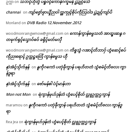
သဘၚ်ဟီုတွံ ပရူဝၚ်ကောန်ဂကူမန် ပ္ဍဲဍုၚ်သေံ
ဥက္ကာ
on
channai
ကျာ်ဇၞော်ဗၟာယှိုဲညဝါ က္ညကၠုၚ်စိုပ်ကဵုသြဝါဒ ပ္ဍဲဍုၚ်ကျာ်ပိ
on
DVB Radio 12.November.2012
Monland
on
ကောန်ကွာန်ဓမ္မသတံ အာထ္ၜးဆန္ဒ ဂ
woodmonraingwmow@gmail.com
on
တမုက်ရုၚ်သၞောဝ်ဓဝ် ခရိုၚ်မတ်မလီု
ကိစ္စသွံ ဂအာၚ်တိဘာဂှ် ဟွံဆေၚ်စပ်
woodmonraingwmow@gmail.com
on
ကဵုညးရောၚ် ဥက္ကဋ္ဌတြေံ ကွာန်ဓမ္မသ ဟီု
နာဲအံၚ်သိုက်နန်
နူကဵုဂကောံ ပတုဲဖဵုကွာန် ပရဟိတတံ သွံစမံၚ်တိဗလး ကွာ
on
န်ဒူရာ
နာဲအံၚ်သိုက်နန်
ဗော်မန်ၜါ ပံၚ်မာန်ဟာ
on
Mon not Mon
ရဲကွာန်မုဟ်ဒုန်တံ ဟွံပေၚ်စိုတ် လ္တူဥက္ကဌကွာန်
on
နူကဵုဂကောံ ပတုဲဖဵုကွာန် ပရဟိတတံ သွံစမံၚ်တိဗလး ကွာန်ဒူ
maramou
on
ရာ
ရဲကွာန်မုဟ်ဒုန်တံ ဟွံပေၚ်စိုတ် လ္တူဥက္ကဌကွာန်
Rea Jea
on