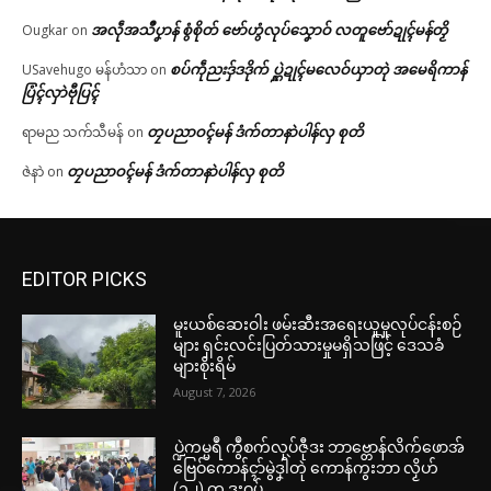
အလဵုအသဳပၞာန် စွံစိုတ် ဗော်ဟွံလုပ်သၞောဝ် လတူဗော်ဍုၚ်မန်တၟိ
Ougkar
on
စပ်ကဵုညးဒှ်ဒဒိုက် ပ္ဋဲဍုၚ်မလေဝ်ယှာတုဲ အမေရိကာန်
USavehugo မန်ဟံသာ
on
ပြံၚ်လှာဲဗီုပြၚ်
တၠပညာဝၚ်မန် ဒံက်တာနာဲပါန်လှ စုတိ
ရာမည သက်သီမန်
on
တၠပညာဝၚ်မန် ဒံက်တာနာဲပါန်လှ စုတိ
ဇဲနာဲ
on
EDITOR PICKS
မူးယစ်ဆေးဝါး ဖမ်းဆီးအရေးယူမှုလုပ်ငန်းစဉ်
များ ရှင်းလင်းပြတ်သားမှုမရှိသဖြင့် ဒေသခံ
များစိုးရိမ်
August 7, 2026
ပ္ဍဲကမ္မရဳ ကွဳစက်လုပ်ဇီုဒး ဘာဗ္တောန်လိက်ဖောအ်
ဗြေဝ်ကောန်ၚာ်မွဲဒၞါဲတုဲ ကောန်ကွးဘာ လၟိဟ်
(၁၂) တၠ ဒးဝပ်