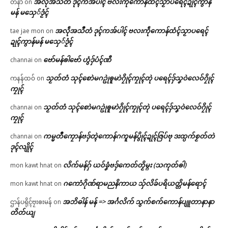
အလဵုအသဳတံ ဒုၚ်ကအ်ပါၚ် ဗလးကဵုကောန်ထံၚ်သၟာပရေၚ်ဍုၚ်ကွာန်
တီနာဲ
on
မန် မသှေ်ဒၟံၚ်
အလဵုအသဳတံ ဒုၚ်ကအ်ပါၚ် ဗလးကဵုကောန်ထံၚ်သၟာပရေၚ်
tae jae mon
on
ဍုၚ်ကွာန်မန် မသှေ်ဒၟံၚ်
ဗော်မန်ၜါဗော် ဟွံဒှ်ပံၚ်ဏီ
channai
on
သၟတ်တံ သုၚ်စောဲမဂဥုဲၜူမာဲဂၠိုၚ်ကၠုၚ်တုဲ ပရေၚ်ဒှ်သၞဝဲလေဝ်ဂၠိုၚ်
ကနန်ထဝ်
on
ကၠုၚ်
သၟတ်တံ သုၚ်စောဲမဂဥုဲၜူမာဲဂၠိုၚ်ကၠုၚ်တုဲ ပရေၚ်ဒှ်သၞဝဲလေဝ်ဂၠိုၚ်
channai
on
ကၠုၚ်
ကမ္မတဳကၠောန်ဗဒှ်တ္ၚဲကောန်ဂကူမန်ပွိုၚ်ဍုၚ်ဇြပ်ဗု ဒးထ္ပက်စၟတ်တဲ
channai
on
ဒုၚ်လျိုၚ်
လိက်မန်ဂှ် ယဝ်ခၞံဗဒှ်ကေတ်တၟိမ္ဂး (သကုတ်ၜါ)
mon kawt hnat
on
ဂကောံဂိုဏ်ရာမညနိကာယ သှ်လိခ်ပရိယတ္တိမန်ရောၚ်
mon kawt hnat
on
အဘိဓါန် မန် => အၚ်္ဂလိက် သွက်စက်ကောန်ပျူတာနာနာ
ဌာန်ပရိုၚ်ဗၠးၜးမန်
on
တိတ်ယျ