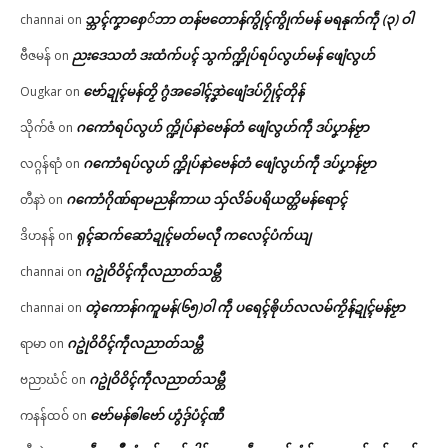
သ္ဘၚ်ကၞာစှေ်ဘာ တန်ဗတောန်ကွိုၚ်ကွိုက်မန် မရနုက်ကဵု (၃) ဝါ
channai
on
ညးဒေသတံ ဒးထံက်ပၚ် သွက်က္ဍိုပ်ရပ်လွဟ်မန် ဖျေံလွဟ်
ဗီဇမန်
on
ဗော်ဍုၚ်မန်တၟိ ဂွံအခေါၚ်ဒၞာဲဖျေံဒပ်ဂၠိုၚ်တိုန်
Ougkar
on
ဂကောံရပ်လွဟ် က္ဍိုပ်နာဲဗေန်တံ ဖျေံလွဟ်ကဵု ဒပ်ပၞာန်ဗၟာ
သိုက်ဇံ
on
ဂကောံရပ်လွဟ် က္ဍိုပ်နာဲဗေန်တံ ဖျေံလွဟ်ကဵု ဒပ်ပၞာန်ဗၟာ
လဂ္ဂန်ရာံ
on
ဂကောံဂိုဏ်ရာမညနိကာယ သှ်လိခ်ပရိယတ္တိမန်ရောၚ်
တီနာဲ
on
ရုၚ်ဆက်ဆောံဍုၚ်မတ်မလီု ကလေၚ်ပံက်ယျ
ဒိဟနန်
on
ဂဥုဲဝိဝိၚ်ကဵုလညာတ်သမ္တီ
channai
on
တ္ၚဲကောန်ဂကူမန်(၆၅)ဝါ ကဵု ပရေၚ်ၜိုဟ်လလမ်ကၟိန်ဍုၚ်မန်ဗၟာ
channai
on
ဂဥုဲဝိဝိၚ်ကဵုလညာတ်သမ္တီ
ရာမာ
on
ဂဥုဲဝိဝိၚ်ကဵုလညာတ်သမ္တီ
ဗညာဃံင်
on
ဗော်မန်ၜါဗော် ဟွံဒှ်ပံၚ်ဏီ
ကနန်ထဝ်
on