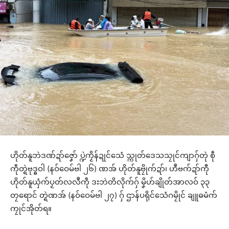
ဟိုတ်နူဘဲဒဏ်ဍာ်ဇၞော် ပ္ဍဲကၟိန်ဍုင်သေံ သ္ကုတ်ဒေသသၠုင်ကျာဂှ်တုဲ စဵု
ကဵုတ္ရဲဗုဒ္ဓဝါ (နဝ်ဝေမ်ဗါ ၂၆) ဏအ် ဟိုတ်နူဗၠိုက်ဍာ်၊ ဟဳဗက်ဍာ်ကီု
ဟိုတ်နူယှံက်ပၟတ်လလဳကဵု ဒးဘဲတိလိုက်ဂှ် မၞိဟ်ချိုတ်အာလဝ် ၃၃
တၠရောင် တ္ရဲဏအ် (နဝ်ဝေမ်ဗါ ၂၇) ဂှ် ဌာန်ပရိုင်သေံဂမၠိုင် ချူဓမံက်
ကၠုင်အိုတ်ရ။