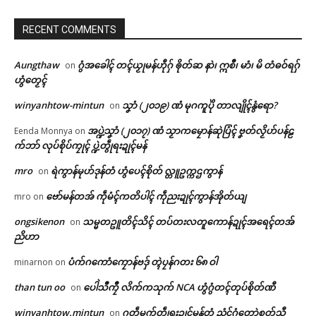
RECENT COMMENTS
Aungthaw
ဂွံအခေါၚ် တၚ်ယၟုမန်ဟီုဂှ် ၜိုတ်ဆ နာဲ၊ ဣစဳ၊ မာံ၊ မိ တံဓဝ်ရဂှ်
on
ဟွံတၟေၚ်
winyanhtow-mintun
သၞာံ (၂၀၁၉) ဏံ မုဂကူပိုဲ တာလျိုၚ်နွံရော?
on
အပ္ဍဲသၞာံ (၂၀၁၇) ဏံ သၟာကမၠောန်ဆုဲပြံၚ် ဗၞတ်လၟိဟ်ပန်ဠ
Eenda Monnya
on
က်ဘာ် လုပ်စိုပ်ကၠုၚ် ပ္ဍဲတွဵုရးဍုၚ်မန်
mro
ရဲကွာန်မုဟ်ဒုန်တံ ဟွံပေၚ်စိုတ် လ္တူဥက္ကဌကွာန်
on
ဗော်မန်တအ် ကဵုမံၚ်ကတိပါၚ် ကဵုညးဍုၚ်ကွာန်အိုတ်ယျ
mro
on
ongsikenon
သမ္မတဥူတိၚ်သိၚ် တပ်တးလတူကောန်ဍုၚ်အရေၚ်တအ်
on
ညိဟာ
Related
ဌာန်ပရိုၚ်ဗၠးၜးမန်
ပံက်ဂကောံကၠောန်ဗဒှ် တ္ၚဲပၠန်ဂတး ၆၈ ဝါ
minarnon
on
than tun oo
ပေါဲသဳကၠဳ လိက်ကသုက် NCA ဟွံဂွံတၚ်တုပ်စိုတ်ဏီ
on
ရုဲစှ်
winyanhtow.mintun
ဂတဵုမုက်တွဵုရးဍုၚ်မန်တံ ညံၚ်ဂွံတောဲစုတ်သီု
on