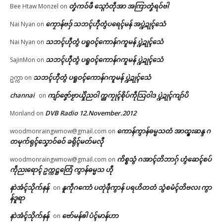
တၞံကဝ်ဖီ သ္ဂောံတဵုအာ အကြာတၞံရဝ်ဗါ
Bee Htaw Monzel
on
ကၠောန်ဗဒှ် သဘၚ်ဟီုတွံပရေၚ်မန် အပ္ဍဲဍုၚ်သေံ
Nai Nyan
on
သဘၚ်ဟီုတွံ ပရူဝၚ်ကောန်ဂကူမန် ပ္ဍဲဍုၚ်သေံ
Nai Nyan
on
သဘၚ်ဟီုတွံ ပရူဝၚ်ကောန်ဂကူမန် ပ္ဍဲဍုၚ်သေံ
SajinMon
on
သဘၚ်ဟီုတွံ ပရူဝၚ်ကောန်ဂကူမန် ပ္ဍဲဍုၚ်သေံ
ဥက္ကာ
on
channai
ကျာ်ဇၞော်ဗၟာယှိုဲညဝါ က္ညကၠုၚ်စိုပ်ကဵုသြဝါဒ ပ္ဍဲဍုၚ်ကျာ်ပိ
on
DVB Radio 12.November.2012
Monland
on
ကောန်ကွာန်ဓမ္မသတံ အာထ္ၜးဆန္ဒ ဂ
woodmonraingwmow@gmail.com
on
တမုက်ရုၚ်သၞောဝ်ဓဝ် ခရိုၚ်မတ်မလီု
ကိစ္စသွံ ဂအာၚ်တိဘာဂှ် ဟွံဆေၚ်စပ်
woodmonraingwmow@gmail.com
on
ကဵုညးရောၚ် ဥက္ကဋ္ဌတြေံ ကွာန်ဓမ္မသ ဟီု
နာဲအံၚ်သိုက်နန်
နူကဵုဂကောံ ပတုဲဖဵုကွာန် ပရဟိတတံ သွံစမံၚ်တိဗလး ကွာ
on
န်ဒူရာ
နာဲအံၚ်သိုက်နန်
ဗော်မန်ၜါ ပံၚ်မာန်ဟာ
on