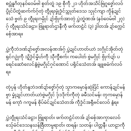
စပ္တံနူဂိတုနဝ်ဝေမ်ဗါ စၟတ်တ္ရဲ ၁၉ စဵုကဵု ၂၁ ဟိုတ်အသိင်ဗြဲဂူဇၞော်လဝ်
ပွိုင်ပိတ္ရဲဆက်က်ဂှ်တုဲ တွဵုရးမၞုံဒၟံင်သ္ကုတ်ဒေသ သၠုင်ကျာ ကၟိန်ဍုင်
သေံ ဗၞတ် ၉ တွဵုရးဂမၠိုင် ဍာ်ဗၠိုက်အာတုဲ ပ္ဍဲတ္ရဲဏအ် (နဝ်ဝေမ်ဗါ ၂၇)
ဂှ် တွဵုရးသံင်ခဠာ၊ ဇြူရာတ်ဌာနဳကဵု ဖက်တဠံင် (၃) ဒၞါဲတအ် ဍာ်က္လေင်
စှ်ေအာရ။
ပ္ဍဲကဵုဘဲဒဏ်ဍာ်ဇၞော်အလန်ဏအ်ဂှ် ပ္ဍဲဍုင်ဟာတ်ယာဲ ဒးဂၠိုင်အိုတ်တုဲ
ရုင်ဂဥုဲကီု သ္ရိဒၟံင်မၞိဟ်ကီု သီုကွဳစက်၊ ကပေါတ် ဗွဲမဂၠိုင် ဗၠိုက်ဍာ် ပ
ရေင်ဆောံလေင်နွံဗွဲမဂၠိုင်ဂၠင်ဏောင် ပရိုင်သေံတအ် ချူဓမံက်လဝ်
ရ။
တုဲပၠန် ဟိုတ်နူဘဲဒဏ်ဍာ်ဇၞော်ဂှ်တုဲ သၟာကမၠောန်ဆုဲပြံင် ကောန်ဍုင်မန်
ဗၟာ မၞုံဍုင်ဟာတ်ယာဲဗွဲမဂၠိုင် ဒှ်ဒဒိုက်ကီုတုဲ ခမဳသင်မန်၊ တၠကမၠောန်
မန် ကေုာံ ဂကူမန် စိုပ်မံင်ဍုင်သေံတအ် ကဵုဒၟံင်အရီုဗင်လေဝ် နွံရ။
ပ္ဍဲတွဵုရးသံင်ခဠာ၊ ဇြူရာတ်၊ ဖက်တဠံင်တအ် ဍာ်စှ်ေအာကၠာလေဝ်
သှ်ေမံင်ဒေသနဃန်ဇြဳတာမ္မရာတ်၊ ထရန်၊ သတန်၊ ပါတ္တနဳ၊ ယာဠာကဵု