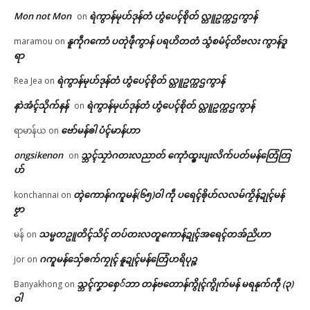
Mon not Mon
ရဲကွာန်မုဟ်ဒုန်တံ ဟွံပေၚ်စိုတ် လ္တူဥက္ကဌကွာန်
on
နူကဵုဂကောံ ပတုဲဖဵုကွာန် ပရဟိတတံ သွံစမံၚ်တိဗလး ကွာန်ဒူ
maramou
on
ရာ
ရဲကွာန်မုဟ်ဒုန်တံ ဟွံပေၚ်စိုတ် လ္တူဥက္ကဌကွာန်
Rea Jea
on
နာဲအံၚ်သိုက်နန်
ရဲကွာန်မုဟ်ဒုန်တံ ဟွံပေၚ်စိုတ် လ္တူဥက္ကဌကွာန်
on
ဗော်မန်ၜါ ပံၚ်မာန်ဟာ
ရာမာန်ယ
on
ongsikenon
သ္ဘၚ်သၠာဲဂတးလညာတ် ကေုာံထ္ၜးပျးလိက်ပတ်မန်တြေံတြ
on
ဟ်
တ္ၚဲကောန်ဂကူမန်(၆၅)ဝါ ကဵု ပရေၚ်ၜိုဟ်လလမ်ကၟိန်ဍုၚ်မန်
konchannai
on
ဗၟာ
သမ္မတဥူတိၚ်သိၚ် တပ်တးလတူကောန်ဍုၚ်အရေၚ်တအ်ညိဟာ
မန်
on
ဂကူမန်​သှ်ေၜက်ကၠုၚ် နူဍုၚ်မန်တြေံဟရိပုဉ္ဇ
jor
on
သ္ဘၚ်ကၞာစှေ်ဘာ တန်ဗတောန်ကွိုၚ်ကွိုက်မန် မရနုက်ကဵု (၃)
Banyakhong
on
ဝါ