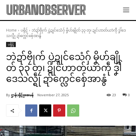
URBANOBSERVER
Home
ပရိုၚ်
ဘဲဍာ်ဗၠိုက် ပ္ဍဲဍုင်သေံဂှ် မၞိဟ်ချိုတ် ၃၃ တၠ၊ ဍုင်ဟာတ်ယာဲကဵု ဒၞါဲဒေ
သလ္ရဵု ဍာ်က္လေင်စှ်ေအာနွံ
ပရိုၚ်
ဘဲဍာ်ဗၠိုက် ပ္ဍဲဍုင်သေံဂှ် မၞိဟ်ချို
တ် ၃၃ တၠ၊ ဍုင်ဟာတ်ယာဲကဵု ဒၞါဲ
ဒေသလ္ရဵု ဍာ်က္လေင်စှ်ေအာနွံ
By
ဌာန်ပရိုၚ်ဗၠးၜးမန်
November 27, 2025
23
0