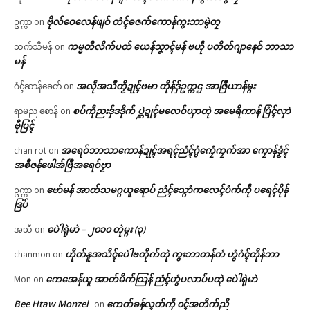
ဗိုလ်ဝေလေန်ဖျဝ် တံၚ်ဓဇက်ကောန်ကွးဘာမွဲတၠ
ဥက္ကာ
on
ကမ္မတဳလိက်ပတ် ယေန်သၞာၚ်မန် ဗဟဵု ပတိတ်ဂျာနေဝ် ဘာသာ
သက်သီမန်
on
မန်
အလဵုအသဳတၟိဍုၚ်ဗမာ တိုန်ဒှ်ဥက္ကဌ အာဇြဳယာန်မ္ဂး
ဂံၚ်ဆာန်ခေတ်
on
စပ်ကဵုညးဒှ်ဒဒိုက် ပ္ဋဲဍုၚ်မလေဝ်ယှာတုဲ အမေရိကာန် ပြံၚ်လှာဲ
ရာမည စောန်
on
ဗီုပြၚ်
အရေဝ်ဘာသာကောန်ဍုၚ်အရၚ်ညံၚ်ဂွံကၠေံကၠက်အာ ကၠောန်ဒၟံၚ်
chan rot
on
အစဳဇန်ဖေါအ်ဗြဳအရေဝ်ဗၟာ
ဗော်မန် အာတ်သမဂ္ဂယူရောပ် ညံၚ်သ္ဂောံကလေၚ်ပံက်ကဵု ပရေၚ်ပိုန်
ဥက္ကာ
on
ဒြပ်
ပေဲါရုဲမာဲ – ၂၀၁၀ တုဲမ္ဂး (၃)
အသီ
on
ဟိုတ်နူအသိၚ်ပေဲါဗတိုက်တုဲ ကွးဘာတန်တံ ဟွံဂံၚ်တိုန်ဘာ
chanmon
on
ကေအေန်ယူ အာတ်မိက်သြန် ညံၚ်ဟွံပလာပ်ပထုဲ ပေဲါရုဲမာဲ
Mon
on
Bee Htaw Monzel
ကေတ်ခန်လ္ၚတ်ကဵု ၀ၚ်အတိက်ညိ
on