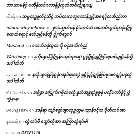
ဘာသာမန်ဂှ် ပတိုန်လဝ်ဂလာန်ပ္ဍဲကၠတ်ထဝ်တွဵုရးယျ
ပရိုၚ်လက္ကရဴအိုတ်
ဝန်ဇၞော်ပရေၚ်ဍုၚ်သ္အာၚ်သေံ ဆဵု
ကရောံဒှ်ခက်ခုဲကဵုစုတ်ကၠေင်စက်
သမ္မတဥူတိၚ်သိၚ် တပ်တးလတူကောန်ဍုၚ်အရေၚ်တအ်ညိဟာ
လွီမန်
on
ကဵုသမ္မတတၟိဍုၚ်ဗၟာဂှ် မူအကာဲအ
ဂှ် ကၟုဲကၠုင်စိုပ်ဝေင် ကွာန်ဝင်က
🏛 လညာတ်ပါ်ပဲါ
ရာတၟေၚ်ရော (၁)
လေဝ် အောန်စှ်ေကဝက်ပြင်
mintu. winyanhtow
ဇၟာပ်သၟတ်မန် စိုပ်အဝဲတံ ဒးလေပ်ကွတ်ပၞာန်သ္ဇိုၚ်
on
April 27, 2026
March 19, 2026
ထေက်ရောၚ် ဗော်ဍုၚ်မန်တၟိ ဖ္တိုက်ဖၟောဝ်
In "လိက်ပရေၚ်"
In "ပရိုၚ်"
ညးဒါန်လိက်
Monland
ကေတ်ခန်လ္ၚတ်ကဵု ၀ၚ်အတိက်ညိ
on
ဗွဳဒဳယဵု
Watchdog
နကဵုစၞောန်ပၟိၚ်ဌန်ဂအုပ်ရးအဂၞဲ ရုၚ်ပွိုၚ်ဍုၚ်ဇြပ်ဗုဗော်ဍုၚ်မန်တၟိ
on
ဒးပဲါတိတ်
ကေတ်အဆက်
နကဵုစၞောန်ပၟိၚ်ဌန်ဂအုပ်ရးအဂၞဲ ရုၚ်ပွိုၚ်ဍုၚ်ဇြပ်ဗုဗော်ဍုၚ်မန်တၟိ
ayeramarn
on
ဒးပဲါတိတ်
ဟိုတ်နူဍာ်ကြုင်ဇတ်ကှ်တုဲ စေတဳ
ကျာ်ပိတြေံ ပ္ဍဲကွာန်ဝင်က က္လေင်မံ
ဒးစဵုဒၞာ ဒးပြိုက်ဂစိုတ်ကၠေံ နူဘဲအန္တရာဲစၟစၟန် ပလီုပလာ်ဒၟံၚ် ပ္ဍဲ
Ma Nu Haw
on
က်တိုန်မွဲဝါပၠန်
© ဌာန်ပရိုၚ်ဗၠးၜးမန်
တၞံနာနာ
May 14, 2026
In "ပရိုၚ်"
ဒဒန်ဆု ကျာ်ဇၞော်အ္စာတၠဥတ္တမ ကွာန်ဝၚ်က ပိုတ်ကဝ်အာ
Doung Htaw
on
တၞံကဝ်ဖီ သ္ဂောံတဵုအာ အကြာတၞံရဝ်ဗါ
နာဲဆာန်
on
DSCF1116
nara
on