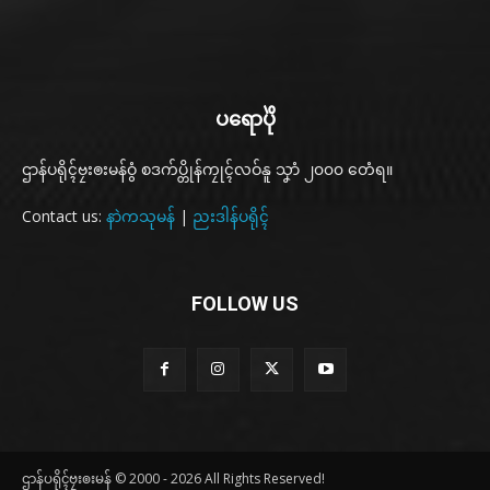
ပရောပိုဲ
ဌာန်ပရိုၚ်ဗၠးၜးမန်ဝွံ စဒက်ပ္တိုန်ကၠုၚ်လဝ်နူ သၞာံ ၂၀၀၀ တေံရ။
Contact us:
နာဲကသုမန်
|
ညးဒါန်ပရိုၚ်
FOLLOW US
ဌာန်ပရိုၚ်ဗၠးၜးမန် © 2000 - 2026 All Rights Reserved!