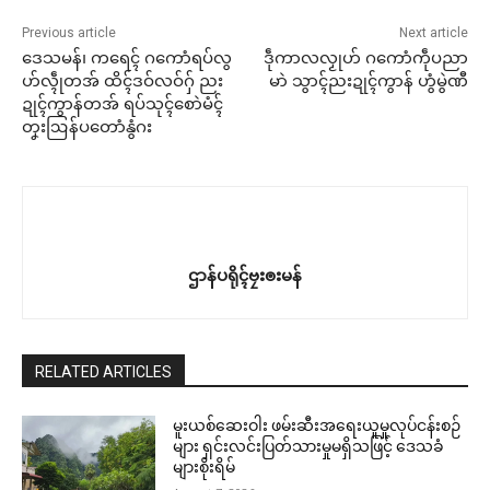
Previous article
Next article
ဒေသမန်၊ ကရေၚ် ဂကောံရပ်လွ
ဒဵုကာလလၟုဟ် ဂကောံကဵုပညာ
ဟ်လ္ၚဵုတအ် ထိၚ်ဒဝ်လဝ်ဂှ် ညး
မာဲ သွာၚ်ညးဍုၚ်ကွာန် ဟွံမွဲဏီ
ဍုၚ်ကွာန်တအ် ရပ်သုၚ်စောဲမံၚ်
တၞးဩန်ပတောံနွံဂး
ဌာန်ပရိုၚ်ဗၠးၜးမန်
RELATED ARTICLES
မူးယစ်ဆေးဝါး ဖမ်းဆီးအရေးယူမှုလုပ်ငန်းစဉ်
များ ရှင်းလင်းပြတ်သားမှုမရှိသဖြင့် ဒေသခံ
များစိုးရိမ်