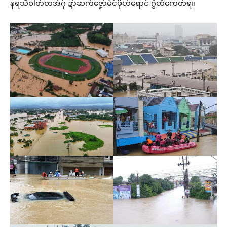
နရသဳဝါတ်တအ်ဂှ် ဍာ်ဆက်ဇၞော်မံင်ဖိုဟ်ရောင် ဂွံတီကေတ်ရ။