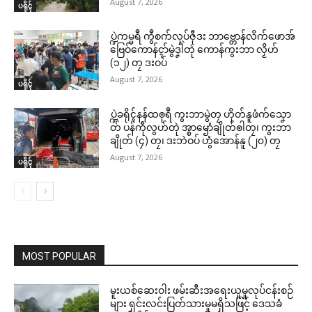
August 7, 2026
ပရိုၚ်
ပ္ဍဲကမ္မရဳ ကွဳစက်လုပ်ဇီုဒး ဘာဗ္တောန်လိက်ဖောအ်
ဗြေဝ်ကောန်ၚာ်မွဲဒၞါဲတုဲ ကောန်ကွးဘာ လၟိဟ်
(၁၂) တၠ ဒးဝပ်
August 7, 2026
ပရိုၚ်
ပ္ဍဲခရိုၚ်နန်ထၜုရဳ ကွးဘာမွဲတၠ ဟိုတ်နူဖံက်သၞော
တ် ပန်ကဵုလွဟ်တုဲ အ္စာၝောံချိုတ်ၜါတၠ၊ ကွးဘာ
ချိုတ် (၄) တၠ၊ ဒးဘဲဝပ် ဟွံအောန်နူ (၂၀) တၠ
August 7, 2026
ပရိုၚ်
MOST POPULAR
မူးယစ်ဆေးဝါး ဖမ်းဆီးအရေးယူမှုလုပ်ငန်းစဉ်
များ ရှင်းလင်းပြတ်သားမှုမရှိသဖြင့် ဒေသခံ