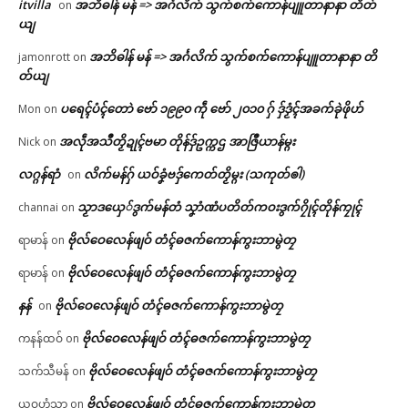
itvilla
အဘိဓါန် မန် => အၚ်္ဂလိက် သွက်စက်ကောန်ပျူတာနာနာ တိတ်
on
ယျ
အဘိဓါန် မန် => အၚ်္ဂလိက် သွက်စက်ကောန်ပျူတာနာနာ တိ
jamonrott
on
တ်ယျ
ပရေၚ်ပံၚ်တောဲ ဗော် ၁၉၉၀ ကဵု ဗော် ၂၀၁၀ ဂှ် ဒှ်ဒၟံၚ်အခက်ခုဲဖိုဟ်
Mon
on
အလဵုအသဳတၟိဍုၚ်ဗမာ တိုန်ဒှ်ဥက္ကဌ အာဇြဳယာန်မ္ဂး
Nick
on
လဂ္ဂန်ရာံ
လိက်မန်ဂှ် ယဝ်ခၞံဗဒှ်ကေတ်တၟိမ္ဂး (သကုတ်ၜါ)
on
သၟာဒယှေ်ဒွက်မန်တံ သၞာံဏံပတိတ်ကဝးဒွက်ဂၠိုၚ်တိုန်ကၠုၚ်
channai
on
ဗိုလ်ဝေလေန်ဖျဝ် တံၚ်ဓဇက်ကောန်ကွးဘာမွဲတၠ
ရာမာန်
on
ဗိုလ်ဝေလေန်ဖျဝ် တံၚ်ဓဇက်ကောန်ကွးဘာမွဲတၠ
ရာမာန်
on
နန်
ဗိုလ်ဝေလေန်ဖျဝ် တံၚ်ဓဇက်ကောန်ကွးဘာမွဲတၠ
on
ဗိုလ်ဝေလေန်ဖျဝ် တံၚ်ဓဇက်ကောန်ကွးဘာမွဲတၠ
ကနန်ထဝ်
on
ဗိုလ်ဝေလေန်ဖျဝ် တံၚ်ဓဇက်ကောန်ကွးဘာမွဲတၠ
သက်သီမန်
on
ဗိုလ်ဝေလေန်ဖျဝ် တံၚ်ဓဇက်ကောန်ကွးဘာမွဲတၠ
ယုဝဟံသာ
on