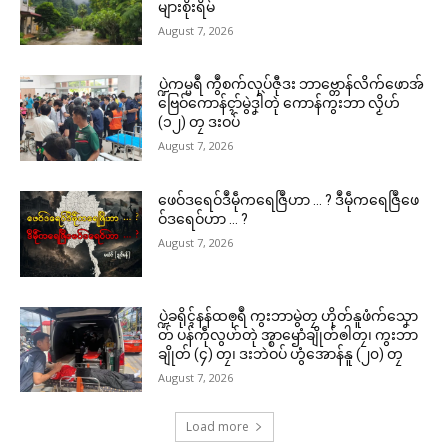
များစိုးရိမ်
August 7, 2026
ပ္ဍဲကမ္မရဳ ကွဳစက်လုပ်ဇီုဒး ဘာဗ္တောန်လိက်ဖောအ်
ဗြေဝ်ကောန်ၚာ်မွဲဒၞါဲတုဲ ကောန်ကွးဘာ လၟိဟ်
(၁၂) တၠ ဒးဝပ်
August 7, 2026
ဖေဝ်ဒရေဝ်ဒဳမဵုကရေဇြဳဟာ … ? ဒဳမဵုကရေဇြဳဖေ
ဝ်ဒရေဝ်ဟာ … ?
August 7, 2026
ပ္ဍဲခရိုၚ်နန်ထၜုရဳ ကွးဘာမွဲတၠ ဟိုတ်နူဖံက်သၞော
တ် ပန်ကဵုလွဟ်တုဲ အ္စာၝောံချိုတ်ၜါတၠ၊ ကွးဘာ
ချိုတ် (၄) တၠ၊ ဒးဘဲဝပ် ဟွံအောန်နူ (၂၀) တၠ
August 7, 2026
Load more