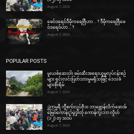
August 7, 2026
ဖေဝ်ဒရေဝ်ဒဳမဵုကရေဇြဳဟာ … ? ဒဳမဵုကရေဇြဳဖေ
ဝ်ဒရေဝ်ဟာ … ?
August 7, 2026
POPULAR POSTS
မူးယစ်ဆေးဝါး ဖမ်းဆီးအရေးယူမှုလုပ်ငန်းစဉ်
များ ရှင်းလင်းပြတ်သားမှုမရှိသဖြင့် ဒေသခံ
များစိုးရိမ်
August 7, 2026
ပ္ဍဲကမ္မရဳ ကွဳစက်လုပ်ဇီုဒး ဘာဗ္တောန်လိက်ဖောအ်
ဗြေဝ်ကောန်ၚာ်မွဲဒၞါဲတုဲ ကောန်ကွးဘာ လၟိဟ်
(၁၂) တၠ ဒးဝပ်
August 7, 2026