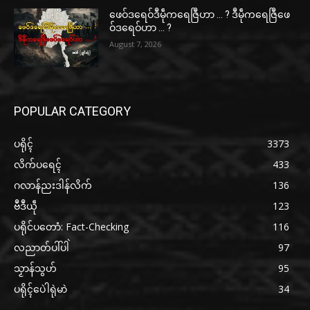
ဖေဝ်ဒရေဝ်ဒဳမဵုကရေဇြဳဟာ … ? ဒဳမဵုကရေဇြဳဖေ
ဝ်ဒရေဝ်ဟာ … ?
August 7, 2026
POPULAR CATEGORY
ပရိုၚ်
3373
လိက်ပရေၚ်
433
ဂလာန်ညးဒါန်လိက်
136
ဗဳဒဳယဵု
123
ပရိုင်ပတောံ: Fact-Checking
116
လညာတ်ပါ်ပါဲ
97
သၟာန်သွဟ်
95
ပရိုၚ်ပေဲါရုဲမာဲ
34