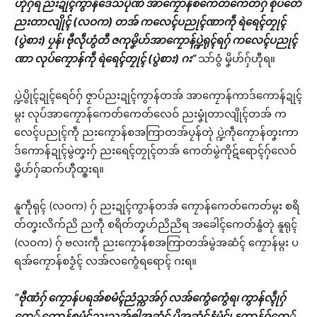
ဟီုဂှ်ရ ညးဍုၚ်ကွာန်ဒေသပိုဲဏံ အာကၠောန်စကေတ်ကေတ်ဂှ် စိုပ်တေံ
ညးတာလျိုၚ် (လဝက) တအ် ကလေၚ်ပညုၚ်ဏာကဵု ရဲရေၚ်တၠုၚ်
(ပွဲစား) ပၠန်၊ ဗီုလဵုဟွံတီ ဇကုမၞိဟ်အာကၠောန်ပ္ဍဲရုၚ်ရဂှ် ကလေၚ်ပညုၚ်
ဏာ လုပ်ကၠောန်ကဵု ရဲရေၚ်တၠုၚ် (ပွဲစား) ဂး”
သာ်ဝွံ မၞိဟ်ဂှ်ဟီုရ။
ပ္ဍဲပွိုၚ်ဍုၚ်ရေဝ်ဂှ် ဇၟာပ်ညးဍုၚ်ကွာန်တအ် အာကၠောန်ကာဒ်ကောန်ဍုၚ်
မ္ဂး လုပ်အာကၠောန်ကေတ်ကေတ်လေဝ် ညးမၞုံတာလျိုၚ်တအ် က
လေၚ်ပညုၚ်ကဵု ညးကၠောန်စအကြာတအ်ပၠန်တုဲ ပ္ဍဲကဵုကၠောန်တၞးကာ
ဒ်ကောန်ဍုၚ်မွဲတၞးဂှ် ညးရေၚ်တၠုၚ်တအ် ကေတ်မွဲကိုဋ်ရောၚ်ဂှ်လေဝ်
မၞိဟ်ဂှ်ဆက်ဟီုထ္ၜးရ။
နူကဵုရုၚ် (လဝက) ဂှ် ညးဍုၚ်ကွာန်တအ် ကၠောန်ကေတ်ကေတ်မ္ဂး စရိ
တ်တၞးလိက်ညိ ညကဵု စရိတ်တၞဟ်ညိညိရ အခေါၚ်ကေတ်နွံတုဲ နူရုၚ်
(လဝက) ဂှ် ဗလးကဵု ညးကၠောန်စအကြာတအ်မွဲအဆံၚ် ကၠောန်မ္ဂး ပ
ရအ်ကၠောန်စဒၟံၚ် လအ်လကွေံရရောၚ် ဂးရ။
“ဗီုဏံဂှ် ကၠောန်ပရအ်စမံၚ်ညံသ္ကအ်ဂှ် လအ်ကွေံကွေံရ၊ ကွာန်လ္ၚဵုဂှ်
တှေ် ကၠောန်စမံၚ်ညးသ္ကအ်ၜါအဆံၚ် ပိအဆံၚ်နွံမံၚ်၊ နူကွာန်ဂှ်တှေ်