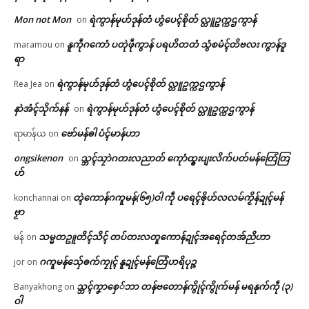
Mon not Mon
ရဲကွာန်မုဟ်ဒုန်တံ ဟွံပေၚ်စိုတ် လ္တူဥက္ကဌကွာန်
on
နူကဵုဂကောံ ပတုဲဖဵုကွာန် ပရဟိတတံ သွံစမံၚ်တိဗလး ကွာန်ဒူ
maramou
on
ရာ
ရဲကွာန်မုဟ်ဒုန်တံ ဟွံပေၚ်စိုတ် လ္တူဥက္ကဌကွာန်
Rea Jea
on
နာဲအံၚ်သိုက်နန်
ရဲကွာန်မုဟ်ဒုန်တံ ဟွံပေၚ်စိုတ် လ္တူဥက္ကဌကွာန်
on
ဗော်မန်ၜါ ပံၚ်မာန်ဟာ
ရာမာန်ယ
on
ongsikenon
သ္ဘၚ်သၠာဲဂတးလညာတ် ကေုာံထ္ၜးပျးလိက်ပတ်မန်တြေံတြ
on
ဟ်
တ္ၚဲကောန်ဂကူမန်(၆၅)ဝါ ကဵု ပရေၚ်ၜိုဟ်လလမ်ကၟိန်ဍုၚ်မန်
konchannai
on
ဗၟာ
သမ္မတဥူတိၚ်သိၚ် တပ်တးလတူကောန်ဍုၚ်အရေၚ်တအ်ညိဟာ
မန်
on
ဂကူမန်​သှ်ေၜက်ကၠုၚ် နူဍုၚ်မန်တြေံဟရိပုဉ္ဇ
jor
on
သ္ဘၚ်ကၞာစှေ်ဘာ တန်ဗတောန်ကွိုၚ်ကွိုက်မန် မရနုက်ကဵု (၃)
Banyakhong
on
ဝါ