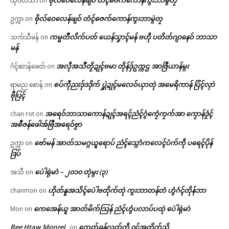
ဗိုလ်ဝေလေန်ဖျဝ် တံၚ်ဓဇက်ကောန်ကွးဘာမွဲတၠ
ယုဝဟံသာ
on
ဗိုလ်ဝေလေန်ဖျဝ် တံၚ်ဓဇက်ကောန်ကွးဘာမွဲတၠ
ဥက္ကာ
on
ကမ္မတဳလိက်ပတ် ယေန်သၞာၚ်မန် ဗဟဵု ပတိတ်ဂျာနေဝ် ဘာသာ
သက်သီမန်
on
မန်
အလဵုအသဳတၟိဍုၚ်ဗမာ တိုန်ဒှ်ဥက္ကဌ အာဇြဳယာန်မ္ဂး
ဂံၚ်ဆာန်ခေတ်
on
စပ်ကဵုညးဒှ်ဒဒိုက် ပ္ဋဲဍုၚ်မလေဝ်ယှာတုဲ အမေရိကာန် ပြံၚ်လှာဲ
ရာမည စောန်
on
ဗီုပြၚ်
အရေဝ်ဘာသာကောန်ဍုၚ်အရၚ်ညံၚ်ဂွံကၠေံကၠက်အာ ကၠောန်ဒၟံၚ်
chan rot
on
အစဳဇန်ဖေါအ်ဗြဳအရေဝ်ဗၟာ
ဗော်မန် အာတ်သမဂ္ဂယူရောပ် ညံၚ်သ္ဂောံကလေၚ်ပံက်ကဵု ပရေၚ်ပိုန်
ဥက္ကာ
on
ဒြပ်
ပေဲါရုဲမာဲ – ၂၀၁၀ တုဲမ္ဂး (၃)
အသီ
on
ဟိုတ်နူအသိၚ်ပေဲါဗတိုက်တုဲ ကွးဘာတန်တံ ဟွံဂံၚ်တိုန်ဘာ
chanmon
on
ကေအေန်ယူ အာတ်မိက်သြန် ညံၚ်ဟွံပလာပ်ပထုဲ ပေဲါရုဲမာဲ
Mon
on
Bee Htaw Monzel
ကေတ်ခန်လ္ၚတ်ကဵု ၀ၚ်အတိက်ညိ
on