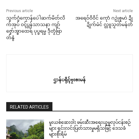
Previous article
Next article
သွက်ဂွံကၠောန်ပေဲါဆက်မိတ်လိ
အရေဝ်ဝိဝိင် ကေုာံ ဂဥုဲၜူမာဲ ဍဵု
က်အုပ် ဝၚ်ပ္တန်သာသနာ ကျာ်
ဍိုက်မံင် လ္တူသၟတ်မန်တံ
ဇၞော်အ္စာထေရ် ပုပ္ဖရမ္မ ဒဵုတၟံဗြာ
တ်နွံ
ဌာန်ပရိုၚ်ဗၠးၜးမန်
RELATED ARTICLES
မူးယစ်ဆေးဝါး ဖမ်းဆီးအရေးယူမှုလုပ်ငန်းစဉ်
များ ရှင်းလင်းပြတ်သားမှုမရှိသဖြင့် ဒေသခံ
များစိုးရိမ်