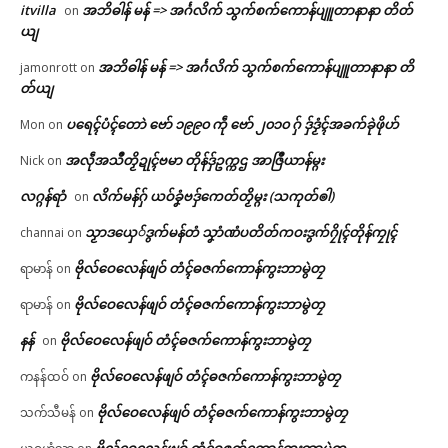
itvilla
အဘိဓါန် မန် => အၚ်္ဂလိက် သွက်စက်ကောန်ပျူတာနာနာ တိတ်
on
ယျ
အဘိဓါန် မန် => အၚ်္ဂလိက် သွက်စက်ကောန်ပျူတာနာနာ တိ
jamonrott
on
တ်ယျ
ပရေၚ်ပံၚ်တောဲ ဗော် ၁၉၉၀ ကဵု ဗော် ၂၀၁၀ ဂှ် ဒှ်ဒၟံၚ်အခက်ခုဲဖိုဟ်
Mon
on
အလဵုအသဳတၟိဍုၚ်ဗမာ တိုန်ဒှ်ဥက္ကဌ အာဇြဳယာန်မ္ဂး
Nick
on
လဂ္ဂန်ရာံ
လိက်မန်ဂှ် ယဝ်ခၞံဗဒှ်ကေတ်တၟိမ္ဂး (သကုတ်ၜါ)
on
သၟာဒယှေ်ဒွက်မန်တံ သၞာံဏံပတိတ်ကဝးဒွက်ဂၠိုၚ်တိုန်ကၠုၚ်
channai
on
ဗိုလ်ဝေလေန်ဖျဝ် တံၚ်ဓဇက်ကောန်ကွးဘာမွဲတၠ
ရာမာန်
on
ဗိုလ်ဝေလေန်ဖျဝ် တံၚ်ဓဇက်ကောန်ကွးဘာမွဲတၠ
ရာမာန်
on
နန်
ဗိုလ်ဝေလေန်ဖျဝ် တံၚ်ဓဇက်ကောန်ကွးဘာမွဲတၠ
on
ဗိုလ်ဝေလေန်ဖျဝ် တံၚ်ဓဇက်ကောန်ကွးဘာမွဲတၠ
ကနန်ထဝ်
on
ဗိုလ်ဝေလေန်ဖျဝ် တံၚ်ဓဇက်ကောန်ကွးဘာမွဲတၠ
သက်သီမန်
on