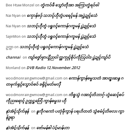
တၞံကဝ်ဖီ သ္ဂောံတဵုအာ အကြာတၞံရဝ်ဗါ
Bee Htaw Monzel
on
ကၠောန်ဗဒှ် သဘၚ်ဟီုတွံပရေၚ်မန် အပ္ဍဲဍုၚ်သေံ
Nai Nyan
on
သဘၚ်ဟီုတွံ ပရူဝၚ်ကောန်ဂကူမန် ပ္ဍဲဍုၚ်သေံ
Nai Nyan
on
သဘၚ်ဟီုတွံ ပရူဝၚ်ကောန်ဂကူမန် ပ္ဍဲဍုၚ်သေံ
SajinMon
on
သဘၚ်ဟီုတွံ ပရူဝၚ်ကောန်ဂကူမန် ပ္ဍဲဍုၚ်သေံ
ဥက္ကာ
on
channai
ကျာ်ဇၞော်ဗၟာယှိုဲညဝါ က္ညကၠုၚ်စိုပ်ကဵုသြဝါဒ ပ္ဍဲဍုၚ်ကျာ်ပိ
on
DVB Radio 12.November.2012
Monland
on
ကောန်ကွာန်ဓမ္မသတံ အာထ္ၜးဆန္ဒ ဂ
woodmonraingwmow@gmail.com
on
တမုက်ရုၚ်သၞောဝ်ဓဝ် ခရိုၚ်မတ်မလီု
ကိစ္စသွံ ဂအာၚ်တိဘာဂှ် ဟွံဆေၚ်စပ်
woodmonraingwmow@gmail.com
on
ကဵုညးရောၚ် ဥက္ကဋ္ဌတြေံ ကွာန်ဓမ္မသ ဟီု
နာဲအံၚ်သိုက်နန်
နူကဵုဂကောံ ပတုဲဖဵုကွာန် ပရဟိတတံ သွံစမံၚ်တိဗလး ကွာ
on
န်ဒူရာ
နာဲအံၚ်သိုက်နန်
ဗော်မန်ၜါ ပံၚ်မာန်ဟာ
on