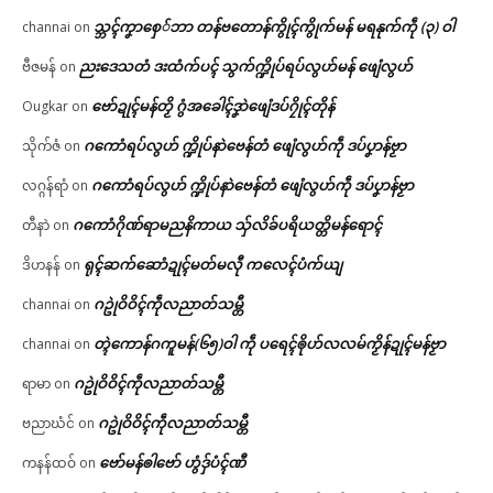
သ္ဘၚ်ကၞာစှေ်ဘာ တန်ဗတောန်ကွိုၚ်ကွိုက်မန် မရနုက်ကဵု (၃) ဝါ
channai
on
ညးဒေသတံ ဒးထံက်ပၚ် သွက်က္ဍိုပ်ရပ်လွဟ်မန် ဖျေံလွဟ်
ဗီဇမန်
on
ဗော်ဍုၚ်မန်တၟိ ဂွံအခေါၚ်ဒၞာဲဖျေံဒပ်ဂၠိုၚ်တိုန်
Ougkar
on
ဂကောံရပ်လွဟ် က္ဍိုပ်နာဲဗေန်တံ ဖျေံလွဟ်ကဵု ဒပ်ပၞာန်ဗၟာ
သိုက်ဇံ
on
ဂကောံရပ်လွဟ် က္ဍိုပ်နာဲဗေန်တံ ဖျေံလွဟ်ကဵု ဒပ်ပၞာန်ဗၟာ
လဂ္ဂန်ရာံ
on
ဂကောံဂိုဏ်ရာမညနိကာယ သှ်လိခ်ပရိယတ္တိမန်ရောၚ်
တီနာဲ
on
ရုၚ်ဆက်ဆောံဍုၚ်မတ်မလီု ကလေၚ်ပံက်ယျ
ဒိဟနန်
on
ဂဥုဲဝိဝိၚ်ကဵုလညာတ်သမ္တီ
channai
on
တ္ၚဲကောန်ဂကူမန်(၆၅)ဝါ ကဵု ပရေၚ်ၜိုဟ်လလမ်ကၟိန်ဍုၚ်မန်ဗၟာ
channai
on
ဂဥုဲဝိဝိၚ်ကဵုလညာတ်သမ္တီ
ရာမာ
on
ဂဥုဲဝိဝိၚ်ကဵုလညာတ်သမ္တီ
ဗညာဃံင်
on
ဗော်မန်ၜါဗော် ဟွံဒှ်ပံၚ်ဏီ
ကနန်ထဝ်
on