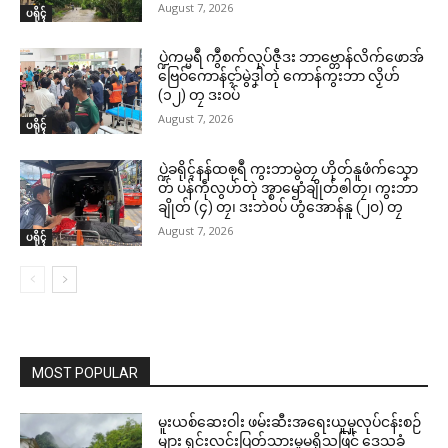
August 7, 2026
ပရိုၚ်
ပ္ဍဲကမ္မရဳ ကွဳစက်လုပ်ဇီုဒး ဘာဗ္တောန်လိက်ဖောအ်
ဗြေဝ်ကောန်ၚာ်မွဲဒၞါဲတုဲ ကောန်ကွးဘာ လၟိဟ်
(၁၂) တၠ ဒးဝပ်
August 7, 2026
ပရိုၚ်
ပ္ဍဲခရိုၚ်နန်ထၜုရဳ ကွးဘာမွဲတၠ ဟိုတ်နူဖံက်သၞော
တ် ပန်ကဵုလွဟ်တုဲ အ္စာၝောံချိုတ်ၜါတၠ၊ ကွးဘာ
ချိုတ် (၄) တၠ၊ ဒးဘဲဝပ် ဟွံအောန်နူ (၂၀) တၠ
August 7, 2026
ပရိုၚ်
MOST POPULAR
မူးယစ်ဆေးဝါး ဖမ်းဆီးအရေးယူမှုလုပ်ငန်းစဉ်
များ ရှင်းလင်းပြတ်သားမှုမရှိသဖြင့် ဒေသခံ