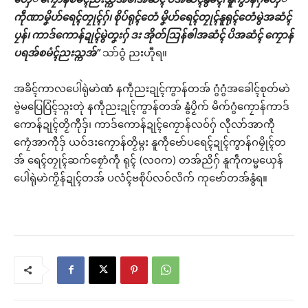
ကဵုဏာမၞိဟ်ရေၚ်တၠုၚ်ဂှ်၊ စိုပ်ရုၚ်တေံ မၞိဟ်ရေၚ်တၠုၚ်နူရုၚ်တေံမွဲအဆံၚ်
ပၠန်၊ ကာဒ်ကောန်ဍုၚ်မွဲတၞးဂှ် ဒး အိုတ်ဩန်ၜါအဆံၚ် ပိအဆံၚ် ကၠောန်
ပရအ်စမံၚ်ညးသ္ကအ်”
သာ်ဝွံ ညးဟီုရ။
အခိၚ်ကာလပေါဲရုဲမာဲဏံ နကဵုညးဍုၚ်ကွာန်တအ် ဂွံဂွံအခေါၚ်စုတ်မာဲ
ဗွဲမပြေပြံၚ်သ္ဂးတုဲ နကဵုညးဍုၚ်ကွာန်တအ် နွံပၟိက် မိက်ဂွံကၠောန်ကာဒ်
ကောန်ဍုၚ်တၟိကီုဒှ်၊ ကာဒ်ကောန်ဍုၚ်ကၠောန်လဝ်ဂှ် လီုလာ်အာကီု
ကၠေံအာကီုဒှ် ယဝ်ဒးကၠောန်တၟိမ္ဂး နူကဵုဗော်ပရေၚ်ဍုၚ်ကွာန်ဂမၠိုၚ်တ
အ် ရေၚ်တၠုၚ်ဆက်စၠောံကဵု ရုၚ် (လဝက) တအ်ညိဂှ် နူကဵုကမ္မယှေန်
ပေါဲရုဲမာဲကၟိန်ဍုၚ်တအ် ပလံၚ်ဗစိုပ်လဝ်လိက် ကုဗော်တအ်နွံရ။