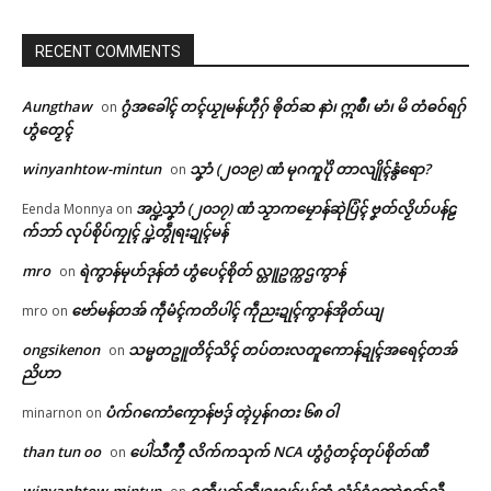
RECENT COMMENTS
Aungthaw
ဂွံအခေါၚ် တၚ်ယၟုမန်ဟီုဂှ် ၜိုတ်ဆ နာဲ၊ ဣစဳ၊ မာံ၊ မိ တံဓဝ်ရဂှ်
on
ဟွံတၟေၚ်
winyanhtow-mintun
သၞာံ (၂၀၁၉) ဏံ မုဂကူပိုဲ တာလျိုၚ်နွံရော?
on
အပ္ဍဲသၞာံ (၂၀၁၇) ဏံ သၟာကမၠောန်ဆုဲပြံၚ် ဗၞတ်လၟိဟ်ပန်ဠ
Eenda Monnya
on
က်ဘာ် လုပ်စိုပ်ကၠုၚ် ပ္ဍဲတွဵုရးဍုၚ်မန်
mro
ရဲကွာန်မုဟ်ဒုန်တံ ဟွံပေၚ်စိုတ် လ္တူဥက္ကဌကွာန်
on
ဗော်မန်တအ် ကဵုမံၚ်ကတိပါၚ် ကဵုညးဍုၚ်ကွာန်အိုတ်ယျ
mro
on
Related
ongsikenon
သမ္မတဥူတိၚ်သိၚ် တပ်တးလတူကောန်ဍုၚ်အရေၚ်တအ်
on
ညိဟာ
ဌာန်ပရိုၚ်ဗၠးၜးမန်
ပံက်ဂကောံကၠောန်ဗဒှ် တ္ၚဲပၠန်ဂတး ၆၈ ဝါ
minarnon
on
than tun oo
ပေါဲသဳကၠဳ လိက်ကသုက် NCA ဟွံဂွံတၚ်တုပ်စိုတ်ဏီ
on
ရုဲစှ်