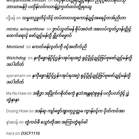
winyanhtow.mintun
ဂတဵုမုက်တွဵုရးဍုၚ်မန်တံ ညံၚ်ဂွံတောဲစုတ်သီု
on
ရုၚ် (လဝက) တက်ကာဒ်ကောန်
အလဵုအသဳသေံ လလောၚ်ပ္တိတ်
ဘာသာမန်ဂှ် ပတိုန်လဝ်ဂလာန်ပ္ဍဲကၠတ်ထဝ်တွဵုရးယျ
ပရိုၚ်လက္ကရဴအိုတ်
ဍုၚ် ဍုၚ်မုဟ်ဍုၚ် ခရေတ်စဩန်
သၞောဝ် ကောန်ဍုၚ်သ္အာၚ်အခေါၚ်
တေၚ်အိုတ်
ကၠောန်ဟွံဂွံ (၁၀) တၚ်
သမ္မတဥူတိၚ်သိၚ် တပ်တးလတူကောန်ဍုၚ်အရေၚ်တအ်ညိဟာ
လွီမန်
on
May 6, 2026
June 15, 2026
🏛 လညာတ်ပါ်ပဲါ
mintu. winyanhtow
ဇၟာပ်သၟတ်မန် စိုပ်အဝဲတံ ဒးလေပ်ကွတ်ပၞာန်သ္ဇိုၚ်
on
In "ပရိုၚ်"
In "ပရိုၚ်"
ထေက်ရောၚ် ဗော်ဍုၚ်မန်တၟိ ဖ္တိုက်ဖၟောဝ်
ညးဒါန်လိက်
Monland
ကေတ်ခန်လ္ၚတ်ကဵု ၀ၚ်အတိက်ညိ
on
ဗွဳဒဳယဵု
Watchdog
နကဵုစၞောန်ပၟိၚ်ဌန်ဂအုပ်ရးအဂၞဲ ရုၚ်ပွိုၚ်ဍုၚ်ဇြပ်ဗုဗော်ဍုၚ်မန်တၟိ
on
ဒးပဲါတိတ်
ကေတ်အဆက်
အလုံကၟိန်ဍုၚ်သေံမွဲဂှ် စၟဳစၟတ်အာ
နကဵုစၞောန်ပၟိၚ်ဌန်ဂအုပ်ရးအဂၞဲ ရုၚ်ပွိုၚ်ဍုၚ်ဇြပ်ဗုဗော်ဍုၚ်မန်တၟိ
ayeramarn
on
ညးလိက်သက်သဳဟွံမွဲတအ်ကဵု
ဒးပဲါတိတ်
တၞးလိက်ပတောံရောၚ် အလဵုအ
သဳသေံ ဟီုစၞောန်
ဒးစဵုဒၞာ ဒးပြိုက်ဂစိုတ်ကၠေံ နူဘဲအန္တရာဲစၟစၟန် ပလီုပလာ်ဒၟံၚ် ပ္ဍဲ
Ma Nu Haw
on
© ဌာန်ပရိုၚ်ဗၠးၜးမန်
May 4, 2026
တၞံနာနာ
In "ပရိုၚ်"
ဒဒန်ဆု ကျာ်ဇၞော်အ္စာတၠဥတ္တမ ကွာန်ဝၚ်က ပိုတ်ကဝ်အာ
Doung Htaw
on
တၞံကဝ်ဖီ သ္ဂောံတဵုအာ အကြာတၞံရဝ်ဗါ
နာဲဆာန်
on
DSCF1116
nara
on