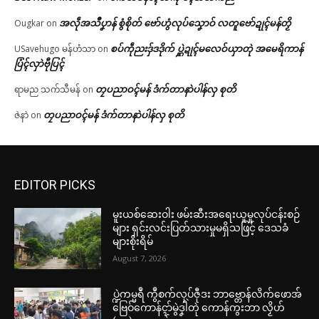
အလဵုအသဳပၞာန် စွံစိုတ် ဗော်ဟွံလုပ်သၞောဝ် လတူဗော်ဍုၚ်မန်တၟိ
Ougkar
on
စပ်ကဵုညးဒှ်ဒဒိုက် ပ္ဋဲဍုၚ်မလေဝ်ယှာတုဲ အမေရိကာန်
USavehugo မန်ဟံသာ
on
ပြံၚ်လှာဲဗီုပြၚ်
တၠပညာဝၚ်မန် ဒံက်တာနာဲပါန်လှ စုတိ
ရာမည သက်သီမန်
on
တၠပညာဝၚ်မန် ဒံက်တာနာဲပါန်လှ စုတိ
ဇဲနာဲ
on
EDITOR PICKS
မူးယစ်ဆေးဝါး ဖမ်းဆီးအရေးယူမှုလုပ်ငန်းစဉ်
များ ရှင်းလင်းပြတ်သားမှုမရှိသဖြင့် ဒေသခံ
များစိုးရိမ်
August 7, 2026
ပ္ဍဲကမ္မရဳ ကွဳစက်လုပ်ဇီုဒး ဘာဗ္တောန်လိက်ဖောအ်
ဗြေဝ်ကောန်ၚာ်မွဲဒၞါဲတုဲ ကောန်ကွးဘာ လၟိဟ်