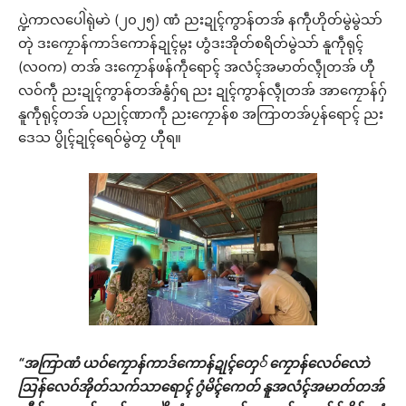
ပ္ဍဲကာလပေါဲရုဲမာဲ (၂၀၂၅) ဏံ ညးဍုၚ်ကွာန်တအ် နကဵုဟိုတ်မွဲမွဲသာ်
တုဲ ဒးကၠောန်ကာဒ်ကောန်ဍုၚ်မ္ဂး ဟွံဒးအိုတ်စရိတ်မွဲသာ် နူကဵုရုၚ်
(လဝက) တအ် ဒးကၠောန်ဖန်ကဵုရောၚ် အလံၚ်အမာတ်လ္ၚဵုတအ် ဟီု
လဝ်ကဵု ညးဍုၚ်ကွာန်တအ်နွံဂှ်ရ ညး ဍုၚ်ကွာန်လ္ၚဵုတအ် အာကၠောန်ဂှ်
နူကဵုရုၚ်တအ် ပညုၚ်ဏာကဵု ညးကၠောန်စ အကြာတအ်ပၠန်ရောၚ် ညး
ဒေသ ပွိုၚ်ဍုၚ်ရေဝ်မွဲတၠ ဟီုရ။
“အကြာဏံ ယဝ်ကၠောန်ကာဒ်ကောန်ဍုၚ်တှေ် ကၠောန်လေဝ်လောဲ
ဩန်လေဝ်အိုတ်သက်သာရောၚ် ဂွံမိၚ်ကေတ် နူအလံၚ်အမာတ်တအ်