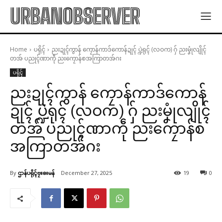
URBANOBSERVER
Home
ပရိုၚ်
ညးဍုၚ်ကွာန် ကၠောန်ကာဒ်ကောန်ဍုၚ် ပ္ဍဲရုၚ် (လဝက) ဂှ် ညးမၞုံလျိုၚ်
တအ် ပညုၚ်ဏာကဵု ညးကၠောန်စအကြာတအ်ဂး
ပရိုၚ်
ညးဍုၚ်ကွာန် ကၠောန်ကာဒ်ကောန်
ဍုၚ် ပ္ဍဲရုၚ် (လဝက) ဂှ် ညးမၞုံလျိုၚ်
တအ် ပညုၚ်ဏာကဵု ညးကၠောန်စ
အကြာတအ်ဂး
By
ဌာန်ပရိုၚ်ဗၠးၜးမန်
December 27, 2025
19
0