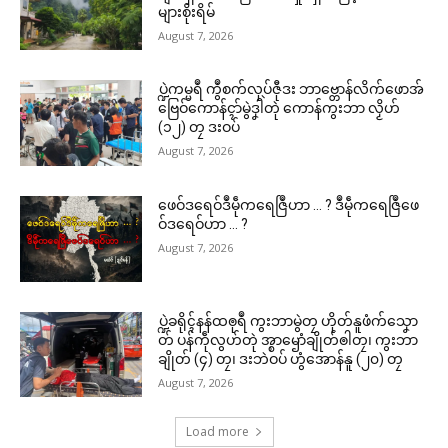
များစိုးရိမ်
August 7, 2026
ပ္ဍဲကမ္မရဳ ကွဳစက်လုပ်ဇီုဒး ဘာဗ္တောန်လိက်ဖောအ်
ဗြေဝ်ကောန်ၚာ်မွဲဒၞါဲတုဲ ကောန်ကွးဘာ လၟိဟ်
(၁၂) တၠ ဒးဝပ်
August 7, 2026
ဖေဝ်ဒရေဝ်ဒဳမဵုကရေဇြဳဟာ … ? ဒဳမဵုကရေဇြဳဖေ
ဝ်ဒရေဝ်ဟာ … ?
August 7, 2026
ပ္ဍဲခရိုၚ်နန်ထၜုရဳ ကွးဘာမွဲတၠ ဟိုတ်နူဖံက်သၞော
တ် ပန်ကဵုလွဟ်တုဲ အ္စာၝောံချိုတ်ၜါတၠ၊ ကွးဘာ
ချိုတ် (၄) တၠ၊ ဒးဘဲဝပ် ဟွံအောန်နူ (၂၀) တၠ
August 7, 2026
Load more