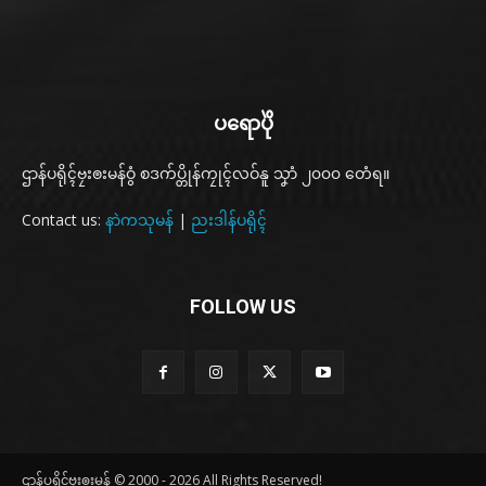
ပရောပိုဲ
ဌာန်ပရိုၚ်ဗၠးၜးမန်ဝွံ စဒက်ပ္တိုန်ကၠုၚ်လဝ်နူ သၞာံ ၂၀၀၀ တေံရ။
Contact us:
နာဲကသုမန်
|
ညးဒါန်ပရိုၚ်
FOLLOW US
ဌာန်ပရိုၚ်ဗၠးၜးမန် © 2000 - 2026 All Rights Reserved!