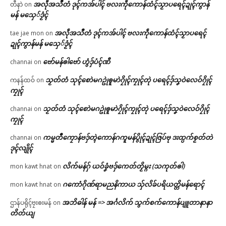
အလဵုအသဳတံ ဒုၚ်ကအ်ပါၚ် ဗလးကဵုကောန်ထံၚ်သၟာပရေၚ်ဍုၚ်ကွာန်
တီနာဲ
on
မန် မသှေ်ဒၟံၚ်
အလဵုအသဳတံ ဒုၚ်ကအ်ပါၚ် ဗလးကဵုကောန်ထံၚ်သၟာပရေၚ်
tae jae mon
on
ဍုၚ်ကွာန်မန် မသှေ်ဒၟံၚ်
ဗော်မန်ၜါဗော် ဟွံဒှ်ပံၚ်ဏီ
channai
on
သၟတ်တံ သုၚ်စောဲမဂဥုဲၜူမာဲဂၠိုၚ်ကၠုၚ်တုဲ ပရေၚ်ဒှ်သၞဝဲလေဝ်ဂၠိုၚ်
ကနန်ထဝ်
on
ကၠုၚ်
သၟတ်တံ သုၚ်စောဲမဂဥုဲၜူမာဲဂၠိုၚ်ကၠုၚ်တုဲ ပရေၚ်ဒှ်သၞဝဲလေဝ်ဂၠိုၚ်
channai
on
ကၠုၚ်
ကမ္မတဳကၠောန်ဗဒှ်တ္ၚဲကောန်ဂကူမန်ပွိုၚ်ဍုၚ်ဇြပ်ဗု ဒးထ္ပက်စၟတ်တဲ
channai
on
ဒုၚ်လျိုၚ်
လိက်မန်ဂှ် ယဝ်ခၞံဗဒှ်ကေတ်တၟိမ္ဂး (သကုတ်ၜါ)
mon kawt hnat
on
ဂကောံဂိုဏ်ရာမညနိကာယ သှ်လိခ်ပရိယတ္တိမန်ရောၚ်
mon kawt hnat
on
အဘိဓါန် မန် => အၚ်္ဂလိက် သွက်စက်ကောန်ပျူတာနာနာ
ဌာန်ပရိုၚ်ဗၠးၜးမန်
on
တိတ်ယျ