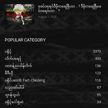
ဖေဝ်ဒရေဝ်ဒဳမဵုကရေဇြဳဟာ … ? ဒဳမဵုကရေဇြဳဖေ
ဝ်ဒရေဝ်ဟာ … ?
August 7, 2026
POPULAR CATEGORY
ပရိုၚ်
3373
လိက်ပရေၚ်
433
ဂလာန်ညးဒါန်လိက်
136
ဗဳဒဳယဵု
123
ပရိုင်ပတောံ: Fact-Checking
116
လညာတ်ပါ်ပါဲ
97
သၟာန်သွဟ်
95
ပရိုၚ်ပေဲါရုဲမာဲ
34