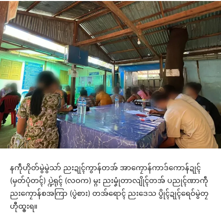
နကဵုဟိုတ်မွဲမွဲသာ် ညးဍုၚ်ကွာန်တအ် အာကၠောန်ကာဒ်ကောန်ဍုၚ်
(မှတ်ပုံတၚ်) ပ္ဍဲရုၚ် (လဝက) မ္ဂး ညးမၞုံတာလျိုၚ်တအ် ပညုၚ်ဏာကဵု
ညးကၠောန်စအကြာ (ပွဲစား) တအ်ရောၚ် ညးဒေသ ပွိုၚ်ဍုၚ်ရေဝ်မွဲတၠ
ဟီုထ္ၜးရ။