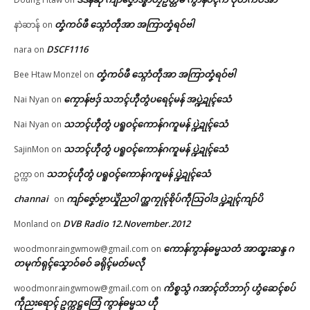
ဗွဳဒဳယဵု
တၞံကဝ်ဖီ သ္ဂောံတဵုအာ အကြာတၞံရဝ်ဗါ
နာဲဆာန်
on
ကေတ်အဆက်
DSCF1116
nara
on
ဝန်ဇၞော်ပရေၚ်ဍုၚ်သ္အာၚ်သေံ ဆဵု
တၞံကဝ်ဖီ သ္ဂောံတဵုအာ အကြာတၞံရဝ်ဗါ
Bee Htaw Monzel
on
ကဵုသမ္မတတၟိဍုၚ်ဗၟာဂှ် မူအကာဲအ
© ဌာန်ပရိုၚ်ဗၠးၜးမန်
ရာတၟေၚ်ရော (၁)
ကၠောန်ဗဒှ် သဘၚ်ဟီုတွံပရေၚ်မန် အပ္ဍဲဍုၚ်သေံ
Nai Nyan
on
April 27, 2026
သဘၚ်ဟီုတွံ ပရူဝၚ်ကောန်ဂကူမန် ပ္ဍဲဍုၚ်သေံ
Nai Nyan
on
In "လိက်ပရေၚ်"
သဘၚ်ဟီုတွံ ပရူဝၚ်ကောန်ဂကူမန် ပ္ဍဲဍုၚ်သေံ
SajinMon
on
သဘၚ်ဟီုတွံ ပရူဝၚ်ကောန်ဂကူမန် ပ္ဍဲဍုၚ်သေံ
ဥက္ကာ
on
channai
ကျာ်ဇၞော်ဗၟာယှိုဲညဝါ က္ညကၠုၚ်စိုပ်ကဵုသြဝါဒ ပ္ဍဲဍုၚ်ကျာ်ပိ
on
DVB Radio 12.November.2012
Monland
on
ကောန်ကွာန်ဓမ္မသတံ အာထ္ၜးဆန္ဒ ဂ
woodmonraingwmow@gmail.com
on
တမုက်ရုၚ်သၞောဝ်ဓဝ် ခရိုၚ်မတ်မလီု
ကိစ္စသွံ ဂအာၚ်တိဘာဂှ် ဟွံဆေၚ်စပ်
woodmonraingwmow@gmail.com
on
ကဵုညးရောၚ် ဥက္ကဋ္ဌတြေံ ကွာန်ဓမ္မသ ဟီု