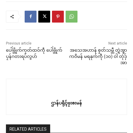
Previous article
Next article
ပေါဲဗ္တိုက်ကၠတ်ထဝ်ကဵု ပေါဲဗ္တိုက်
အသေအဟာန် စၟတ်သမ္တီ တ္ရဲအ္စာ
ပၠန်ဂတးရပ်လွဟ်
ကဝိမန် မရနုက်ကဵု (၁၀) ဝါ တုဲဒှ်
အာ
ဌာန်ပရိုၚ်ဗၠးၜးမန်
RELATED ARTICLES