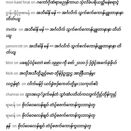
ဂကောံဂိုဏ်ရာမညနိကာယ သှ်လိခ်ပရိယတ္တိမန်ရောၚ်
mon kawt hnat
on
အဘိဓါန် မန် => အၚ်္ဂလိက် သွက်စက်ကောန်ပျူတာနာနာ
ဌာန်ပရိုၚ်ဗၠးၜးမန်
on
တိတ်ယျ
itvilla
အဘိဓါန် မန် => အၚ်္ဂလိက် သွက်စက်ကောန်ပျူတာနာနာ တိတ်
on
ယျ
အဘိဓါန် မန် => အၚ်္ဂလိက် သွက်စက်ကောန်ပျူတာနာနာ တိ
jamonrott
on
တ်ယျ
ပရေၚ်ပံၚ်တောဲ ဗော် ၁၉၉၀ ကဵု ဗော် ၂၀၁၀ ဂှ် ဒှ်ဒၟံၚ်အခက်ခုဲဖိုဟ်
Mon
on
အလဵုအသဳတၟိဍုၚ်ဗမာ တိုန်ဒှ်ဥက္ကဌ အာဇြဳယာန်မ္ဂး
Nick
on
လဂ္ဂန်ရာံ
လိက်မန်ဂှ် ယဝ်ခၞံဗဒှ်ကေတ်တၟိမ္ဂး (သကုတ်ၜါ)
on
သၟာဒယှေ်ဒွက်မန်တံ သၞာံဏံပတိတ်ကဝးဒွက်ဂၠိုၚ်တိုန်ကၠုၚ်
channai
on
ဗိုလ်ဝေလေန်ဖျဝ် တံၚ်ဓဇက်ကောန်ကွးဘာမွဲတၠ
ရာမာန်
on
ဗိုလ်ဝေလေန်ဖျဝ် တံၚ်ဓဇက်ကောန်ကွးဘာမွဲတၠ
ရာမာန်
on
နန်
ဗိုလ်ဝေလေန်ဖျဝ် တံၚ်ဓဇက်ကောန်ကွးဘာမွဲတၠ
on