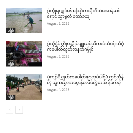
ပ္ဍဲတွဵုရးဍုင်မန် သြောံကသီုတိတ်အောန်မာန်
ရောင် သၟာဗ္ၚတံ တော်ခယျ
August 5, 2026
ပရိုၚ်
ပ္ဍဲသ္ၚိဒၟံင် က္ဍိုပ်သ္ကိုပ်ပျူသဝ်ထဳကအ်သံင်ဂှ် သီဂွံ
ကပေါတ်လွဟ်လနက်ဂမၠိုင်
August 5, 2026
ပရိုၚ်
ပ္ဍဲကျာ်ပိ င္ရုဟ်ကပေါတ်ဖျာလုပ်ပါၚ်ဖဴ က္ဍင်တိုန်
တုဲ သွက်သၟာကမၠောန်စလိင်တ္ရဲတအ် ဒှ်ခက်ခုဲ
August 4, 2026
ပရိုၚ်