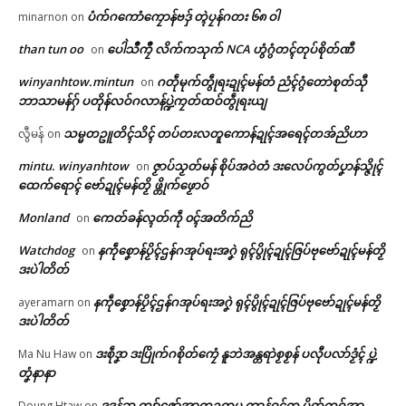
ပံက်ဂကောံကၠောန်ဗဒှ် တ္ၚဲပၠန်ဂတး ၆၈ ဝါ
minarnon
on
than tun oo
ပေါဲသဳကၠဳ လိက်ကသုက် NCA ဟွံဂွံတၚ်တုပ်စိုတ်ဏီ
on
winyanhtow.mintun
ဂတဵုမုက်တွဵုရးဍုၚ်မန်တံ ညံၚ်ဂွံတောဲစုတ်သီု
on
ဘာသာမန်ဂှ် ပတိုန်လဝ်ဂလာန်ပ္ဍဲကၠတ်ထဝ်တွဵုရးယျ
သမ္မတဥူတိၚ်သိၚ် တပ်တးလတူကောန်ဍုၚ်အရေၚ်တအ်ညိဟာ
လွီမန်
on
mintu. winyanhtow
ဇၟာပ်သၟတ်မန် စိုပ်အဝဲတံ ဒးလေပ်ကွတ်ပၞာန်သ္ဇိုၚ်
on
ဌာန်ပရိုၚ်ဗၠးၜးမန်
Related
ထေက်ရောၚ် ဗော်ဍုၚ်မန်တၟိ ဖ္တိုက်ဖၟောဝ်
ရုဲစှ်
Monland
ကေတ်ခန်လ္ၚတ်ကဵု ၀ၚ်အတိက်ညိ
on
Watchdog
နကဵုစၞောန်ပၟိၚ်ဌန်ဂအုပ်ရးအဂၞဲ ရုၚ်ပွိုၚ်ဍုၚ်ဇြပ်ဗုဗော်ဍုၚ်မန်တၟိ
on
ဒးပဲါတိတ်
ပရိုၚ်လက္ကရဴအိုတ်
နကဵုစၞောန်ပၟိၚ်ဌန်ဂအုပ်ရးအဂၞဲ ရုၚ်ပွိုၚ်ဍုၚ်ဇြပ်ဗုဗော်ဍုၚ်မန်တၟိ
ayeramarn
on
ပေါဲရုဲမာဲ ဒပ်ပၞာန်ဗၟာကၠောန် တုဲဒှ်
တၠအဝဵုပၞာန် မဂြောပ်လဝ်ကယျိုၚ်
🏛 လညာတ်ပါ်ပဲါ
ဒးပဲါတိတ်
အာတုဲ …..
ဒဳမဵုကရေဇြဳ
January 28, 2026
May 19, 2026
ဒးစဵုဒၞာ ဒးပြိုက်ဂစိုတ်ကၠေံ နူဘဲအန္တရာဲစၟစၟန် ပလီုပလာ်ဒၟံၚ် ပ္ဍဲ
Ma Nu Haw
on
ညးဒါန်လိက်
In "လညာတ်ပါ်ပါဲ"
In "လိက်ပရေၚ်"
တၞံနာနာ
ဒဒန်ဆု ကျာ်ဇၞော်အ္စာတၠဥတ္တမ ကွာန်ဝၚ်က ပိုတ်ကဝ်အာ
Doung Htaw
on