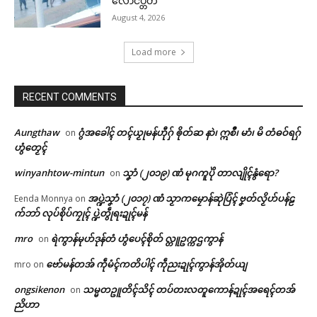
လောင်ပ္တိတ်
August 4, 2026
Load more
RECENT COMMENTS
Aungthaw
ဂွံအခေါၚ် တၚ်ယၟုမန်ဟီုဂှ် ၜိုတ်ဆ နာဲ၊ ဣစဳ၊ မာံ၊ မိ တံဓဝ်ရဂှ်
on
ဟွံတၟေၚ်
winyanhtow-mintun
သၞာံ (၂၀၁၉) ဏံ မုဂကူပိုဲ တာလျိုၚ်နွံရော?
on
အပ္ဍဲသၞာံ (၂၀၁၇) ဏံ သၟာကမၠောန်ဆုဲပြံၚ် ဗၞတ်လၟိဟ်ပန်ဠ
Eenda Monnya
on
က်ဘာ် လုပ်စိုပ်ကၠုၚ် ပ္ဍဲတွဵုရးဍုၚ်မန်
mro
ရဲကွာန်မုဟ်ဒုန်တံ ဟွံပေၚ်စိုတ် လ္တူဥက္ကဌကွာန်
on
ဗော်မန်တအ် ကဵုမံၚ်ကတိပါၚ် ကဵုညးဍုၚ်ကွာန်အိုတ်ယျ
mro
on
ongsikenon
သမ္မတဥူတိၚ်သိၚ် တပ်တးလတူကောန်ဍုၚ်အရေၚ်တအ်
on
ညိဟာ