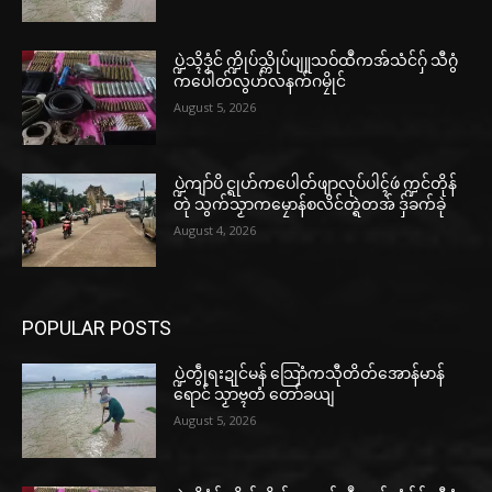
ပ္ဍဲသ္ၚိဒၟံင် က္ဍိုပ်သ္ကိုပ်ပျူသဝ်ထဳကအ်သံင်ဂှ် သီဂွံ
ကပေါတ်လွဟ်လနက်ဂမၠိုင်
August 5, 2026
ပ္ဍဲကျာ်ပိ င္ရုဟ်ကပေါတ်ဖျာလုပ်ပါၚ်ဖဴ က္ဍင်တိုန်
တုဲ သွက်သၟာကမၠောန်စလိင်တ္ရဲတအ် ဒှ်ခက်ခုဲ
August 4, 2026
POPULAR POSTS
ပ္ဍဲတွဵုရးဍုင်မန် သြောံကသီုတိတ်အောန်မာန်
ရောင် သၟာဗ္ၚတံ တော်ခယျ
August 5, 2026