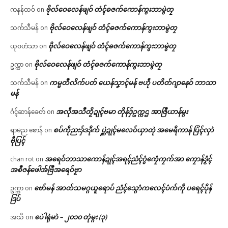
ဗိုလ်ဝေလေန်ဖျဝ် တံၚ်ဓဇက်ကောန်ကွးဘာမွဲတၠ
ကနန်ထဝ်
on
ဗိုလ်ဝေလေန်ဖျဝ် တံၚ်ဓဇက်ကောန်ကွးဘာမွဲတၠ
သက်သီမန်
on
ဗိုလ်ဝေလေန်ဖျဝ် တံၚ်ဓဇက်ကောန်ကွးဘာမွဲတၠ
ယုဝဟံသာ
on
ဗိုလ်ဝေလေန်ဖျဝ် တံၚ်ဓဇက်ကောန်ကွးဘာမွဲတၠ
ဥက္ကာ
on
ကမ္မတဳလိက်ပတ် ယေန်သၞာၚ်မန် ဗဟဵု ပတိတ်ဂျာနေဝ် ဘာသာ
သက်သီမန်
on
မန်
အလဵုအသဳတၟိဍုၚ်ဗမာ တိုန်ဒှ်ဥက္ကဌ အာဇြဳယာန်မ္ဂး
ဂံၚ်ဆာန်ခေတ်
on
စပ်ကဵုညးဒှ်ဒဒိုက် ပ္ဋဲဍုၚ်မလေဝ်ယှာတုဲ အမေရိကာန် ပြံၚ်လှာဲ
ရာမည စောန်
on
ဗီုပြၚ်
အရေဝ်ဘာသာကောန်ဍုၚ်အရၚ်ညံၚ်ဂွံကၠေံကၠက်အာ ကၠောန်ဒၟံၚ်
chan rot
on
အစဳဇန်ဖေါအ်ဗြဳအရေဝ်ဗၟာ
ဗော်မန် အာတ်သမဂ္ဂယူရောပ် ညံၚ်သ္ဂောံကလေၚ်ပံက်ကဵု ပရေၚ်ပိုန်
ဥက္ကာ
on
ဒြပ်
ပေဲါရုဲမာဲ – ၂၀၁၀ တုဲမ္ဂး (၃)
အသီ
on