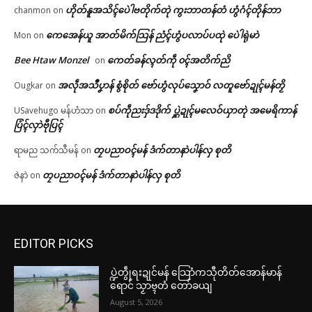
ဟိုတ်နူအသိၚ်ပေဲါဗတိုက်တုဲ ကွးဘာတန်တံ ဟွံဂံၚ်တိုန်ဘာ
chanmon
on
ကေအေန်ယူ အာတ်မိက်သြန် ညံၚ်ဟွံပလာပ်ပထုဲ ပေဲါရုဲမာဲ
Mon
on
Bee Htaw Monzel
ကေတ်ခန်လ္ၚတ်ကဵု ၀ၚ်အတိက်ညိ
on
အလဵုအသဳပၞာန် စွံစိုတ် ဗော်ဟွံလုပ်သၞောဝ် လတူဗော်ဍုၚ်မန်တၟိ
Ougkar
on
စပ်ကဵုညးဒှ်ဒဒိုက် ပ္ဋဲဍုၚ်မလေဝ်ယှာတုဲ အမေရိကာန်
USavehugo မန်ဟံသာ
on
ပြံၚ်လှာဲဗီုပြၚ်
တၠပညာဝၚ်မန် ဒံက်တာနာဲပါန်လှ စုတိ
ရာမည သက်သီမန်
on
တၠပညာဝၚ်မန် ဒံက်တာနာဲပါန်လှ စုတိ
ဇဲနာဲ
on
EDITOR PICKS
ပ္ဍဲတွဵုရးဍုင်မန် သြောံကသီုတိတ်အောန်မာန်
ရောင် သၟာဗ္ၚတံ တော်ခယျ
August 5, 2026