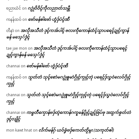
ဂဥုဲဝိဝိၚ်ကဵုလညာတ်သမ္တီ
ဗညာဃံင်
on
ဗော်မန်ၜါဗော် ဟွံဒှ်ပံၚ်ဏီ
ကနန်ထဝ်
on
အလဵုအသဳတံ ဒုၚ်ကအ်ပါၚ် ဗလးကဵုကောန်ထံၚ်သၟာပရေၚ်ဍုၚ်ကွာန်
တီနာဲ
on
မန် မသှေ်ဒၟံၚ်
အလဵုအသဳတံ ဒုၚ်ကအ်ပါၚ် ဗလးကဵုကောန်ထံၚ်သၟာပရေၚ်
tae jae mon
on
ဍုၚ်ကွာန်မန် မသှေ်ဒၟံၚ်
ဗော်မန်ၜါဗော် ဟွံဒှ်ပံၚ်ဏီ
channai
on
သၟတ်တံ သုၚ်စောဲမဂဥုဲၜူမာဲဂၠိုၚ်ကၠုၚ်တုဲ ပရေၚ်ဒှ်သၞဝဲလေဝ်ဂၠိုၚ်
ကနန်ထဝ်
on
ကၠုၚ်
သၟတ်တံ သုၚ်စောဲမဂဥုဲၜူမာဲဂၠိုၚ်ကၠုၚ်တုဲ ပရေၚ်ဒှ်သၞဝဲလေဝ်ဂၠိုၚ်
channai
on
ကၠုၚ်
ကမ္မတဳကၠောန်ဗဒှ်တ္ၚဲကောန်ဂကူမန်ပွိုၚ်ဍုၚ်ဇြပ်ဗု ဒးထ္ပက်စၟတ်တဲ
channai
on
ဒုၚ်လျိုၚ်
လိက်မန်ဂှ် ယဝ်ခၞံဗဒှ်ကေတ်တၟိမ္ဂး (သကုတ်ၜါ)
mon kawt hnat
on