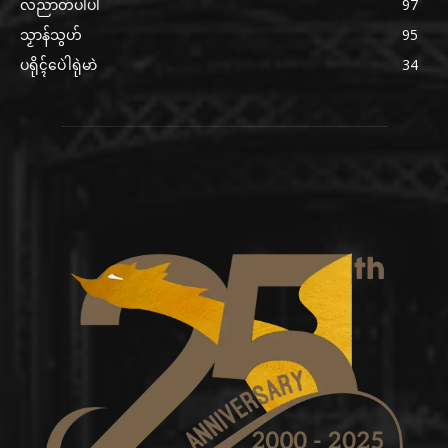
လညာတ်ပါ်ပါဲ
97
သၟာန်သွဟ်
95
ပရိုၚ်ပေဲါရုဲမာဲ
34