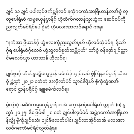
ဍုင် ၁၁ ဍုင် မပါလုပ်ဒက်ပ္တန်လဝ် နကဵုဂကောံအာဇြဳယာန်တအ်ဝွံ လ္
တူပေါဲရုဲမာဲ ကမ္မယှေန်ပၞာန်ဂှ် ဟွံထံက်ဂလာန်သၟးဟွံက ဆေင်စပ်ကဵု
ညးလ္ရတ်မင်ရံင်ပေါဲရုဲမာဲ ဟွံဗလးဏာလဝ်ရောင် ဂးရ။
“နကဵုအာဇြဳယာန်ဂှ် ဟွံဗလးကဵုညးလ္ရတ်ပုဟ် ဟီုလဝ်တုဲမံင်ရ၊ ဒှ်သာ်
ဂှ်ရ ပေါဲရုဲမာဲဂှ်လေဝ် ဟွံသ္ပလဝ်စၟတ်သမ္တီပုဟ်” သာ်ဝွံ ဝန်ဇၞော်ဍုင်သ္အာ
င်မလေဝ်ယှာ ဟာသာန် ဟီုလဝ်ရ။
ဍုင်ဗၟာဂှ် ဟိုတ်နူပဋိပက္ခပၞာန် မမံက်ဒှ်ကၠုင်လဝ် ဗွဲကြဴနူဒပ်ပၞာန် သီအ
ဝဵု ပ္ဍဲသၞာံ ၂၀၂၁ တေံတုဲ ဒးလီုလာ်မံင် သွာင်ဇဳဒိုဟ် စဵုကဵုတ္ရဲဏအ်
ရောင် ဌာန်ပရိုင်ဂှ် ချူဓမံက်လဝ်ရ။
မွဲလ္ပာ်ဂှ် အခိင်ကမ္မယှေန်ပၞာန်တအ် ကၠောန်ဗဒှ်ပေါဲရုဲမာဲ သ္ကုတ် (၁) နူ
သၞာံ ၂၀၂၅၊ ဒဳဇြေမ်ဗါ ၂၈ တေံ ဍုင်ပါလုပ်မံင် အပ္ဍဲဂကောံအာဇြဳယာ
န်လ္ရဵု ဗီုကဵုဍုင်သေံ၊ ဍုင်ဖိလေတ်ပါင်၊ ဍုင်လာအိုဝ်တအ် ဗလးဏာ
လဝ်ဂကောံမင်ရံင်လ္ရတ်နွံရ။