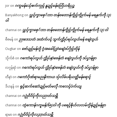
ဂကူမန်​သှ်ေၜက်ကၠုၚ် နူဍုၚ်မန်တြေံဟရိပုဉ္ဇ
jor
on
သ္ဘၚ်ကၞာစှေ်ဘာ တန်ဗတောန်ကွိုၚ်ကွိုက်မန် မရနုက်ကဵု (၃)
Banyakhong
on
ဝါ
သ္ဘၚ်ကၞာစှေ်ဘာ တန်ဗတောန်ကွိုၚ်ကွိုက်မန် မရနုက်ကဵု (၃) ဝါ
channai
on
ညးဒေသတံ ဒးထံက်ပၚ် သွက်က္ဍိုပ်ရပ်လွဟ်မန် ဖျေံလွဟ်
ဗီဇမန်
on
ဗော်ဍုၚ်မန်တၟိ ဂွံအခေါၚ်ဒၞာဲဖျေံဒပ်ဂၠိုၚ်တိုန်
Ougkar
on
ဂကောံရပ်လွဟ် က္ဍိုပ်နာဲဗေန်တံ ဖျေံလွဟ်ကဵု ဒပ်ပၞာန်ဗၟာ
သိုက်ဇံ
on
ဂကောံရပ်လွဟ် က္ဍိုပ်နာဲဗေန်တံ ဖျေံလွဟ်ကဵု ဒပ်ပၞာန်ဗၟာ
လဂ္ဂန်ရာံ
on
ဂကောံဂိုဏ်ရာမညနိကာယ သှ်လိခ်ပရိယတ္တိမန်ရောၚ်
တီနာဲ
on
ရုၚ်ဆက်ဆောံဍုၚ်မတ်မလီု ကလေၚ်ပံက်ယျ
ဒိဟနန်
on
ဂဥုဲဝိဝိၚ်ကဵုလညာတ်သမ္တီ
channai
on
တ္ၚဲကောန်ဂကူမန်(၆၅)ဝါ ကဵု ပရေၚ်ၜိုဟ်လလမ်ကၟိန်ဍုၚ်မန်ဗၟာ
channai
on
ဂဥုဲဝိဝိၚ်ကဵုလညာတ်သမ္တီ
ရာမာ
on