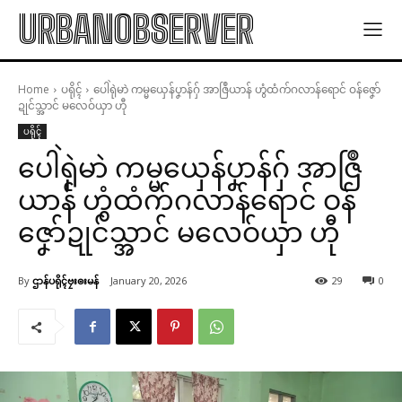
URBANOBSERVER
Home
ပရိုၚ်
ပေါဲရုဲမာဲ ကမ္မယှေန်ပၞာန်ဂှ် အာဇြဳယာန် ဟွံထံက်ဂလာန်ရောင် ဝန်ဇၞော်
ဍုင်သ္အာင် မလေဝ်ယှာ ဟီု
ပရိုၚ်
ပေါဲရုဲမာဲ ကမ္မယှေန်ပၞာန်ဂှ် အာဇြဳ
ယာန် ဟွံထံက်ဂလာန်ရောင် ဝန်
ဇၞော်ဍုင်သ္အာင် မလေဝ်ယှာ ဟီု
By
ဌာန်ပရိုၚ်ဗၠးၜးမန်
January 20, 2026
29
0