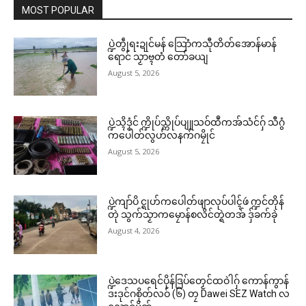
MOST POPULAR
ပ္ဍဲတွဵုရးဍုင်မန် သြောံကသီုတိတ်အောန်မာန်
ရောင် သၟာဗ္ၚတံ တော်ခယျ
August 5, 2026
ပ္ဍဲသ္ၚိဒၟံင် က္ဍိုပ်သ္ကိုပ်ပျူသဝ်ထဳကအ်သံင်ဂှ် သီဂွံ
ကပေါတ်လွဟ်လနက်ဂမၠိုင်
August 5, 2026
ပ္ဍဲကျာ်ပိ င္ရုဟ်ကပေါတ်ဖျာလုပ်ပါၚ်ဖဴ က္ဍင်တိုန်
တုဲ သွက်သၟာကမၠောန်စလိင်တ္ရဲတအ် ဒှ်ခက်ခုဲ
August 4, 2026
ပ္ဍဲဒေသပရေင်ပိုန်ဒြပ်တၟေင်ထဝဲါဂှ် ကောန်ကွာန်
ဒးဒုင်ဂစိုတ်လဝ် (၆) တၠ Dawei SEZ Watch လ