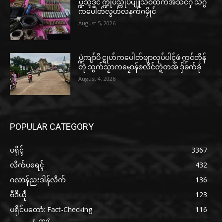
ပ္ဍဲသ္ၚိဒၟံင် က္ဍိုပ်သ္ကိုပ်ပျူသဝ်ထဳကအ်သံင်ဂှ် သီဂွံ
ကပေါတ်လွဟ်လနက်ဂမၠိုင်
August 5, 2026
ပ္ဍဲကျာ်ပိ င္ရုဟ်ကပေါတ်ဖျာလုပ်ပါၚ်ဖဴ က္ဍင်တိုန်
တုဲ သွက်သၟာကမၠောန်စလိင်တ္ရဲတအ် ဒှ်ခက်ခုဲ
August 4, 2026
POPULAR CATEGORY
ပရိုၚ်
3367
လိက်ပရေၚ်
432
ဂလာန်ညးဒါန်လိက်
136
ဗဳဒဳယဵု
123
ပရိုင်ပတောံ: Fact-Checking
116