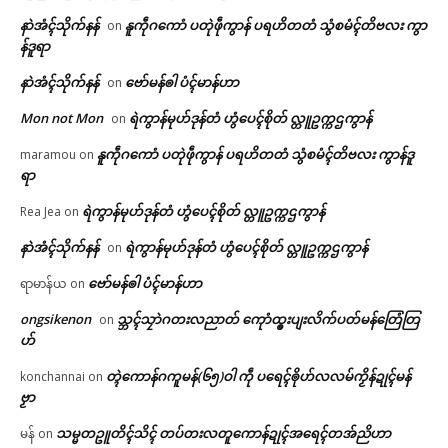
နာဲအံၚ်သိုက်နန်
နူကဵုဂကောံ ပတုဲဖဵုကွာန် ပရဟိတတံ သွံစမံၚ်တိဗလး ကွာ
on
န်ဒူရာ
နာဲအံၚ်သိုက်နန်
ဗော်မန်ၜါ ပံၚ်မာန်ဟာ
on
Mon not Mon
ရဲကွာန်မုဟ်ဒုန်တံ ဟွံပေၚ်စိုတ် လ္တူဥက္ကဌကွာန်
on
နူကဵုဂကောံ ပတုဲဖဵုကွာန် ပရဟိတတံ သွံစမံၚ်တိဗလး ကွာန်ဒူ
maramou
on
ရာ
ရဲကွာန်မုဟ်ဒုန်တံ ဟွံပေၚ်စိုတ် လ္တူဥက္ကဌကွာန်
Rea Jea
on
နာဲအံၚ်သိုက်နန်
ရဲကွာန်မုဟ်ဒုန်တံ ဟွံပေၚ်စိုတ် လ္တူဥက္ကဌကွာန်
on
ဗော်မန်ၜါ ပံၚ်မာန်ဟာ
ရာမာန်ယ
on
ongsikenon
သ္ဘၚ်သၠာဲဂတးလညာတ် ကေုာံထ္ၜးပျးလိက်ပတ်မန်တြေံတြ
on
ဟ်
တ္ၚဲကောန်ဂကူမန်(၆၅)ဝါ ကဵု ပရေၚ်ၜိုဟ်လလမ်ကၟိန်ဍုၚ်မန်
konchannai
on
ဗၟာ
သမ္မတဥူတိၚ်သိၚ် တပ်တးလတူကောန်ဍုၚ်အရေၚ်တအ်ညိဟာ
မန်
on