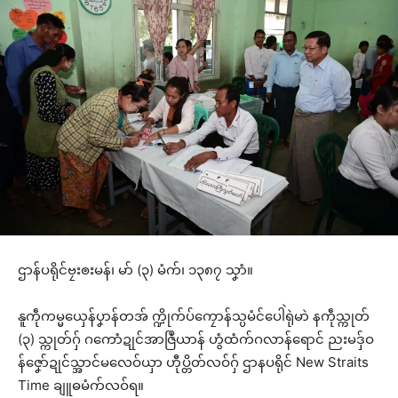
ဌာန်ပရိုင်ဗၠးၜးမန်၊ မာ် (၃) မံက်၊ ၁၃၈၇ သၞာံ။
နူကဵုကမ္မယှေန်ပၞာန်တအ် က္ဍိုက်ပ်ကၠောန်သ္ပမံင်ပေါဲရုဲမာဲ နကဵုသ္ကုတ်
(၃) သ္ကုတ်ဂှ် ဂကောံဍုင်အာဇြဳယာန် ဟွံထံက်ဂလာန်ရောင် ညးမဒှ်ဝ
န်ဇၞော်ဍုင်သ္အာင်မလေဝ်ယှာ ဟီုပ္တိတ်လဝ်ဂှ် ဌာနပရိုင် New Straits
Time ချူဓမံက်လဝ်ရ။