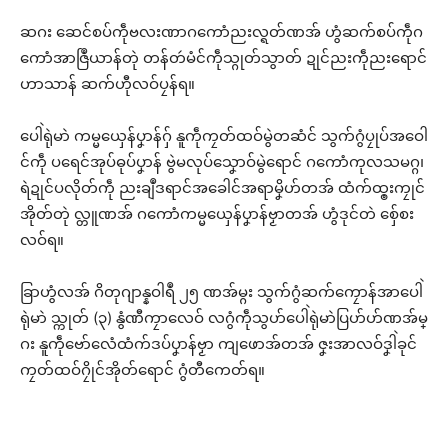
ဆဂး ဆေင်စပ်ကဵုဗလးဏာဂကောံညးလ္ရတ်ဏအ် ဟွံဆက်စပ်ကဵုဂ
ကောံအာဇြဳယာန်တုဲ တန်တဴမံင်ကဵုသ္ဂုတ်သွာတ် ဍုင်ညးကဵုညးရောင်
ဟာသာန် ဆက်ဟီုလဝ်ပၠန်ရ။
ပေါဲရုဲမာဲ ကမ္မယှေန်ပၞာန်ဂှ် နူကဵုကၠတ်ထဝ်မွဲတဆံင် သွက်ဂွံပၠုပ်အဝေါ
င်ကဵု ပရေင်အုပ်ဓုပ်ပၞာန် ဗွဲမလုပ်သၞောဝ်မွဲရောင် ဂကောံကုလသမဂ္ဂ၊
ရဲဍုင်ပလိုတ်ကဵု ညးချဳဒရာင်အခေါင်အရာမၞိဟ်တအ် ထံက်ထ္ၜးကၠုင်
အိုတ်တုဲ လ္တူဏအ် ဂကောံကမ္မယှေန်ပၞာန်ဗၟာတအ် ဟွံဒုင်တဲ စှ်ေစး
လဝ်ရ။
ခြာဟွံလအ် ဂိတုဂျာန္နဝါရဳ ၂၅ ဏအ်မ္ဂး သွက်ဂွံဆက်ကၠောန်အာပေါဲ
ရုဲမာဲ သ္ကုတ် (၃) နွံဏီကၠာလေဝ် လဂွံကဵုသွဟ်ပေါဲရုဲမာဲပြဟ်ဟ်ဏအ်မ္
ဂး နူကဵုဗော်လေံထံက်ဒပ်ပၞာန်ဗၟာ ကျဖောအ်တအ် ဇၞးအာလဝ်ဒၞါဲခုင်
ကၠတ်ထဝ်ဂၠိုင်အိုတ်ရောင် ဂွံတီကေတ်ရ။