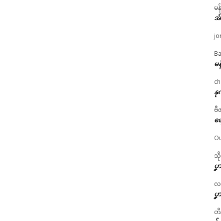
မန
အ
jo
Ba
မန
ch
နု
ဗီ
ဖျ
Ou
သိ
ပၞာ
လဂ္
ပၞာ
တီ