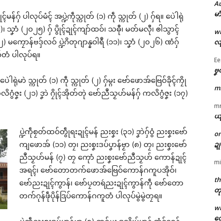
A
မာ
ဍုၚ်မန်ဂှ် ပါလုပ်မံၚ် အပ္ဍဲကဵုသ္ကုတ် (၁) ကဵု သ္ကုတ် (၂) ဂှ်ရ။ ပေဲါရုဲ
)၊ သၞာံ (၂၀၂၅) ဂှ် ပွိုၚ်ဍုၚ်ကျာ်ထဝ်၊ သဓီု၊ မတ်မလီု၊ ၜါသွာၚ်
w
 (၂) မကၠောန်ဗဒှ်လဝ် ပ္ဍဲဂိတုဂျာန္နဝါရဳ (၁၁)၊ သၞာံ (၂၀၂၆) ဏံဂှ်
လျ
ရေဝ်တံ ပါလုပ်ရ။
Ee
ဗၞ
်ပေဲါရုဲမာဲ သ္ကုတ် (၁) ကဵု သ္ကုတ် (၂) ဂှ်မ္ဂး ဗော်ဖောအ်ဗြေဝ်ခိုၚ်ကၠို
m
 ကလိဂွံဇၞး (၂၁) ဒၞာဲ ဂၠိုၚ်အိုတ်တုဲ ဗော်ညဳသၟဟ်မန်ဂှ် ကလိဂွံဇၞး (၁၇)
m
ယ
ပ္ဍဲကဵုစၠတ်ထဝ်တွဵုရးဍုၚ်မန် ညးစၞး (၃၁) ဒၞာဲဂှ်ဝွံ ညးစၞးဗော်
o
ဍ
ကျဖောအ် (၁၁) တၠ၊ ညးစၞးဒပ်ပၞာန်ဗၟာ (၈) တၠ၊ ညးစၞးဗော်
ညဳသၟဟ်မန် (၇) တၠ ကေုာံ ညးစၞးဗော်ညဳသၟဟ် ကောန်ဍုၚ်
mi
အရၚ်၊ ဗော်တောတက်ဖောအ်ဗြေဝ်ကောန်ဂကူပအိုဝ်၊
th
ဗော်ညးဍုၚ်ကွာန်၊ ဗော်ပၠတရဴညးဍုၚ်ကွာန်ကဵု ဗော်တော
တု
တက်ဂုန်ဖဵုပိုန်ဒြပ်ကောန်ဂကူတံ ပါလုပ်မွဲမွဲတၠရ။
w
တေ