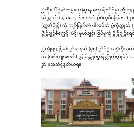
ပ္ဍဲကဵုပေဲါရုဲမာဲကမ္မယှေန်ပၞာန် ကၠောန်ဗဒှ်ဂှ်မ္ဂး တွဵုရး
မာဲသ္ကုတ် (၁) မကၠောန်ဗဒှ်လဝ် ပ္ဍဲဂိတုဒဳဇြေမ်ဗာ (၂၈
(တ္ကအ်ခၟိုၚ်) ကဵု ကျာ်မြဟ်တံ ပါလုပ်တုဲ ပ္ဍဲကဵုသ္ကုတ်
ပွိုၚ်ဍုၚ်ၜဳက္လေၚ်၊ ပံၚ်၊ မုဟ်ဍုၚ်၊ ဇြပ်ဗုကဵု ပွိုၚ်ဍုၚ်
ပ္ဍဲတွဵုရးဍုၚ်မန် ဒၞာဲဆန္ဒမာဲ (၄၅) ဒၞာဲဂှ်ဝွံ လဂွံကဵုသွဟ
က် (ဗော်ကျဖောအ်) က္ဍိုပ်သ္ကိုပ်ပၞာန်က္ဍိုက်က္ဍိုပ်ဂှ်
ဒၞာဲ နအဆံၚ်ဒုတိယရ။