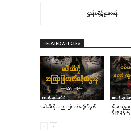
ဌာန်ပရိုၚ်ဗၠးၜးမန်
RELATED ARTICLES
ဂလာန်ညးဒါန်လိက်
ဂလာန်ညးဒါန်လ
ပေဲါသဳကၠဳ အကြာဇြဟတ်ဓရိုဟ်ပၞာန်
ဓဝ်ပတှ်ေညးဍ
တွဵုရးဍုၚ်မန် 