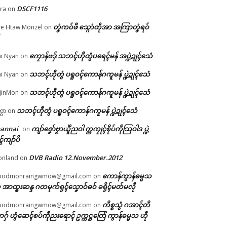
DSCF1116
ra
on
တၞံကဝ်ဖီ သ္ဂောံတဵုအာ အကြာတၞံရဝ်
e Htaw Monzel
on
ကၠောန်ဗဒှ် သဘၚ်ဟီုတွံပရေၚ်မန် အပ္ဍဲဍုၚ်သေံ
i Nyan
on
်
သဘၚ်ဟီုတွံ ပရူဝၚ်ကောန်ဂကူမန် ပ္ဍဲဍုၚ်သေံ
i Nyan
on
သဘၚ်ဟီုတွံ ပရူဝၚ်ကောန်ဂကူမန် ပ္ဍဲဍုၚ်သေံ
jinMon
on
သဘၚ်ဟီုတွံ ပရူဝၚ်ကောန်ဂကူမန် ပ္ဍဲဍုၚ်သေံ
္ကာ
on
hannai
ကျာ်ဇၞော်ဗၟာယှိုဲညဝါ က္ညကၠုၚ်စိုပ်ကဵုသြဝါဒ ပ္ဍဲ
on
ၚ်ကျာ်ပိ
DVB Radio 12.November.2012
onland
on
ကောန်ကွာန်ဓမ္မသ
oodmonraingwmow@gmail.com
on
 အာထ္ၜးဆန္ဒ ဂတမုက်ရုၚ်သၞောဝ်ဓဝ် ခရိုၚ်မတ်မလီု
ကိစ္စသွံ ဂအာၚ်တိ
oodmonraingwmow@gmail.com
on
ဂှ် ဟွံဆေၚ်စပ်ကဵုညးရောၚ် ဥက္ကဋ္ဌတြေံ ကွာန်ဓမ္မသ ဟီု