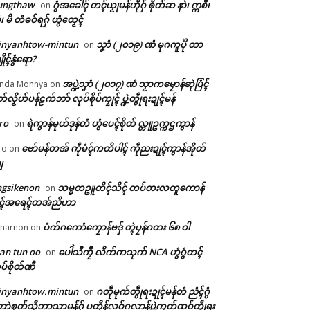
ungthaw
ဂွံအခေါၚ် တၚ်ယၟုမန်ဟီုဂှ် ၜိုတ်ဆ နာဲ၊ ဣစဳ၊
on
ံ၊ မိ တံဓဝ်ရဂှ် ဟွံတၟေၚ်
inyanhtow-mintun
သၞာံ (၂၀၁၉) ဏံ မုဂကူပိုဲ တာ
on
ိုၚ်နွံရော?
အပ္ဍဲသၞာံ (၂၀၁၇) ဏံ သၟာကမၠောန်ဆုဲပြံၚ်
nda Monnya
on
တ်လၟိဟ်ပန်ဠက်ဘာ် လုပ်စိုပ်ကၠုၚ် ပ္ဍဲတွဵုရးဍုၚ်မန်
ro
ရဲကွာန်မုဟ်ဒုန်တံ ဟွံပေၚ်စိုတ် လ္တူဥက္ကဌကွာန်
on
ဗော်မန်တအ် ကဵုမံၚ်ကတိပါၚ် ကဵုညးဍုၚ်ကွာန်အိုတ်
ro
on
ျ
ngsikenon
သမ္မတဥူတိၚ်သိၚ် တပ်တးလတူကောန်
on
ုၚ်အရေၚ်တအ်ညိဟာ
ပံက်ဂကောံကၠောန်ဗဒှ် တ္ၚဲပၠန်ဂတး ၆၈ ဝါ
narnon
on
an tun oo
ပေါဲသဳကၠဳ လိက်ကသုက် NCA ဟွံဂွံတၚ်
on
ပ်စိုတ်ဏီ
inyanhtow.mintun
ဂတဵုမုက်တွဵုရးဍုၚ်မန်တံ ညံၚ်ဂွံ
on
ာဲစုတ်သီုဘာသာမန်ဂှ် ပတိုန်လဝ်ဂလာန်ပ္ဍဲကၠတ်ထဝ်တွဵုရး