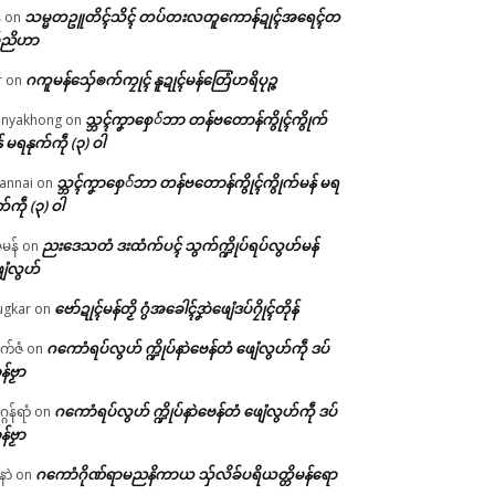
သမ္မတဥူတိၚ်သိၚ် တပ်တးလတူကောန်ဍုၚ်အရေၚ်တ
်
on
်ညိဟာ
ဂကူမန်​သှ်ေၜက်ကၠုၚ် နူဍုၚ်မန်တြေံဟရိပုဉ္ဇ
r
on
သ္ဘၚ်ကၞာစှေ်ဘာ တန်ဗတောန်ကွိုၚ်ကွိုက်
nyakhong
on
် မရနုက်ကဵု (၃) ဝါ
သ္ဘၚ်ကၞာစှေ်ဘာ တန်ဗတောန်ကွိုၚ်ကွိုက်မန် မရ
annai
on
က်ကဵု (၃) ဝါ
ညးဒေသတံ ဒးထံက်ပၚ် သွက်က္ဍိုပ်ရပ်လွဟ်မန်
ဇမန်
on
ေံလွဟ်
ဗော်ဍုၚ်မန်တၟိ ဂွံအခေါၚ်ဒၞာဲဖျေံဒပ်ဂၠိုၚ်တိုန်
gkar
on
ဂကောံရပ်လွဟ် က္ဍိုပ်နာဲဗေန်တံ ဖျေံလွဟ်ကဵု ဒပ်
ုက်ဇံ
on
န်ဗၟာ
ဂကောံရပ်လွဟ် က္ဍိုပ်နာဲဗေန်တံ ဖျေံလွဟ်ကဵု ဒပ်
ဂန်ရာံ
on
န်ဗၟာ
ဂကောံဂိုဏ်ရာမညနိကာယ သှ်လိခ်ပရိယတ္တိမန်ရော
နာဲ
on