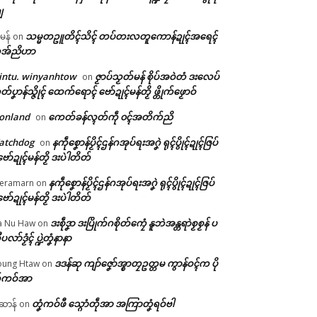
ျ
သမ္မတဥူတိၚ်သိၚ် တပ်တးလတူကောန်ဍုၚ်အရေၚ်
ီမန်
on
အ်ညိဟာ
intu. winyanhtow
ဇၟာပ်သၟတ်မန် စိုပ်အဝဲတံ ဒးလေပ်
on
တ်ပၞာန်သ္ဇိုၚ် ထေက်ရောၚ် ဗော်ဍုၚ်မန်တၟိ ဖ္တိုက်ဖၟောဝ်
onland
ကေတ်ခန်လ္ၚတ်ကဵု ၀ၚ်အတိက်ညိ
on
atchdog
နကဵုစၞောန်ပၟိၚ်ဌန်ဂအုပ်ရးအဂၞဲ ရုၚ်ပွိုၚ်ဍုၚ်ဇြပ်
on
ဗော်ဍုၚ်မန်တၟိ ဒးပဲါတိတ်
နကဵုစၞောန်ပၟိၚ်ဌန်ဂအုပ်ရးအဂၞဲ ရုၚ်ပွိုၚ်ဍုၚ်ဇြပ်
eramarn
on
ဗော်ဍုၚ်မန်တၟိ ဒးပဲါတိတ်
ဒးစဵုဒၞာ ဒးပြိုက်ဂစိုတ်ကၠေံ နူဘဲအန္တရာဲစၟစၟန် ပ
a Nu Haw
on
ုပလာ်ဒၟံၚ် ပ္ဍဲတၞံနာနာ
ဒဒန်ဆု ကျာ်ဇၞော်အ္စာတၠဥတ္တမ ကွာန်ဝၚ်က ပို
ung Htaw
on
်ကဝ်အာ
တၞံကဝ်ဖီ သ္ဂောံတဵုအာ အကြာတၞံရဝ်ဗါ
ဲဆာန်
on