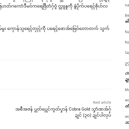
na
ated
်ဂကောံဒဳမဝ်ကရေဇြဳတံဂှ်ဝွံ လ္တူနူကဵု နွံပၟိက်ပရေၚ်ၜိုဟ်လ
Be
© ဌာန်ပရိုၚ်ဗၠးၜးမန်
ဗါ
ဟ်လလမ်မ္ဂး ကၠောန်သ္ပရေၚ်တၠုၚ်ကဵု ပရေၚ်ဖောအ်ဗြေဝ်တောတက် သွက်
Na
ရုဲစှ်သ္ကိုပ်အုပ်ဓုပ်ကွာန်/
ပေါဲရုဲမာဲ ဒပ်ပၞာန်ဗၟာကၠောန်
ဂၠံၚ်တရဴဂကူမန်ဂှ် စိုပ်မံၚ
Na
ပ်ဂှ် ညးဒေသတံ စို
တုဲဒှ်အာတုဲ …..
ဂၠံၚ်လဵုရရော …
ုပ်စအောန်
January 28, 2026
March 23, 2026
Sa
 11, 2026
In "လညာတ်ပါ်ပါဲ"
In "ပရိုၚ်"
ဥက
ပရိုၚ်"
c
ဍု
M
w
Next article
တံ
အစဳအဇန် ပ္ကတ်ပ္ကေင်ကွတ်ပၞာန် Cobra Gold သၞာံဏအ်ဂှ်
ဍုင် (၃၀) ဍုင်ပါလုပ်
w
ဘာ