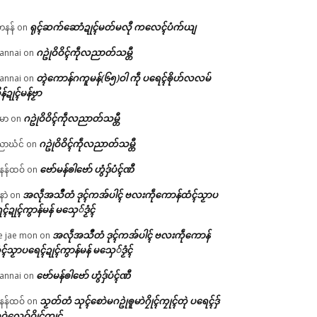
ရုၚ်ဆက်ဆောံဍုၚ်မတ်မလီု ကလေၚ်ပံက်ယျ
ဟနန်
on
ဂဥုဲဝိဝိၚ်ကဵုလညာတ်သမ္တီ
annai
on
တ္ၚဲကောန်ဂကူမန်(၆၅)ဝါ ကဵု ပရေၚ်ၜိုဟ်လလမ်
annai
on
ိန်ဍုၚ်မန်ဗၟာ
ဂဥုဲဝိဝိၚ်ကဵုလညာတ်သမ္တီ
မာ
on
ဂဥုဲဝိဝိၚ်ကဵုလညာတ်သမ္တီ
ာဃံင်
on
ဗော်မန်ၜါဗော် ဟွံဒှ်ပံၚ်ဏီ
န်ထဝ်
on
အလဵုအသဳတံ ဒုၚ်ကအ်ပါၚ် ဗလးကဵုကောန်ထံၚ်သၟာပ
နာဲ
on
ၚ်ဍုၚ်ကွာန်မန် မသှေ်ဒၟံၚ်
အလဵုအသဳတံ ဒုၚ်ကအ်ပါၚ် ဗလးကဵုကောန်
e jae mon
on
ၚ်သၟာပရေၚ်ဍုၚ်ကွာန်မန် မသှေ်ဒၟံၚ်
ဗော်မန်ၜါဗော် ဟွံဒှ်ပံၚ်ဏီ
annai
on
သၟတ်တံ သုၚ်စောဲမဂဥုဲၜူမာဲဂၠိုၚ်ကၠုၚ်တုဲ ပရေၚ်ဒှ်
န်ထဝ်
on
ဝဲလေဝ်ဂၠိုၚ်ကၠုၚ်