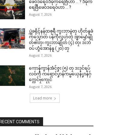
ဖေဝ်ဒရေဝ်ဒဳမဵုကရေဇြဳဟာ … ? ဒဳမဵုက
ရေဇြဳဖေဝ်ဒရေဝ်ဟာ … ?
August 7, 2026
ပ္ဍဲခရိုၚ်နန်ထၜုရဳ ကွးဘာမွဲတၠ ဟိုတ်နူဖံ
က်သၞောတ် ပန်ကဵုလွဟ်တုဲ အ္စာၝောံချို
တ်ၜါတၠ၊ ကွးဘာချိုတ် (၄) တၠ၊ ဒးဘဲ
ဝပ် ဟွံအောန်နူ (၂၀) တၠ
August 7, 2026
ကောန်ကွာန်အံင်ဇၞး (၅) တၠ ဒးဒုင်ရပ်
လဝ်ကဵု ကရောင်ပၞာန်ကမ္မယှေန်ပၞာန်ဂှ်
က္လေင်ဗၠးကၠုင်
August 7, 2026
Load more
RECENT COMMENTS