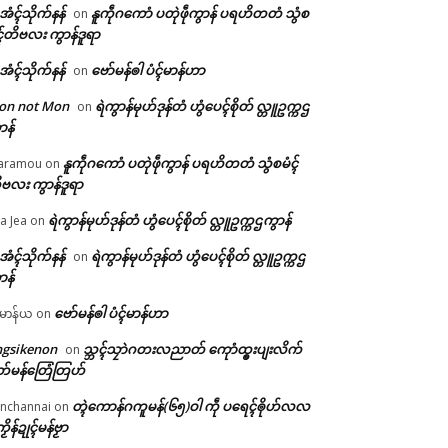
ဲအံၚ်သိုက်နန်
နူကဵုဂကောံ ပတုဲဖဵုကွာန် ပရဟိတတံ သွံစ
on
ၚ်တိဗလး ကွာန်ဒူရာ
ဲအံၚ်သိုက်နန်
ဗော်မန်ၜါ ပံၚ်မာန်ဟာ
on
on not Mon
ရဲကွာန်မုဟ်ဒုန်တံ ဟွံပေၚ်စိုတ် လ္တူဥက္ကဌ
on
ာန်
နူကဵုဂကောံ ပတုဲဖဵုကွာန် ပရဟိတတံ သွံစမံၚ်
aramou
on
ဗလး ကွာန်ဒူရာ
ရဲကွာန်မုဟ်ဒုန်တံ ဟွံပေၚ်စိုတ် လ္တူဥက္ကဌကွာန်
a Jea
on
ဲအံၚ်သိုက်နန်
ရဲကွာန်မုဟ်ဒုန်တံ ဟွံပေၚ်စိုတ် လ္တူဥက္ကဌ
on
ာန်
ဗော်မန်ၜါ ပံၚ်မာန်ဟာ
မာန်ယ
on
ngsikenon
သ္ဘၚ်သၠာဲဂတးလညာတ် ကေုာံထ္ၜးပျးလိက်
on
တ်မန်တြေံတြဟ်
တ္ၚဲကောန်ဂကူမန်(၆၅)ဝါ ကဵု ပရေၚ်ၜိုဟ်လလ
nchannai
on
ကၟိန်ဍုၚ်မန်ဗၟာ