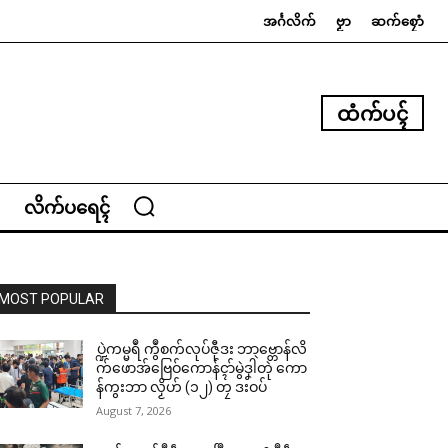
အၚ်္ဂလိက်
ဗၟာ
ဆက်စၠောံ
ထံက်ပၚ်
လိက်ပရေၚ်
MOST POPULAR
ပ္ဍဲကမ္မရဳ ကွဳစက်လုပ်ဇီုဒး ဘာဗ္တောန်လိ
က်ဖောအ်ဗြေဝ်ကောန်ၚာ်မွဲဒၞါဲတုဲ ကော
န်ကွးဘာ လၟိဟ် (၁၂) တၠ ဒးဝပ်
August 7, 2026