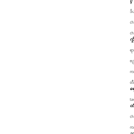
ၚ်
ဒိ
ch
ch
ကၟ
ရာ
ဗည
ကန
တီ
ရေ
ta
ထံ
ch
ကန
သၞ