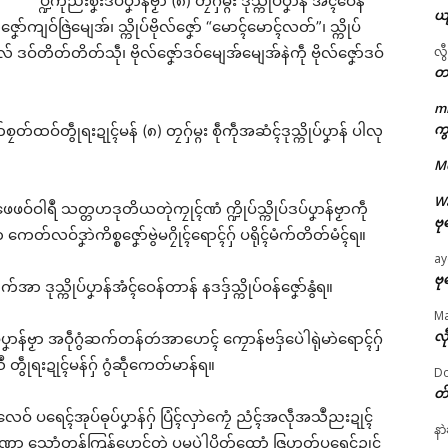
ပ္ဍဲကဵုညးစၞးဒပ်ပၞာန်ဗၟာ (၈) တၠဂှ်မ္ဂး ဒုသ္ကိုပ်ပၞာန် အံၚ်ဝေန်
ယ
်ဇၞော်ကျဝ်ဇြဲမျေအ်၊ သ္ကိုပ်ဗိုလ်ဇၞော် “မောၚ်မောၚ်လတ်”၊ သ္ကိုပ်
လွ
ိုပ်ဗိုလ် ဒဝ်တိတ်တိတ်သဵု၊ ဗိုလ်ဇၞော်ဒဝ်မျေအ်မျေအ်နဲကဵု ဗိုလ်ဇၞော်ဒဝ်
တ
m
ဌာန်ပရိုၚ်ဗၠးၜးမန်
ကွ
တ်ထဝ်တွဵုရးဍုၚ်မန် (၈) တၠဂှ်မ္ဂး စဵုကဵုအဆံၚ်ဒုသ္ကိုပ်ပၞာန် ပါလု
M
ရုဲစှ်
W
ဖေဖဝ်ဝါရဳ သတ္တဟဒုတိယတုဲကၠုၚ်ဏံ က္ဍိုပ်သ္ကိုပ်ဒပ်ပၞာန်ဗၟာကဵု
ဗု
ပရိုၚ်လက္ကရဴအိုတ်
တ်လဝ်ဒၞာဲကိစ္စဇၞော်ဗွဲမဂၠိုၚ်ရောၚ်ဂှ် ပရိုၚ်မံက်တိတ်မံၚ်ရ။
ay
🏛 လညာတ်ပါ်ပဲါ
ဗု
်အာ ဒုသ္ကိုပ်ပၞာန်အံၚ်ဝေန်တာန် နဒဒှ်သ္ကိုပ်ဝန်ဇၞော်နွံရ။
M
ညးဒါန်လိက်
လီ
်ပၞာန်ဗၟာ အဝဵုဂွံဆက်တန်တဴအာဟေၚ် ကၠောန်ဗဒှ်ပေဲါရုဲမာဲရောၚ်ဂှ်
ွဵုရးဍုၚ်မန်ဂှ် ဂွံဆဵုကေတ်မာန်ရ။
Do
ဗွဳဒဳယဵု
တ
ှ်လေဝ် ပရေၚ်အုပ်ဓုပ်ပၞာန်ဂှ် ပြံၚ်လှာဲကၠေံ ညံၚ်အလဵုအသဳညးဍုၚ်
ကေတ်အဆက်
နာ
ာ ဏာ သ္ဂောံတန်ကြန်ဟေၚ်တုဲ ပွမပဲါပ္တိတ်ထောံ ဇြဟတ်ပရေၚ်ဍုၚ်