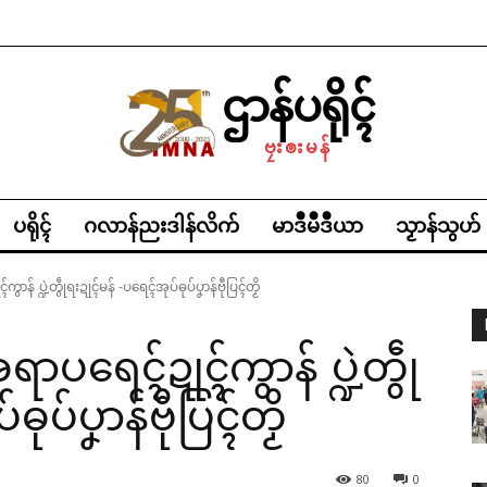
ဌာန်ပရိုၚ်
ဗၠးၜးမန်
ပရိုၚ်
ဂလာန်ညးဒါန်လိက်
မာဒဳမဳဒဳယာ
သၟာန်သွဟ်
ာန် ပ္ဍဲတွဵုရးဍုၚ်မန် -ပရေၚ်အုပ်ဓုပ်ပၞာန်ဗီုပြၚ်တၟိ
ရာပရေၚ်ဍုၚ်ကွာန် ပ္ဍဲတွဵု
ုပ်ပၞာန်ဗီုပြၚ်တၟိ
80
0