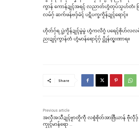
Rel
ကွာန် ကောန်ဍုၚ်အရၚ် လညာတ်ဟွံတုပ်သၟဟ်တံ၊ ဇြဟတ
လမ်ဂှ် ဆက်ဖန်ဗဒှ်မံၚ် ပဋိပက္ခကၟိန်ဍုၚ်ရောၚ်။
ဟိုတ်ဂှ်ရ ပ္ဍဲကၟိန်ဍုၚ်မွဲမွဲ ဟွံကလိဂွံ ပရေၚ်ၜို
ညးဍုၚ်ကွာန်တံ ဟွံမာန်ရောၚ်ဂှ် ပ္တိုန်ထ္ၜးဏာရ။
ပေဲါ
အရာ
တ်လ
May
In "
Share
Previous article
အလဵုအသဳဍုၚ်ဗၟာတၟိကဵု လစွံစိုတ်အာဇြဳယာန် ဗီုလဵုဒှ်
ကၠုၚ်မာန်ရော …