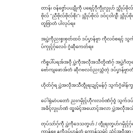
တာန်၊ ဝန်ဇၞော်ပယျဵုကဵု ပရေၚ်ဂီုကၠီုလၟုဟ် သ္ကိုပ်ဗိုလ
ဗိုလ် “ညီဗိုလ်ဗိုလ်စိုး”၊ သ္ကိုပ်ဗိုလ် ဒဝ်ၚုဝါဂျဳ၊ သ္က
တူဇြာတံ ပါလုပ်ရ။
အပ္ဍဲကဵုညးစၞးစၠတ်ထဝ် ဒပ်ပၞာန်ဗၟာ ကဵုလဝ်စရၚ် သွက်စၠ
ပ်ကၠုၚ်ဂှ်လေဝ် ဂွံဆဵုကေတ်ရ။
ကိစ္စပါ်ပရအ်အဝဵု ပ္ဍဲကဵုအလဵုအသဳတၟိဏံဂှ် အပ္ဍဲဂိတု
ဗော်ကျဖောအ်တံ ဆဵုဂဗလဝ်ညးသ္ကံတုဲ ဒပ်ပၞာန်ဗၟာတံ ကေ
ဟိုတ်ဂှ်ရ ပ္ဍဲအလဵုအသဳတွဵုရးဍုၚ်မန်ဂှ် သွက်ဂွံခါန်ကၞက
ပေဲါရုဲမာဲပတောံ ညးဂမၠိုၚ်ဟီုဂးလဝ်ဏံဂှ်ဝွံ သွက်ဒပ
အခိၚ်လၟုဟ်ဏံ ထ္ၜးမံၚ်အယောၚ်အလာ ပ္ဍဲအလဵုအသဳ တ
တုပ်သာ်ဂှ်ကီု ပ္ဍဲကဵုဒေသတၞဟ် / တွဵုရးတၞဟ်ဂမၠိုၚ်ဂ
ကွာန်ရ။ နကဵုဒပ်ပၞာန်တံ ကၠောန်သ္ပမံၚ် ညံၚ်အဝဵုအ