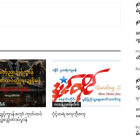
နာ
မံ
နာ
M
ကွ
m
တိ
Re
နာ
ကွ
ရာ
ိက်
ဂလာန်ညးဒါန်လိက်
o
ုၚ်ကွာန် ကေုာံ ကၠတ်ထဝ်
ဂၠံၚ်တရဴ ဇကုကဵုဇကု
ပ
ပ္ဍဲသ္ကေံတဲဒပ်ပၞာန်
ko
မ်