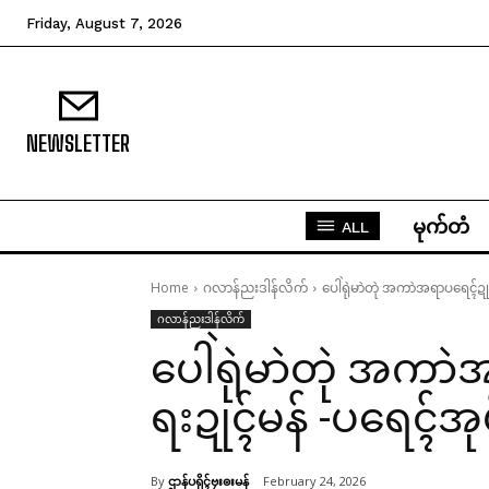
Friday, August 7, 2026
NEWSLETTER
မုက်တံ
ALL
Home
ဂလာန်ညးဒါန်လိက်
ပေါဲရုဲမာဲတုဲ အကာဲအရာပရေၚ်ဍုၚ်ကွ
ဂလာန်ညးဒါန်လိက်
ပေါဲရုဲမာဲတုဲ အကာဲအ
ရးဍုၚ်မန် -ပရေၚ်အုပ်ဓ
By
ဌာန်ပရိုၚ်ဗၠးၜးမန်
February 24, 2026