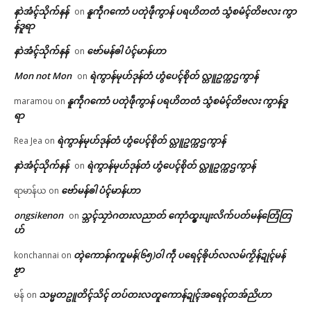
နာဲအံၚ်သိုက်နန်
နူကဵုဂကောံ ပတုဲဖဵုကွာန် ပရဟိတတံ သွံစမံၚ်တိဗလး ကွာ
on
န်ဒူရာ
နာဲအံၚ်သိုက်နန်
ဗော်မန်ၜါ ပံၚ်မာန်ဟာ
on
Mon not Mon
ရဲကွာန်မုဟ်ဒုန်တံ ဟွံပေၚ်စိုတ် လ္တူဥက္ကဌကွာန်
on
နူကဵုဂကောံ ပတုဲဖဵုကွာန် ပရဟိတတံ သွံစမံၚ်တိဗလး ကွာန်ဒူ
maramou
on
ရာ
ရဲကွာန်မုဟ်ဒုန်တံ ဟွံပေၚ်စိုတ် လ္တူဥက္ကဌကွာန်
Rea Jea
on
နာဲအံၚ်သိုက်နန်
ရဲကွာန်မုဟ်ဒုန်တံ ဟွံပေၚ်စိုတ် လ္တူဥက္ကဌကွာန်
on
ဗော်မန်ၜါ ပံၚ်မာန်ဟာ
ရာမာန်ယ
on
ongsikenon
သ္ဘၚ်သၠာဲဂတးလညာတ် ကေုာံထ္ၜးပျးလိက်ပတ်မန်တြေံတြ
on
ဟ်
တ္ၚဲကောန်ဂကူမန်(၆၅)ဝါ ကဵု ပရေၚ်ၜိုဟ်လလမ်ကၟိန်ဍုၚ်မန်
konchannai
on
ဗၟာ
သမ္မတဥူတိၚ်သိၚ် တပ်တးလတူကောန်ဍုၚ်အရေၚ်တအ်ညိဟာ
မန်
on