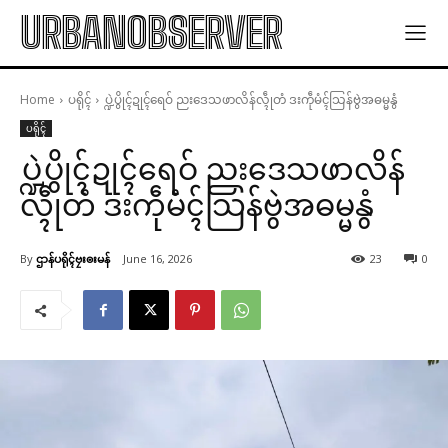
URBANOBSERVER
Home
ပရိုၚ်
ပ္ဍဲပွိုၚ်ဍုၚ်ရေဝ် ညးဒေသဖာလိန်လ္ၚဵုတံ ဒးကဵုမံၚ်သြန်ဗွဲအဓမ္မနွံ
ပရိုၚ်
ပ္ဍဲပွိုၚ်ဍုၚ်ရေဝ် ညးဒေသဖာလိန်
လ္ၚဵုတံ ဒးကဵုမံၚ်သြန်ဗွဲအဓမ္မနွံ
By
ဌာန်ပရိုၚ်ဗၠးၜးမန်
June 16, 2026
23
0