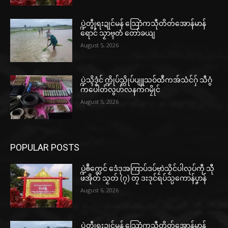
ပ္ဍဲတွဵုရးဍုင်မန် သြောံကသီုတိတ်အောန်မာန်
ရောင် သၟာဗ္ၚတံ တော်ခယျ
August 5, 2026
ပ္ဍဲသ္ၚိဒၟံင် က္ဍိုပ်သ္ကိုပ်ပျူသဝ်ထဳကအ်သံင်ဂှ် သီဂွံ
ကပေါတ်လွဟ်လနက်ဂမၠိုင်
August 5, 2026
POPULAR POSTS
ပ္ဍဲၜဳက္လေင် ဒေံဒုအကြာပ်ဒပ်ဗၠာဲသၟိင်ပါလုပ်ကီု သီု
ဖအိုတ် သၟတ် (၇) တၠ ဒးဒုင်ရပ်သ္ပကောန်ပၞာန်
August 6, 2026
ပ္ဍဲတွဵုရးဍုင်မန် သြောံကသီုတိတ်အောန်မာန်