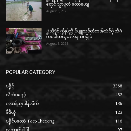
ရောင် သၟာဗ္ၚတံ တော်ခယျ
August 5, 2026
ပ္ဍဲသ္ၚိဒၟံင် က္ဍိုပ်သ္ကိုပ်ပျူသဝ်ထဳကအ်သံင်ဂှ် သီဂွံ
ကပေါတ်လွဟ်လနက်ဂမၠိုင်
August 5, 2026
POPULAR CATEGORY
ပရိုၚ်
3368
လိက်ပရေၚ်
432
ဂလာန်ညးဒါန်လိက်
136
ဗဳဒဳယဵု
123
ပရိုင်ပတောံ: Fact-Checking
116
လညာတ်ပါ်ပါဲ
97