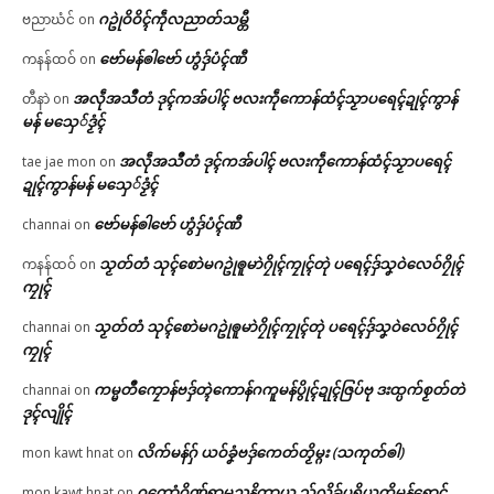
ဂဥုဲဝိဝိၚ်ကဵုလညာတ်သမ္တီ
ဗညာဃံင်
on
ဗော်မန်ၜါဗော် ဟွံဒှ်ပံၚ်ဏီ
ကနန်ထဝ်
on
အလဵုအသဳတံ ဒုၚ်ကအ်ပါၚ် ဗလးကဵုကောန်ထံၚ်သၟာပရေၚ်ဍုၚ်ကွာန်
တီနာဲ
on
မန် မသှေ်ဒၟံၚ်
အလဵုအသဳတံ ဒုၚ်ကအ်ပါၚ် ဗလးကဵုကောန်ထံၚ်သၟာပရေၚ်
tae jae mon
on
ဍုၚ်ကွာန်မန် မသှေ်ဒၟံၚ်
ဗော်မန်ၜါဗော် ဟွံဒှ်ပံၚ်ဏီ
channai
on
သၟတ်တံ သုၚ်စောဲမဂဥုဲၜူမာဲဂၠိုၚ်ကၠုၚ်တုဲ ပရေၚ်ဒှ်သၞဝဲလေဝ်ဂၠိုၚ်
ကနန်ထဝ်
on
ကၠုၚ်
သၟတ်တံ သုၚ်စောဲမဂဥုဲၜူမာဲဂၠိုၚ်ကၠုၚ်တုဲ ပရေၚ်ဒှ်သၞဝဲလေဝ်ဂၠိုၚ်
channai
on
ကၠုၚ်
ကမ္မတဳကၠောန်ဗဒှ်တ္ၚဲကောန်ဂကူမန်ပွိုၚ်ဍုၚ်ဇြပ်ဗု ဒးထ္ပက်စၟတ်တဲ
channai
on
ဒုၚ်လျိုၚ်
လိက်မန်ဂှ် ယဝ်ခၞံဗဒှ်ကေတ်တၟိမ္ဂး (သကုတ်ၜါ)
mon kawt hnat
on
ဂကောံဂိုဏ်ရာမညနိကာယ သှ်လိခ်ပရိယတ္တိမန်ရောၚ်
mon kawt hnat
on