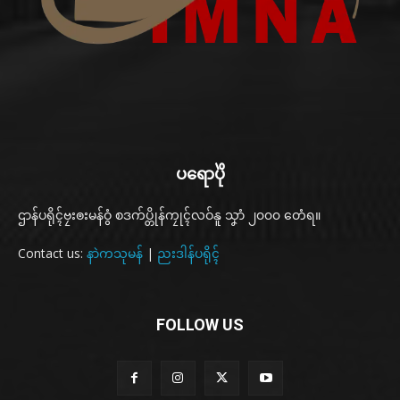
ပရောပိုဲ
ဌာန်ပရိုၚ်ဗၠးၜးမန်ဝွံ စဒက်ပ္တိုန်ကၠုၚ်လဝ်နူ သၞာံ ၂၀၀၀ တေံရ။
Contact us:
နာဲကသုမန်
|
ညးဒါန်ပရိုၚ်
FOLLOW US