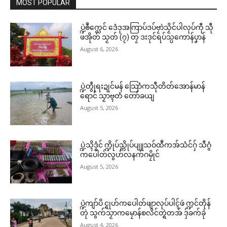
MOST POPULAR
ပ္ဍဲၜဳက္လေင် ဒေံဒုအကြာပ်ဒပ်ဗၠာဲသၟိင်ပါလုပ်ကီု သီု
ဖအိုတ် သၟတ် (၇) တၠ ဒးဒုင်ရပ်သ္ပကောန်ပၞာန်
August 6, 2026
ပ္ဍဲတွဵုရးဍုင်မန် သြောံကသီုတိတ်အောန်မာန်
ရောင် သၟာဗ္ၚတံ တော်ခယျ
August 5, 2026
ပ္ဍဲသ္ၚိဒၟံင် က္ဍိုပ်သ္ကိုပ်ပျူသဝ်ထဳကအ်သံင်ဂှ် သီဂွံ
ကပေါတ်လွဟ်လနက်ဂမၠိုင်
August 5, 2026
ပ္ဍဲကျာ်ပိ င္ရုဟ်ကပေါတ်ဖျာလုပ်ပါၚ်ဖဴ က္ဍင်တိုန်
တုဲ သွက်သၟာကမၠောန်စလိင်တ္ရဲတအ် ဒှ်ခက်ခုဲ
August 4, 2026