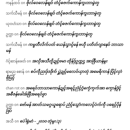
ဗိုလ်ဝေလေန်ဖျဝ် တံၚ်ဓဇက်ကောန်ကွးဘာမွဲတၠ
ကနန်ထဝ်
on
ဗိုလ်ဝေလေန်ဖျဝ် တံၚ်ဓဇက်ကောန်ကွးဘာမွဲတၠ
သက်သီမန်
on
ဗိုလ်ဝေလေန်ဖျဝ် တံၚ်ဓဇက်ကောန်ကွးဘာမွဲတၠ
ယုဝဟံသာ
on
ဗိုလ်ဝေလေန်ဖျဝ် တံၚ်ဓဇက်ကောန်ကွးဘာမွဲတၠ
ဥက္ကာ
on
ကမ္မတဳလိက်ပတ် ယေန်သၞာၚ်မန် ဗဟဵု ပတိတ်ဂျာနေဝ် ဘာသာ
သက်သီမန်
on
မန်
အလဵုအသဳတၟိဍုၚ်ဗမာ တိုန်ဒှ်ဥက္ကဌ အာဇြဳယာန်မ္ဂး
ဂံၚ်ဆာန်ခေတ်
on
စပ်ကဵုညးဒှ်ဒဒိုက် ပ္ဋဲဍုၚ်မလေဝ်ယှာတုဲ အမေရိကာန် ပြံၚ်လှာဲ
ရာမည စောန်
on
ဗီုပြၚ်
အရေဝ်ဘာသာကောန်ဍုၚ်အရၚ်ညံၚ်ဂွံကၠေံကၠက်အာ ကၠောန်ဒၟံၚ်
chan rot
on
အစဳဇန်ဖေါအ်ဗြဳအရေဝ်ဗၟာ
ဗော်မန် အာတ်သမဂ္ဂယူရောပ် ညံၚ်သ္ဂောံကလေၚ်ပံက်ကဵု ပရေၚ်ပိုန်
ဥက္ကာ
on
ဒြပ်
ပေဲါရုဲမာဲ – ၂၀၁၀ တုဲမ္ဂး (၃)
အသီ
on