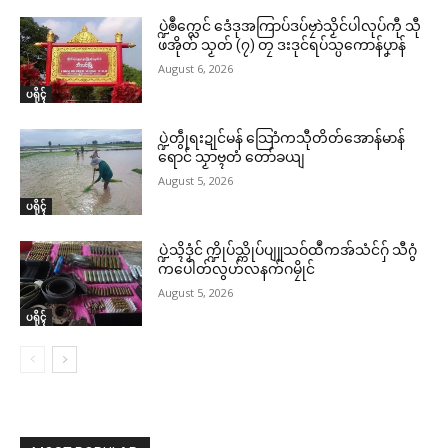
ပ္ဍဲၜဳက္လေင် ဒေံဒုအကြာပ်ဒပ်ဗၠာဲသၟိင်ပါလုပ်ကီု သီု
ဖအိုတ် သၟတ် (၇) တၠ ဒးဒုင်ရပ်သ္ပကောန်ပၞာန်
August 6, 2026
ပရိုၚ်
ပ္ဍဲတွဵုရးဍုင်မန် သြောံကသီုတိတ်အောန်မာန်
ရောင် သၟာဗ္ၚတံ တော်ခယျ
August 5, 2026
ပရိုၚ်
ပ္ဍဲသ္ၚိဒၟံင် က္ဍိုပ်သ္ကိုပ်ပျူသဝ်ထဳကအ်သံင်ဂှ် သီဂွံ
ကပေါတ်လွဟ်လနက်ဂမၠိုင်
August 5, 2026
ပရိုၚ်