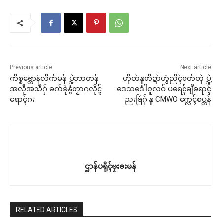
Previous article
Next article
ကိစ္စဗ္တောန်လိက်မန် ပ္ဍဲဘာတန်
ဟိုတ်နူတိဍာ်ဟွံညိၚ်ဝတ်တုဲ ပ္ဍဲ
အလဵုအသဳဂှ် ခက်ခုဲနွံတၟာဂလိုၚ်
ဒေသဒေံါဇူလဝ် ပရေၚ်ချဳဓရာၚ်
ရောၚ်ဂး
ညးဗြဴဂှ် နူ CMWO က္လေၚ်စပ္တန်
ဌာန်ပရိုၚ်ဗၠးၜးမန်
RELATED ARTICLES