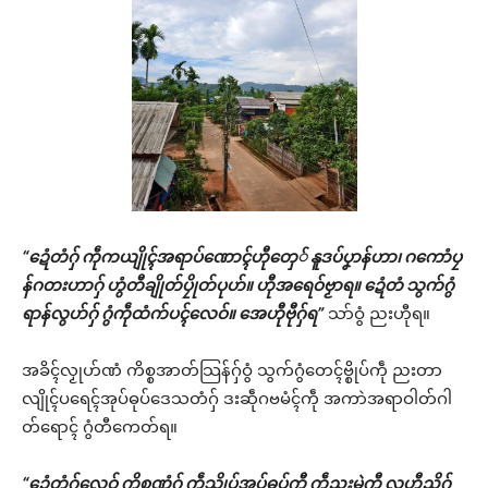
“ဍေံတံဂှ် ကဵုကယျိုၚ်အရာပ်ဏောၚ်ဟီုတှေ် နူဒပ်ပၞာန်ဟာ၊ ဂကောံပၠ
န်ဂတးဟာဂှ် ဟွံတီချိုတ်ပၠိုတ်ပုဟ်။ ဟီုအရေဝ်ဗၟာရ။ ဍေံတံ သွက်ဂွံ
ရာန်လွဟ်ဂှ် ဂွံကဵုထံက်ပၚ်လေဝ်။ အေဟီုဗီုဂှ်ရ”
သာ်ဝွံ ညးဟီုရ။
အခိၚ်လၟုဟ်ဏံ ကိစ္စအာတ်သြန်ဂှ်ဝွံ သွက်ဂွံတေၚ်ဗ္စိုပ်ကဵု ညးတာ
လျိုၚ်ပရေၚ်အုပ်ဓုပ်ဒေသတံဂှ် ဒးဆဵုဂဗမံၚ်ကဵု အကာဲအရာဝါတ်ဂါ
တ်ရောၚ် ဂွံတီကေတ်ရ။
“ဍေံတံဂှ်လေဝ် ကိစ္စဏံဂှ် ကဵုသ္ကိုပ်အုပ်ဓုပ်ကီု ကဵုညးမွဲကီု လ္ပဟီုညိဂှ်