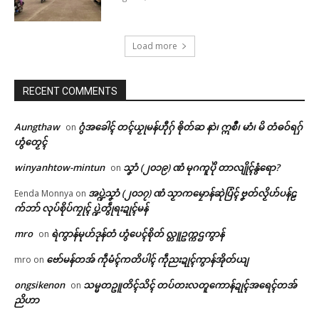
Load more
RECENT COMMENTS
Aungthaw
ဂွံအခေါၚ် တၚ်ယၟုမန်ဟီုဂှ် ၜိုတ်ဆ နာဲ၊ ဣစဳ၊ မာံ၊ မိ တံဓဝ်ရဂှ်
on
ဟွံတၟေၚ်
winyanhtow-mintun
သၞာံ (၂၀၁၉) ဏံ မုဂကူပိုဲ တာလျိုၚ်နွံရော?
on
အပ္ဍဲသၞာံ (၂၀၁၇) ဏံ သၟာကမၠောန်ဆုဲပြံၚ် ဗၞတ်လၟိဟ်ပန်ဠ
Eenda Monnya
on
က်ဘာ် လုပ်စိုပ်ကၠုၚ် ပ္ဍဲတွဵုရးဍုၚ်မန်
mro
ရဲကွာန်မုဟ်ဒုန်တံ ဟွံပေၚ်စိုတ် လ္တူဥက္ကဌကွာန်
Related
on
ဗော်မန်တအ် ကဵုမံၚ်ကတိပါၚ် ကဵုညးဍုၚ်ကွာန်အိုတ်ယျ
mro
on
ongsikenon
သမ္မတဥူတိၚ်သိၚ် တပ်တးလတူကောန်ဍုၚ်အရေၚ်တအ်
on
ဌာန်ပရိုၚ်ဗၠးၜးမန်
ညိဟာ