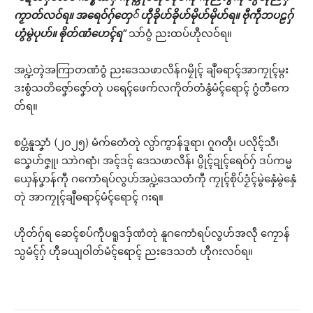
ကၟာတ်လဝ်ရ။ အရေဝ်ဂှ်တှေ် ဟီုခိုဟ်ခိုဟ်မိုဟ်မိုဟ်ရ။ ဗီုကဵုဘပဠဂှ်
ဟွံမွဲပုဟ်။ ၜိုတ်ဏံဟေၚ်ရ”
သာ်ဝွံ ညးထပ်ဟီုလဝ်ရ။
အပ္ဍဲတ္ၚဲအကြာတဏံဝွံ ညးဒေသဖာလိန်ဂမၠိုၚ် ချဳဓရာၚ်အာကၠုၚ်မ္ဂး
ဒးစွံသတိဇၞော်ဇၞော်တုဲ ပရေၚ်ဖေက်လကိုတ်တံနွံမံၚ်ရောၚ် ဂွံတီကေ
တ်ရ။
စပ္တံနူသၞာံ (၂၀၂၅) မံက်တေံတုဲ လ္ပာ်ကွာန်ဒူရာ၊ ဂူဂတဵု၊ ပလိုၚ်သီ၊
သၞေဟ်ဇၞူ၊ သာဲဂရာံ၊ အၚ်ဒၚ် ဒေသဖာလိန်၊ ပွိုၚ်ဍုၚ်ရေဝ်ဂှ် ဒပ်ကမ္မ
ယှေန်ပၞာန်ကီု ဂကောံရပ်လွဟ်အပ္ဍဲဒေသတံကီု ကၠုၚ်စိုပ်ဒၟံၚ်မွဲနှေံမွဲနှေံ
တုဲ အာကၠုၚ်ချဳဓရာၚ်မံၚ်ရောၚ် ဂးရ။
ဟိုတ်ဂှ်ရ ဆေၚ်စပ်ကဵုပရူဒဒှ်ဏံတုဲ နူဂကောံရပ်လွဟ်အလဵု ကၠောန်
သ္ပမံၚ်ဂှ် ဟီုခယျဝါတ်မံၚ်ရောၚ် ညးဒေသတံ ဟီုဂးလဝ်ရ။