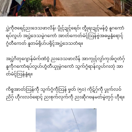
ပ္ဍဲကဵုဇရေၚ်ညးဒေသဖာလိန်၊ ပွိုၚ်ဍုၚ်ရေဝ်၊ တွဵုရးဍုၚ်မန်ဝွံ နူဂကောံ
ရပ်လွဟ် အပ္ဍဲဒေသမွဲဂကောံ အာတ်ကေတ်မံၚ်သြန်ဗွဲအဓမ္မနွံရောၚ်
ဂွံတီကေတ် နူတမ်ရိုဟ်ပရိုၚ်အပ္ဍဲဒေသတံရ။
အပ္ဍဲဂိတုဂျောန်မံက်ဏံဝွံ ညးဒေသဖာလိန် အာကၠုၚ်လ္ပာ်ကၠအ်ဂူတံဂှ်
နူကဵုဂကောံရပ်လွဟ်ဟွံတီယၟုမွဲဂကောံ သွက်ဂွံရာန်လွဟ်ဂးတုဲ အာ
တ်မံၚ်သြန်နွံရ။
ကိစ္စအာတ်သြန်ကီု သွက်ဂွံကဵုသြန် ဗၞတ် (၅၀) ကိုဋ်ဂှ်ကီု ပၞုက်လဝ်
ညိဂှ် ဟီုဂးလဝ်ရောၚ် ညးစုက်လုက်ကဵု ညးဆဵုဂဗနမတ်မွဲတၠဂှ် ဟီုရ။