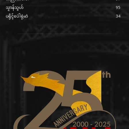
သၟာန်သွဟ်
95
ပရိုၚ်ပေဲါရုဲမာဲ
34