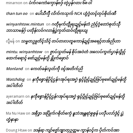
ပံက်ဂကောံကၠောန်ဗဒှ် တ္ၚဲပၠန်ဂတး ၆၈ ဝါ
ရုဲစှ်
minarnon
on
ဂကောံရီုဗၚ်မၞိဟ်ဒေသမန်တံ
ညးဒးဘဲပၟတ်ကွာန်ဂဒုၚ်ၜဝ်တံ န
than tun oo
ပေါဲသဳကၠဳ လိက်ကသုက် NCA ဟွံဂွံတၚ်တုပ်စိုတ်ဏီ
on
အောန်အိုတ် ဒးစွံတမ်ရိုဟ်သြန်
အလဵုဆန္ဒဇကု မိက်ဂွံရေၚ်တၠုၚ်
(၅၀၀) ကိုဋ်ဂးတုဲ ဂကောံလ္ၚဵု ဒေံါ
ကမၠောန်က္လေၚ်ဒက်ပ္တန်တၟိဂး
ပရိုၚ်လက္ကရဴအိုတ်
winyanhtow.mintun
ဂတဵုမုက်တွဵုရးဍုၚ်မန်တံ ညံၚ်ဂွံတောဲစုတ်သီု
on
ဇူယာယဳ
March 12, 2026
ဘာသာမန်ဂှ် ပတိုန်လဝ်ဂလာန်ပ္ဍဲကၠတ်ထဝ်တွဵုရးယျ
March 10, 2026
In "ပရိုၚ်"
🏛 လညာတ်ပါ်ပဲါ
In "ပရိုၚ်"
သမ္မတဥူတိၚ်သိၚ် တပ်တးလတူကောန်ဍုၚ်အရေၚ်တအ်ညိဟာ
လွီမန်
on
ညးဒါန်လိက်
mintu. winyanhtow
ဇၟာပ်သၟတ်မန် စိုပ်အဝဲတံ ဒးလေပ်ကွတ်ပၞာန်သ္ဇိုၚ်
on
ထေက်ရောၚ် ဗော်ဍုၚ်မန်တၟိ ဖ္တိုက်ဖၟောဝ်
ဗွဳဒဳယဵု
Monland
ကေတ်ခန်လ္ၚတ်ကဵု ၀ၚ်အတိက်ညိ
on
Watchdog
နကဵုစၞောန်ပၟိၚ်ဌန်ဂအုပ်ရးအဂၞဲ ရုၚ်ပွိုၚ်ဍုၚ်ဇြပ်ဗုဗော်ဍုၚ်မန်တၟိ
on
ကေတ်အဆက်
ဗၠာဲသၟိၚ်ဝတုက် မၞုံပ္ဍဲသၞေဟ်ကၚ်ဇြ
ဒးပဲါတိတ်
ပ်ဗုဂှ် ဒးဒုၚ်စၟဳစၟတ်ဒၟံၚ်ကဵု ဂကောံဒ
ပ်ဗၠာဲသၟိၚ်တွဵုရးတုဲ ပရေၚ်ဘပဠ
နကဵုစၞောန်ပၟိၚ်ဌန်ဂအုပ်ရးအဂၞဲ ရုၚ်ပွိုၚ်ဍုၚ်ဇြပ်ဗုဗော်ဍုၚ်မန်တၟိ
ayeramarn
on
ထ္ၜးလွဟ် အောန်စှ်ေကၠုၚ်
ဒးပဲါတိတ်
February 25, 2026
© ဌာန်ပရိုၚ်ဗၠးၜးမန်
In "ပရိုၚ်"
ဒးစဵုဒၞာ ဒးပြိုက်ဂစိုတ်ကၠေံ နူဘဲအန္တရာဲစၟစၟန် ပလီုပလာ်ဒၟံၚ် ပ္ဍဲ
Ma Nu Haw
on
တၞံနာနာ
ဒဒန်ဆု ကျာ်ဇၞော်အ္စာတၠဥတ္တမ ကွာန်ဝၚ်က ပိုတ်ကဝ်အာ
Doung Htaw
on