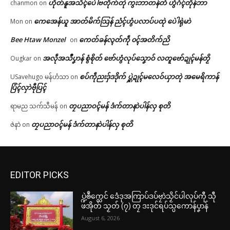
ဟိုတ်နူအသိၚ်ပေဲါဗတိုက်တုဲ ကွးဘာတန်တံ ဟွံဂံၚ်တိုန်ဘာ
chanmon
on
ကေအေန်ယူ အာတ်မိက်သြန် ညံၚ်ဟွံပလာပ်ပထုဲ ပေဲါရုဲမာဲ
Mon
on
Bee Htaw Monzel
ကေတ်ခန်လ္ၚတ်ကဵု ၀ၚ်အတိက်ညိ
on
အလဵုအသဳပၞာန် စွံစိုတ် ဗော်ဟွံလုပ်သၞောဝ် လတူဗော်ဍုၚ်မန်တၟိ
Ougkar
on
စပ်ကဵုညးဒှ်ဒဒိုက် ပ္ဋဲဍုၚ်မလေဝ်ယှာတုဲ အမေရိကာန်
USavehugo မန်ဟံသာ
on
ပြံၚ်လှာဲဗီုပြၚ်
တၠပညာဝၚ်မန် ဒံက်တာနာဲပါန်လှ စုတိ
ရာမည သက်သီမန်
on
တၠပညာဝၚ်မန် ဒံက်တာနာဲပါန်လှ စုတိ
ဇဲနာဲ
on
EDITOR PICKS
ပ္ဍဲၜဳက္လေင် ဒေံဒုအကြာပ်ဒပ်ဗၠာဲသၟိင်ပါလုပ်ကီု သီု
ဖအိုတ် သၟတ် (၇) တၠ ဒးဒုင်ရပ်သ္ပကောန်ပၞာန်
August 6, 2026