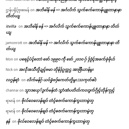
အဘိဓါန် မန် => အၚ်္ဂလိက် သွက်စက်ကောန်ပျူတာနာနာ
ဌာန်ပရိုၚ်ဗၠးၜးမန်
on
တိတ်ယျ
itvilla
အဘိဓါန် မန် => အၚ်္ဂလိက် သွက်စက်ကောန်ပျူတာနာနာ တိတ်
on
ယျ
အဘိဓါန် မန် => အၚ်္ဂလိက် သွက်စက်ကောန်ပျူတာနာနာ တိ
jamonrott
on
တ်ယျ
ပရေၚ်ပံၚ်တောဲ ဗော် ၁၉၉၀ ကဵု ဗော် ၂၀၁၀ ဂှ် ဒှ်ဒၟံၚ်အခက်ခုဲဖိုဟ်
Mon
on
အလဵုအသဳတၟိဍုၚ်ဗမာ တိုန်ဒှ်ဥက္ကဌ အာဇြဳယာန်မ္ဂး
Nick
on
လဂ္ဂန်ရာံ
လိက်မန်ဂှ် ယဝ်ခၞံဗဒှ်ကေတ်တၟိမ္ဂး (သကုတ်ၜါ)
on
သၟာဒယှေ်ဒွက်မန်တံ သၞာံဏံပတိတ်ကဝးဒွက်ဂၠိုၚ်တိုန်ကၠုၚ်
channai
on
ဗိုလ်ဝေလေန်ဖျဝ် တံၚ်ဓဇက်ကောန်ကွးဘာမွဲတၠ
ရာမာန်
on
ဗိုလ်ဝေလေန်ဖျဝ် တံၚ်ဓဇက်ကောန်ကွးဘာမွဲတၠ
ရာမာန်
on
နန်
ဗိုလ်ဝေလေန်ဖျဝ် တံၚ်ဓဇက်ကောန်ကွးဘာမွဲတၠ
on