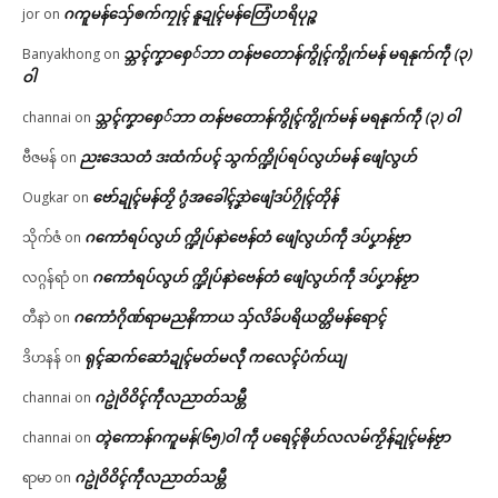
ဂကူမန်​သှ်ေၜက်ကၠုၚ် နူဍုၚ်မန်တြေံဟရိပုဉ္ဇ
jor
on
သ္ဘၚ်ကၞာစှေ်ဘာ တန်ဗတောန်ကွိုၚ်ကွိုက်မန် မရနုက်ကဵု (၃)
Banyakhong
on
ဝါ
သ္ဘၚ်ကၞာစှေ်ဘာ တန်ဗတောန်ကွိုၚ်ကွိုက်မန် မရနုက်ကဵု (၃) ဝါ
channai
on
ညးဒေသတံ ဒးထံက်ပၚ် သွက်က္ဍိုပ်ရပ်လွဟ်မန် ဖျေံလွဟ်
ဗီဇမန်
on
ဗော်ဍုၚ်မန်တၟိ ဂွံအခေါၚ်ဒၞာဲဖျေံဒပ်ဂၠိုၚ်တိုန်
Ougkar
on
ဂကောံရပ်လွဟ် က္ဍိုပ်နာဲဗေန်တံ ဖျေံလွဟ်ကဵု ဒပ်ပၞာန်ဗၟာ
သိုက်ဇံ
on
ဂကောံရပ်လွဟ် က္ဍိုပ်နာဲဗေန်တံ ဖျေံလွဟ်ကဵု ဒပ်ပၞာန်ဗၟာ
လဂ္ဂန်ရာံ
on
ဂကောံဂိုဏ်ရာမညနိကာယ သှ်လိခ်ပရိယတ္တိမန်ရောၚ်
တီနာဲ
on
ရုၚ်ဆက်ဆောံဍုၚ်မတ်မလီု ကလေၚ်ပံက်ယျ
ဒိဟနန်
on
ဂဥုဲဝိဝိၚ်ကဵုလညာတ်သမ္တီ
channai
on
တ္ၚဲကောန်ဂကူမန်(၆၅)ဝါ ကဵု ပရေၚ်ၜိုဟ်လလမ်ကၟိန်ဍုၚ်မန်ဗၟာ
channai
on
ဂဥုဲဝိဝိၚ်ကဵုလညာတ်သမ္တီ
ရာမာ
on