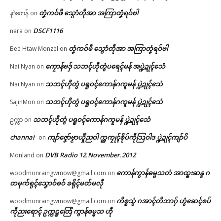
တၞံကဝ်ဖီ သ္ဂောံတဵုအာ အကြာတၞံရဝ်ဗါ
နာဲဆာန်
on
DSCF1116
nara
on
တၞံကဝ်ဖီ သ္ဂောံတဵုအာ အကြာတၞံရဝ်ဗါ
Bee Htaw Monzel
on
ကၠောန်ဗဒှ် သဘၚ်ဟီုတွံပရေၚ်မန် အပ္ဍဲဍုၚ်သေံ
Nai Nyan
on
သဘၚ်ဟီုတွံ ပရူဝၚ်ကောန်ဂကူမန် ပ္ဍဲဍုၚ်သေံ
Nai Nyan
on
သဘၚ်ဟီုတွံ ပရူဝၚ်ကောန်ဂကူမန် ပ္ဍဲဍုၚ်သေံ
SajinMon
on
သဘၚ်ဟီုတွံ ပရူဝၚ်ကောန်ဂကူမန် ပ္ဍဲဍုၚ်သေံ
ဥက္ကာ
on
channai
ကျာ်ဇၞော်ဗၟာယှိုဲညဝါ က္ညကၠုၚ်စိုပ်ကဵုသြဝါဒ ပ္ဍဲဍုၚ်ကျာ်ပိ
on
DVB Radio 12.November.2012
Monland
on
ကောန်ကွာန်ဓမ္မသတံ အာထ္ၜးဆန္ဒ ဂ
woodmonraingwmow@gmail.com
on
တမုက်ရုၚ်သၞောဝ်ဓဝ် ခရိုၚ်မတ်မလီု
ကိစ္စသွံ ဂအာၚ်တိဘာဂှ် ဟွံဆေၚ်စပ်
woodmonraingwmow@gmail.com
on
ကဵုညးရောၚ် ဥက္ကဋ္ဌတြေံ ကွာန်ဓမ္မသ ဟီု