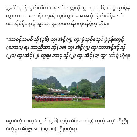
ပ္ဍဲပေဲါသၟာန်သွဟ်လိက်တန်လုပ်တက္ကသဵု သၞာံ (၂၀၂၆) ဏံဝွံ သၟာၚ်နူ
ကွးဘာ ဘာကောန်ဂကူမန် လုပ်သွဟ်အောန်တုဲ လၟိဟ်အံၚ်လေဝ်
အောန်မံၚ်ရောၚ် အ္စာဘာ နူဘာကောန်ဂကူမန်မွဲတၠ ဟီုရ။
“ဘာဝၚ်သပဝ် သှ် (၃၆) တၠ၊ အံၚ် (၅) တၠ၊ မွဲတၠဂှ်တှေ် ဂွံဂုန်တၟေၚ်
(ဘောဂ) ရ။ ဘာညဳသာ သှ် (၁၈) တၠ၊ အံၚ် (၅) တၠ၊ ဘာအၚ်ဒၚ် သှ်
(၂၀) တၠ၊ အံၚ် (၂) တၠရ။ ဘာပ္ၚ သှ် (၂) တၠ၊ အံၚ် (၁) တၠ”
သာ်ဝွံ ဟီုရ။
ပၞောဝ်ကဵုညးလုပ်သွဟ် (၇၆) တၠဂှ် အံၚ်အာ (၁၃) တၠတုဲ တၟော်ကဵုက္ဍို
ပ်ကၠံမ္ဂး အံၚ်ဇၞးအာ (၁၇.၁၁) က္ဍိုပ်ကၠံရ။