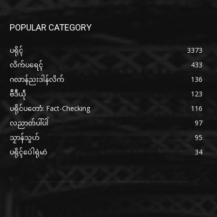
POPULAR CATEGORY
ပရိုၚ်
3373
လိက်ပရေၚ်
433
ဂလာန်ညးဒါန်လိက်
136
ဗဳဒဳယဵု
123
ပရိုင်ပတောံ: Fact-Checking
116
လညာတ်ပါ်ပါဲ
97
သၟာန်သွဟ်
95
ပရိုၚ်ပေဲါရုဲမာဲ
34