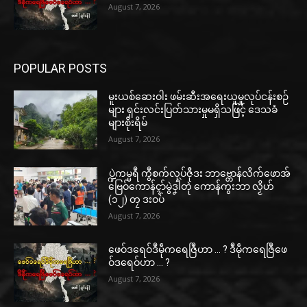
August 7, 2026
POPULAR POSTS
မူးယစ်ဆေးဝါး ဖမ်းဆီးအရေးယူမှုလုပ်ငန်းစဉ်
များ ရှင်းလင်းပြတ်သားမှုမရှိသဖြင့် ဒေသခံ
များစိုးရိမ်
August 7, 2026
ပ္ဍဲကမ္မရဳ ကွဳစက်လုပ်ဇီုဒး ဘာဗ္တောန်လိက်ဖောအ်
ဗြေဝ်ကောန်ၚာ်မွဲဒၞါဲတုဲ ကောန်ကွးဘာ လၟိဟ်
(၁၂) တၠ ဒးဝပ်
August 7, 2026
ဖေဝ်ဒရေဝ်ဒဳမဵုကရေဇြဳဟာ … ? ဒဳမဵုကရေဇြဳဖေ
ဝ်ဒရေဝ်ဟာ … ?
August 7, 2026