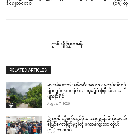
ဒဳဂျေတ်တေဝ်
(၁၈) တၠ
ဌာန်ပရိုၚ်ဗၠးၜးမန်
RELATED ARTICLES
မူးယစ်ဆေးဝါး ဖမ်းဆီးအရေးယူမှုလုပ်ငန်းစဉ်
များ ရှင်းလင်းပြတ်သားမှုမရှိသဖြင့် ဒေသခံ
များစိုးရိမ်
August 7, 2026
ပရိုၚ်
ပ္ဍဲကမ္မရဳ ကွဳစက်လုပ်ဇီုဒး ဘာဗ္တောန်လိက်ဖောအ်
ဗြေဝ်ကောန်ၚာ်မွဲဒၞါဲတုဲ ကောန်ကွးဘာ လၟိဟ်
(၁၂) တၠ ဒးဝပ်