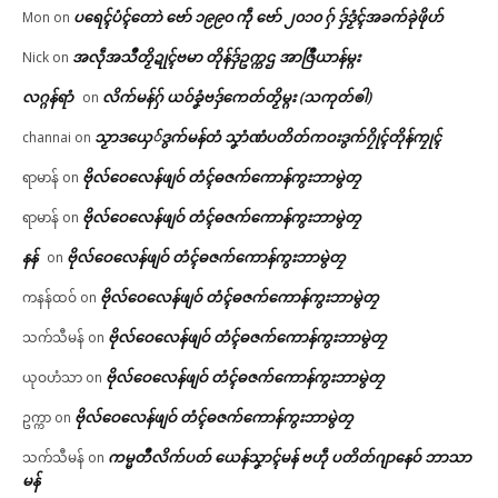
ပရေၚ်ပံၚ်တောဲ ဗော် ၁၉၉၀ ကဵု ဗော် ၂၀၁၀ ဂှ် ဒှ်ဒၟံၚ်အခက်ခုဲဖိုဟ်
Mon
on
အလဵုအသဳတၟိဍုၚ်ဗမာ တိုန်ဒှ်ဥက္ကဌ အာဇြဳယာန်မ္ဂး
Nick
on
လဂ္ဂန်ရာံ
လိက်မန်ဂှ် ယဝ်ခၞံဗဒှ်ကေတ်တၟိမ္ဂး (သကုတ်ၜါ)
on
သၟာဒယှေ်ဒွက်မန်တံ သၞာံဏံပတိတ်ကဝးဒွက်ဂၠိုၚ်တိုန်ကၠုၚ်
channai
on
ဗိုလ်ဝေလေန်ဖျဝ် တံၚ်ဓဇက်ကောန်ကွးဘာမွဲတၠ
ရာမာန်
on
ဗိုလ်ဝေလေန်ဖျဝ် တံၚ်ဓဇက်ကောန်ကွးဘာမွဲတၠ
ရာမာန်
on
နန်
ဗိုလ်ဝေလေန်ဖျဝ် တံၚ်ဓဇက်ကောန်ကွးဘာမွဲတၠ
on
ဗိုလ်ဝေလေန်ဖျဝ် တံၚ်ဓဇက်ကောန်ကွးဘာမွဲတၠ
ကနန်ထဝ်
on
ဗိုလ်ဝေလေန်ဖျဝ် တံၚ်ဓဇက်ကောန်ကွးဘာမွဲတၠ
သက်သီမန်
on
ဗိုလ်ဝေလေန်ဖျဝ် တံၚ်ဓဇက်ကောန်ကွးဘာမွဲတၠ
ယုဝဟံသာ
on
ဗိုလ်ဝေလေန်ဖျဝ် တံၚ်ဓဇက်ကောန်ကွးဘာမွဲတၠ
ဥက္ကာ
on
ကမ္မတဳလိက်ပတ် ယေန်သၞာၚ်မန် ဗဟဵု ပတိတ်ဂျာနေဝ် ဘာသာ
သက်သီမန်
on
မန်