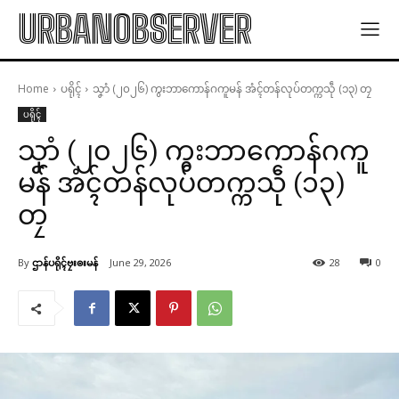
URBANOBSERVER
Home
ပရိုၚ်
သၞာံ (၂၀၂၆) ကွးဘာကောန်ဂကူမန် အံၚ်တန်လုပ်တက္ကသဵု (၁၃) တၠ
ပရိုၚ်
သၞာံ (၂၀၂၆) ကွးဘာကောန်ဂကူ
မန် အံၚ်တန်လုပ်တက္ကသဵု (၁၃)
တၠ
By
ဌာန်ပရိုၚ်ဗၠးၜးမန်
June 29, 2026
28
0