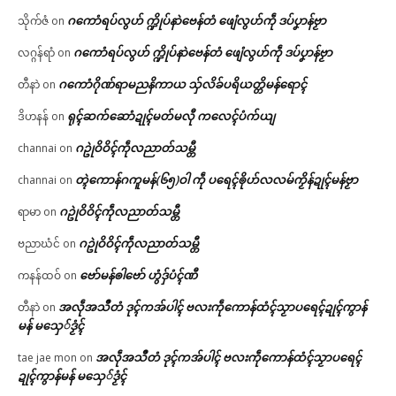
ဂကောံရပ်လွဟ် က္ဍိုပ်နာဲဗေန်တံ ဖျေံလွဟ်ကဵု ဒပ်ပၞာန်ဗၟာ
သိုက်ဇံ
on
ဂကောံရပ်လွဟ် က္ဍိုပ်နာဲဗေန်တံ ဖျေံလွဟ်ကဵု ဒပ်ပၞာန်ဗၟာ
လဂ္ဂန်ရာံ
on
ဂကောံဂိုဏ်ရာမညနိကာယ သှ်လိခ်ပရိယတ္တိမန်ရောၚ်
တီနာဲ
on
ရုၚ်ဆက်ဆောံဍုၚ်မတ်မလီု ကလေၚ်ပံက်ယျ
ဒိဟနန်
on
ဂဥုဲဝိဝိၚ်ကဵုလညာတ်သမ္တီ
channai
on
တ္ၚဲကောန်ဂကူမန်(၆၅)ဝါ ကဵု ပရေၚ်ၜိုဟ်လလမ်ကၟိန်ဍုၚ်မန်ဗၟာ
channai
on
ဂဥုဲဝိဝိၚ်ကဵုလညာတ်သမ္တီ
ရာမာ
on
ဂဥုဲဝိဝိၚ်ကဵုလညာတ်သမ္တီ
ဗညာဃံင်
on
ဗော်မန်ၜါဗော် ဟွံဒှ်ပံၚ်ဏီ
ကနန်ထဝ်
on
အလဵုအသဳတံ ဒုၚ်ကအ်ပါၚ် ဗလးကဵုကောန်ထံၚ်သၟာပရေၚ်ဍုၚ်ကွာန်
တီနာဲ
on
မန် မသှေ်ဒၟံၚ်
အလဵုအသဳတံ ဒုၚ်ကအ်ပါၚ် ဗလးကဵုကောန်ထံၚ်သၟာပရေၚ်
tae jae mon
on
ဍုၚ်ကွာန်မန် မသှေ်ဒၟံၚ်