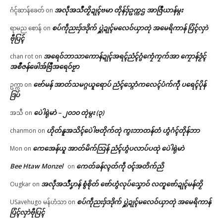
အလဵုအသဳတၟိဍုၚ်ဗမာ တိုန်ဒှ်ဥက္ကဌ အာဇြဳယာန်မ္ဂး
ဂံၚ်ဆာန်ခေတ်
on
စပ်ကဵုညးဒှ်ဒဒိုက် ပ္ဋဲဍုၚ်မလေဝ်ယှာတုဲ အမေရိကာန် ပြံၚ်လှာဲ
ရာမည စောန်
on
ဗီုပြၚ်
အရေဝ်ဘာသာကောန်ဍုၚ်အရၚ်ညံၚ်ဂွံကၠေံကၠက်အာ ကၠောန်ဒၟံၚ်
chan rot
on
အစဳဇန်ဖေါအ်ဗြဳအရေဝ်ဗၟာ
ဗော်မန် အာတ်သမဂ္ဂယူရောပ် ညံၚ်သ္ဂောံကလေၚ်ပံက်ကဵု ပရေၚ်ပိုန်
ဥက္ကာ
on
ဒြပ်
ပေဲါရုဲမာဲ – ၂၀၁၀ တုဲမ္ဂး (၃)
အသီ
on
ဟိုတ်နူအသိၚ်ပေဲါဗတိုက်တုဲ ကွးဘာတန်တံ ဟွံဂံၚ်တိုန်ဘာ
chanmon
on
ကေအေန်ယူ အာတ်မိက်သြန် ညံၚ်ဟွံပလာပ်ပထုဲ ပေဲါရုဲမာဲ
Mon
on
Bee Htaw Monzel
ကေတ်ခန်လ္ၚတ်ကဵု ၀ၚ်အတိက်ညိ
on
အလဵုအသဳပၞာန် စွံစိုတ် ဗော်ဟွံလုပ်သၞောဝ် လတူဗော်ဍုၚ်မန်တၟိ
Ougkar
on
စပ်ကဵုညးဒှ်ဒဒိုက် ပ္ဋဲဍုၚ်မလေဝ်ယှာတုဲ အမေရိကာန်
USavehugo မန်ဟံသာ
on
ပြံၚ်လှာဲဗီုပြၚ်