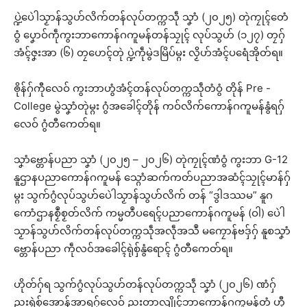
ပ္ဍဲပေဲါသၟာန်သွဟ်လိက်တန်လုပ်တက္ကသဵု သၞာံ (၂၀၂၅) တုဲကၠုၚ်တေံ
ဝွံ ပၞောဝ်ကဵုကွးဘာကောန်ဂကူမန်တန်သၠုၚ် လုပ်သွဟ် (၁၂၇) တၠဂှ်
အံၚ်ဇၞးအာ (၆) တၠဟေၚ်တုဲ ပ္ဍဲကဵုမွဲဒမြိပ်မ္ဂး လၟိဟ်အံၚ်ပရေံအိုတ်ရ။
ၜိုန်ဂှ်ကီုလေဝ် ကွးဘာဟွံအံၚ်တန်လုပ်တက္ကသဵုတံဝွံ တိုန် Pre -
College မွဲသၞာံတုဲမ္ဂး ဂွံအခေါၚ်တိုန် ကဝ်လိက်ကောန်ဂကူမန်နွံရဂှ်
လေဝ် ဂွံတီကေတ်ရ။
သၞာံဗ္တောန်ပညာ သၞာံ (၂၀၂၅ – ၂၀၂၆) တုဲကၠုၚ်ဏံဝွံ ကွးဘာ G-12
နူဌာနပညာကောန်ဂကူမန် သ္ဂောံဆက်ကတ်ပညာအဆံၚ်သၠုၚ်မာန်ဂှ်
မ္ဂး သွက်ဂွံလုပ်သွဟ်ပေဲါသၟာန်သွဟ်လိက် တန် “ဒွါဒဿမ” နူဂ
ကောံဌာနစၟဳစၟတ်လိက် ကမ္မတဳပရေၚ်ပညာကောန်ဂကူမန် (ဝါ) ပေဲါ
သၟာန်သွဟ်လိက်တန်လုပ်တက္ကသဵုအလဵုအသဳ မကၠောန်ဗဒှ်ဂှ် နူစသၞာံ
ဗ္တောန်ပညာ ကဵုလဝ်အခေါၚ်ရုဲစှ်နွံရောၚ် ဂွံတီကေတ်ရ။
ဟိုတ်ဂှ်ရ သွက်ဂွံလုပ်သွဟ်တန်လုပ်တက္ကသဵု သၞာံ (၂၀၂၆) ဏံဂှ်
ညးရုဲစှ်အောန်အာရဂှ်လေဝ် ညးတာလျိုၚ်ဘာကောန်ဂကူမန်တံ ဟီု