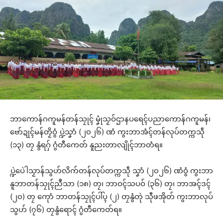
ဘာကောန်ဂကူမန်တန်သၠုၚ် မၞုံသၟဝ်ဌာနပရေၚ်ပညာကောန်ဂကူမန်၊
ဗော်ဍုၚ်မန်တၟိဝွံ ပ္ဍဲသၞာံ (၂၀၂၆) ဏံ ကွးဘာအံၚ်တန်လုပ်တက္ကသဵု
(၁၃) တၠ နွံရဂှ် ဂွံတီကေတ် နူညးတာလျိုၚ်ဘာတံရ။
ပ္ဍဲပေဲါသၟာန်သွဟ်လိက်တန်လုပ်တက္ကသဵု သၞာံ (၂၀၂၆) ဏံဝွံ ကွးဘာ
နူဘာတန်သၠုၚ်ညဳသာ (၁၈) တၠ၊ ဘာဝၚ်သပဝ် (၃၆) တၠ၊ ဘာအၚ်ဒၚ်
(၂၀) တၠ ကေုာံ ဘာတန်သၠုၚ်ပါ်ပ္ၚ (၂) တၠနွံတုဲ သီုဖအိုတ် ကွးဘာလုပ်
သွဟ် (၇၆) တၠနွံရောၚ် ဂွံတီကေတ်ရ။