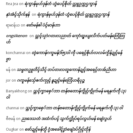
ရဲကွာန်မုဟ်ဒုန်တံ ဟွံပေၚ်စိုတ် လ္တူဥက္ကဌကွာန်
Rea Jea
on
နာဲအံၚ်သိုက်နန်
ရဲကွာန်မုဟ်ဒုန်တံ ဟွံပေၚ်စိုတ် လ္တူဥက္ကဌကွာန်
on
ဗော်မန်ၜါ ပံၚ်မာန်ဟာ
ရာမာန်ယ
on
ongsikenon
သ္ဘၚ်သၠာဲဂတးလညာတ် ကေုာံထ္ၜးပျးလိက်ပတ်မန်တြေံတြ
on
ဟ်
တ္ၚဲကောန်ဂကူမန်(၆၅)ဝါ ကဵု ပရေၚ်ၜိုဟ်လလမ်ကၟိန်ဍုၚ်မန်
konchannai
on
ဗၟာ
သမ္မတဥူတိၚ်သိၚ် တပ်တးလတူကောန်ဍုၚ်အရေၚ်တအ်ညိဟာ
မန်
on
ဂကူမန်​သှ်ေၜက်ကၠုၚ် နူဍုၚ်မန်တြေံဟရိပုဉ္ဇ
jor
on
သ္ဘၚ်ကၞာစှေ်ဘာ တန်ဗတောန်ကွိုၚ်ကွိုက်မန် မရနုက်ကဵု (၃)
Banyakhong
on
ဝါ
သ္ဘၚ်ကၞာစှေ်ဘာ တန်ဗတောန်ကွိုၚ်ကွိုက်မန် မရနုက်ကဵု (၃) ဝါ
channai
on
ညးဒေသတံ ဒးထံက်ပၚ် သွက်က္ဍိုပ်ရပ်လွဟ်မန် ဖျေံလွဟ်
ဗီဇမန်
on
ဗော်ဍုၚ်မန်တၟိ ဂွံအခေါၚ်ဒၞာဲဖျေံဒပ်ဂၠိုၚ်တိုန်
Ougkar
on