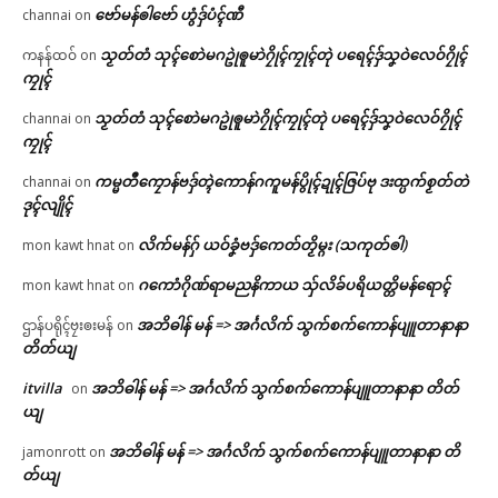
ဗော်မန်ၜါဗော် ဟွံဒှ်ပံၚ်ဏီ
channai
on
သၟတ်တံ သုၚ်စောဲမဂဥုဲၜူမာဲဂၠိုၚ်ကၠုၚ်တုဲ ပရေၚ်ဒှ်သၞဝဲလေဝ်ဂၠိုၚ်
ကနန်ထဝ်
on
ကၠုၚ်
သၟတ်တံ သုၚ်စောဲမဂဥုဲၜူမာဲဂၠိုၚ်ကၠုၚ်တုဲ ပရေၚ်ဒှ်သၞဝဲလေဝ်ဂၠိုၚ်
channai
on
ကၠုၚ်
ကမ္မတဳကၠောန်ဗဒှ်တ္ၚဲကောန်ဂကူမန်ပွိုၚ်ဍုၚ်ဇြပ်ဗု ဒးထ္ပက်စၟတ်တဲ
channai
on
ဒုၚ်လျိုၚ်
လိက်မန်ဂှ် ယဝ်ခၞံဗဒှ်ကေတ်တၟိမ္ဂး (သကုတ်ၜါ)
mon kawt hnat
on
ဂကောံဂိုဏ်ရာမညနိကာယ သှ်လိခ်ပရိယတ္တိမန်ရောၚ်
mon kawt hnat
on
အဘိဓါန် မန် => အၚ်္ဂလိက် သွက်စက်ကောန်ပျူတာနာနာ
ဌာန်ပရိုၚ်ဗၠးၜးမန်
on
တိတ်ယျ
itvilla
အဘိဓါန် မန် => အၚ်္ဂလိက် သွက်စက်ကောန်ပျူတာနာနာ တိတ်
on
ယျ
အဘိဓါန် မန် => အၚ်္ဂလိက် သွက်စက်ကောန်ပျူတာနာနာ တိ
jamonrott
on
တ်ယျ