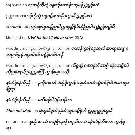
သဘၚ်ဟီုတွံ ပရူဝၚ်ကောန်ဂကူမန် ပ္ဍဲဍုၚ်သေံ
SajinMon
on
သဘၚ်ဟီုတွံ ပရူဝၚ်ကောန်ဂကူမန် ပ္ဍဲဍုၚ်သေံ
ဥက္ကာ
on
channai
ကျာ်ဇၞော်ဗၟာယှိုဲညဝါ က္ညကၠုၚ်စိုပ်ကဵုသြဝါဒ ပ္ဍဲဍုၚ်ကျာ်ပိ
on
DVB Radio 12.November.2012
Monland
on
ကောန်ကွာန်ဓမ္မသတံ အာထ္ၜးဆန္ဒ ဂ
woodmonraingwmow@gmail.com
on
တမုက်ရုၚ်သၞောဝ်ဓဝ် ခရိုၚ်မတ်မလီု
ကိစ္စသွံ ဂအာၚ်တိဘာဂှ် ဟွံဆေၚ်စပ်
woodmonraingwmow@gmail.com
on
ကဵုညးရောၚ် ဥက္ကဋ္ဌတြေံ ကွာန်ဓမ္မသ ဟီု
နာဲအံၚ်သိုက်နန်
နူကဵုဂကောံ ပတုဲဖဵုကွာန် ပရဟိတတံ သွံစမံၚ်တိဗလး ကွာ
on
န်ဒူရာ
နာဲအံၚ်သိုက်နန်
ဗော်မန်ၜါ ပံၚ်မာန်ဟာ
on
Mon not Mon
ရဲကွာန်မုဟ်ဒုန်တံ ဟွံပေၚ်စိုတ် လ္တူဥက္ကဌကွာန်
on
နူကဵုဂကောံ ပတုဲဖဵုကွာန် ပရဟိတတံ သွံစမံၚ်တိဗလး ကွာန်ဒူ
maramou
on
ရာ