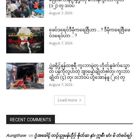
(၁၂) တၠ ဒးဝပ်
August 7, 2026
ဖေဝ်ဒရေဝ်ဒဳမဵုကရေဇြဳဟာ … ? ဒဳမဵုကရေဇြဳဖေ
ဝ်ဒရေဝ်ဟာ … ?
August 7, 2026
ပ္ဍဲခရိုၚ်နန်ထၜုရဳ ကွးဘာမွဲတၠ ဟိုတ်နူဖံက်သၞော
တ် ပန်ကဵုလွဟ်တုဲ အ္စာၝောံချိုတ်ၜါတၠ၊ ကွးဘာ
ချိုတ် (၄) တၠ၊ ဒးဘဲဝပ် ဟွံအောန်နူ (၂၀) တၠ
August 7, 2026
Load more
RECENT COMMENTS
Aungthaw
ဂွံအခေါၚ် တၚ်ယၟုမန်ဟီုဂှ် ၜိုတ်ဆ နာဲ၊ ဣစဳ၊ မာံ၊ မိ တံဓဝ်ရဂှ်
on