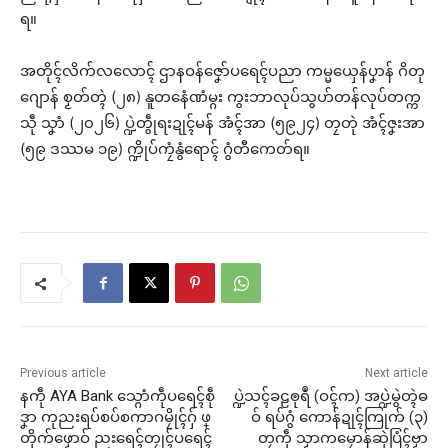
ရ။
အတိုၚ်လိက်လလောၚ် ဌာနဝန်ဇၞော်ပရေၚ်ပညာ ကမ္မယှေန်ပၞာန် ဂိတု
ဂျောန် စၟတ်တ္ၚဲ (၂၈) နူတနေံဏံမ္ဂး ကွးဘာလုပ်သွဟ်တန်လုပ်တက္က
သဵု သၞာံ (၂၀၂၆) ပ္ဍဲတွဵုရးဍုၚ်မန် အံၚ်အာ (၅၉၂၄) တၠတုဲ အံၚ်ဇၞးအာ
(၅၉ ဒဿမ ၁၉) က္ဍိုပ်ကၠံနွံရောၚ် ဂွံတီကေတ်ရ။
Previous article
Next article
နကဵု AYA Bank သ္ဂောံကဵုပရေၚ်စဵု
ပ္ဍဲသၚ်ခဠၜုရဳ (ဝၚ်က) အပ္ဍဲမွဲတ္ၚဲဓ
ဒၞာ ကုညးရပ်စပ်စကာဂမၠိုၚ်ဂှ် ဖ္
ဝ် ရပ်ဂွံ ကောန်ဍုၚ်ကြုက် (၃)
တိုက်ဖၟောဝ် ညးရေၚ်တၠုၚ်ပရေၚ်
တၠကဵု သၟာကမၠောန်ဆုဲပြံၚ်ဗၟာ