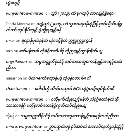
ဟွံတၟေၚ်
winyanhtow-mintun
သၞာံ (၂၀၁၉) ဏံ မုဂကူပိုဲ တာလျိုၚ်နွံရော?
on
အပ္ဍဲသၞာံ (၂၀၁၇) ဏံ သၟာကမၠောန်ဆုဲပြံၚ် ဗၞတ်လၟိဟ်ပန်ဠ
Eenda Monnya
on
က်ဘာ် လုပ်စိုပ်ကၠုၚ် ပ္ဍဲတွဵုရးဍုၚ်မန်
mro
ရဲကွာန်မုဟ်ဒုန်တံ ဟွံပေၚ်စိုတ် လ္တူဥက္ကဌကွာန်
on
ဗော်မန်တအ် ကဵုမံၚ်ကတိပါၚ် ကဵုညးဍုၚ်ကွာန်အိုတ်ယျ
mro
on
ongsikenon
သမ္မတဥူတိၚ်သိၚ် တပ်တးလတူကောန်ဍုၚ်အရေၚ်တအ်
on
ညိဟာ
ပံက်ဂကောံကၠောန်ဗဒှ် တ္ၚဲပၠန်ဂတး ၆၈ ဝါ
minarnon
on
than tun oo
ပေါဲသဳကၠဳ လိက်ကသုက် NCA ဟွံဂွံတၚ်တုပ်စိုတ်ဏီ
on
ဌာန်ပရိုၚ်ဗၠးၜးမန်
Related
winyanhtow.mintun
ဂတဵုမုက်တွဵုရးဍုၚ်မန်တံ ညံၚ်ဂွံတောဲစုတ်သီု
on
ဘာသာမန်ဂှ် ပတိုန်လဝ်ဂလာန်ပ္ဍဲကၠတ်ထဝ်တွဵုရးယျ
ရုဲစှ်
သမ္မတဥူတိၚ်သိၚ် တပ်တးလတူကောန်ဍုၚ်အရေၚ်တအ်ညိဟာ
လွီမန်
on
ပရိုၚ်လက္ကရဴအိုတ်
mintu. winyanhtow
ဇၟာပ်သၟတ်မန် စိုပ်အဝဲတံ ဒးလေပ်ကွတ်ပၞာန်သ္ဇိုၚ်
on