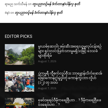
တၠပညာဝၚ်မန် ဒံက်တာနာဲပါန်လှ စုတိ
ရာမည သက်သီမန်
on
တၠပညာဝၚ်မန် ဒံက်တာနာဲပါန်လှ စုတိ
ဇဲနာဲ
on
EDITOR PICKS
မူးယစ်ဆေးဝါး ဖမ်းဆီးအရေးယူမှုလုပ်ငန်းစဉ်
များ ရှင်းလင်းပြတ်သားမှုမရှိသဖြင့် ဒေသခံ
များစိုးရိမ်
August 7, 2026
ပ္ဍဲကမ္မရဳ ကွဳစက်လုပ်ဇီုဒး ဘာဗ္တောန်လိက်ဖောအ်
ဗြေဝ်ကောန်ၚာ်မွဲဒၞါဲတုဲ ကောန်ကွးဘာ လၟိဟ်
(၁၂) တၠ ဒးဝပ်
August 7, 2026
ဖေဝ်ဒရေဝ်ဒဳမဵုကရေဇြဳဟာ … ? ဒဳမဵုကရေဇြဳဖေ
ဝ်ဒရေဝ်ဟာ … ?