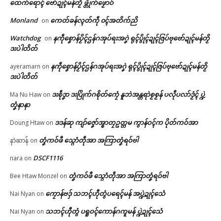
ထေက်ရောၚ် ဗော်ဍုၚ်မန်တၟိ ဖ္တိုက်ဖၟောဝ်
ကွးဘာတန်မူလ ဘာကောန်ဂကူ
ဥဒါန် ကဝ်လိက်ကောန်ဂကူမန်
🏛 လညာတ်ပါ်ပဲါ
Monland
ကေတ်ခန်လ္ၚတ်ကဵု ၀ၚ်အတိက်ညိ
မန် ဒးသွဟ် Placement Test ဂှ်
February 14, 2026
on
ဂွိၚ်ဖေက်ဒှ်ခက်ခုဲ
In "ပရိုၚ်"
ညးဒါန်လိက်
Watchdog
နကဵုစၞောန်ပၟိၚ်ဌန်ဂအုပ်ရးအဂၞဲ ရုၚ်ပွိုၚ်ဍုၚ်ဇြပ်ဗုဗော်ဍုၚ်မန်တၟိ
on
June 9, 2026
ဒးပဲါတိတ်
In "ပရိုၚ်"
ဗွဳဒဳယဵု
နကဵုစၞောန်ပၟိၚ်ဌန်ဂအုပ်ရးအဂၞဲ ရုၚ်ပွိုၚ်ဍုၚ်ဇြပ်ဗုဗော်ဍုၚ်မန်တၟိ
ayeramarn
on
ဒးပဲါတိတ်
ကေတ်အဆက်
ဒးစဵုဒၞာ ဒးပြိုက်ဂစိုတ်ကၠေံ နူဘဲအန္တရာဲစၟစၟန် ပလီုပလာ်ဒၟံၚ် ပ္ဍဲ
Ma Nu Haw
on
တၞံနာနာ
ဘာကောန်ဂကူမန်ဂမၠိုၚ် ဂိတုမေ
ဒဒန်ဆု ကျာ်ဇၞော်အ္စာတၠဥတ္တမ ကွာန်ဝၚ်က ပိုတ်ကဝ်အာ
Doung Htaw
on
© ဌာန်ပရိုၚ်ဗၠးၜးမန်
(၂၅) ဏံ စဒုၚ်တဲပအပ်ဘာရောၚ်
တၞံကဝ်ဖီ သ္ဂောံတဵုအာ အကြာတၞံရဝ်ဗါ
May 21, 2026
နာဲဆာန်
on
In "ပရိုၚ်"
DSCF1116
nara
on
တၞံကဝ်ဖီ သ္ဂောံတဵုအာ အကြာတၞံရဝ်ဗါ
Bee Htaw Monzel
on
ကၠောန်ဗဒှ် သဘၚ်ဟီုတွံပရေၚ်မန် အပ္ဍဲဍုၚ်သေံ
Nai Nyan
on
သဘၚ်ဟီုတွံ ပရူဝၚ်ကောန်ဂကူမန် ပ္ဍဲဍုၚ်သေံ
Nai Nyan
on