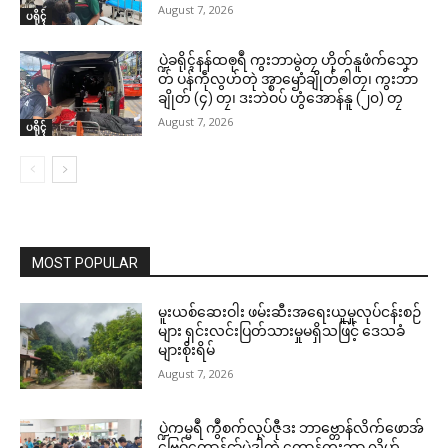
August 7, 2026
ပရိုၚ်
ပ္ဍဲခရိုၚ်နန်ထၜုရဳ ကွးဘာမွဲတၠ ဟိုတ်နူဖံက်သၞော
တ် ပန်ကဵုလွဟ်တုဲ အ္စာၝောံချိုတ်ၜါတၠ၊ ကွးဘာ
ချိုတ် (၄) တၠ၊ ဒးဘဲဝပ် ဟွံအောန်နူ (၂၀) တၠ
August 7, 2026
ပရိုၚ်
MOST POPULAR
မူးယစ်ဆေးဝါး ဖမ်းဆီးအရေးယူမှုလုပ်ငန်းစဉ်
များ ရှင်းလင်းပြတ်သားမှုမရှိသဖြင့် ဒေသခံ
များစိုးရိမ်
August 7, 2026
ပ္ဍဲကမ္မရဳ ကွဳစက်လုပ်ဇီုဒး ဘာဗ္တောန်လိက်ဖောအ်
ဗြေဝ်ကောန်ၚာ်မွဲဒၞါဲတုဲ ကောန်ကွးဘာ လၟိဟ်