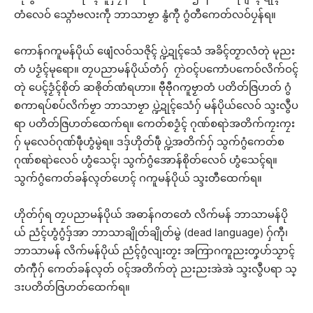
တံလေဝ် သ္ဂောံဗလးကဵု ဘာသာဗၟာ နွံကီု ဂွံတီကေတ်လဝ်ပၠန်ရ။
ကောန်ဂကူမန်ပိုယ် ဖျေံလဝ်သဇိုၚ် ပ္ဍဲဍုၚ်သေံ အခိၚ်တၟာလံတုဲ မုညး
တံ ပဒၟံၚ်မုရော။ တၠပညာမန်ပိုယ်တံဂှ် ဂၠာဲဝၚ်ပကောံပကေဝ်လိက်ဝၚ်
တုဲ ပေၚ်ဒၟံၚ်စိုတ် ဆၜိုတ်ဏံရဟာ။ ဗီုဗီုဂကူဗၟာတံ ပတိတ်ဇြဟတ် ဂွံ
စကာရပ်စပ်လိက်ဗၟာ ဘာသာဗၟာ ပ္ဍဲဍုၚ်သေံဂှ် မန်ပိုယ်လေဝ် သ္ဒးလွဳပ
ရာ ပတိတ်ဇြဟတ်ထေက်ရ။ ကေတ်စဒၟံၚ် ဂုဏ်စရာဲအတိက်ကၠးကၠး
ဂှ် မုလေဝ်ဂုဏ်ဖဵုဟွံမွဲရ။ ဒဒှ်ဟိုတ်ဖဵု ပ္ဍဲအတိက်ဂှ် သွက်ဂွံကေတ်စ
ဂုဏ်စရာဲလေဝ် ဟွံသေၚ်၊ သွက်ဂွံအောန်စိုတ်လေဝ် ဟွံသေၚ်ရ။
သွက်ဂွံကေတ်ခန်လ္ၚတ်ဟေၚ် ဂကူမန်ပိုယ် သ္ဒးတီထေက်ရ။
ဟိုတ်ဂှ်ရ တၠပညာမန်ပိုယ် အဓာန်ဂတတေံ လိက်မန် ဘာသာမန်ပို
ယ် ညံၚ်ဟွံဂွံဒှ်အာ ဘာသာချိုတ်ချိုတ်မွဲ (dead language) ဂှ်ကီု၊
ဘာသာမန် လိက်မန်ပိုယ် ညံၚ်ဂွံလျးတၟး အကြာဂကူညးတၞဟ်သၟာၚ်
တံကီုဂှ် ကေတ်ခန်လ္ၚတ် ၀ၚ်အတိက်တုဲ ညးညးအဲအဲ သ္ဒးလွဳပရာ သ္
ဒးပတိတ်ဇြဟတ်ထေက်ရ။