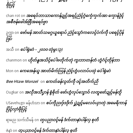
ဗီုပြၚ်
အရေဝ်ဘာသာကောန်ဍုၚ်အရၚ်ညံၚ်ဂွံကၠေံကၠက်အာ ကၠောန်ဒၟံၚ်
chan rot
on
အစဳဇန်ဖေါအ်ဗြဳအရေဝ်ဗၟာ
ဗော်မန် အာတ်သမဂ္ဂယူရောပ် ညံၚ်သ္ဂောံကလေၚ်ပံက်ကဵု ပရေၚ်ပိုန်
ဥက္ကာ
on
ဒြပ်
ပေဲါရုဲမာဲ – ၂၀၁၀ တုဲမ္ဂး (၃)
အသီ
on
ဟိုတ်နူအသိၚ်ပေဲါဗတိုက်တုဲ ကွးဘာတန်တံ ဟွံဂံၚ်တိုန်ဘာ
chanmon
on
ကေအေန်ယူ အာတ်မိက်သြန် ညံၚ်ဟွံပလာပ်ပထုဲ ပေဲါရုဲမာဲ
Mon
on
Bee Htaw Monzel
ကေတ်ခန်လ္ၚတ်ကဵု ၀ၚ်အတိက်ညိ
on
အလဵုအသဳပၞာန် စွံစိုတ် ဗော်ဟွံလုပ်သၞောဝ် လတူဗော်ဍုၚ်မန်တၟိ
Ougkar
on
စပ်ကဵုညးဒှ်ဒဒိုက် ပ္ဋဲဍုၚ်မလေဝ်ယှာတုဲ အမေရိကာန်
USavehugo မန်ဟံသာ
on
ပြံၚ်လှာဲဗီုပြၚ်
တၠပညာဝၚ်မန် ဒံက်တာနာဲပါန်လှ စုတိ
ရာမည သက်သီမန်
on
တၠပညာဝၚ်မန် ဒံက်တာနာဲပါန်လှ စုတိ
ဇဲနာဲ
on