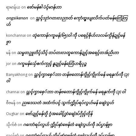
ဗော်မန်ၜါ ပံၚ်မာန်ဟာ
ရာမာန်ယ
on
ongsikenon
သ္ဘၚ်သၠာဲဂတးလညာတ် ကေုာံထ္ၜးပျးလိက်ပတ်မန်တြေံတြ
on
ဟ်
တ္ၚဲကောန်ဂကူမန်(၆၅)ဝါ ကဵု ပရေၚ်ၜိုဟ်လလမ်ကၟိန်ဍုၚ်မန်
konchannai
on
ဗၟာ
သမ္မတဥူတိၚ်သိၚ် တပ်တးလတူကောန်ဍုၚ်အရေၚ်တအ်ညိဟာ
မန်
on
ဂကူမန်​သှ်ေၜက်ကၠုၚ် နူဍုၚ်မန်တြေံဟရိပုဉ္ဇ
jor
on
သ္ဘၚ်ကၞာစှေ်ဘာ တန်ဗတောန်ကွိုၚ်ကွိုက်မန် မရနုက်ကဵု (၃)
Banyakhong
on
ဝါ
သ္ဘၚ်ကၞာစှေ်ဘာ တန်ဗတောန်ကွိုၚ်ကွိုက်မန် မရနုက်ကဵု (၃) ဝါ
channai
on
ညးဒေသတံ ဒးထံက်ပၚ် သွက်က္ဍိုပ်ရပ်လွဟ်မန် ဖျေံလွဟ်
ဗီဇမန်
on
ဗော်ဍုၚ်မန်တၟိ ဂွံအခေါၚ်ဒၞာဲဖျေံဒပ်ဂၠိုၚ်တိုန်
Ougkar
on
ဂကောံရပ်လွဟ် က္ဍိုပ်နာဲဗေန်တံ ဖျေံလွဟ်ကဵု ဒပ်ပၞာန်ဗၟာ
သိုက်ဇံ
on
ဂကောံရပ်လွဟ် က္ဍိုပ်နာဲဗေန်တံ ဖျေံလွဟ်ကဵု ဒပ်ပၞာန်ဗၟာ
လဂ္ဂန်ရာံ
on