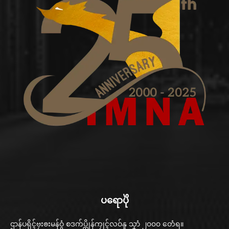
ပရောပိုဲ
ဌာန်ပရိုၚ်ဗၠးၜးမန်ဝွံ စဒက်ပ္တိုန်ကၠုၚ်လဝ်နူ သၞာံ ၂၀၀၀ တေံရ။