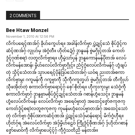
2 COMMENTS
Bee Htaw Monzel
November 1, 2010 At 12:56 PM
လိက်ပရေၚ်ဏအ်ဂှ် ခိုဟ်ကွေဟ်ရ။ အခါန်လိက်ဗၟာ ပ္ဍဲဍုၚ်သေံ စိုပ်ဒၟံၚ်က
ဆံၚ်ဏအ်ဂှ် လၟုဟ်မှ အဲဂွံတီ။ ဟိုတ်ဍေံဂှ် ဒၟာနူမန် ဗွဲမဂၠိုၚ်တအ် ကေတ်
ဒၟံၚ်ဂုဏ်စရာဲ လတူလိက်ဗၟာရ။ ဟီုမွဲသာ်ပၠန် ဒၟာနူကောန်မန်ပိုဲတအ် လေပ်
လိက်မန်အောန်၊ မၞိဟ်လေပ်လိက်ဗၟာဂၠိုၚ်။ ညံၚ်ဂွံလေပ်လိက်မန်ဂှ် ဟွံချပ်
တုဲ သၟိၚ်သေံတအ် သၟာပရေၚ်ပိုန်ဒြပ်သေံတအ်ဂှ် ယဝ်ရ ညးတအ်စကာ
လိက်ဗၟာမ္ဂး ဂကူမန်ကီု ဂကူဗၟာကီု သီုကဵုဂကူတၞဟ် ဗွဲမဂၠိုၚ်တအ် တီကၠိုဟ်
သီုဖအိုတ်တုဲ စကာလိက်ဗၟာရောၚ်ဂှ် စှေ်စိုတ်ရ။ ဟီုကၠးကၠးမ္ဂး သေံဂွံကဵု
စကာလိက်ဗၟာဂှ် ဒၟာနူဗၟာမစိုပ်ဒၟံၚ်ဍုၚ်သေံတအ် ဂစာန်ဟွံသေၚ်။ ဒၟာနူမန်
ဟွံလေပ်လိက်မန်၊ လေပ်လိက်ဗၟာ အရေဝ်ဗၟာတုဲ အထေၚ်ဇၞော်ဇကုဇကု
ကေတ်ဒၟံၚ်စရာဲလတူဇကုဇကု ကုမန်မဟွံလေပ်ဗၟာတအ်ဂှ် အထေၚ်သောဲ
တုဲ လိက်ဗၟာ ဂွံစိုပ်အာကဆံၚ်ဏအ် ပ္ဍဲဍုၚ်သေံဒှ်မာန်ရောၚ် မိက်ဂွံဟီုရ။
ဟိုတ်ဂှ်ရ အဲလေပ်လိက်ဗၟာ အဲဒှ်မၞိဟ်ဠေဝ် ကြီုဒၟံၚ်ဗီုဏအ်ဂှ် ဒှ်ဟိုတ်ဂစာန်
ဇၞော်မောဝ်ကဵု လိက်ဗၟာပေၚ်ၚ်ဂှ် ကဵုဂွံသတိညိ မန်တအ်။