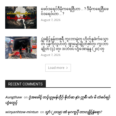
ဖေဝ်ဒရေဝ်ဒဳမဵုကရေဇြဳဟာ … ? ဒဳမဵုကရေဇြဳဖေ
Related
ဝ်ဒရေဝ်ဟာ … ?
ဌာန်ပရိုၚ်ဗၠးၜးမန်
August 7, 2026
ရုဲစှ်
ပ္ဍဲခရိုၚ်နန်ထၜုရဳ ကွးဘာမွဲတၠ ဟိုတ်နူဖံက်သၞော
တ် ပန်ကဵုလွဟ်တုဲ အ္စာၝောံချိုတ်ၜါတၠ၊ ကွးဘာ
ပရိုၚ်လက္ကရဴအိုတ်
ဒြဟတ်ပၠန်ဂတးမန်ဂှ် စိုပ်ဒၟံၚ်အ
ကၟောန်ပခိုၚ်ပ္တိုန် ဂၠံၚ်တရဴပရေၚ်ဂ
ချိုတ် (၄) တၠ၊ ဒးဘဲဝပ် ဟွံအောန်နူ (၂၀) တၠ
ဆံၚ်လဵုရော?
ကူမန်ညိ
August 7, 2026
🏛 လညာတ်ပါ်ပဲါ
April 2, 2026
May 4, 2026
In "ပရိုၚ်"
In "လိက်ပရေၚ်"
Load more
ညးဒါန်လိက်
ဗွဳဒဳယဵု
RECENT COMMENTS
ကေတ်အဆက်
Aungthaw
ဂွံအခေါၚ် တၚ်ယၟုမန်ဟီုဂှ် ၜိုတ်ဆ နာဲ၊ ဣစဳ၊ မာံ၊ မိ တံဓဝ်ရဂှ်
on
ဌာန်သ္ဇိုၚ်ပရေၚ်ပညာ ပုပ္ဖဟံသာ
ဟွံတၟေၚ်
သွက်သ္ဂောံထံက်ပၚ် လာပ်ပညာ
(Scholarship) ကုကွးဘာ
winyanhtow-mintun
သၞာံ (၂၀၁၉) ဏံ မုဂကူပိုဲ တာလျိုၚ်နွံရော?
on
တက္ကသိုလ်တအ်နွံ