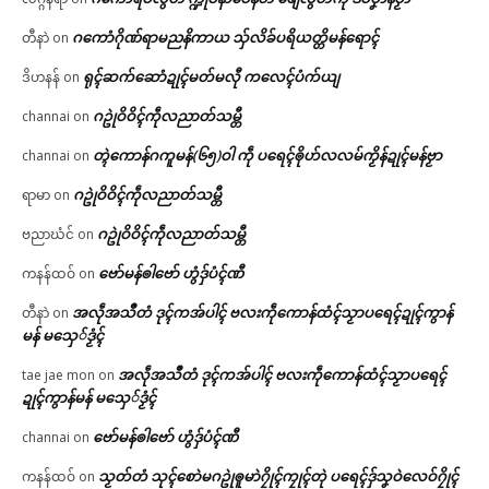
ဂကောံဂိုဏ်ရာမညနိကာယ သှ်လိခ်ပရိယတ္တိမန်ရောၚ်
တီနာဲ
on
ရုၚ်ဆက်ဆောံဍုၚ်မတ်မလီု ကလေၚ်ပံက်ယျ
ဒိဟနန်
on
ဂဥုဲဝိဝိၚ်ကဵုလညာတ်သမ္တီ
channai
on
တ္ၚဲကောန်ဂကူမန်(၆၅)ဝါ ကဵု ပရေၚ်ၜိုဟ်လလမ်ကၟိန်ဍုၚ်မန်ဗၟာ
channai
on
ဂဥုဲဝိဝိၚ်ကဵုလညာတ်သမ္တီ
ရာမာ
on
ဂဥုဲဝိဝိၚ်ကဵုလညာတ်သမ္တီ
ဗညာဃံင်
on
ဗော်မန်ၜါဗော် ဟွံဒှ်ပံၚ်ဏီ
ကနန်ထဝ်
on
အလဵုအသဳတံ ဒုၚ်ကအ်ပါၚ် ဗလးကဵုကောန်ထံၚ်သၟာပရေၚ်ဍုၚ်ကွာန်
တီနာဲ
on
မန် မသှေ်ဒၟံၚ်
အလဵုအသဳတံ ဒုၚ်ကအ်ပါၚ် ဗလးကဵုကောန်ထံၚ်သၟာပရေၚ်
tae jae mon
on
ဍုၚ်ကွာန်မန် မသှေ်ဒၟံၚ်
ဗော်မန်ၜါဗော် ဟွံဒှ်ပံၚ်ဏီ
channai
on
သၟတ်တံ သုၚ်စောဲမဂဥုဲၜူမာဲဂၠိုၚ်ကၠုၚ်တုဲ ပရေၚ်ဒှ်သၞဝဲလေဝ်ဂၠိုၚ်
ကနန်ထဝ်
on