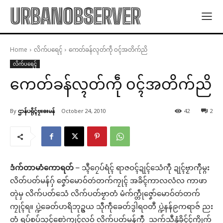
URBANOBSERVER
Home
လိက်ပရေၚ်
ကေတ်ခန်လ္ၚတ်ကဵု ၀ၚ်အတိက်ညိ
လိက်ပရေၚ်
ကေတ်ခန်လ္ၚတ်ကဵု ၀ၚ်အတိက်ညိ
By
ဌာန်ပရိုၚ်ဗၠးၜးမန်
October 24, 2010
42
2
ဒံက်တာမာံကောရတ်
– သ္ၚဳဂၠေပ်ရံၚ် ရာဇဝၚ်ဍုၚ်သေံကီု ဍုၚ်ဗၟာကီုမ္ဂး
လိတ်ပတ်မန်ဂှ် ဇၞော်မောဝ်တဴတက်ကၠုၚ် အခိၚ်ကာလလံလ ကာဖာ
တုဲမှ လိက်ပတ်သေံ လိက်ပတ်ဗၟာတံ မံက်က္တဵုဇၞော်မောဝ်တဴတက်
ကၠုၚ်ရ။ ပ္ဍဲခေတ်ဟရိဘုဥ္ဇယ သီုကဵုခေတ်ဒွါရဝတဳ ပ္ဍဲနန်၉ကရာဇ် ညး
တံ ရပ်စပ်သုၚ်စောဲကၠုၚ်လဝ် လိက်ပတ်မန်ကီု သက်သဳနွံခိုၚ်ၚ်ကၠိုက်