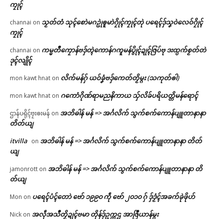
ကၠုၚ်
သၟတ်တံ သုၚ်စောဲမဂဥုဲၜူမာဲဂၠိုၚ်ကၠုၚ်တုဲ ပရေၚ်ဒှ်သၞဝဲလေဝ်ဂၠိုၚ်
channai
on
ကၠုၚ်
ကမ္မတဳကၠောန်ဗဒှ်တ္ၚဲကောန်ဂကူမန်ပွိုၚ်ဍုၚ်ဇြပ်ဗု ဒးထ္ပက်စၟတ်တဲ
channai
on
ဒုၚ်လျိုၚ်
လိက်မန်ဂှ် ယဝ်ခၞံဗဒှ်ကေတ်တၟိမ္ဂး (သကုတ်ၜါ)
mon kawt hnat
on
ဂကောံဂိုဏ်ရာမညနိကာယ သှ်လိခ်ပရိယတ္တိမန်ရောၚ်
mon kawt hnat
on
အဘိဓါန် မန် => အၚ်္ဂလိက် သွက်စက်ကောန်ပျူတာနာနာ
ဌာန်ပရိုၚ်ဗၠးၜးမန်
on
တိတ်ယျ
itvilla
အဘိဓါန် မန် => အၚ်္ဂလိက် သွက်စက်ကောန်ပျူတာနာနာ တိတ်
on
ယျ
အဘိဓါန် မန် => အၚ်္ဂလိက် သွက်စက်ကောန်ပျူတာနာနာ တိ
jamonrott
on
တ်ယျ
ပရေၚ်ပံၚ်တောဲ ဗော် ၁၉၉၀ ကဵု ဗော် ၂၀၁၀ ဂှ် ဒှ်ဒၟံၚ်အခက်ခုဲဖိုဟ်
Mon
on
အလဵုအသဳတၟိဍုၚ်ဗမာ တိုန်ဒှ်ဥက္ကဌ အာဇြဳယာန်မ္ဂး
Nick
on