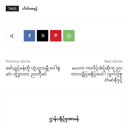
TAGS
လိက်ပရေၚ်
Previous article
Next article
ဗော်ဍုၚ်မန်တၟိ ဟွံသ္ပသမ္တီ ပေဲါရုဲ
မယက ကလိၚ်အံၚ်ဆဵုကု ညး
မာဲ၊ ဟွံဒၞာတာ ညးကဵုမာဲ
တာလျိုၚ်ခရိုၚ်ထဝဲါ သွက်ဂွံစု
တ်မာဲစဵုဒုၚ်
ဌာန်ပရိုၚ်ဗၠးၜးမန်