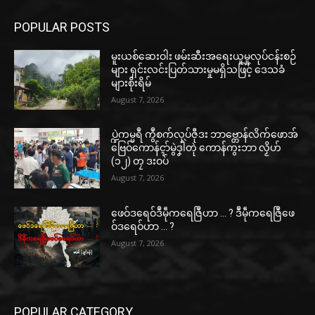
POPULAR POSTS
မူးယစ်ဆေးဝါး ဖမ်းဆီးအရေးယူမှုလုပ်ငန်းစဉ်
များ ရှင်းလင်းပြတ်သားမှုမရှိသဖြင့် ဒေသခံ
များစိုးရိမ်
August 7, 2026
ပ္ဍဲကမ္မရဳ ကွဳစက်လုပ်ဇီုဒး ဘာဗ္တောန်လိက်ဖောအ်
ဗြေဝ်ကောန်ၚာ်မွဲဒၞါဲတုဲ ကောန်ကွးဘာ လၟိဟ်
(၁၂) တၠ ဒးဝပ်
August 7, 2026
ဖေဝ်ဒရေဝ်ဒဳမဵုကရေဇြဳဟာ … ? ဒဳမဵုကရေဇြဳဖေ
ဝ်ဒရေဝ်ဟာ … ?
August 7, 2026
POPULAR CATEGORY