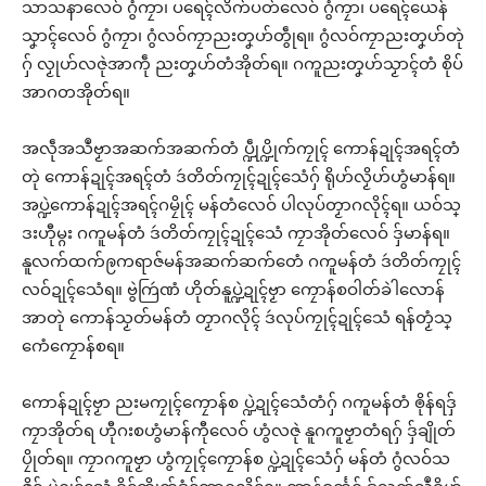
သာသနာလေဝ် ဂွံကၠာ၊ ပရေၚ်လိက်ပတ်လေဝ် ဂွံကၠာ၊ ပရေၚ်ယေန်
သၞာၚ်လေဝ် ဂွံကၠာ၊ ဂွံလဝ်ကၠာညးတၞဟ်တွဵုရ။ ဂွံလဝ်ကၠာညးတၞဟ်တုဲ
ဂှ် လၟုဟ်လဇုဲအာကဵု ညးတၞဟ်တံအိုတ်ရ။ ဂကူညးတၞဟ်သၟာၚ်တံ စိုပ်
အာဂတအိုတ်ရ။
အလဵုအသဳဗၟာအဆက်အဆက်တံ ပ္ဍဵုပ္ဍိုက်ကၠုၚ် ကောန်ဍုၚ်အရၚ်တံ
တုဲ ကောန်ဍုၚ်အရၚ်တံ ဒဴတိတ်ကၠုၚ်ဍုၚ်သေံဂှ် ရိုဟ်လၟိဟ်ဟွံမာန်ရ။
အပ္ဍဲကောန်ဍုၚ်အရၚ်ဂမၠိုၚ် မန်တံလေဝ် ပါလုပ်တၟာဂလိုၚ်ရ။ ယဝ်သ္
ဒးဟီုမ္ဂး ဂကူမန်တံ ဒဴတိတ်ကၠုၚ်ဍုၚ်သေံ ကၠာအိုတ်လေဝ် ဒှ်မာန်ရ။
နူလက်ထက်ဨကရာဇ်မန်အဆက်ဆက်တေံ ဂကူမန်တံ ဒဴတိတ်ကၠုၚ်
လဝ်ဍုၚ်သေံရ။ ဗွဲကြဴဏံ ဟိုတ်နူပ္ဍဲဍုၚ်ဗၟာ ကၠောန်စဝါတ်ခဲါလောန်
အာတုဲ ကောန်သၟတ်မန်တံ တၟာဂလိုၚ် ဒဴလုပ်ကၠုၚ်ဍုၚ်သေံ ရန်တၟံသ္
ဂောံကၠောန်စရ။
ကောန်ဍုၚ်ဗၟာ ညးမကၠုၚ်ကၠောန်စ ပ္ဍဲဍုၚ်သေံတံဂှ် ဂကူမန်တံ ၜိုန်ရဒှ်
ကၠာအိုတ်ရ ဟီုဂးစဟွံမာန်ကီုလေဝ် ဟွံလဇုဲ နူဂကူဗၟာတံရဂှ် ဒှ်ချိုတ်
ပၠိုတ်ရ။ ကၠာဂကူဗၟာ ဟွံကၠုၚ်ကၠောန်စ ပ္ဍဲဍုၚ်သေံဂှ် မန်တံ ဂွံလဝ်သ