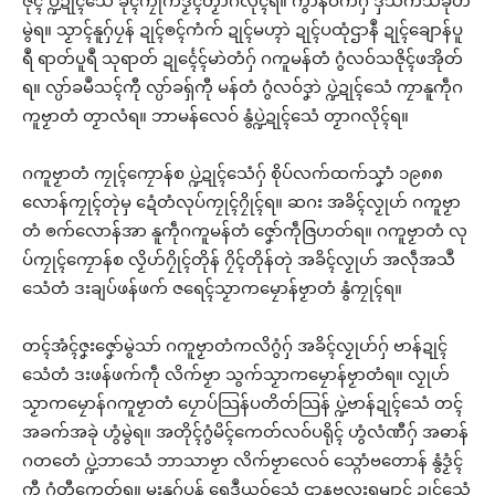
ဇိုၚ် ပ္ဍဲဍုၚ်သေံ ခိုၚ်ကၠိုက်ဒၟံၚ်တၟာဂလိုၚ်ရ။ ကွာန်ဝၚ်္ကဂှ် ဒှ်သက်သဳခိုဟ်
မွဲရ။ သၟာၚ်နူဂှ်ပၠန် ဍုၚ်ၜၚ်ကံက် ဍုၚ်မဟ္ၚာဲ ဍုၚ်ပထုံဌာနဳ ဍုၚ်ချောန်ပူ
ရဳ ရာတ်ပူရဳ သုရာတ် ဍုၚ်္ၚေၚ်မာဲတံဂှ် ဂကူမန်တံ ဂွံလဝ်သဇိုၚ်ဖအိုတ်
ရ။ လ္ပာ်ခမဳသၚ်ကီု လ္ပာ်ခရှ်ကီု မန်တံ ဂွံလဝ်ဒၞာဲ ပ္ဍဲဍုၚ်သေံ ကၠာနူကဵုဂ
ကူဗၟာတံ တၟာလံရ။ ဘာမန်လေဝ် နွံပ္ဍဲဍုၚ်သေံ တၟာဂလိုၚ်ရ။
ဂကူဗၟာတံ ကၠုၚ်ကၠောန်စ ပ္ဍဲဍုၚ်သေံဂှ် စိုပ်လက်ထက်သၞာံ ၁၉၈၈
လောန်ကၠုၚ်တုဲမှ ဍေံတံလုပ်ကၠုၚ်ဂၠိုၚ်ရ။ ဆဂး အခိၚ်လၟုဟ် ဂကူဗၟာ
တံ ၜက်လောန်အာ နူကဵုဂကူမန်တံ ဇၞော်ကဵုဇြဟတ်ရ။ ဂကူဗၟာတံ လု
ပ်ကၠုၚ်ကၠောန်စ လၟိဟ်ဂၠိုၚ်တိုန် ဂၠိၚ်တိုန်တုဲ အခိၚ်လၟုဟ် အလဵုအသဳ
သေံတံ ဒးချပ်ဖန်ဖက် ဇရေၚ်သၟာကမၠောန်ဗၟာတံ နွံကၠုၚ်ရ။
တၚ်အံၚ်ဇၞးဇၞော်မွဲသာ် ဂကူဗၟာတံကလိဂွံဂှ် အခိၚ်လၟုဟ်ဂှ် ဗာန်ဍုၚ်
သေံတံ ဒးဖန်ဖက်ကဵု လိက်ဗၟာ သွက်သၟာကမၠောန်ဗၟာတံရ။ လၟုဟ်
သၟာကမၠောန်ဂကူဗၟာတံ ပၠောပ်သြန်ပတိတ်သြန် ပ္ဍဲဗာန်ဍုၚ်သေံ တၚ်
အခက်အခုဲ ဟွံမွဲရ။ အတိုၚ်ဂွံမိၚ်ကေတ်လဝ်ပရိုၚ် ဟွံလံဏီဂှ် အဓာန်
ဂတတေံ ပ္ဍဲဘာသေံ ဘာသာဗၟာ လိက်ဗၟာလေဝ် သ္ဂောံဗတောန် နွံဒၟံၚ်
ကီု ဂွံတီကေတ်ရ။ မ္ၚးနူဂှ်ပၠန် ရေဒဳယဝ်သေံ ဌာနဗလးရမျာၚ် ဍုၚ်သေံ