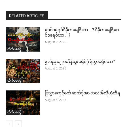
RELATED ARTICLES
ဖေဝ်ဒရေဝ်ဒဳမဵုကရေဇြဳဟာ … ? ဒဳမဵုကရေဇြဳဖေ
ဝ်ဒရေဝ်ဟာ … ?
August 7, 2026
လိက်ပရေၚ်
ဇၟာပ်ညးချူပတိုန်ထ္ၜးပရိုင်ဂှ် ဒှ်သၟာပရိုင်ဟာ?
August 3, 2026
လိက်ပရေၚ်
ပြသၞာကၠေၚ်စက် ဆက်ဒှ်အာ လလအ်လဵုဟွံတီရ
August 3, 2026
လိက်ပရေၚ်