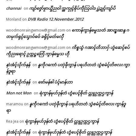
channai
ကျာ်ဇၞော်ဗၟာယှိုဲညဝါ က္ညကၠုၚ်စိုပ်ကဵုသြဝါဒ ပ္ဍဲဍုၚ်ကျာ်ပိ
on
DVB Radio 12.November.2012
Monland
on
ကောန်ကွာန်ဓမ္မသတံ အာထ္ၜးဆန္ဒ ဂ
woodmonraingwmow@gmail.com
on
တမုက်ရုၚ်သၞောဝ်ဓဝ် ခရိုၚ်မတ်မလီု
ကိစ္စသွံ ဂအာၚ်တိဘာဂှ် ဟွံဆေၚ်စပ်
woodmonraingwmow@gmail.com
on
ကဵုညးရောၚ် ဥက္ကဋ္ဌတြေံ ကွာန်ဓမ္မသ ဟီု
နာဲအံၚ်သိုက်နန်
နူကဵုဂကောံ ပတုဲဖဵုကွာန် ပရဟိတတံ သွံစမံၚ်တိဗလး ကွာ
on
န်ဒူရာ
နာဲအံၚ်သိုက်နန်
ဗော်မန်ၜါ ပံၚ်မာန်ဟာ
on
Mon not Mon
ရဲကွာန်မုဟ်ဒုန်တံ ဟွံပေၚ်စိုတ် လ္တူဥက္ကဌကွာန်
on
နူကဵုဂကောံ ပတုဲဖဵုကွာန် ပရဟိတတံ သွံစမံၚ်တိဗလး ကွာန်ဒူ
maramou
on
ရာ
ရဲကွာန်မုဟ်ဒုန်တံ ဟွံပေၚ်စိုတ် လ္တူဥက္ကဌကွာန်
Rea Jea
on
နာဲအံၚ်သိုက်နန်
ရဲကွာန်မုဟ်ဒုန်တံ ဟွံပေၚ်စိုတ် လ္တူဥက္ကဌကွာန်
on