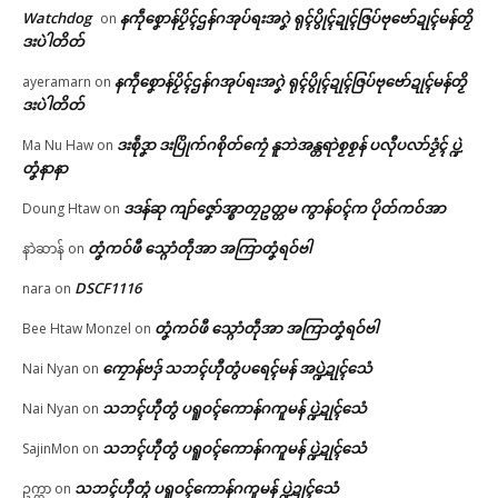
Watchdog
နကဵုစၞောန်ပၟိၚ်ဌန်ဂအုပ်ရးအဂၞဲ ရုၚ်ပွိုၚ်ဍုၚ်ဇြပ်ဗုဗော်ဍုၚ်မန်တၟိ
on
ဒးပဲါတိတ်
နကဵုစၞောန်ပၟိၚ်ဌန်ဂအုပ်ရးအဂၞဲ ရုၚ်ပွိုၚ်ဍုၚ်ဇြပ်ဗုဗော်ဍုၚ်မန်တၟိ
ayeramarn
on
ဒးပဲါတိတ်
ဒးစဵုဒၞာ ဒးပြိုက်ဂစိုတ်ကၠေံ နူဘဲအန္တရာဲစၟစၟန် ပလီုပလာ်ဒၟံၚ် ပ္ဍဲ
Ma Nu Haw
on
တၞံနာနာ
ဒဒန်ဆု ကျာ်ဇၞော်အ္စာတၠဥတ္တမ ကွာန်ဝၚ်က ပိုတ်ကဝ်အာ
Doung Htaw
on
တၞံကဝ်ဖီ သ္ဂောံတဵုအာ အကြာတၞံရဝ်ဗါ
နာဲဆာန်
on
DSCF1116
nara
on
တၞံကဝ်ဖီ သ္ဂောံတဵုအာ အကြာတၞံရဝ်ဗါ
Bee Htaw Monzel
on
ကၠောန်ဗဒှ် သဘၚ်ဟီုတွံပရေၚ်မန် အပ္ဍဲဍုၚ်သေံ
Nai Nyan
on
သဘၚ်ဟီုတွံ ပရူဝၚ်ကောန်ဂကူမန် ပ္ဍဲဍုၚ်သေံ
Nai Nyan
on
သဘၚ်ဟီုတွံ ပရူဝၚ်ကောန်ဂကူမန် ပ္ဍဲဍုၚ်သေံ
SajinMon
on
သဘၚ်ဟီုတွံ ပရူဝၚ်ကောန်ဂကူမန် ပ္ဍဲဍုၚ်သေံ
ဥက္ကာ
on