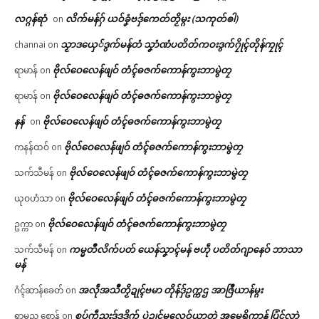
လဂ္ဂန်ရာံ
လိက်မန်ဂှ် ယဝ်ခၞံဗဒှ်ကေတ်တၟိမ္ဂး (သကုတ်ၜါ)
on
သၟာဒယှေ်ဒွက်မန်တံ သၞာံဏံပတိတ်ကဝးဒွက်ဂၠိုၚ်တိုန်ကၠုၚ်
channai
on
ဗိုလ်ဝေလေန်ဖျဝ် တံၚ်ဓဇက်ကောန်ကွးဘာမွဲတၠ
ရာမာန်
on
ဗိုလ်ဝေလေန်ဖျဝ် တံၚ်ဓဇက်ကောန်ကွးဘာမွဲတၠ
ရာမာန်
on
နန်
ဗိုလ်ဝေလေန်ဖျဝ် တံၚ်ဓဇက်ကောန်ကွးဘာမွဲတၠ
on
ဗိုလ်ဝေလေန်ဖျဝ် တံၚ်ဓဇက်ကောန်ကွးဘာမွဲတၠ
ကနန်ထဝ်
on
ဗိုလ်ဝေလေန်ဖျဝ် တံၚ်ဓဇက်ကောန်ကွးဘာမွဲတၠ
သက်သီမန်
on
ဗိုလ်ဝေလေန်ဖျဝ် တံၚ်ဓဇက်ကောန်ကွးဘာမွဲတၠ
ယုဝဟံသာ
on
ဗိုလ်ဝေလေန်ဖျဝ် တံၚ်ဓဇက်ကောန်ကွးဘာမွဲတၠ
ဥက္ကာ
on
ကမ္မတဳလိက်ပတ် ယေန်သၞာၚ်မန် ဗဟဵု ပတိတ်ဂျာနေဝ် ဘာသာ
သက်သီမန်
on
မန်
အလဵုအသဳတၟိဍုၚ်ဗမာ တိုန်ဒှ်ဥက္ကဌ အာဇြဳယာန်မ္ဂး
ဂံၚ်ဆာန်ခေတ်
on
စပ်ကဵုညးဒှ်ဒဒိုက် ပ္ဋဲဍုၚ်မလေဝ်ယှာတုဲ အမေရိကာန် ပြံၚ်လှာဲ
ရာမည စောန်
on