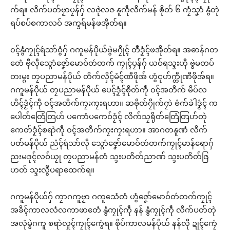
က်ရ။ လိက်ပတ်ဗၟာပၠန်ဂှ် လဇုဲလဇ နူကဵုလိက်မန် ၜိုတ် ၆ ကၠံသၞာံ နွံတုဲ
ရပ်စပ်စကာလဝ် အက္ခရ်မန်ဖအိုတ်ရ။
၀ၚ်နွံကၠုၚ်ရဴသာ်ဝွံဂှ် ဂကူမန်ပိုယ်ဗွဲမဂၠိုၚ် တီဒၟံၚ်ဖအိုတ်ရ။ အဓာန်ဂတ
တေံ ဗီုလဵုသ္ဂောံဇၞော်မောဝ်တဴတက် ကၠုၚ်ပၠန်ဂှ် ယဝ်ရသ္ဒးဟီု ဗွဲမတပ်
တးမ္ဂး တၠပညာမန်ပိုယ် တိက်လှိၚ်မံၚ်ဏီဖိုအ် ဟွံၚုဟ်က္တဵုဏီဖိုအ်ရ။
ဂကူမန်ပိုယ် တၠပညာမန်ပိုယ် ပေၚ်ဒၟံၚ်စိုတ်ကဵု ၀ၚ်အတိက် မိပ်လ
ဟိၚ်ဒၟံၚ်ကဵု ၀ၚ်အတိက်ကၠးကၠးရဟာ။ ဆၜိုတ်ဂၠိုက်ဂၠာဲ ၜံက်ခဲါဒၟံၚ် က
ပေါတ်တြေံတြဟ် ပကောံပကေဝ်ဒၟံၚ် လိက်သၠရိုတ်တြေံတြဟ်တုဲ
ကေတ်ဒၟံၚ်စရာဲကဵု ၀ၚ်အတိက်ကၠးကၠးရဟာ။ အာဂတနူဏံ လိက်
ပတ်မန်ပိုယ် ညံၚ်ရဴသာ်လဵု သ္ဂောံဇၞော်မောဝ်တဴတက်ကၠုၚ်မာန်ရောဂှ်
ညးမဒုၚ်လဝ်ယၟု တၠပညာမန်တံ သ္ဒးပတိတ်ညာဏ် သ္ဒးပတိတ်ဇြ
ဟတ် သ္ဒးလွဳပရာထေက်ရ။
ဂကူမန်ပိုယ်ဂှ် ကၠာဂကူဗၟာ ဂကူသေံတံ ဟွံဇၞော်မောဝ်တဴတက်ကၠုၚ်
အခိၚ်ကာလလံလကာဖာတေံ နွံကၠုၚ်ကဵု နန် နွံကၠုၚ်ကဵု လိက်ပတ်တုဲ
အလုံမွဲဂကူ စရာဲလှုၚ်ကၠုၚ်ကွေံရ။ စိုပ်ကာလမန်ပိုယ် နန်လီု ဍုၚ်ကၠေံ