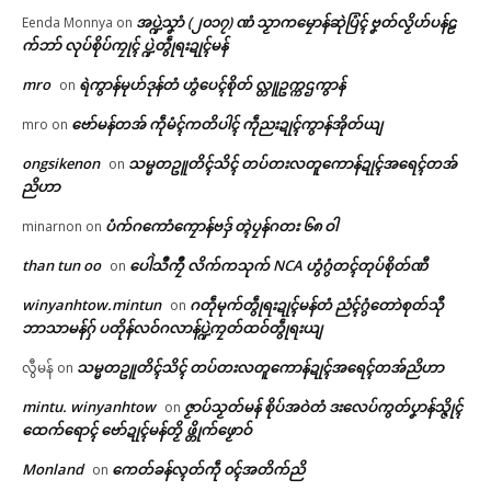
© ဌာန်ပရိုၚ်ဗၠးၜးမန်
အပ္ဍဲသၞာံ (၂၀၁၇) ဏံ သၟာကမၠောန်ဆုဲပြံၚ် ဗၞတ်လၟိဟ်ပန်ဠ
February 25, 2026
Eenda Monnya
on
In "ပရိုၚ်"
က်ဘာ် လုပ်စိုပ်ကၠုၚ် ပ္ဍဲတွဵုရးဍုၚ်မန်
mro
ရဲကွာန်မုဟ်ဒုန်တံ ဟွံပေၚ်စိုတ် လ္တူဥက္ကဌကွာန်
on
ဗော်မန်တအ် ကဵုမံၚ်ကတိပါၚ် ကဵုညးဍုၚ်ကွာန်အိုတ်ယျ
mro
on
ongsikenon
သမ္မတဥူတိၚ်သိၚ် တပ်တးလတူကောန်ဍုၚ်အရေၚ်တအ်
on
ညိဟာ
ပံက်ဂကောံကၠောန်ဗဒှ် တ္ၚဲပၠန်ဂတး ၆၈ ဝါ
minarnon
on
than tun oo
ပေါဲသဳကၠဳ လိက်ကသုက် NCA ဟွံဂွံတၚ်တုပ်စိုတ်ဏီ
on
winyanhtow.mintun
ဂတဵုမုက်တွဵုရးဍုၚ်မန်တံ ညံၚ်ဂွံတောဲစုတ်သီု
on
ဘာသာမန်ဂှ် ပတိုန်လဝ်ဂလာန်ပ္ဍဲကၠတ်ထဝ်တွဵုရးယျ
သမ္မတဥူတိၚ်သိၚ် တပ်တးလတူကောန်ဍုၚ်အရေၚ်တအ်ညိဟာ
လွီမန်
on
mintu. winyanhtow
ဇၟာပ်သၟတ်မန် စိုပ်အဝဲတံ ဒးလေပ်ကွတ်ပၞာန်သ္ဇိုၚ်
on
ထေက်ရောၚ် ဗော်ဍုၚ်မန်တၟိ ဖ္တိုက်ဖၟောဝ်
Monland
ကေတ်ခန်လ္ၚတ်ကဵု ၀ၚ်အတိက်ညိ
on