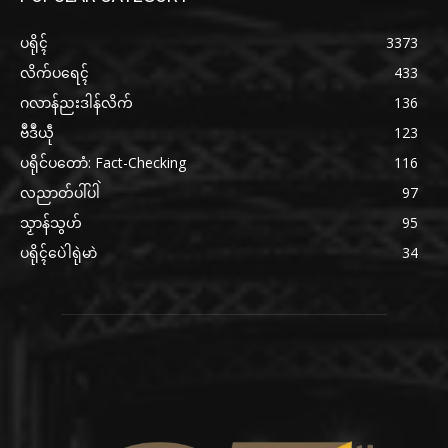
ပရိုၚ်
3373
လိက်ပရေၚ်
433
ဂလာန်ညးဒါန်လိက်
136
ဗဳဒဳယဵု
123
ပရိုင်ပတောံ: Fact-Checking
116
လညာတ်ပါ်ပါဲ
97
သၟာန်သွဟ်
95
ပရိုၚ်ပေဲါရုဲမာဲ
34