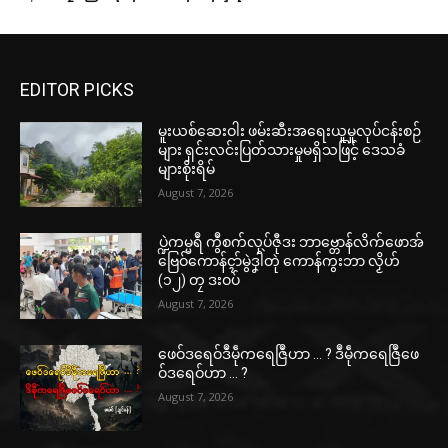
EDITOR PICKS
မူးယစ်ဆေးဝါး ဖမ်းဆီးအရေးယူမှုလုပ်ငန်းစဉ်
များ ရှင်းလင်းပြတ်သားမှုမရှိသဖြင့် ဒေသခံ
များစိုးရိမ်
August 7, 2026
ပ္ဍဲကမ္မရဳ ကွဳစက်လုပ်ဇီုဒး ဘာဗ္တောန်လိက်ဖောအ်
ဗြေဝ်ကောန်ၚာ်မွဲဒၞါဲတုဲ ကောန်ကွးဘာ လၟိဟ်
(၁၂) တၠ ဒးဝပ်
August 7, 2026
ဖေဝ်ဒရေဝ်ဒဳမဵုကရေဇြဳဟာ … ? ဒဳမဵုကရေဇြဳဖေ
ဝ်ဒရေဝ်ဟာ … ?
August 7, 2026