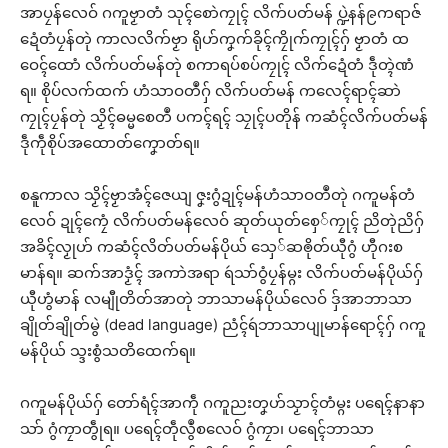
အာပၠန်လေဝ် ဂကူဗၟာတံ သုၚ်စောဲကၠုၚ် လိက်ပတ်မန် ပ္ဍဲနန်၉ကရာဇ်
ဍေံတံပၠန်တုဲ ကာလလိက်ဗၟာ ရိုဟ်ကၞက်ခိုၚ်ကၠိုက်ကၠုၚ်ဂှ် ဗၟာတံ ထ
ဝေၚ်ထောံ လိက်ပတ်မန်တုဲ စကာရပ်စပ်ကၠုၚ် လိက်ဍေံတံ ဒဵုတ္ၚဲဏံ
ရ။ စိုပ်လက်ထက် ဟံသာဝတဳဂှ် လိက်ပတ်မန် ကလေၚ်ရာၚ်ဆာဲ
ကၠုၚ်ပၠန်တုဲ သၟိၚ်ဓမ္မစေတဳ ပကၚ်ရၚ် သၠုၚ်ပတိုန် ကဆံၚ်လိက်ပတ်မန်
ဒဵုကဵုစိုပ်အထောတ်ကၞောတ်ရ။
စနူကာလ သၟိၚ်ဗၟာအံၚ်ဇေယျ ဇၞးဂွံဍုၚ်မန်ဟံသာဝတဳတုဲ ဂကူမန်တံ
လေဝ် ဍုၚ်ကၠေံ လိက်ပတ်မန်လေဝ် ဆုတ်ယုတ်စှေ်ကၠုၚ် ညိတုဲညိဂှ်
အခိၚ်လၟုဟ် ကဆံၚ်လိတ်ပတ်မန်ပိုယ် သှေ်ဆၜိုတ်ယီုဂွံ ဟီုဂးစ
မာန်ရ။ ဆက်အာဒၟံၚ် အကာဲအရာ ရဴသာ်ဝွံပၠန်မ္ဂး လိက်ပတ်မန်ပိုယ်ဂှ်
ယီုဟွံမာန် လမျီုတိတ်အာတုဲ ဘာသာမန်ပိုယ်လေဝ် ဒှ်အာဘာသာ
ချိုတ်ချိုတ်မွဲ (dead language) ညံၚ်ရဴဘာသာပျုမာန်ရောၚ်ဂှ် ဂကူ
မန်ပိုယ် သ္ဒးစွံသတိထေက်ရ။
ဂကူမန်ပိုယ်ဂှ် တော်ရံၚ်အာကဵု ဂကူညးတၞဟ်သၟာၚ်တံမ္ဂး ပရေၚ်နာနာ
သာ် ဂွံကၠာတွဵုရ။ ပရေၚ်တဵုလွဳစလေဝ် ဂွံကၠာ၊ ပရေၚ်ဘာသာ