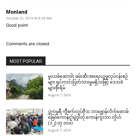
Monland
October 21, 2013 At 6:34 AM
Good point
Comments are closed.
MOST POPULAR
မူးယစ်ဆေးဝါး ဖမ်းဆီးအရေးယူမှုလုပ်ငန်းစဉ်
များ ရှင်းလင်းပြတ်သားမှုမရှိသဖြင့် ဒေသခံ
များစိုးရိမ်
August 7, 2026
ပ္ဍဲကမ္မရဳ ကွဳစက်လုပ်ဇီုဒး ဘာဗ္တောန်လိက်ဖောအ်
ဗြေဝ်ကောန်ၚာ်မွဲဒၞါဲတုဲ ကောန်ကွးဘာ လၟိဟ်
(၁၂) တၠ ဒးဝပ်
August 7, 2026