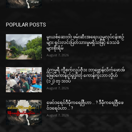
POPULAR POSTS
မူးယစ်ဆေးဝါး ဖမ်းဆီးအရေးယူမှုလုပ်ငန်းစဉ်
များ ရှင်းလင်းပြတ်သားမှုမရှိသဖြင့် ဒေသခံ
များစိုးရိမ်
August 7, 2026
ပ္ဍဲကမ္မရဳ ကွဳစက်လုပ်ဇီုဒး ဘာဗ္တောန်လိက်ဖောအ်
ဗြေဝ်ကောန်ၚာ်မွဲဒၞါဲတုဲ ကောန်ကွးဘာ လၟိဟ်
(၁၂) တၠ ဒးဝပ်
August 7, 2026
ဖေဝ်ဒရေဝ်ဒဳမဵုကရေဇြဳဟာ … ? ဒဳမဵုကရေဇြဳဖေ
ဝ်ဒရေဝ်ဟာ … ?
August 7, 2026