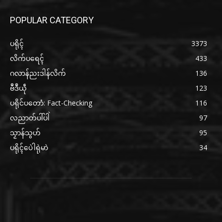
POPULAR CATEGORY
ပရိုၚ်
3373
လိက်ပရေၚ်
433
ဂလာန်ညးဒါန်လိက်
136
ဗဳဒဳယဵု
123
ပရိုင်ပတောံ: Fact-Checking
116
လညာတ်ပါ်ပါဲ
97
သၟာန်သွဟ်
95
ပရိုၚ်ပေဲါရုဲမာဲ
34