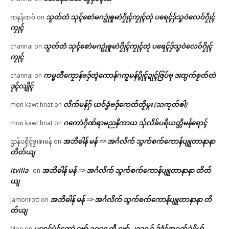
သၟတ်တံ သုၚ်စောဲမဂဥုဲၜူမာဲဂၠိုၚ်ကၠုၚ်တုဲ ပရေၚ်ဒှ်သၞဝဲလေဝ်ဂၠိုၚ်
ကနန်ထဝ်
on
ကၠုၚ်
သၟတ်တံ သုၚ်စောဲမဂဥုဲၜူမာဲဂၠိုၚ်ကၠုၚ်တုဲ ပရေၚ်ဒှ်သၞဝဲလေဝ်ဂၠိုၚ်
channai
on
ကၠုၚ်
ကမ္မတဳကၠောန်ဗဒှ်တ္ၚဲကောန်ဂကူမန်ပွိုၚ်ဍုၚ်ဇြပ်ဗု ဒးထ္ပက်စၟတ်တဲ
channai
on
ဒုၚ်လျိုၚ်
လိက်မန်ဂှ် ယဝ်ခၞံဗဒှ်ကေတ်တၟိမ္ဂး (သကုတ်ၜါ)
mon kawt hnat
on
ဂကောံဂိုဏ်ရာမညနိကာယ သှ်လိခ်ပရိယတ္တိမန်ရောၚ်
mon kawt hnat
on
အဘိဓါန် မန် => အၚ်္ဂလိက် သွက်စက်ကောန်ပျူတာနာနာ
ဌာန်ပရိုၚ်ဗၠးၜးမန်
on
တိတ်ယျ
itvilla
အဘိဓါန် မန် => အၚ်္ဂလိက် သွက်စက်ကောန်ပျူတာနာနာ တိတ်
on
ယျ
အဘိဓါန် မန် => အၚ်္ဂလိက် သွက်စက်ကောန်ပျူတာနာနာ တိ
jamonrott
on
တ်ယျ
ပရေၚ်ပံၚ်တောဲ ဗော် ၁၉၉၀ ကဵု ဗော် ၂၀၁၀ ဂှ် ဒှ်ဒၟံၚ်အခက်ခုဲဖိုဟ်
Mon
on