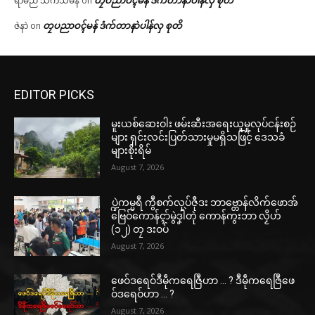
တၠပညာဝၚ်မန် ဒံက်တာနာဲပါန်လှ စုတိ
ရာမည သက်သီမန်
on
တၠပညာဝၚ်မန် ဒံက်တာနာဲပါန်လှ စုတိ
ဇဲနာဲ
on
EDITOR PICKS
မူးယစ်ဆေးဝါး ဖမ်းဆီးအရေးယူမှုလုပ်ငန်းစဉ်
များ ရှင်းလင်းပြတ်သားမှုမရှိသဖြင့် ဒေသခံ
များစိုးရိမ်
August 7, 2026
ပ္ဍဲကမ္မရဳ ကွဳစက်လုပ်ဇီုဒး ဘာဗ္တောန်လိက်ဖောအ်
ဗြေဝ်ကောန်ၚာ်မွဲဒၞါဲတုဲ ကောန်ကွးဘာ လၟိဟ်
(၁၂) တၠ ဒးဝပ်
August 7, 2026
ဖေဝ်ဒရေဝ်ဒဳမဵုကရေဇြဳဟာ … ? ဒဳမဵုကရေဇြဳဖေ
ဝ်ဒရေဝ်ဟာ … ?
August 7, 2026