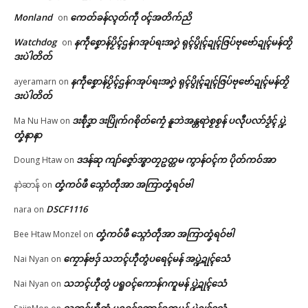
စိုးရိမ်
April 28, 2026
🏛 လညာတ်ပါ်ပဲါ
Monland
ကေတ်ခန်လ္ၚတ်ကဵု ၀ၚ်အတိက်ညိ
on
August 7, 2026
In "ပရိုၚ်"
In "ပရိုၚ်"
Watchdog
နကဵုစၞောန်ပၟိၚ်ဌန်ဂအုပ်ရးအဂၞဲ ရုၚ်ပွိုၚ်ဍုၚ်ဇြပ်ဗုဗော်ဍုၚ်မန်တၟိ
on
ညးဒါန်လိက်
ဒးပဲါတိတ်
ဗွဳဒဳယဵု
နကဵုစၞောန်ပၟိၚ်ဌန်ဂအုပ်ရးအဂၞဲ ရုၚ်ပွိုၚ်ဍုၚ်ဇြပ်ဗုဗော်ဍုၚ်မန်တၟိ
ayeramarn
on
ဒးပဲါတိတ်
ကေတ်အဆက်
ဒးစဵုဒၞာ ဒးပြိုက်ဂစိုတ်ကၠေံ နူဘဲအန္တရာဲစၟစၟန် ပလီုပလာ်ဒၟံၚ် ပ္ဍဲ
Ma Nu Haw
on
တၞံနာနာ
သၟတ် (၄၀) တၠပြင် ဒးဒုင်ရပ်နူက္ၜ
င်မဂြိပ်ဒၟင် ဂကောံတ္ကံ-ဗိက်ဂှ် ဒးနု
ဒဒန်ဆု ကျာ်ဇၞော်အ္စာတၠဥတ္တမ ကွာန်ဝၚ်က ပိုတ်ကဝ်အာ
Doung Htaw
on
က်ကဵုသြန်ရောင်ဂး
© ဌာန်ပရိုၚ်ဗၠးၜးမန်
March 19, 2026
တၞံကဝ်ဖီ သ္ဂောံတဵုအာ အကြာတၞံရဝ်ဗါ
နာဲဆာန်
on
In "ပရိုၚ်"
DSCF1116
nara
on
တၞံကဝ်ဖီ သ္ဂောံတဵုအာ အကြာတၞံရဝ်ဗါ
Bee Htaw Monzel
on
ကၠောန်ဗဒှ် သဘၚ်ဟီုတွံပရေၚ်မန် အပ္ဍဲဍုၚ်သေံ
Nai Nyan
on
သဘၚ်ဟီုတွံ ပရူဝၚ်ကောန်ဂကူမန် ပ္ဍဲဍုၚ်သေံ
Nai Nyan
on