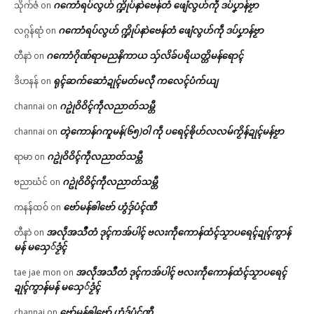
ဂကောံရပ်လွဟ် က္ဍိုပ်နာဲဗေန်တံ ဖျေံလွဟ်ကဵု ဒပ်ပၞာန်ဗၟာ
သိုက်ဇံ
on
ဂကောံရပ်လွဟ် က္ဍိုပ်နာဲဗေန်တံ ဖျေံလွဟ်ကဵု ဒပ်ပၞာန်ဗၟာ
လဂ္ဂန်ရာံ
on
ဂကောံဂိုဏ်ရာမညနိကာယ သှ်လိခ်ပရိယတ္တိမန်ရောၚ်
တီနာဲ
on
ရုၚ်ဆက်ဆောံဍုၚ်မတ်မလီု ကလေၚ်ပံက်ယျ
ဒိဟနန်
on
ဂဥုဲဝိဝိၚ်ကဵုလညာတ်သမ္တီ
channai
on
တ္ၚဲကောန်ဂကူမန်(၆၅)ဝါ ကဵု ပရေၚ်ၜိုဟ်လလမ်ကၟိန်ဍုၚ်မန်ဗၟာ
channai
on
ဂဥုဲဝိဝိၚ်ကဵုလညာတ်သမ္တီ
ရာမာ
on
ဂဥုဲဝိဝိၚ်ကဵုလညာတ်သမ္တီ
ဗညာဃံင်
on
ဗော်မန်ၜါဗော် ဟွံဒှ်ပံၚ်ဏီ
ကနန်ထဝ်
on
အလဵုအသဳတံ ဒုၚ်ကအ်ပါၚ် ဗလးကဵုကောန်ထံၚ်သၟာပရေၚ်ဍုၚ်ကွာန်
တီနာဲ
on
မန် မသှေ်ဒၟံၚ်
အလဵုအသဳတံ ဒုၚ်ကအ်ပါၚ် ဗလးကဵုကောန်ထံၚ်သၟာပရေၚ်
tae jae mon
on
ဍုၚ်ကွာန်မန် မသှေ်ဒၟံၚ်
ဗော်မန်ၜါဗော် ဟွံဒှ်ပံၚ်ဏီ
channai
on