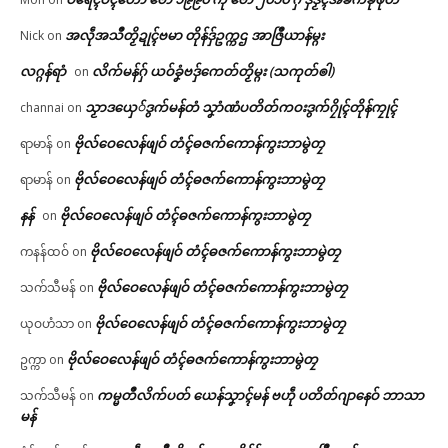
အလဵုအသဳတၟိဍုၚ်ဗမာ တိုန်ဒှ်ဥက္ကဌ အာဇြဳယာန်မ္ဂး
Nick
on
လဂ္ဂန်ရာံ
လိက်မန်ဂှ် ယဝ်ခၞံဗဒှ်ကေတ်တၟိမ္ဂး (သကုတ်ၜါ)
on
သၟာဒယှေ်ဒွက်မန်တံ သၞာံဏံပတိတ်ကဝးဒွက်ဂၠိုၚ်တိုန်ကၠုၚ်
channai
on
ဗိုလ်ဝေလေန်ဖျဝ် တံၚ်ဓဇက်ကောန်ကွးဘာမွဲတၠ
ရာမာန်
on
ဗိုလ်ဝေလေန်ဖျဝ် တံၚ်ဓဇက်ကောန်ကွးဘာမွဲတၠ
ရာမာန်
on
နန်
ဗိုလ်ဝေလေန်ဖျဝ် တံၚ်ဓဇက်ကောန်ကွးဘာမွဲတၠ
on
ဗိုလ်ဝေလေန်ဖျဝ် တံၚ်ဓဇက်ကောန်ကွးဘာမွဲတၠ
ကနန်ထဝ်
on
ဗိုလ်ဝေလေန်ဖျဝ် တံၚ်ဓဇက်ကောန်ကွးဘာမွဲတၠ
သက်သီမန်
on
ဗိုလ်ဝေလေန်ဖျဝ် တံၚ်ဓဇက်ကောန်ကွးဘာမွဲတၠ
ယုဝဟံသာ
on
ဗိုလ်ဝေလေန်ဖျဝ် တံၚ်ဓဇက်ကောန်ကွးဘာမွဲတၠ
ဥက္ကာ
on
ကမ္မတဳလိက်ပတ် ယေန်သၞာၚ်မန် ဗဟဵု ပတိတ်ဂျာနေဝ် ဘာသာ
သက်သီမန်
on
မန်