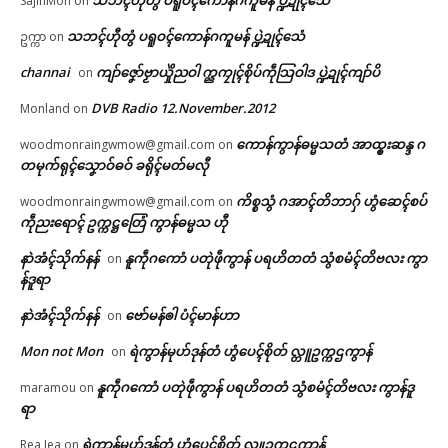
သဘၚ်ဟီုတွံ ပရူဝၚ်ကောန်ဂကူမန် ပ္ဍဲဍုၚ်သေံ
SajinMon
on
သဘၚ်ဟီုတွံ ပရူဝၚ်ကောန်ဂကူမန် ပ္ဍဲဍုၚ်သေံ
ဥက္ကာ
on
channai
ကျာ်ဇၞော်ဗၟာယှိုဲညဝါ က္ညကၠုၚ်စိုပ်ကဵုသြဝါဒ ပ္ဍဲဍုၚ်ကျာ်ပိ
on
DVB Radio 12.November.2012
Monland
on
ကောန်ကွာန်ဓမ္မသတံ အာထ္ၜးဆန္ဒ ဂ
woodmonraingwmow@gmail.com
on
တမုက်ရုၚ်သၞောဝ်ဓဝ် ခရိုၚ်မတ်မလီု
ကိစ္စသွံ ဂအာၚ်တိဘာဂှ် ဟွံဆေၚ်စပ်
woodmonraingwmow@gmail.com
on
ကဵုညးရောၚ် ဥက္ကဋ္ဌတြေံ ကွာန်ဓမ္မသ ဟီု
နာဲအံၚ်သိုက်နန်
နူကဵုဂကောံ ပတုဲဖဵုကွာန် ပရဟိတတံ သွံစမံၚ်တိဗလး ကွာ
on
န်ဒူရာ
နာဲအံၚ်သိုက်နန်
ဗော်မန်ၜါ ပံၚ်မာန်ဟာ
on
Mon not Mon
ရဲကွာန်မုဟ်ဒုန်တံ ဟွံပေၚ်စိုတ် လ္တူဥက္ကဌကွာန်
on
နူကဵုဂကောံ ပတုဲဖဵုကွာန် ပရဟိတတံ သွံစမံၚ်တိဗလး ကွာန်ဒူ
maramou
on
ရာ
ရဲကွာန်မုဟ်ဒုန်တံ ဟွံပေၚ်စိုတ် လ္တူဥက္ကဌကွာန်
Rea Jea
on