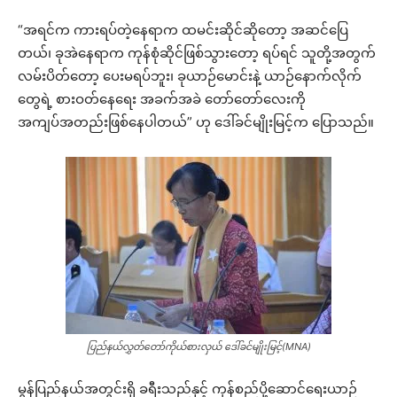
“အရင်က ကားရပ်တဲ့နေရာက ထမင်းဆိုင်ဆိုတော့ အဆင်ပြေ
တယ်၊ ခုအဲနေရာက ကုန်စုံဆိုင်ဖြစ်သွားတော့ ရပ်ရင် သူတို့အတွက်
လမ်းပိတ်တော့ ပေးမရပ်ဘူး၊ ခုယာဉ်မောင်းနဲ့ ယာဉ်နောက်လိုက်
တွေရဲ့ စားဝတ်နေရေး အခက်အခဲ တော်တော်လေးကို
အကျပ်အတည်းဖြစ်နေပါတယ်” ဟု ဒေါ်ခင်မျိုးမြင့်က ပြောသည်။
ပြည်နယ်လွှတ်တော်ကိုယ်စားလှယ် ဒေါ်ခင်မျိုးမြင့်(MNA)
မွန်ပြည်နယ်အတွင်းရှိ ခရီးသည်နှင့် ကုန်စည်ပို့ဆောင်ရေးယာဉ်