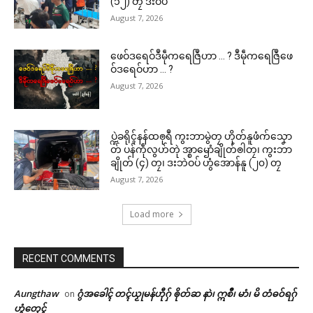
(၁၂) တၠ ဒးဝပ်
August 7, 2026
ဖေဝ်ဒရေဝ်ဒဳမဵုကရေဇြဳဟာ … ? ဒဳမဵုကရေဇြဳဖေ
ဝ်ဒရေဝ်ဟာ … ?
August 7, 2026
ပ္ဍဲခရိုၚ်နန်ထၜုရဳ ကွးဘာမွဲတၠ ဟိုတ်နူဖံက်သၞော
တ် ပန်ကဵုလွဟ်တုဲ အ္စာၝောံချိုတ်ၜါတၠ၊ ကွးဘာ
ချိုတ် (၄) တၠ၊ ဒးဘဲဝပ် ဟွံအောန်နူ (၂၀) တၠ
August 7, 2026
Load more
RECENT COMMENTS
Aungthaw
ဂွံအခေါၚ် တၚ်ယၟုမန်ဟီုဂှ် ၜိုတ်ဆ နာဲ၊ ဣစဳ၊ မာံ၊ မိ တံဓဝ်ရဂှ်
on
ဟွံတၟေၚ်