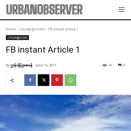
URBANOBSERVER
Home
Uncategorized
FB instant Article 1
Uncategorized
FB instant Article 1
By
ဌာန်ပရိုၚ်ဗၠးၜးမန်
June 15, 2017
14
0