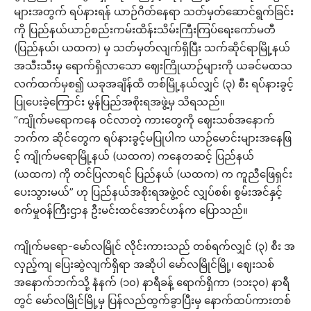
များအတွက် ရပ်နားရန် ယာဉ်ဂိတ်နေရာ သတ်မှတ်ဆောင်ရွက်ခြင်း
ကို ပြည်နယ်ယာဉ်စည်းကမ်းထိန်းသိမ်းကြီးကြပ်ရေးကော်မတီ
(ပြည်နယ်၊ ယထက) မှ သတ်မှတ်လျက်ရှိပြီး သက်ဆိုင်ရာမြို့နယ်
အသီးသီးမှ ရောက်ရှိလာသော ဈေးကြိုယာဉ်များကို ယခင်မထသ
လက်ထက်မှစ၍ ယခုအချိန်ထိ တစ်မြို့နယ်လျှင် (၃) စီး ရပ်နားခွင့်
ပြုပေးခဲ့ကြောင်း မွန်ပြည်အစိုးရအဖွဲ့မှ သိရသည်။
“ကျိုက်မရောကနေ ဝင်လာတဲ့ ကားတွေကို ဈေးသစ်အနောက်
ဘက်က ဆိုင်တွေက ရပ်နားခွင့်မပြုပါက ယာဉ်မောင်းများအနေဖြ
င့် ကျိုက်မရောမြို့နယ် (ယထက) ကနေတဆင့် ပြည်နယ်
(ယထက) ကို တင်ပြလာရင် ပြည်နယ် (ယထက) က ကူညီဖြေရှင်း
ပေးသွားမယ်” ဟု ပြည်နယ်အစိုးရအဖွဲ့ဝင် လျှပ်စစ်၊ စွမ်းအင်နှင့်
စက်မှုဝန်ကြီးဌာန ဦးမင်းထင်အောင်ဟန်က ပြောသည်။
ကျိုက်မရော-မော်လမြိုင် လိုင်းကားသည် တစ်ရက်လျှင် (၃) စီး အ
လှည့်ကျ ပြေးဆွဲလျက်ရှိရာ အဆိုပါ မော်လမြိုင်မြို့၊ ဈေးသစ်
အနောက်ဘက်သို့ နံနက် (၁၀) နာရီခန့် ရောက်ရှိကာ (၁၁း၃၀) နာရီ
တွင် မော်လမြိုင်မြို့မှ ပြန်လည်ထွက်ခွာပြီးမှ နောက်ထပ်ကားတစ်