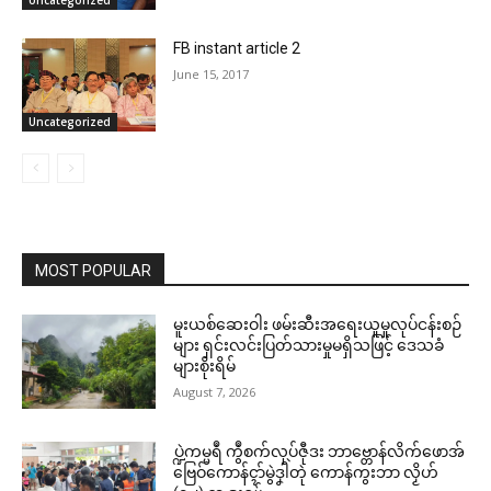
FB instant article 2
June 15, 2017
Uncategorized
MOST POPULAR
မူးယစ်ဆေးဝါး ဖမ်းဆီးအရေးယူမှုလုပ်ငန်းစဉ်
များ ရှင်းလင်းပြတ်သားမှုမရှိသဖြင့် ဒေသခံ
များစိုးရိမ်
August 7, 2026
ပ္ဍဲကမ္မရဳ ကွဳစက်လုပ်ဇီုဒး ဘာဗ္တောန်လိက်ဖောအ်
ဗြေဝ်ကောန်ၚာ်မွဲဒၞါဲတုဲ ကောန်ကွးဘာ လၟိဟ်