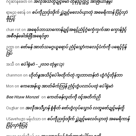
အလဵုအသဳတၟိဍုၚ်ဗမာ တိုန်ဒှ်ဥက္ကဌ အာဇြဳယာန်မ္ဂး
ဂံၚ်ဆာန်ခေတ်
on
စပ်ကဵုညးဒှ်ဒဒိုက် ပ္ဋဲဍုၚ်မလေဝ်ယှာတုဲ အမေရိကာန် ပြံၚ်လှာဲ
ရာမည စောန်
on
ဗီုပြၚ်
အရေဝ်ဘာသာကောန်ဍုၚ်အရၚ်ညံၚ်ဂွံကၠေံကၠက်အာ ကၠောန်ဒၟံၚ်
chan rot
on
အစဳဇန်ဖေါအ်ဗြဳအရေဝ်ဗၟာ
ဗော်မန် အာတ်သမဂ္ဂယူရောပ် ညံၚ်သ္ဂောံကလေၚ်ပံက်ကဵု ပရေၚ်ပိုန်
ဥက္ကာ
on
ဒြပ်
ပေဲါရုဲမာဲ – ၂၀၁၀ တုဲမ္ဂး (၃)
အသီ
on
ဟိုတ်နူအသိၚ်ပေဲါဗတိုက်တုဲ ကွးဘာတန်တံ ဟွံဂံၚ်တိုန်ဘာ
chanmon
on
ကေအေန်ယူ အာတ်မိက်သြန် ညံၚ်ဟွံပလာပ်ပထုဲ ပေဲါရုဲမာဲ
Mon
on
Bee Htaw Monzel
ကေတ်ခန်လ္ၚတ်ကဵု ၀ၚ်အတိက်ညိ
on
အလဵုအသဳပၞာန် စွံစိုတ် ဗော်ဟွံလုပ်သၞောဝ် လတူဗော်ဍုၚ်မန်တၟိ
Ougkar
on
စပ်ကဵုညးဒှ်ဒဒိုက် ပ္ဋဲဍုၚ်မလေဝ်ယှာတုဲ အမေရိကာန်
USavehugo မန်ဟံသာ
on
ပြံၚ်လှာဲဗီုပြၚ်