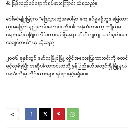
စီး ပြန်လည်ဝင်ရောက်ရပ်နားကြောင်း သိရသည်။
ဒေါ်ခင်မျိုးမြင့်က “ဖြေသွားတဲ့အပေါ်မှာ ကျေနပ်မှုမရှိဘူး၊ ဖြေထား
တဲ့အဖြေက နည်းလမ်းဟောင်းကြီးပါ၊ အန်တီကတော့ ကျိုက်မ
ရော-မော်လမြိုင် လိုင်းကားရပ်ဖို့နေရာ တိတိကျကျ သတ်မှတ်ပေး
စေချင်တယ်” ဟု ဆိုသည်
၂၀ဝ၆ ခုနှစ်တွင် မော်လမြိုင်မြို့ လှိုင်အဝေးပြေးကားဝင်းကို စတင်
ဖွင့်လှစ်ခဲ့ပြီး အဆိုပါကားဝင်းထဲသို့ မွန်ပြည်နယ်အတွင်းရှိ မြို့နယ်
အသီးသီးမှ လိုင်းကားများ ရပ်နားခွင့်မရှိပေ။