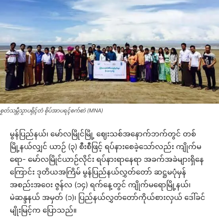
စၟတ်သမ္တီသၟာပရိုၚ်တံ စိုပ်အာပရၚ်စက်စာဲ (MNA)
မွန်ပြည်နယ်၊ မော်လမြိုင်မြို့ ဈေးသစ်အနောက်ဘက်တွင် တစ်
မြို့နယ်လျှင် ယာဉ် (၃) စီးစီဖြင့် ရပ်နားစေခဲ့သော်လည်း ကျိုက်မ
ရော- မော်လမြိုင်ယာဉ်လိုင်း ရပ်နားရာနေရာ အခက်အခဲများရှိနေ
ကြောင်း ဒုတိယအကြိမ် မွန်ပြည်နယ်လွှတ်တော် ဆဋ္ဌမပုံမှန်
အစည်းအဝေး ဇွန်လ (၁၄) ရက်နေ့တွင် ကျိုက်မရောမြို့နယ်၊
မဲဆန္ဒနယ် အမှတ် (၁)၊ ပြည်နယ်လွှတ်တော်ကိုယ်စားလှယ် ဒေါ်ခင်
မျိုးမြင့်က ပြောသည်။