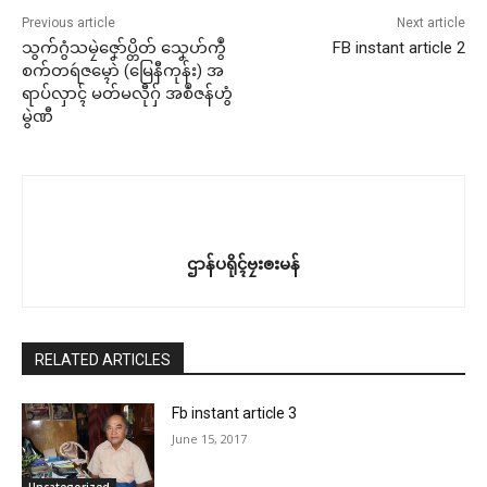
Previous article
Next article
သွက်ဂွံသမၠဲဇၞော်ပ္တိတ် သၞေဟ်ကွဳ
FB instant article 2
စက်တရဴဇမ္ၚောဲ (မြေနီကုန်း) အ
ရာပ်လှာၚ် မတ်မလီုဂှ် အစဳဇန်ဟွံ
မွဲဏီ
ဌာန်ပရိုၚ်ဗၠးၜးမန်
RELATED ARTICLES
Fb instant article 3
June 15, 2017
Uncategorized