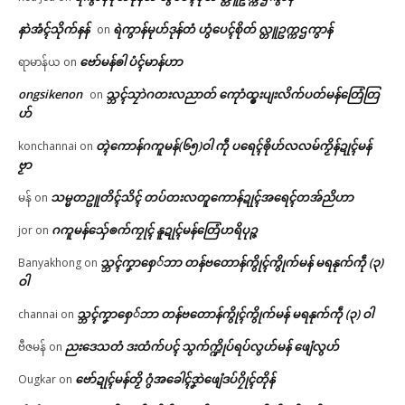
နာဲအံၚ်သိုက်နန်
ရဲကွာန်မုဟ်ဒုန်တံ ဟွံပေၚ်စိုတ် လ္တူဥက္ကဌကွာန်
on
ဗော်မန်ၜါ ပံၚ်မာန်ဟာ
ရာမာန်ယ
on
ongsikenon
သ္ဘၚ်သၠာဲဂတးလညာတ် ကေုာံထ္ၜးပျးလိက်ပတ်မန်တြေံတြ
on
ဟ်
တ္ၚဲကောန်ဂကူမန်(၆၅)ဝါ ကဵု ပရေၚ်ၜိုဟ်လလမ်ကၟိန်ဍုၚ်မန်
konchannai
on
ဗၟာ
သမ္မတဥူတိၚ်သိၚ် တပ်တးလတူကောန်ဍုၚ်အရေၚ်တအ်ညိဟာ
မန်
on
ဂကူမန်​သှ်ေၜက်ကၠုၚ် နူဍုၚ်မန်တြေံဟရိပုဉ္ဇ
jor
on
သ္ဘၚ်ကၞာစှေ်ဘာ တန်ဗတောန်ကွိုၚ်ကွိုက်မန် မရနုက်ကဵု (၃)
Banyakhong
on
ဝါ
သ္ဘၚ်ကၞာစှေ်ဘာ တန်ဗတောန်ကွိုၚ်ကွိုက်မန် မရနုက်ကဵု (၃) ဝါ
channai
on
ညးဒေသတံ ဒးထံက်ပၚ် သွက်က္ဍိုပ်ရပ်လွဟ်မန် ဖျေံလွဟ်
ဗီဇမန်
on
ဗော်ဍုၚ်မန်တၟိ ဂွံအခေါၚ်ဒၞာဲဖျေံဒပ်ဂၠိုၚ်တိုန်
Ougkar
on