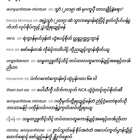
winyanhtow-mintun
သၞာံ (၂၀၁၉) ဏံ မုဂကူပိုဲ တာလျိုၚ်နွံရော?
on
အပ္ဍဲသၞာံ (၂၀၁၇) ဏံ သၟာကမၠောန်ဆုဲပြံၚ် ဗၞတ်လၟိဟ်ပန်ဠ
Eenda Monnya
on
က်ဘာ် လုပ်စိုပ်ကၠုၚ် ပ္ဍဲတွဵုရးဍုၚ်မန်
mro
ရဲကွာန်မုဟ်ဒုန်တံ ဟွံပေၚ်စိုတ် လ္တူဥက္ကဌကွာန်
on
ဗော်မန်တအ် ကဵုမံၚ်ကတိပါၚ် ကဵုညးဍုၚ်ကွာန်အိုတ်ယျ
mro
on
ongsikenon
သမ္မတဥူတိၚ်သိၚ် တပ်တးလတူကောန်ဍုၚ်အရေၚ်တအ်
on
ညိဟာ
ပံက်ဂကောံကၠောန်ဗဒှ် တ္ၚဲပၠန်ဂတး ၆၈ ဝါ
minarnon
on
Related
than tun oo
ပေါဲသဳကၠဳ လိက်ကသုက် NCA ဟွံဂွံတၚ်တုပ်စိုတ်ဏီ
on
ဌာန်ပရိုၚ်ဗၠးၜးမန်
winyanhtow.mintun
ဂတဵုမုက်တွဵုရးဍုၚ်မန်တံ ညံၚ်ဂွံတောဲစုတ်သီု
on
ဘာသာမန်ဂှ် ပတိုန်လဝ်ဂလာန်ပ္ဍဲကၠတ်ထဝ်တွဵုရးယျ
ရုဲစှ်
သမ္မတဥူတိၚ်သိၚ် တပ်တးလတူကောန်ဍုၚ်အရေၚ်တအ်ညိဟာ
လွီမန်
on
မူးယစ်ဆေးဝါး ဖမ်းဆီးအရေးယူ
ဝန်ဇၞော်ပရေၚ်ဍုၚ်သ္အာၚ်သေံ ဆဵု
mintu. winyanhtow
ဇၟာပ်သၟတ်မန် စိုပ်အဝဲတံ ဒးလေပ်ကွတ်ပၞာန်သ္ဇိုၚ်
on
ပရိုၚ်လက္ကရဴအိုတ်
မှုလုပ်ငန်းစဉ်များ ရှင်းလင်း
ကဵုသမ္မတတၟိဍုၚ်ဗၟာဂှ် မူအကာဲအ
ထေက်ရောၚ် ဗော်ဍုၚ်မန်တၟိ ဖ္တိုက်ဖၟောဝ်
ပြတ်သားမှုမရှိသဖြင့် ဒေသခံများ
ရာတၟေၚ်ရော (၂)