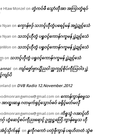
တၞံကဝ်ဖီ သ္ဂောံတဵုအာ အကြာတၞံရဝ်
e Htaw Monzel
on
စဳဇ
ိက်
ကၠောန်ဗဒှ် သဘၚ်ဟီုတွံပရေၚ်မန် အပ္ဍဲဍုၚ်သေံ
i Nyan
on
ောံ
ာံ
သဘၚ်ဟီုတွံ ပရူဝၚ်ကောန်ဂကူမန် ပ္ဍဲဍုၚ်သေံ
i Nyan
on
သဘၚ်ဟီုတွံ ပရူဝၚ်ကောန်ဂကူမန် ပ္ဍဲဍုၚ်သေံ
jinMon
on
သဘၚ်ဟီုတွံ ပရူဝၚ်ကောန်ဂကူမန် ပ္ဍဲဍုၚ်သေံ
္ကာ
on
hannai
ကျာ်ဇၞော်ဗၟာယှိုဲညဝါ က္ညကၠုၚ်စိုပ်ကဵုသြဝါဒ ပ္ဍဲ
on
ၚ်ကျာ်ပိ
DVB Radio 12.November.2012
onland
on
ကောန်ကွာန်ဓမ္မသ
oodmonraingwmow@gmail.com
on
 အာထ္ၜးဆန္ဒ ဂတမုက်ရုၚ်သၞောဝ်ဓဝ် ခရိုၚ်မတ်မလီု
ကိစ္စသွံ ဂအာၚ်တိ
oodmonraingwmow@gmail.com
on
ဂှ် ဟွံဆေၚ်စပ်ကဵုညးရောၚ် ဥက္ကဋ္ဌတြေံ ကွာန်ဓမ္မသ ဟီု
ဲအံၚ်သိုက်နန်
နူကဵုဂကောံ ပတုဲဖဵုကွာန် ပရဟိတတံ သွံစ
on