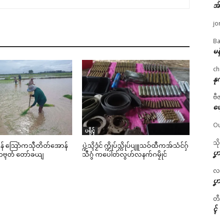
အ
jo
Ba
မန
ch
နု
ဗီ
ဖျ
Ou
ပရိုၚ်
သိ
င်မန် သြောံကသီုတိတ်အောန်
ပ္ဍဲသ္ၚိဒၟံင် က္ဍိုပ်သ္ကိုပ်ပျူသဝ်ထဳကအ်သံင်ဂှ်
ပၞာ
ၟာဗ္ၚတံ တော်ခယျ
သီဂွံ ကပေါတ်လွဟ်လနက်ဂမၠိုင်
လဂ္
ပၞာ
တီ
ၚ်