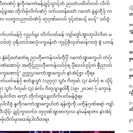
်ပါလိတဏံဂှ် နူကဵုဂကောံမန်ဍုၚ်သၟာၚ်တံ ညးတံပတိတ်လဝ် လိက်
လွ
်မၚ်မွဲအာ တိုက်ဗှ်လိက်ဏံဂှ် ဒက်ပတန်ထောံ ဂကောံ မွဲမွဲကဵုဒှ် က
တ
်မၚ်မွဲအာ၊ လတူလညာတ်ဏံဂှ် တၠဂုဏ်လေဝ် ဒုၚ်တဲပေၚ် ပေၚ်” သာ်ဝွံ
m
ကွ
က်ပတ်မန်ဂှ် လၟုဟ်မ္ဂး လိက်ပတ်မန် ကျာ်ဇၞော်အ္စာတၠပါလိတ မ
ဌာန်ပရိုၚ်ဗၠးၜးမန်
M
ပျးလဝ်တုဲ ပုရိသာဒ်အလုံဂကူမန်တံ ကၠုၚ်ဗဵုလ္ၚတ်မာန်ဂးတုဲ စွံ ပတန်
ရုဲစှ်
W
လိတ နွံမံၚ်တေံတေံရ ညးဟီုဗကန်လဝ်ကဵုပိုဲ ဂကောံအ္စာကၞေဟ် တံဂှ်၊
ဗု
ံဏောၚ်၊ အတိုၚ်ညးဟီုဗကန်လဝ်ဂှ်ရ ပိုဲလေဝ်ဒုၚ်တဲ စၟဳညာတ်
ပရိုၚ်လက္ကရဴအိုတ်
ay
ဵုဂကူဏောၚ်” ဥက္ကဌဂကောံအ္စာကၞေဟ် နာဲအံၚ်ဇၞး ဟီုရ။
ဗု
တ်မန်ဂှ် စတံနူသၞာံ (၁၃၇၇) သၞာံ၊ ဂိတုမာ် (၃) မံက်ဂှ် စ သိုၚ်
🏛 လညာတ်ပါ်ပဲါ
M
သၞာံ၊ ဂိတုမာ် (၃) မံက်၊ ဂိတုဂျာန္နဝါရဳ (၁၉၊ ၂၀၁၈) ဂှ် ကၠောန်
လီ
်ပါလိတ ကေုာံ တိုက်ထ္ၜးပျးလိက်ပတ်မန်ဝွံရ။
ညးဒါန်လိက်
Do
ါလိဝွံ နူကဵုဂကောံအ္စာကၞေဟ်တံ ရန်တၟံကဵု ပတိုန်ဂုဏ်စရာဲ ကျာ်
တ
သိုၚ်၊ ဍုၚ်ကၟာဝက်)၊ တၠဂုဏ်အ္စာဗာကုလ၊ နာဲမန်ရာဇာ၊ နာဲအံၚ်
ဗွဳဒဳယဵု
ated
က်ဗှ်လိက်မှာထေရ်ပါလိတရ။
နာ
ကေတ်အဆက်
na