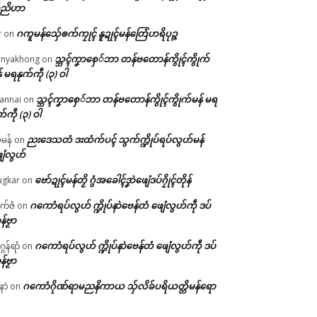
်ညိဟာ
ဂကူမန်​သှ်ေၜက်ကၠုၚ် နူဍုၚ်မန်တြေံဟရိပုဉ္ဇ
r
on
သ္ဘၚ်ကၞာစှေ်ဘာ တန်ဗတောန်ကွိုၚ်ကွိုက်
nyakhong
on
် မရနုက်ကဵု (၃) ဝါ
သ္ဘၚ်ကၞာစှေ်ဘာ တန်ဗတောန်ကွိုၚ်ကွိုက်မန် မရ
annai
on
က်ကဵု (၃) ဝါ
ညးဒေသတံ ဒးထံက်ပၚ် သွက်က္ဍိုပ်ရပ်လွဟ်မန်
ဇမန်
on
ေံလွဟ်
ဗော်ဍုၚ်မန်တၟိ ဂွံအခေါၚ်ဒၞာဲဖျေံဒပ်ဂၠိုၚ်တိုန်
gkar
on
ဂကောံရပ်လွဟ် က္ဍိုပ်နာဲဗေန်တံ ဖျေံလွဟ်ကဵု ဒပ်
ုက်ဇံ
on
န်ဗၟာ
ဂကောံရပ်လွဟ် က္ဍိုပ်နာဲဗေန်တံ ဖျေံလွဟ်ကဵု ဒပ်
ဂန်ရာံ
on
န်ဗၟာ
ဂကောံဂိုဏ်ရာမညနိကာယ သှ်လိခ်ပရိယတ္တိမန်ရော
နာဲ
on