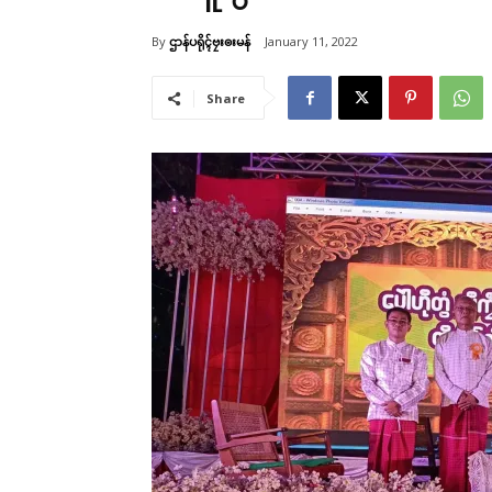
By
ဌာန်ပရိုၚ်ဗၠးၜးမန်
January 11, 2022
Share