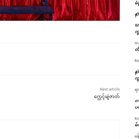
မံ
နာ
M
ကွ
m
တိ
Re
နာ
ကွ
ရာ
Next article
ဳ
က္လေၚ်ဖျဴဇာတ်
o
ပ
ko
မ်
မန