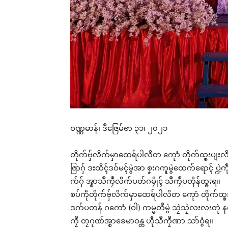
ဝဏ္ဏမာန်၊ ဒဳဇြေမ်ဗာ ၃၁၊ ၂၀၂၁
တိုက်ဗှ်လိက်မှာထေရ်ပါလိတ ကေုာံ တိုက်ထ္ၜးပျးလ
ဇြာဂှ် ဒးထိၚ်ဒဝ်မၚ်မွဲအာ စၞးဂကူမွဲထေက်ရောၚ် ပ္ဍဲ
က်ဂှ် အ္စာသဳကၠဳလိက်ပတ်ဂမၠိုၚ် သဳကၠဳပတိုန်ထ္ၜးရ။
စပ်ကဵုတိုက်ဗှ်လိက်မှာထေရ်ပါလိတ ကေုာံ တိုက်ထ္ၜးပျ
ဒက်ပတန် ဂကောံ (ဝါ) ကမ္မတဳမွဲ သၠဲသၠဲလးလးတုဲ နက
ကၠဳ တၠဂုဏ်အ္စာခေမာဝန္တ ဟီုသဳကၠဳဏာ သာ်ဝွံရ။