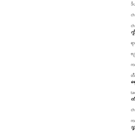
ဒိ
ch
ch
ကၟ
ရာ
ဗည
ကန
တီ
ရေ
ta
ထံ
ch
ကန
သၞ