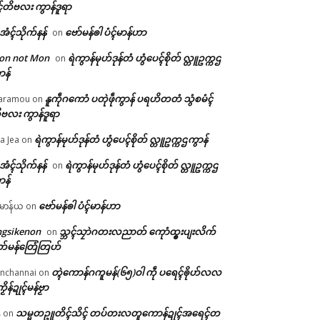
ၚ်တိဗလး ကွာန်ဒူရာ
ဲအံၚ်သိုက်နန်
ဗော်မန်ၜါ ပံၚ်မာန်ဟာ
on
on not Mon
ရဲကွာန်မုဟ်ဒုန်တံ ဟွံပေၚ်စိုတ် လ္တူဥက္ကဌ
on
ာန်
နူကဵုဂကောံ ပတုဲဖဵုကွာန် ပရဟိတတံ သွံစမံၚ်
aramou
on
ဗလး ကွာန်ဒူရာ
ရဲကွာန်မုဟ်ဒုန်တံ ဟွံပေၚ်စိုတ် လ္တူဥက္ကဌကွာန်
a Jea
on
ဲအံၚ်သိုက်နန်
ရဲကွာန်မုဟ်ဒုန်တံ ဟွံပေၚ်စိုတ် လ္တူဥက္ကဌ
on
ာန်
ဗော်မန်ၜါ ပံၚ်မာန်ဟာ
မာန်ယ
on
ngsikenon
သ္ဘၚ်သၠာဲဂတးလညာတ် ကေုာံထ္ၜးပျးလိက်
on
တ်မန်တြေံတြဟ်
တ္ၚဲကောန်ဂကူမန်(၆၅)ဝါ ကဵု ပရေၚ်ၜိုဟ်လလ
nchannai
on
ကၟိန်ဍုၚ်မန်ဗၟာ
သမ္မတဥူတိၚ်သိၚ် တပ်တးလတူကောန်ဍုၚ်အရေၚ်တ
်
on