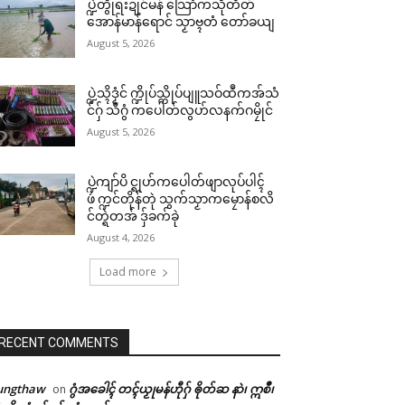
ပ္ဍဲတွဵုရးဍုင်မန် သြောံကသီုတိတ်
အောန်မာန်ရောင် သၟာဗ္ၚတံ တော်ခယျ
August 5, 2026
ပ္ဍဲသ္ၚိဒၟံင် က္ဍိုပ်သ္ကိုပ်ပျူသဝ်ထဳကအ်သံ
င်ဂှ် သီဂွံ ကပေါတ်လွဟ်လနက်ဂမၠိုင်
August 5, 2026
ပ္ဍဲကျာ်ပိ င္ရုဟ်ကပေါတ်ဖျာလုပ်ပါၚ်
ဖဴ က္ဍင်တိုန်တုဲ သွက်သၟာကမၠောန်စလိ
င်တ္ရဲတအ် ဒှ်ခက်ခုဲ
August 4, 2026
Load more
RECENT COMMENTS
ungthaw
ဂွံအခေါၚ် တၚ်ယၟုမန်ဟီုဂှ် ၜိုတ်ဆ နာဲ၊ ဣစဳ၊
on