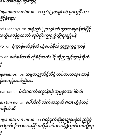
ံ၊ မိ တံဓဝ်ရဂှ် ဟွံတၟေၚ်
inyanhtow-mintun
သၞာံ (၂၀၁၉) ဏံ မုဂကူပိုဲ တာ
on
ိုၚ်နွံရော?
အပ္ဍဲသၞာံ (၂၀၁၇) ဏံ သၟာကမၠောန်ဆုဲပြံၚ်
nda Monnya
on
တ်လၟိဟ်ပန်ဠက်ဘာ် လုပ်စိုပ်ကၠုၚ် ပ္ဍဲတွဵုရးဍုၚ်မန်
ro
ရဲကွာန်မုဟ်ဒုန်တံ ဟွံပေၚ်စိုတ် လ္တူဥက္ကဌကွာန်
on
ဗော်မန်တအ် ကဵုမံၚ်ကတိပါၚ် ကဵုညးဍုၚ်ကွာန်အိုတ်
ro
on
ျ
ngsikenon
သမ္မတဥူတိၚ်သိၚ် တပ်တးလတူကောန်
on
ုၚ်အရေၚ်တအ်ညိဟာ
ပံက်ဂကောံကၠောန်ဗဒှ် တ္ၚဲပၠန်ဂတး ၆၈ ဝါ
narnon
on
an tun oo
ပေါဲသဳကၠဳ လိက်ကသုက် NCA ဟွံဂွံတၚ်
on
ပ်စိုတ်ဏီ
inyanhtow.mintun
ဂတဵုမုက်တွဵုရးဍုၚ်မန်တံ ညံၚ်ဂွံ
on
ာဲစုတ်သီုဘာသာမန်ဂှ် ပတိုန်လဝ်ဂလာန်ပ္ဍဲကၠတ်ထဝ်တွဵုရး
ျ