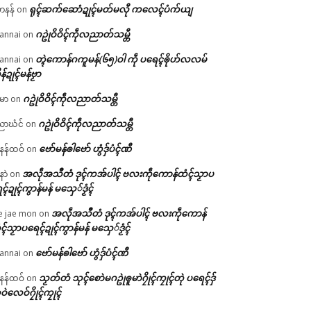
ရုၚ်ဆက်ဆောံဍုၚ်မတ်မလီု ကလေၚ်ပံက်ယျ
ဟနန်
on
ဂဥုဲဝိဝိၚ်ကဵုလညာတ်သမ္တီ
annai
on
တ္ၚဲကောန်ဂကူမန်(၆၅)ဝါ ကဵု ပရေၚ်ၜိုဟ်လလမ်
annai
on
ိန်ဍုၚ်မန်ဗၟာ
ဂဥုဲဝိဝိၚ်ကဵုလညာတ်သမ္တီ
မာ
on
ဂဥုဲဝိဝိၚ်ကဵုလညာတ်သမ္တီ
ာဃံင်
on
ဗော်မန်ၜါဗော် ဟွံဒှ်ပံၚ်ဏီ
န်ထဝ်
on
အလဵုအသဳတံ ဒုၚ်ကအ်ပါၚ် ဗလးကဵုကောန်ထံၚ်သၟာပ
နာဲ
on
ၚ်ဍုၚ်ကွာန်မန် မသှေ်ဒၟံၚ်
အလဵုအသဳတံ ဒုၚ်ကအ်ပါၚ် ဗလးကဵုကောန်
e jae mon
on
ၚ်သၟာပရေၚ်ဍုၚ်ကွာန်မန် မသှေ်ဒၟံၚ်
ဗော်မန်ၜါဗော် ဟွံဒှ်ပံၚ်ဏီ
annai
on
သၟတ်တံ သုၚ်စောဲမဂဥုဲၜူမာဲဂၠိုၚ်ကၠုၚ်တုဲ ပရေၚ်ဒှ်
န်ထဝ်
on
ဝဲလေဝ်ဂၠိုၚ်ကၠုၚ်