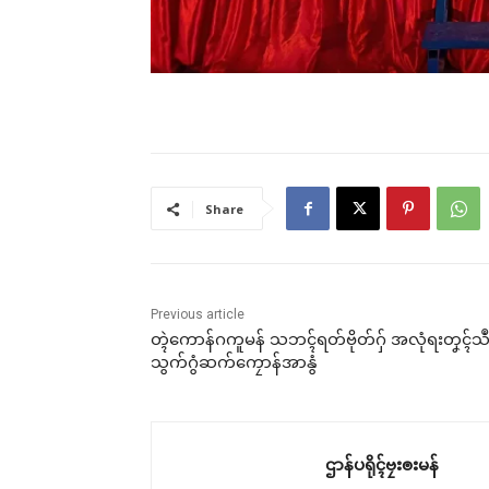
Share
Previous article
တ္ၚဲကောန်ဂကူမန် သဘၚ်ရတ်ဗိုတ်ဂှ် အလုံရးတၞၚ်သ
သွက်ဂွံဆက်ကၠောန်အာနွံ
ဌာန်ပရိုၚ်ဗၠးၜးမန်