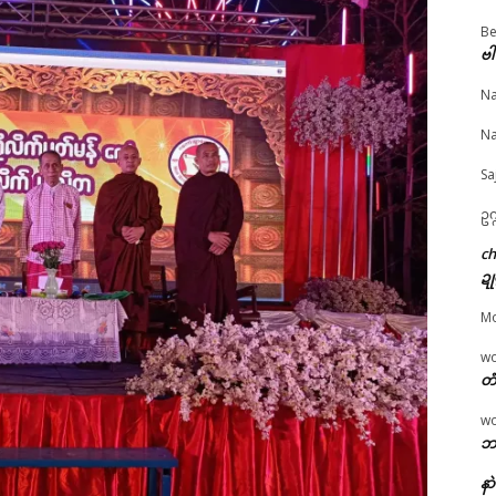
Be
ဗါ
န်ပခိုၚ်ပ္တိုန် ဂၠံၚ်တရဴပ
ကိစ္စဗ္တောန်လိက်မန် ပ္ဍဲဘာ
သွက်သ္ဂောံပါလုပ် ပ္ဍဲအ
© ဌာန်ပရိုၚ်ဗၠးၜးမန်
်ဂကူမန်ညိ
တန်အလဵုအသဳဂှ် ခက်ခုဲနွံ
န်ပ္တိုန်စရာဲကဵုလာဘ် လ
Na
 4, 2026
တၟာဂလိုၚ်ရောၚ်ဂး
ပတ်မန်ဥတုက္ညၚ်ဂှ် ဂက
"လိက်ပရေၚ်"
June 16, 2026
ဗ္တောန်လိက်ပတ်မန် ကေု
Na
In "ပရိုၚ်"
ယေန်သၞာၚ်ဗုဒ္ဓဘာသာ
ကော်ဘိက်
Sa
May 19, 2026
In "ပရိုၚ်"
ဥက
c
ဍု
M
w
တံ
w
ဘာ
နာ