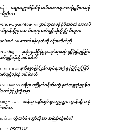
သမ္မတဥူတိၚ်သိၚ် တပ်တးလတူကောန်ဍုၚ်အရေၚ်
ီမန်
on
အ်ညိဟာ
intu. winyanhtow
ဇၟာပ်သၟတ်မန် စိုပ်အဝဲတံ ဒးလေပ်
on
တ်ပၞာန်သ္ဇိုၚ် ထေက်ရောၚ် ဗော်ဍုၚ်မန်တၟိ ဖ္တိုက်ဖၟောဝ်
onland
ကေတ်ခန်လ္ၚတ်ကဵု ၀ၚ်အတိက်ညိ
on
atchdog
နကဵုစၞောန်ပၟိၚ်ဌန်ဂအုပ်ရးအဂၞဲ ရုၚ်ပွိုၚ်ဍုၚ်ဇြပ်
on
ဗော်ဍုၚ်မန်တၟိ ဒးပဲါတိတ်
နကဵုစၞောန်ပၟိၚ်ဌန်ဂအုပ်ရးအဂၞဲ ရုၚ်ပွိုၚ်ဍုၚ်ဇြပ်
eramarn
on
ဗော်ဍုၚ်မန်တၟိ ဒးပဲါတိတ်
ဒးစဵုဒၞာ ဒးပြိုက်ဂစိုတ်ကၠေံ နူဘဲအန္တရာဲစၟစၟန် ပ
a Nu Haw
on
ုပလာ်ဒၟံၚ် ပ္ဍဲတၞံနာနာ
ဒဒန်ဆု ကျာ်ဇၞော်အ္စာတၠဥတ္တမ ကွာန်ဝၚ်က ပို
ung Htaw
on
်ကဝ်အာ
တၞံကဝ်ဖီ သ္ဂောံတဵုအာ အကြာတၞံရဝ်ဗါ
ဲဆာန်
on
DSCF1116
ra
on