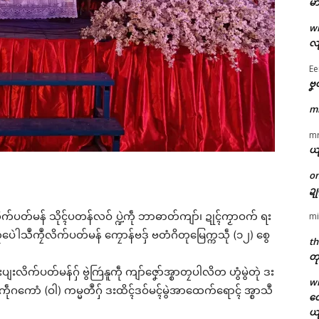
မာ
w
လျ
Ee
ဗၞ
m
m
ယ
o
ဍ
ိက်ပတ်မန် သိုၚ်ပတန်လဝ် ပ္ဍဲကဵု ဘာဓာတ်ကျာ်၊ ဍုၚ်ကၟာဝက် ရး
mi
ကဵုပေဲါသဳကၠဳလိက်ပတ်မန် ကၠောန်ဗဒှ် ဗတံဂိတုမြေက္ကသဵု (၁၂) စွေ
th
တု
းလိက်ပတ်မန်ဂှ် ဗွဲကြဴနူကဵု ကျာ်ဇၞော်အ္စာတၠပါလိတ ဟွံမွဲတုဲ ဒး
w
ဵုဂကောံ (ဝါ) ကမ္မတဳဂှ် ဒးထိၚ်ဒဝ်မၚ်မွဲအာထေက်ရောၚ် အ္စာသဳ
တေ
ယ