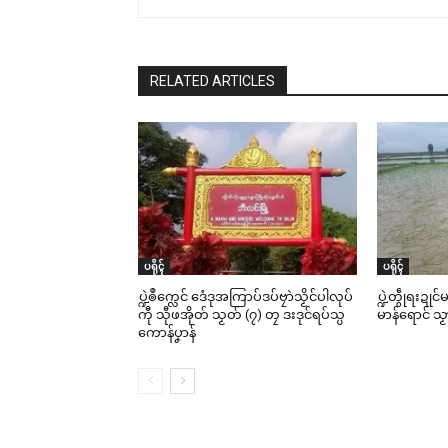
RELATED ARTICLES
ပရိုၚ်
ပရိုၚ်
ပ္ဍဲၜဳက္လေင် ဒေံဒုအကြာပ်ဒပ်ဗၠာဲသၟိင်ပါလုပ်
ပ္ဍဲတွဵုရးဍု
ကီု သီုဖအိုတ် သၟတ် (၇) တၠ ဒးဒုင်ရပ်သ္ပ
မာန်ရောင် သ
ကောန်ပၞာန်