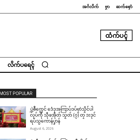
အၚ်္ဂလိက်
ဗၟာ
ဆက်စၠောံ
ထံက်ပၚ်
လိက်ပရေၚ်
MOST POPULAR
ပ္ဍဲၜဳက္လေင် ဒေံဒုအကြာပ်ဒပ်ဗၠာဲသၟိင်ပါ
လုပ်ကီု သီုဖအိုတ် သၟတ် (၇) တၠ ဒးဒုင်
ရပ်သ္ပကောန်ပၞာန်
August 6, 2026