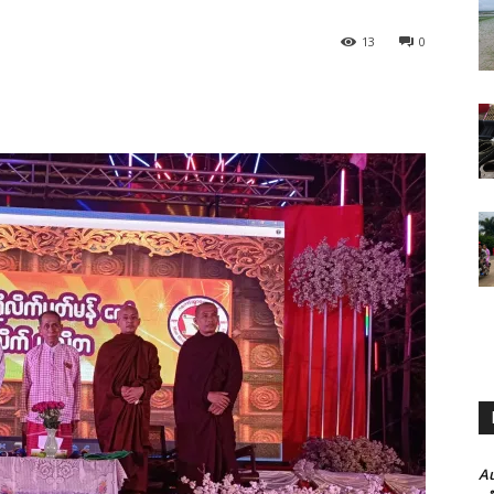
13
0
A