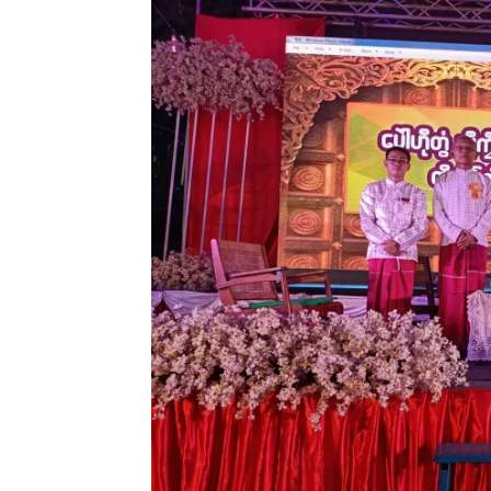
ကၟော
ရေၚ
May
In 