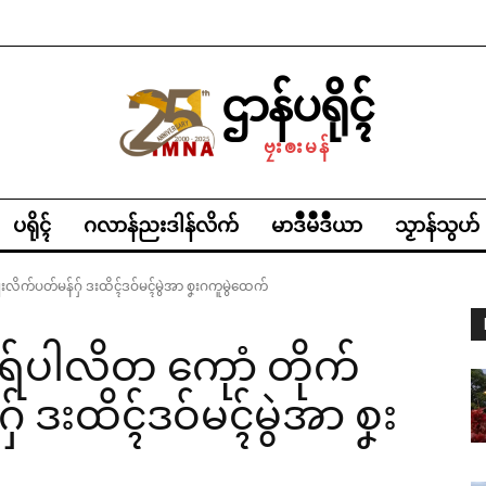
ဌာန်ပရိုၚ်
ဗၠးၜးမန်
ပရိုၚ်
ဂလာန်ညးဒါန်လိက်
မာဒဳမဳဒဳယာ
သၟာန်သွဟ်
းလိက်ပတ်မန်ဂှ် ဒးထိၚ်ဒဝ်မၚ်မွဲအာ စၞးဂကူမွဲထေက်
ရ်ပါလိတ ကေုာံ တိုက်
် ဒးထိၚ်ဒဝ်မၚ်မွဲအာ စၞး