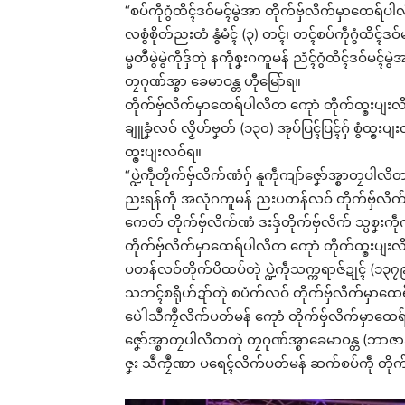
“စပ်ကဵုဂွံထိၚ်ဒဝ်မၚ်မွဲအာ တိုက်ဗှ်လိက်မှာထေရ
လစွံစိုတ်ညးတံ နွံမံၚ် (၃) တၚ်၊ တၚ်စပ်ကဵုဂွံထိၚ်ဒဝ
မ္မတဳမွဲမွဲကဵုဒှ်တုဲ နကဵုစၞးဂကူမန် ညံၚ်ဂွံထိၚ်ဒဝ
တၠဂုဏ်အ္စာ ခေမာဝန္တ ဟီုမြော်ရ။
တိုက်ဗှ်လိက်မှာထေရ်ပါလိတ ကေုာံ တိုက်ထ္ၜးပျးလိ
ချူခၞံလဝ် လၟိဟ်ဗၞတ် (၁၃၀) အုပ်ပြၚ်ပြၚ်ဂှ် စွံထ္ၜး
ထ္ၜးပျးလဝ်ရ။
“ပ္ဍဲကဵုတိုက်ဗှ်လိက်ဏံဂှ် နူကဵုကျာ်ဇၞော်အ္စာတၠပါ
ညးရန်ကဵု အလုံဂကူမန် ညးပတန်လဝ် တိုက်ဗှ်လိက်ဏ
ကေတ် တိုက်ဗှ်လိက်ဏံ ဒးဒှ်တိုက်ဗှ်လိက် သ္ပစၞးက
တိုက်ဗှ်လိက်မှာထေရ်ပါလိတ ကေုာံ တိုက်ထ္ၜးပျးလိက်ပ
ပတန်လဝ်တိုက်ပိထပ်တုဲ ပ္ဍဲကဵုသက္ကရာဇ်ဍုၚ် (၁၃၇၉) 
သဘၚ်စရိုဟ်ဍာ်တုဲ စပံက်လဝ် တိုက်ဗှ်လိက်မှာထေရ
ပေဲါသဳကၠဳလိက်ပတ်မန် ကေုာံ တိုက်ဗှ်လိက်မှာထေရ်ပ
ဇၞော်အ္စာတၠပါလိတတုဲ တၠဂုဏ်အ္စာခေမာဝန္တ (ဘာဇာဒိ
Rel
ဇၞး သဳကၠဳဏာ ပရေၚ်လိက်ပတ်မန် ဆက်စပ်ကဵု တို