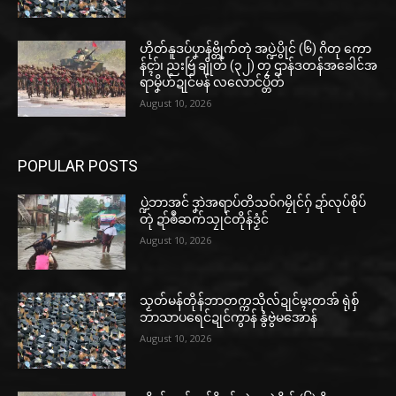
ဟိုတ်နူဒပ်ပၞာန်ဗ္တိုက်တုဲ အပ္ဍဲပွိုင် (၆) ဂိတု ကော
န်ၚာ်၊ ညးဗြဴ ချိုတ် (၃၂) တၠ ဌာန်ဒတန်အခေါင်အ
ရာမၞိဟ်ဍုင်မန် လလောင်ပ္တိတ်
August 10, 2026
POPULAR POSTS
ပ္ဍဲဘာအင် ဒၞာဲအရာပ်တိသဝ်ဂမၠိုင်ဂှ် ဍာ်လုပ်စိုပ်
တုဲ ဍာ်ၜဳဆက်သၠုင်တိုန်ဒၟံင်
August 10, 2026
သၟတ်မန်တိုန်ဘာတက္ကသိုလ်ဍုင်မ္ၚးတအ် ရုဲစှ်
ဘာသာပရေင်ဍုင်ကွာန် နွံဗွဲမအောန်
August 10, 2026