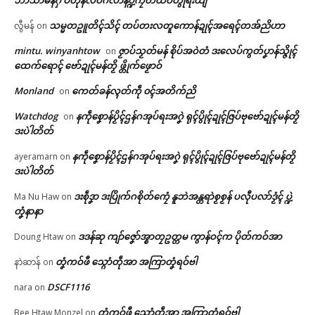
အခိၚ်ပံက်ဘာ သှေ်ဒၟံၚ်ဗၞတ်ကဵုသ
သမ္မတဥူတိၚ်သိၚ် တပ်တးလတူကောန်ဍုၚ်အရေၚ်တအ်ညိဟာ
လွီမန်
on
တ္တာဟရဂှ် ပ္ဍဲဘာကောန်ဂကူမန်ဗွဲမ
mintu. winyanhtow
ဇၟာပ်သၟတ်မန် စိုပ်အဝဲတံ ဒးလေပ်ကွတ်ပၞာန်သ္ဇိုၚ်
on
ဂၠိုၚ် ဂၠာဲဗပေၚ်အ္စာဟွံဂွံဏီ
© ဌာန်ပရိုၚ်ဗၠးၜးမန်
ထေက်ရောၚ် ဗော်ဍုၚ်မန်တၟိ ဖ္တိုက်ဖၟောဝ်
May 15, 2026
In "ပရိုၚ်"
Monland
ကေတ်ခန်လ္ၚတ်ကဵု ၀ၚ်အတိက်ညိ
on
Watchdog
နကဵုစၞောန်ပၟိၚ်ဌန်ဂအုပ်ရးအဂၞဲ ရုၚ်ပွိုၚ်ဍုၚ်ဇြပ်ဗုဗော်ဍုၚ်မန်တၟိ
on
ဒးပဲါတိတ်
နကဵုစၞောန်ပၟိၚ်ဌန်ဂအုပ်ရးအဂၞဲ ရုၚ်ပွိုၚ်ဍုၚ်ဇြပ်ဗုဗော်ဍုၚ်မန်တၟိ
ayeramarn
on
ဒးပဲါတိတ်
ဒးစဵုဒၞာ ဒးပြိုက်ဂစိုတ်ကၠေံ နူဘဲအန္တရာဲစၟစၟန် ပလီုပလာ်ဒၟံၚ် ပ္ဍဲ
Ma Nu Haw
on
တၞံနာနာ
ဒဒန်ဆု ကျာ်ဇၞော်အ္စာတၠဥတ္တမ ကွာန်ဝၚ်က ပိုတ်ကဝ်အာ
Doung Htaw
on
တၞံကဝ်ဖီ သ္ဂောံတဵုအာ အကြာတၞံရဝ်ဗါ
နာဲဆာန်
on
DSCF1116
nara
on
တၞံကဝ်ဖီ သ္ဂောံတဵုအာ အကြာတၞံရဝ်ဗါ
Bee Htaw Monzel
on