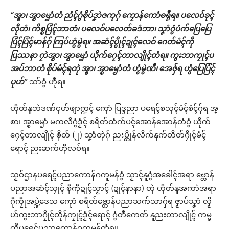
“အ္စာ၊ အ္စာၝောံတံ ညံၚ်ဂွံစိုပ်ဒၞာဲဇကုဂှ် ကၠောန်ကောံဓရီုရ။ ပလေဝ်ခုၚ်
လီုတံ၊ ကိစ္စပြံၚ်ဘာတံ၊ ပလေဝ်ပလေတ်ခဒံဘာ၊ သၞာံဂွံပံက်ပြေပြေ
ပြံၚ်ပြံၚ်မာန်ဂှ် ကြပ်ဟွံမွဲရ။ အဆံၚ်ပွိုၚ်ဍုၚ်လေဝ် ဂေတ်မံၚ်ကဵု
ပြဿနာ ဂၠာဲအ္စာ၊ အ္စာၝောံ ယိုက်ဂၠေၚ်တာလျိုၚ်တံရ။ ကွးဘာကၠုၚ်ပ
အပ်ဘာတံ စိုပ်မံၚ်ရတုဲ အ္စာ၊ အ္စာၝောံတံ ဟွံမွဲဏီ၊ အေဇှ်ရ ဟွံပြေပြံၚ်
ပုဟ်”
သာ်ဝွံ ဟီုရ။
ဟိုတ်နူဘဲဒဏ်ၚုဟ်ဖျာက္ဍၚ် ကေုာံ ပြဒ္ဒညာ ပရေၚ်စသုၚ်မံၚ်စံၚ်ဂှ်ရ အ္
စာ၊ အ္စာၝောံ မကလိဂွံဒၟံၚ် စရိတ်ထံက်ပၚ်အောန်အောန်တံဝွံ ယိုက်
ဂၠေၚ်တာလျိုၚ် ၜိုတ် (၂) သၞာံတုဲဂှ် ညးပ္တိုန်လိက်နုက်တိတ်ဂၠိုၚ်မံၚ်
ရောၚ် ညးဆက်ဟီုလဝ်ရ။
သၟဝ်ဌာနပရေၚ်ပညာကောန်ဂကူမန်ဝွံ သၟာၚ်နူဂွံအခေါၚ်အရာ ဗ္တောန်
ပညာအဆံၚ်သၠုၚ် စဵုကဵုဍုၚ်သၟာၚ် (ဍုၚ်နာနာ) တုဲ ဟိုတ်နူအကာဲအရာ
ဂီုကၠီုအပ္ဍဲဒေသ ကေုာံ စရိတ်ဗ္တောန်ပညာသက်သာဂှ်ရ ဇၟာပ်သၞာံ လၟိ
ဟ်ကွးဘာဂၠိုၚ်တိုန်ကၠုၚ်ဒၟံၚ်ရောၚ် ဂွံတီကေတ် နူညးတာလျိုၚ် ကမ္မ
တဳပရေၚ်ပညာကောန်ဂကူမန်တံရ။