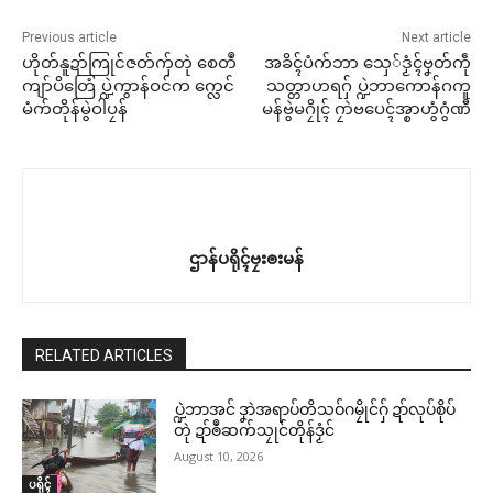
Previous article
Next article
ဟိုတ်နူဍာ်ကြုင်ဇတ်ကှ်တုဲ စေတဳ
အခိၚ်ပံက်ဘာ သှေ်ဒၟံၚ်ဗၞတ်ကဵု
ကျာ်ပိတြေံ ပ္ဍဲကွာန်ဝင်က က္လေင်
သတ္တာဟရဂှ် ပ္ဍဲဘာကောန်ဂကူ
မံက်တိုန်မွဲဝါပၠန်
မန်ဗွဲမဂၠိုၚ် ဂၠာဲဗပေၚ်အ္စာဟွံဂွံဏီ
ဌာန်ပရိုၚ်ဗၠးၜးမန်
RELATED ARTICLES
ပ္ဍဲဘာအင် ဒၞာဲအရာပ်တိသဝ်ဂမၠိုင်ဂှ် ဍာ်လုပ်စိုပ်
တုဲ ဍာ်ၜဳဆက်သၠုင်တိုန်ဒၟံင်
August 10, 2026
ပရိုၚ်