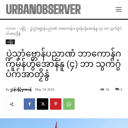
URBANOBSERVER
Home
ပရိုၚ်
ပ္ဍဲသၞာံဗ္တောန်ပညာဏံ ဘာကောန်ဂကူမန်ဟွံအောန်နူ (၄) ဘာ သွက်ဂွံပံ
က်အာတၟိနွံ
ပရိုၚ်
ပ္ဍဲသၞာံဗ္တောန်ပညာဏံ ဘာကောန်ဂ
ကူမန်ဟွံအောန်နူ (၄) ဘာ သွက်ဂွံ
ပံက်အာတၟိနွံ
By
ဌာန်ပရိုၚ်ဗၠးၜးမန်
May 14, 2026
36
0