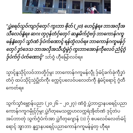
“ပ္ဍဲရေဝ်သၟဝ်ကျာဂှ်တှေ် ကွးဘာ ၜိုတ် (၂၀) ဟေၚ်နွံရ။ ဘာအလဵုအ
သဳလေဝ်နွံရ။ ဆဂး တၠဂုန်တံဂှ်တှေ် ဆန္ဒမိက်ဂွံဗဒှ် ဘာကောန်ဂကူ
မန်နွံတှေ် သၞာံဏံ ဒှ်ပံက်ဏောၚ် ရန်တၟံလဝ်ရ။ ဘာကောန်ဂကူမန်ဂှ်
တှေ် ဒၞာဲဒေသ ဘာအလဵုအသဳဟွံမွဲဂှ် ကွးဘာအောန်ကီုလေဝ် ညံၚ်ဂွံ
ဒှ်ပံက်ဂှ် ပံက်ဏောၚ်”
သာ်ဝွံ ဟီုမြော်လဝ်ရ။
သၟာၚ်နူသိုၚ်လဝ်ဘာတၟိဂှ်မ္ဂး ဘာကောန်ဂကူမန်လ္ၚဵု ဒှ်မံၚ်ခက်ခုဲကဵုဒၞာဲ
တံဂှ် ထပ်သိုၚ်သၠဲပ္တိတ်ကီု၊ က္လေၚ်ပလေဝ်ပလေတ်ကီု နွံမံၚ်ရောၚ် ဂွံတီ
ကေတ်ရ။
သွက်သၞာံဗ္တောန်ပညာ (၂၀၂၆ – ၂၀၂၇) ဏံဝွံ ပ္ဍဲဘာဌာနပရေၚ်ပညာ
ကောန်ဂကူဂမၠိုၚ်ဂှ်မ္ဂး ပ္ဍဲဂိတုမေသတ္တဟလက္ကရဴအိုတ်ဏံ ဒုၚ်တဲပ
အပ်ဘာတုဲ သွက်ဂွံပံက်အာ ပ္ဍဲဂိတုဂျောန် (၁) ဂှ် စပလေဝ်လေတ်မံၚ်
ရောၚ် အ္စာဘာ နူဌာနပရေၚ်ပညာကောန်ဂကူမန်မွဲတၠ ဟီုရ။