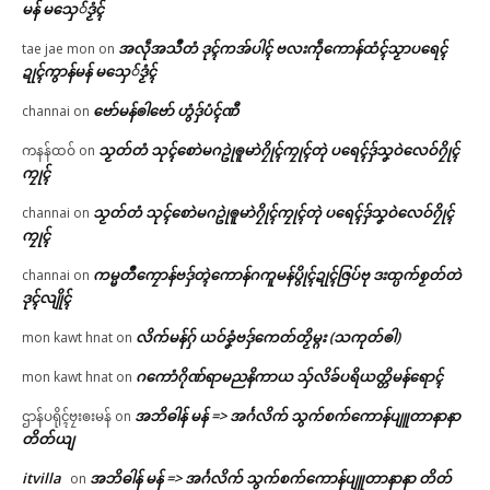
မန် မသှေ်ဒၟံၚ်
အလဵုအသဳတံ ဒုၚ်ကအ်ပါၚ် ဗလးကဵုကောန်ထံၚ်သၟာပရေၚ်
tae jae mon
on
ဍုၚ်ကွာန်မန် မသှေ်ဒၟံၚ်
ဗော်မန်ၜါဗော် ဟွံဒှ်ပံၚ်ဏီ
channai
on
သၟတ်တံ သုၚ်စောဲမဂဥုဲၜူမာဲဂၠိုၚ်ကၠုၚ်တုဲ ပရေၚ်ဒှ်သၞဝဲလေဝ်ဂၠိုၚ်
ကနန်ထဝ်
on
ကၠုၚ်
သၟတ်တံ သုၚ်စောဲမဂဥုဲၜူမာဲဂၠိုၚ်ကၠုၚ်တုဲ ပရေၚ်ဒှ်သၞဝဲလေဝ်ဂၠိုၚ်
channai
on
ကၠုၚ်
ကမ္မတဳကၠောန်ဗဒှ်တ္ၚဲကောန်ဂကူမန်ပွိုၚ်ဍုၚ်ဇြပ်ဗု ဒးထ္ပက်စၟတ်တဲ
channai
on
ဒုၚ်လျိုၚ်
လိက်မန်ဂှ် ယဝ်ခၞံဗဒှ်ကေတ်တၟိမ္ဂး (သကုတ်ၜါ)
mon kawt hnat
on
ဂကောံဂိုဏ်ရာမညနိကာယ သှ်လိခ်ပရိယတ္တိမန်ရောၚ်
mon kawt hnat
on
အဘိဓါန် မန် => အၚ်္ဂလိက် သွက်စက်ကောန်ပျူတာနာနာ
ဌာန်ပရိုၚ်ဗၠးၜးမန်
on
တိတ်ယျ
itvilla
အဘိဓါန် မန် => အၚ်္ဂလိက် သွက်စက်ကောန်ပျူတာနာနာ တိတ်
on