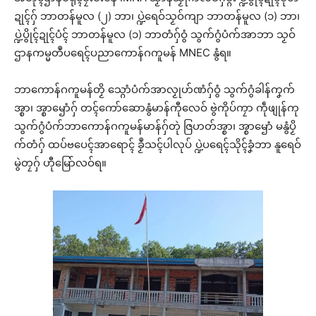
ဍုၚ်ဂှ် ဘာတန်မူလ (၂) ဘာ၊ ပ္ဍဲရေဝ်သၟဝ်ကျာ ဘာတန်မူလ (၁) ဘာ၊
ပ္ဍဲပွိုၚ်ဍုၚ်ပံၚ် ဘာတန်မူလ (၁) ဘာတံဂှ်ဝွံ သွက်ဂွံပံက်အာဘာ သၟဝ်
ဌာနကမ္မတဳပရေၚ်ပညာကောန်ဂကူမန် MNEC နွံရ။
ဘာကောန်ဂကူမန်တၟိ သ္ဂောံပံက်အာလၟုဟ်ဏံဂှ်ဝွံ သွက်ဂွံခါန်ကၞက်
အ္စာ၊ အ္စာၝောံဂှ် တၚ်ကော်ဆောနွံမာန်ကီုလေဝ် ဗွဲကိုပ်ကၠာ ကဵုဖျုန်ကု
သွက်ဂွံပံက်ဘာကောန်ဂကူမန်မာန်ဂှ်တုဲ ဇြဟတ်အ္စာ၊ အ္စာၝောံ မနွံပၟိ
က်တံဂှ် ထပ်ဗပေၚ်အာရောၚ် ခၟဳသၚ်ပါလုပ် ပ္ဍဲပရေၚ်သိုၚ်ခၞံဘာ နူရေဝ်
မွဲတၠဂှ် ဟီုမြော်လဝ်ရ။