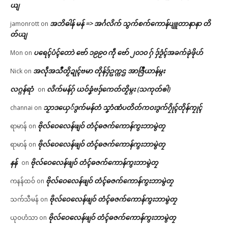
ယျ
အဘိဓါန် မန် => အၚ်္ဂလိက် သွက်စက်ကောန်ပျူတာနာနာ တိ
jamonrott
on
တ်ယျ
ပရေၚ်ပံၚ်တောဲ ဗော် ၁၉၉၀ ကဵု ဗော် ၂၀၁၀ ဂှ် ဒှ်ဒၟံၚ်အခက်ခုဲဖိုဟ်
Mon
on
အလဵုအသဳတၟိဍုၚ်ဗမာ တိုန်ဒှ်ဥက္ကဌ အာဇြဳယာန်မ္ဂး
Nick
on
လဂ္ဂန်ရာံ
လိက်မန်ဂှ် ယဝ်ခၞံဗဒှ်ကေတ်တၟိမ္ဂး (သကုတ်ၜါ)
on
သၟာဒယှေ်ဒွက်မန်တံ သၞာံဏံပတိတ်ကဝးဒွက်ဂၠိုၚ်တိုန်ကၠုၚ်
channai
on
ဗိုလ်ဝေလေန်ဖျဝ် တံၚ်ဓဇက်ကောန်ကွးဘာမွဲတၠ
ရာမာန်
on
ဗိုလ်ဝေလေန်ဖျဝ် တံၚ်ဓဇက်ကောန်ကွးဘာမွဲတၠ
ရာမာန်
on
နန်
ဗိုလ်ဝေလေန်ဖျဝ် တံၚ်ဓဇက်ကောန်ကွးဘာမွဲတၠ
on
ဗိုလ်ဝေလေန်ဖျဝ် တံၚ်ဓဇက်ကောန်ကွးဘာမွဲတၠ
ကနန်ထဝ်
on
ဗိုလ်ဝေလေန်ဖျဝ် တံၚ်ဓဇက်ကောန်ကွးဘာမွဲတၠ
သက်သီမန်
on
ဗိုလ်ဝေလေန်ဖျဝ် တံၚ်ဓဇက်ကောန်ကွးဘာမွဲတၠ
ယုဝဟံသာ
on