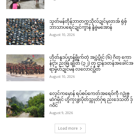
သၟတ်မန်တိုန်ဘာတက္ကသိုလ်ဍုင်မ္ၚးတအ် ရုဲစှ်
ဘာသာပရေင်ဍုင်ကွာန် နွံဗွဲမအောန်
August 10, 2026
ဟိုတ်နူဒပ်ပၞာန်ဗ္တိုက်တုဲ အပ္ဍဲပွိုင် (၆) ဂိတု ကော
န်ၚာ်၊ ညးဗြဴ ချိုတ် (၃၂) တၠ ဌာန်ဒတန်အခေါင်အ
ရာမၞိဟ်ဍုင်မန် လလောင်ပ္တိတ်
August 10, 2026
လၟေင်ကမၠောန် ရပ်စပ်ကေတ်အရေဝ်ကဵု ဂဥုဲၜူ
မာဲဂမၠိုင် ဟွံကၠးဖ္ဍးပိုတ်သ္ကုတ်ဂှ်ရ ညးဒေသတံ ဒှ်
ဂဝိင်
August 9, 2026
Load more