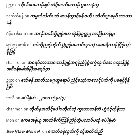
ဗိုလ်ဝေလေန်ဖျဝ် တံၚ်ဓဇက်ကောန်ကွးဘာမွဲတၠ
ဥက္ကာ
on
ကမ္မတဳလိက်ပတ် ယေန်သၞာၚ်မန် ဗဟဵု ပတိတ်ဂျာနေဝ် ဘာသာ
သက်သီမန်
on
မန်
အလဵုအသဳတၟိဍုၚ်ဗမာ တိုန်ဒှ်ဥက္ကဌ အာဇြဳယာန်မ္ဂး
ဂံၚ်ဆာန်ခေတ်
on
စပ်ကဵုညးဒှ်ဒဒိုက် ပ္ဋဲဍုၚ်မလေဝ်ယှာတုဲ အမေရိကာန် ပြံၚ်လှာဲ
ရာမည စောန်
on
ဗီုပြၚ်
အရေဝ်ဘာသာကောန်ဍုၚ်အရၚ်ညံၚ်ဂွံကၠေံကၠက်အာ ကၠောန်ဒၟံၚ်
chan rot
on
အစဳဇန်ဖေါအ်ဗြဳအရေဝ်ဗၟာ
ဗော်မန် အာတ်သမဂ္ဂယူရောပ် ညံၚ်သ္ဂောံကလေၚ်ပံက်ကဵု ပရေၚ်ပိုန်
ဥက္ကာ
on
ဒြပ်
ပေဲါရုဲမာဲ – ၂၀၁၀ တုဲမ္ဂး (၃)
အသီ
on
ဟိုတ်နူအသိၚ်ပေဲါဗတိုက်တုဲ ကွးဘာတန်တံ ဟွံဂံၚ်တိုန်ဘာ
chanmon
on
ကေအေန်ယူ အာတ်မိက်သြန် ညံၚ်ဟွံပလာပ်ပထုဲ ပေဲါရုဲမာဲ
Mon
on
Bee Htaw Monzel
ကေတ်ခန်လ္ၚတ်ကဵု ၀ၚ်အတိက်ညိ
on