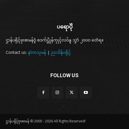
ပရောပိုဲ
ဌာန်ပရိုၚ်ဗၠးၜးမန်ဝွံ စဒက်ပ္တိုန်ကၠုၚ်လဝ်နူ သၞာံ ၂၀၀၀ တေံရ။
Contact us:
နာဲကသုမန်
|
ညးဒါန်ပရိုၚ်
FOLLOW US
ဌာန်ပရိုၚ်ဗၠးၜးမန် © 2000 - 2026 All Rights Reserved!