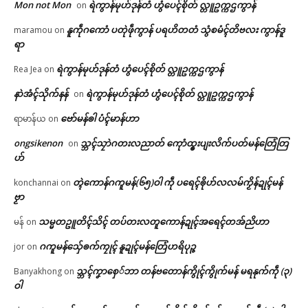
Mon not Mon
ရဲကွာန်မုဟ်ဒုန်တံ ဟွံပေၚ်စိုတ် လ္တူဥက္ကဌကွာန်
on
နူကဵုဂကောံ ပတုဲဖဵုကွာန် ပရဟိတတံ သွံစမံၚ်တိဗလး ကွာန်ဒူ
maramou
on
ရာ
ရဲကွာန်မုဟ်ဒုန်တံ ဟွံပေၚ်စိုတ် လ္တူဥက္ကဌကွာန်
Rea Jea
on
နာဲအံၚ်သိုက်နန်
ရဲကွာန်မုဟ်ဒုန်တံ ဟွံပေၚ်စိုတ် လ္တူဥက္ကဌကွာန်
on
ဗော်မန်ၜါ ပံၚ်မာန်ဟာ
ရာမာန်ယ
on
ongsikenon
သ္ဘၚ်သၠာဲဂတးလညာတ် ကေုာံထ္ၜးပျးလိက်ပတ်မန်တြေံတြ
on
ဟ်
တ္ၚဲကောန်ဂကူမန်(၆၅)ဝါ ကဵု ပရေၚ်ၜိုဟ်လလမ်ကၟိန်ဍုၚ်မန်
konchannai
on
ဗၟာ
သမ္မတဥူတိၚ်သိၚ် တပ်တးလတူကောန်ဍုၚ်အရေၚ်တအ်ညိဟာ
မန်
on
ဂကူမန်​သှ်ေၜက်ကၠုၚ် နူဍုၚ်မန်တြေံဟရိပုဉ္ဇ
jor
on
သ္ဘၚ်ကၞာစှေ်ဘာ တန်ဗတောန်ကွိုၚ်ကွိုက်မန် မရနုက်ကဵု (၃)
Banyakhong
on
ဝါ