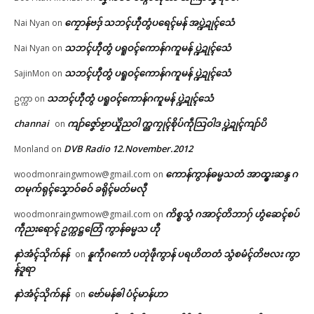
ကၠောန်ဗဒှ် သဘၚ်ဟီုတွံပရေၚ်မန် အပ္ဍဲဍုၚ်သေံ
Nai Nyan
on
သဘၚ်ဟီုတွံ ပရူဝၚ်ကောန်ဂကူမန် ပ္ဍဲဍုၚ်သေံ
Nai Nyan
on
သဘၚ်ဟီုတွံ ပရူဝၚ်ကောန်ဂကူမန် ပ္ဍဲဍုၚ်သေံ
SajinMon
on
သဘၚ်ဟီုတွံ ပရူဝၚ်ကောန်ဂကူမန် ပ္ဍဲဍုၚ်သေံ
ဥက္ကာ
on
channai
ကျာ်ဇၞော်ဗၟာယှိုဲညဝါ က္ညကၠုၚ်စိုပ်ကဵုသြဝါဒ ပ္ဍဲဍုၚ်ကျာ်ပိ
on
DVB Radio 12.November.2012
Monland
on
ကောန်ကွာန်ဓမ္မသတံ အာထ္ၜးဆန္ဒ ဂ
woodmonraingwmow@gmail.com
on
တမုက်ရုၚ်သၞောဝ်ဓဝ် ခရိုၚ်မတ်မလီု
ကိစ္စသွံ ဂအာၚ်တိဘာဂှ် ဟွံဆေၚ်စပ်
woodmonraingwmow@gmail.com
on
ကဵုညးရောၚ် ဥက္ကဋ္ဌတြေံ ကွာန်ဓမ္မသ ဟီု
နာဲအံၚ်သိုက်နန်
နူကဵုဂကောံ ပတုဲဖဵုကွာန် ပရဟိတတံ သွံစမံၚ်တိဗလး ကွာ
on
န်ဒူရာ
နာဲအံၚ်သိုက်နန်
ဗော်မန်ၜါ ပံၚ်မာန်ဟာ
on