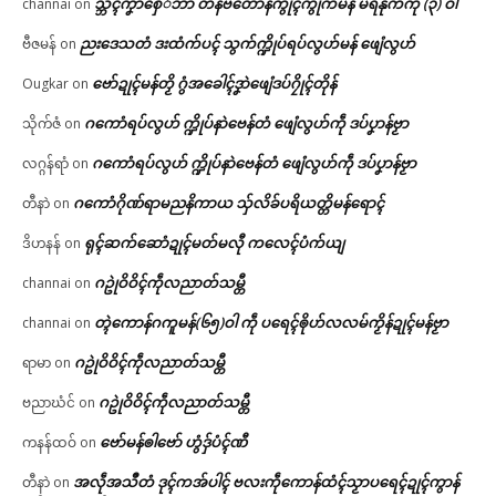
သ္ဘၚ်ကၞာစှေ်ဘာ တန်ဗတောန်ကွိုၚ်ကွိုက်မန် မရနုက်ကဵု (၃) ဝါ
channai
on
ညးဒေသတံ ဒးထံက်ပၚ် သွက်က္ဍိုပ်ရပ်လွဟ်မန် ဖျေံလွဟ်
ဗီဇမန်
on
ဗော်ဍုၚ်မန်တၟိ ဂွံအခေါၚ်ဒၞာဲဖျေံဒပ်ဂၠိုၚ်တိုန်
Ougkar
on
ဂကောံရပ်လွဟ် က္ဍိုပ်နာဲဗေန်တံ ဖျေံလွဟ်ကဵု ဒပ်ပၞာန်ဗၟာ
သိုက်ဇံ
on
ဂကောံရပ်လွဟ် က္ဍိုပ်နာဲဗေန်တံ ဖျေံလွဟ်ကဵု ဒပ်ပၞာန်ဗၟာ
လဂ္ဂန်ရာံ
on
ဂကောံဂိုဏ်ရာမညနိကာယ သှ်လိခ်ပရိယတ္တိမန်ရောၚ်
တီနာဲ
on
ရုၚ်ဆက်ဆောံဍုၚ်မတ်မလီု ကလေၚ်ပံက်ယျ
ဒိဟနန်
on
ဂဥုဲဝိဝိၚ်ကဵုလညာတ်သမ္တီ
channai
on
တ္ၚဲကောန်ဂကူမန်(၆၅)ဝါ ကဵု ပရေၚ်ၜိုဟ်လလမ်ကၟိန်ဍုၚ်မန်ဗၟာ
channai
on
ဂဥုဲဝိဝိၚ်ကဵုလညာတ်သမ္တီ
ရာမာ
on
ဂဥုဲဝိဝိၚ်ကဵုလညာတ်သမ္တီ
ဗညာဃံင်
on
ဗော်မန်ၜါဗော် ဟွံဒှ်ပံၚ်ဏီ
ကနန်ထဝ်
on
အလဵုအသဳတံ ဒုၚ်ကအ်ပါၚ် ဗလးကဵုကောန်ထံၚ်သၟာပရေၚ်ဍုၚ်ကွာန်
တီနာဲ
on