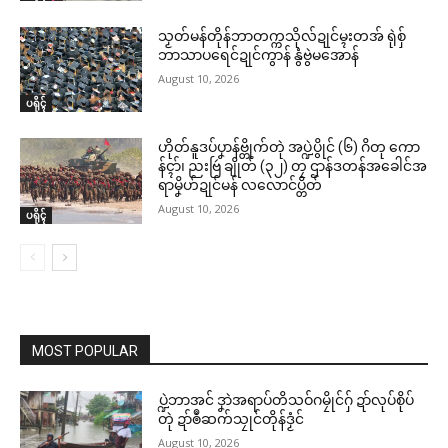
သၟတ်မန်တိုန်ဘာတက္ကသိုလ်ဍုင်မ္ၚးတအ် ရုဲစှ်
ဘာသာပရေင်ဍုင်ကွာန် နွံဗွဲမအောန်
August 10, 2026
ပရိုၚ်
ဟိုတ်နူဒပ်ပၞာန်ဗ္တိုက်တုဲ အပ္ဍဲပွိုင် (၆) ဂိတု ကော
န်ၚာ်၊ ညးဗြဴ ချိုတ် (၃၂) တၠ ဌာန်ဒတန်အခေါင်အ
ရာမၞိဟ်ဍုင်မန် လလောင်ပ္တိတ်
August 10, 2026
ပရိုၚ်
MOST POPULAR
ပ္ဍဲဘာအင် ဒၞာဲအရာပ်တိသဝ်ဂမၠိုင်ဂှ် ဍာ်လုပ်စိုပ်
တုဲ ဍာ်ၜဳဆက်သၠုင်တိုန်ဒၟံင်
August 10, 2026