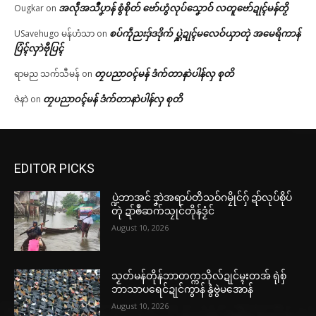
အလဵုအသဳပၞာန် စွံစိုတ် ဗော်ဟွံလုပ်သၞောဝ် လတူဗော်ဍုၚ်မန်တၟိ
Ougkar
on
စပ်ကဵုညးဒှ်ဒဒိုက် ပ္ဋဲဍုၚ်မလေဝ်ယှာတုဲ အမေရိကာန်
USavehugo မန်ဟံသာ
on
ပြံၚ်လှာဲဗီုပြၚ်
တၠပညာဝၚ်မန် ဒံက်တာနာဲပါန်လှ စုတိ
ရာမည သက်သီမန်
on
တၠပညာဝၚ်မန် ဒံက်တာနာဲပါန်လှ စုတိ
ဇဲနာဲ
on
EDITOR PICKS
ပ္ဍဲဘာအင် ဒၞာဲအရာပ်တိသဝ်ဂမၠိုင်ဂှ် ဍာ်လုပ်စိုပ်
တုဲ ဍာ်ၜဳဆက်သၠုင်တိုန်ဒၟံင်
August 10, 2026
သၟတ်မန်တိုန်ဘာတက္ကသိုလ်ဍုင်မ္ၚးတအ် ရုဲစှ်
ဘာသာပရေင်ဍုင်ကွာန် နွံဗွဲမအောန်
August 10, 2026