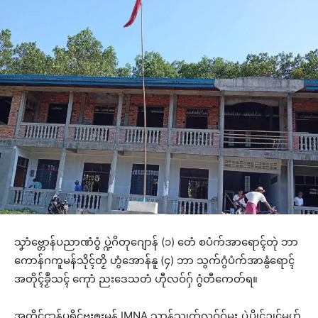
သၞာံဗ္တောန်ပညာဏံဝွံ ပ္ဍဲဂိတုဂျောန် (၁) တေံ စပံက်အာရောၚ်တုဲ ဘာ
ကောန်ဂကူမန်သိုၚ်တၟိ ဟွံအောန်နူ (၄) ဘာ သွက်ဂွံပံက်အာနွံရောၚ်
အတိုၚ်ခၟဳသၚ် ကေုာံ ညးဒေသတံ ဟီုလဝ်ဂှ် ဂွံတီကေတ်ရ။
အတိုၚ်ဌာန်ပရိုၚ်ဗၠးၜးမန် IMNA သၟာန်သၟုက်လဝ်ဂှ်မ္ဂး ပ္ဍဲပွိုၚ်ဍုၚ်မုဟ်