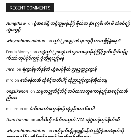
RECENT COMMENTS
Aungthaw
ဂွံအခေါၚ် တၚ်ယၟုမန်ဟီုဂှ် ၜိုတ်ဆ နာဲ၊ ဣစဳ၊ မာံ၊ မိ တံဓဝ်ရဂှ်
on
ဟွံတၟေၚ်
Related
winyanhtow-mintun
သၞာံ (၂၀၁၉) ဏံ မုဂကူပိုဲ တာလျိုၚ်နွံရော?
on
ဌာန်ပရိုၚ်ဗၠးၜးမန်
အပ္ဍဲသၞာံ (၂၀၁၇) ဏံ သၟာကမၠောန်ဆုဲပြံၚ် ဗၞတ်လၟိဟ်ပန်ဠ
Eenda Monnya
on
ရုဲစှ်
က်ဘာ် လုပ်စိုပ်ကၠုၚ် ပ္ဍဲတွဵုရးဍုၚ်မန်
mro
ရဲကွာန်မုဟ်ဒုန်တံ ဟွံပေၚ်စိုတ် လ္တူဥက္ကဌကွာန်
on
ပရိုၚ်လက္ကရဴအိုတ်
ဘာကောန်ဂကူမန်ဂမၠိုၚ် ဂိတုမေ
ကွးဘာတန်မူလ ဘာကောန်ဂကူ
ဗော်မန်တအ် ကဵုမံၚ်ကတိပါၚ် ကဵုညးဍုၚ်ကွာန်အိုတ်ယျ
mro
on
(၂၅) ဏံ စဒုၚ်တဲပအပ်ဘာရောၚ်
မန် ဒးသွဟ် Placement Test ဂှ်
🏛 လညာတ်ပါ်ပဲါ
ongsikenon
သမ္မတဥူတိၚ်သိၚ် တပ်တးလတူကောန်ဍုၚ်အရေၚ်တအ်
on
May 21, 2026
ဂွိၚ်ဖေက်ဒှ်ခက်ခုဲ
ညိဟာ
In "ပရိုၚ်"
June 9, 2026
In "ပရိုၚ်"
ညးဒါန်လိက်
ပံက်ဂကောံကၠောန်ဗဒှ် တ္ၚဲပၠန်ဂတး ၆၈ ဝါ
minarnon
on
than tun oo
ပေါဲသဳကၠဳ လိက်ကသုက် NCA ဟွံဂွံတၚ်တုပ်စိုတ်ဏီ
on
ဗွဳဒဳယဵု
winyanhtow.mintun
ဂတဵုမုက်တွဵုရးဍုၚ်မန်တံ ညံၚ်ဂွံတောဲစုတ်သီု
on
ကေတ်အဆက်
ဘာသာမန်ဂှ် ပတိုန်လဝ်ဂလာန်ပ္ဍဲကၠတ်ထဝ်တွဵုရးယျ