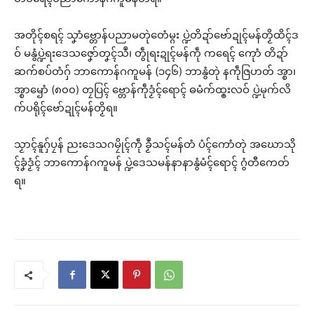
အတိုၚ်စရၚ် သၞာံဗ္တောန်ပညာမတုဲတေံမ္ဂး ပ္ဍဲတိဍာ်ဗော်ဍုၚ်မန်တၟိထိၚ်ဒ
ဝ် မနွံပ္ဍဲရးဒေသဇၞော်တၞၚ်သဳ၊ တွဵုရးဍုၚ်မန်ကဵု ကရေၚ် ကေုာံ တိဍာ်
ဆက်စပ်တံဂှ် ဘာကောန်ဂကူမန် (၁၄၆) ဘာနွံတုဲ နကဵုဇြဟတ် အ္စာ၊
အ္စာၝောံ (၈၀၀) တၠပြၚ် ဗ္တောန်ကဵုဒၟံၚ်ရောၚ် ဓမံက်ထ္ၜးလဝ် ပ္ဍဲမုက်လိ
က်ပရိုၚ်ဗော်ဍုၚ်မန်တၟိရ။
သၟာၚ်နူဂှ်ပၠန် ညးဒေသဂမၠိုၚ်ကဵု ခၟဳသၚ်မန်တံ ပံၚ်ကောံတုဲ အဃောသို
ၚ်ခၞံဒၟံၚ် ဘာကောန်ဂကူမန် ပ္ဍဲဒေသမန်နာနာနွံမံၚ်ရောၚ် ဂွံတီကေတ်
ရ။