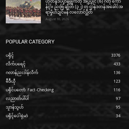
ဟိုတ်နူဒပ်ပၞာန်ဗ္တိုက်တုဲ အပ္ဍဲပွိုင် (၆) ဂိတု ကော
န်ၚာ်၊ ညးဗြဴ ချိုတ် (၃၂) တၠ ဌာန်ဒတန်အခေါင်အ
ရာမၞိဟ်ဍုင်မန် လလောင်ပ္တိတ်
August 10, 2026
POPULAR CATEGORY
ပရိုၚ်
3376
လိက်ပရေၚ်
433
ဂလာန်ညးဒါန်လိက်
136
ဗဳဒဳယဵု
123
ပရိုင်ပတောံ: Fact-Checking
116
လညာတ်ပါ်ပါဲ
97
သၟာန်သွဟ်
95
ပရိုၚ်ပေဲါရုဲမာဲ
34