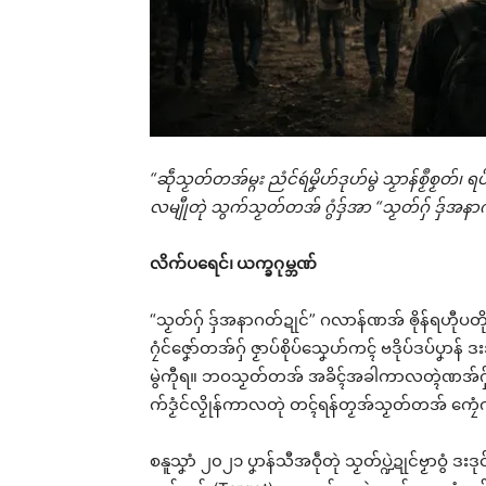
“ဆဵုသၟတ်တအ်မ္ဂး ညံင်ရဴမၞိဟ်ဒုဟ်မွဲ သၟာန်စၟဳစၟတ်၊ ရပ်
လမျီုတုဲ သွက်သၟတ်တအ် ဂွံဒှ်အာ “သၟတ်ဂှ် ဒှ်အနာဂတ
လိက်ပရေင်၊
ယက္ခဂုမ္ဘဏ်
“သၟတ်ဂှ် ဒှ်အနာဂတ်ဍုင်” ဂလာန်ဏအ် ၜိုန်ရဟီုပတ
ဂၠံင်ဇၞော်တအ်ဂှ် ဇၟာပ်စိုပ်သၞေဟ်ကၚ် ဗဒိုပ်ဒပ်ပၞာန် ဒ
မွဲကီုရ။ ဘဝသၟတ်တအ် အခိၚ်အခါကာလတ္ၚဲဏအ်ဂှ် ဟ
က်ဒၟံင်လၟိုန်ကာလတုဲ တၚ်ရန်တၟအ်သၟတ်တအ် ကၠေံကၠ
စနူသၞာံ ၂၀၂၁ ပၞာန်သီအဝဵုတုဲ သၟတ်ပ္ဍဲဍုင်ဗၟာဝွံ 