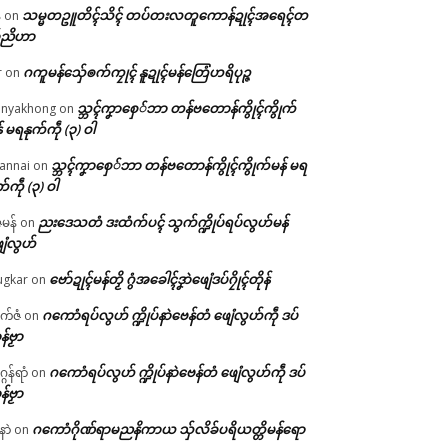
သမ္မတဥူတိၚ်သိၚ် တပ်တးလတူကောန်ဍုၚ်အရေၚ်တ
်
on
်ညိဟာ
ဂကူမန်​သှ်ေၜက်ကၠုၚ် နူဍုၚ်မန်တြေံဟရိပုဉ္ဇ
r
on
သ္ဘၚ်ကၞာစှေ်ဘာ တန်ဗတောန်ကွိုၚ်ကွိုက်
nyakhong
on
် မရနုက်ကဵု (၃) ဝါ
သ္ဘၚ်ကၞာစှေ်ဘာ တန်ဗတောန်ကွိုၚ်ကွိုက်မန် မရ
annai
on
က်ကဵု (၃) ဝါ
ညးဒေသတံ ဒးထံက်ပၚ် သွက်က္ဍိုပ်ရပ်လွဟ်မန်
ဇမန်
on
ေံလွဟ်
ဗော်ဍုၚ်မန်တၟိ ဂွံအခေါၚ်ဒၞာဲဖျေံဒပ်ဂၠိုၚ်တိုန်
gkar
on
ဂကောံရပ်လွဟ် က္ဍိုပ်နာဲဗေန်တံ ဖျေံလွဟ်ကဵု ဒပ်
ုက်ဇံ
on
န်ဗၟာ
ဂကောံရပ်လွဟ် က္ဍိုပ်နာဲဗေန်တံ ဖျေံလွဟ်ကဵု ဒပ်
ဂန်ရာံ
on
န်ဗၟာ
ဂကောံဂိုဏ်ရာမညနိကာယ သှ်လိခ်ပရိယတ္တိမန်ရော
နာဲ
on