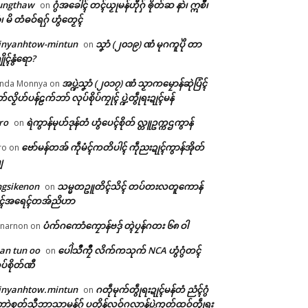
ungthaw
ဂွံအခေါၚ် တၚ်ယၟုမန်ဟီုဂှ် ၜိုတ်ဆ နာဲ၊ ဣစဳ၊
on
ံ၊ မိ တံဓဝ်ရဂှ် ဟွံတၟေၚ်
inyanhtow-mintun
သၞာံ (၂၀၁၉) ဏံ မုဂကူပိုဲ တာ
on
ိုၚ်နွံရော?
အပ္ဍဲသၞာံ (၂၀၁၇) ဏံ သၟာကမၠောန်ဆုဲပြံၚ်
nda Monnya
on
တ်လၟိဟ်ပန်ဠက်ဘာ် လုပ်စိုပ်ကၠုၚ် ပ္ဍဲတွဵုရးဍုၚ်မန်
ro
ရဲကွာန်မုဟ်ဒုန်တံ ဟွံပေၚ်စိုတ် လ္တူဥက္ကဌကွာန်
on
ဗော်မန်တအ် ကဵုမံၚ်ကတိပါၚ် ကဵုညးဍုၚ်ကွာန်အိုတ်
ro
on
ျ
ngsikenon
သမ္မတဥူတိၚ်သိၚ် တပ်တးလတူကောန်
on
ုၚ်အရေၚ်တအ်ညိဟာ
ပံက်ဂကောံကၠောန်ဗဒှ် တ္ၚဲပၠန်ဂတး ၆၈ ဝါ
narnon
on
an tun oo
ပေါဲသဳကၠဳ လိက်ကသုက် NCA ဟွံဂွံတၚ်
on
ပ်စိုတ်ဏီ
inyanhtow.mintun
ဂတဵုမုက်တွဵုရးဍုၚ်မန်တံ ညံၚ်ဂွံ
on
ာဲစုတ်သီုဘာသာမန်ဂှ် ပတိုန်လဝ်ဂလာန်ပ္ဍဲကၠတ်ထဝ်တွဵုရး