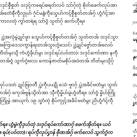
မန
ဒးဒုင်စၟဳစၟတ် ဒးဒုၚ်ကရေပ်ဓရတ်လဝ် သာ်ဂှ်တုဲ စိုတ်ဖေက်လုပ်အာ
အ
အ်တေံစဵုကဵုလၟုဟ် ဂၠံင်မနွံကဵုသၞေဟ်ကၚ်စၟဳစၟတ်တအ်ဂှ် ဟွံဂံၚ်အာ
ုန်ကာလတုဲ ကွာ်တရဴရ သာ်ဝွံ သၟတ်ဂှ် ဆက်ဟီုရ။
jo
Ba
္ဍဲအလုံမွဲဍုင်ဗၟာ သၞေဟ်ကၚ်စၟဳစၟတ်တအ်ဂှ် သၟတ်တအ် ဒးဒုင်သၟာ
မန
ၟံၚ် အကြာဒေသကွာန်ရးတအ်သၟးဟွံသေင်၊ ပ္ဍဲဍုင်ဇၞော်တအ်လေဝ်
ch
 တိတ်မ္ၚးသ္ၚိ ကံဟွံခိုဟ်မ္ဂး ဒးဒုင်ရပ်(ပဝ်တာ)၊ ဒးဒုင်ကော်ဏာ နကဵု
နု
ဲ မိမတအ်ဝွံ သွက်ဂွံဗလး ကောန်ဇာတ်မစိုပ်အဝဲတအ် တိတ်မ္ၚးသ္ၚိဂှ်
ဗီ
ဖျ
ဒတဴ ဍုင်ဗြဝတဳ ပ္ဍဲကဵုပယျဵု သေံ-ဗၟာဂှ် ပ္ဍဲအခိင်ဗတံမ္ဂး သၟတ်
Ou
်ဂှ် ကၠေအ်ဗ္ဒန်သ္ၚိတ်အာ သီုကဵုမၞိဟ်မွဲဟွံတီရ။ သာ်ဝွံ မၞိဟ်တြုံ
သိ
ုံမွဲ အာယုက် ၁၉ သၞာံတုဲ စိုပ်ကၠုၚ်အခိင်ဗတံမ္ဂး ညိဟွံဂံၚ်ကဵု
ပၞာ
လဂ္
ပၞာ
်ရ။ ဟွံမွဲကဵုဒုဟ်တုဲ ဒးဒုင်ရပ်ကော်ဏာဂှ် ဖေက်အိုတ်ရ။ ယဝ်
တီ
်။ ရပ်(ပဝ်တာ)၊ ရပ်ကဵုလုပ်ပၞာန် ဗီုဏအ်ဂှ် ဗက်လေဝ် သွက်ဂွံက