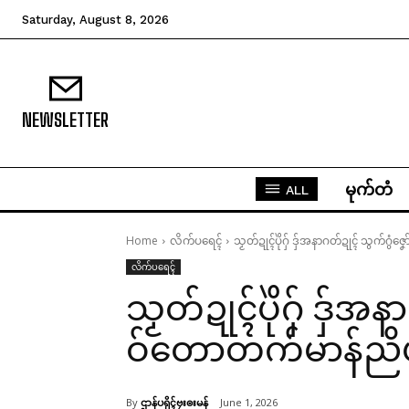
Saturday, August 8, 2026
NEWSLETTER
မုက်တံ
ALL
Home
လိက်ပရေၚ်
သၟတ်ဍုၚ်ပိုဲဂှ် ဒှ်အနာဂတ်ဍုၚ် သွက်ဂွ
လိက်ပရေၚ်
သၟတ်ဍုၚ်ပိုဲဂှ် ဒှ်အ
ဝ်တောတက်မာန်ည
By
ဌာန်ပရိုၚ်ဗၠးၜးမန်
June 1, 2026