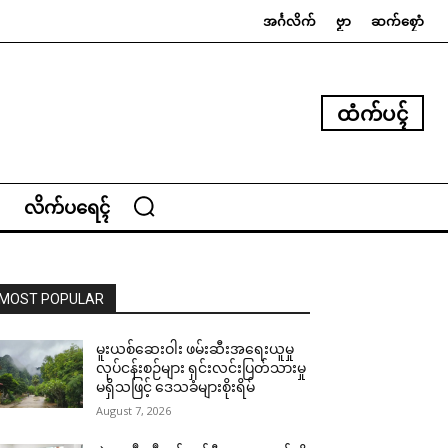
အၚ်္ဂလိက်
ဗၟာ
ဆက်စၠောံ
ထံက်ပၚ်
လိက်ပရေၚ်
MOST POPULAR
မူးယစ်ဆေးဝါး ဖမ်းဆီးအရေးယူမှု
လုပ်ငန်းစဉ်များ ရှင်းလင်းပြတ်သားမှု
မရှိသဖြင့် ဒေသခံများစိုးရိမ်
August 7, 2026