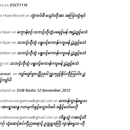
DSCF1116
ra
on
တၞံကဝ်ဖီ သ္ဂောံတဵုအာ အကြာတၞံရဝ်
e Htaw Monzel
on
ကၠောန်ဗဒှ် သဘၚ်ဟီုတွံပရေၚ်မန် အပ္ဍဲဍုၚ်သေံ
i Nyan
on
်တ
သဘၚ်ဟီုတွံ ပရူဝၚ်ကောန်ဂကူမန် ပ္ဍဲဍုၚ်သေံ
i Nyan
on
)
သဘၚ်ဟီုတွံ ပရူဝၚ်ကောန်ဂကူမန် ပ္ဍဲဍုၚ်သေံ
jinMon
on
သဘၚ်ဟီုတွံ ပရူဝၚ်ကောန်ဂကူမန် ပ္ဍဲဍုၚ်သေံ
္ကာ
on
hannai
ကျာ်ဇၞော်ဗၟာယှိုဲညဝါ က္ညကၠုၚ်စိုပ်ကဵုသြဝါဒ ပ္ဍဲ
on
ၚ်ကျာ်ပိ
DVB Radio 12.November.2012
onland
on
ကောန်ကွာန်ဓမ္မသ
oodmonraingwmow@gmail.com
on
 အာထ္ၜးဆန္ဒ ဂတမုက်ရုၚ်သၞောဝ်ဓဝ် ခရိုၚ်မတ်မလီု
ကိစ္စသွံ ဂအာၚ်တိ
oodmonraingwmow@gmail.com
on
ဂှ် ဟွံဆေၚ်စပ်ကဵုညးရောၚ် ဥက္ကဋ္ဌတြေံ ကွာန်ဓမ္မသ ဟီု