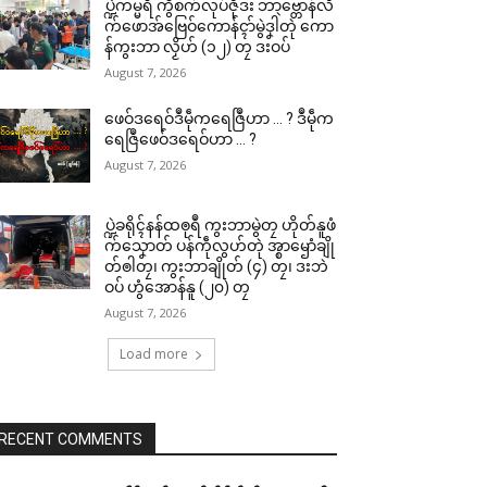
ပ္ဍဲကမ္မရဳ ကွဳစက်လုပ်ဇီုဒး ဘာဗ္တောန်လိ
က်ဖောအ်ဗြေဝ်ကောန်ၚာ်မွဲဒၞါဲတုဲ ကော
န်ကွးဘာ လၟိဟ် (၁၂) တၠ ဒးဝပ်
August 7, 2026
ဖေဝ်ဒရေဝ်ဒဳမဵုကရေဇြဳဟာ … ? ဒဳမဵုက
ရေဇြဳဖေဝ်ဒရေဝ်ဟာ … ?
August 7, 2026
ပ္ဍဲခရိုၚ်နန်ထၜုရဳ ကွးဘာမွဲတၠ ဟိုတ်နူဖံ
က်သၞောတ် ပန်ကဵုလွဟ်တုဲ အ္စာၝောံချို
တ်ၜါတၠ၊ ကွးဘာချိုတ် (၄) တၠ၊ ဒးဘဲ
ဝပ် ဟွံအောန်နူ (၂၀) တၠ
August 7, 2026
Load more
RECENT COMMENTS