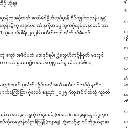
ၚ်
ဂှ် ဟီုရ။
ဒိ
ာန်တၠအဝဵုတအ် ကော်မံင်မၞိဟ်လုပ်ပၞာန် စိုပ်ကၠုၚ်အလန် (၁၉)
ch
သုန်လ္ၚီ) ဂှ် ဒးဒုင်ပကောံ နကဵုအဓမ္မ သွက်ဂွံလုပ်ပၞာန်ဟေင် သာ်
ch
 ပ္ဍဲဖေဖဝ်ဝါရဳ၊ ၂၀၂၆ ပတိတ်ကၠုင် လိက်ဒုင်စဳရေင်
ကၟ
ရာ
ကေုာံ အခိင်ဗတံ မဒးဒုင်ရပ်၊ ပ္ဍဲသၞေဟ်ကၚ်စၟဳစၟတ် မဒးဒုင်
ဗည
ကေုာံ စၟတ်သမ္တီလဝ်မာန်ကၠုၚ် သာ်ဝွံ လိက်ဒုင်စဳရေ
ကန
တီ
ရေ
 လက္ကရဴဏအ် ပ္ဍဲလိက်ပရိုင်အလဵုအသဳ မထိင်ဒဝ်လဝ်ဂှ် နကဵုဂ
ပျောက်ကြော်ငြာ) ဂှ်လေဝ် စနူသၞာံ ၂၀၂၅ ဂိတုအဝ်ဂါတ်တုဲ ကၟာတ်
ta
ထံ
ch
်တအ် သအာၚ်အာနူကဵု ဘဲဒုင်ရပ် (ပဝ်တာ)၊ ဒးဒုၚ်ရပ်သွက်ဂွံလုပ်
ကန
 စပ်ကဵုကမၠောန်လီဠာန်သြန်(ကျာဖျ) ဟွံသေၚ်မ္ဂး စပ်ကဵုဒုဟ်နာနာ
သၞ