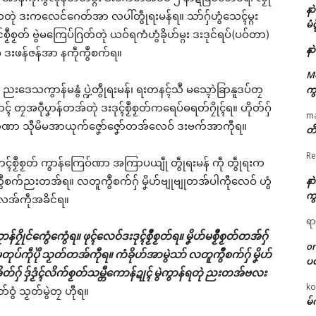
နာ
ဍဲဒေသတုဲ ဒးကလေင်ဂေတ်အာ လပါ်တွဵုရးမန်ရ။ သာ်ဂှ်ဟွံသေၚ်မ္ဂး
မံ
်စၟဳစၟတ် ဗွဲမကြေပ်ဂြတ်တုဲ ယဝ်ရကံဟွံခိုဟ်မ္ဂး ဒးဒုင်ရပ်(ပဝ်တာ)
နာ
ဂှ် ဒးဖန်ဇန်အာ နကဵုကွဳစက်ရ။
M
၊ ညးဒေသကွာန်မနွံ ပ္ဍဲတွဵုရးမန်၊ ရးတနၚ်သဳ မသ္ၚောဲခြာနူဒပ်တၠ
ကွ
တၠအဝဵုပၞာန်တအ်တုဲ ဒးဒုၚ်စၟဳစၟတ်ကရေပ်ဓရတ်ဂၠိုၚ်ရ။ ဟိုတ်ဂှ်
m
ကော်ဏာ သီုမိမအာယုက်ဇၞော်ဇၞော်တအ်လေဝ် ဒးဗက်အာကီုရ။
တိ
Re
ၞေဟ်ကၚ်စၟဳစၟတ် ကွာန်ကြေဝ်ဏာ အကြာပယျဵု တွဵုရးမန် ကဵု တွဵုရးက
နာ
 ကွဳစက်ညးတအ်ရ။ လတူကွဳစက်ဂှ် မၞိဟ်ဗျုဗျုတအ်ပါကီုလေဝ် ဟွံ
ကွ
် လအ်ကဵုအခိင်ရ။
ရာ
ဂၠိုင်ကွေံကွေံရ။ ဖုၚ်လေဝ်ဒးဒုၚ်စၟဳစၟတ်ရ။ မၞိဟ်မစၟဳစၟတ်တအ်ဂှ်
o
ုပ်ကဵုပိုဲ သၟတ်တအ်ကီုရ။ ကံခိုဟ်အာမွဲသာ် လတူကွဳစက်ဂှ် မၞိဟ်
ပ
်ဂှ် ဒှ်ဒၟံၚ်လိက်စၟတ်သမ္တီကောန်ဍုၚ် မွဲကွာန်ရတုဲ ညးတအ်ဗလး
ko
ာ်ဝွံ သၟတ်မွဲတၠ ဟီုရ။
မ်