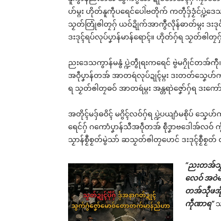
ဟ်မ္ဂး ဟိုတ်နူကဵုပရေင်ပေါဲဗတိုက် ကတဵုဒှ်ဒၟံင်ပ္
သၟတ်တြုံၜါတၠဂှ် ယဝ်ဍိုက်အာကွဳလိုန်ဓာတ်မ္ဂး ဒးဒုင
ဒးဒုၚ်ရပ်လုပ်ပၞာန်မာန်ရောၚ်။ ဟိုတ်ဂှ်ရ သၟတ်ၜါတၠ
ညးဒေသကွာန်မနွံ ပ္ဍဲတွဵုရးကရေင် ဗွဲမဂၠိုင်တအ်ကီု
အဝဵုပၞာန်တအ် အာတရဴလုပ်ဍုၚ်မ္ဂး ဒးတတ်သၞေဟ်ကၚ် 
ရ သၟတ်ၜါတၠဓဝ် အာတရဴမ္ဂး အန္တရာဲဇၞော်ဂှ်ရ ဒး
အတိုၚ်မဒှ်ဓဝိၚ် မဂွိၚ်လဝ်ဂှ်ရ ပ္ဍဲပယျာံမစိုပ် သ
ရေင်ဂှ် ဂကောံပၞာန်သီအဝဵုတအ် စဵုဒၞာဗဒေါအ်လဝ်
သၟာန်စၟဳစၟတ်မွဲသာ် ဆသၟတ်ၜါတၠဟေင် ဒးဒုၚ်စၟဳစၟတ
“ညးတအ်သၟာန်
လေဝ် အဝဲမတ
တအ်သီုဖအိုတ
ကဵုဏာရ”
သ