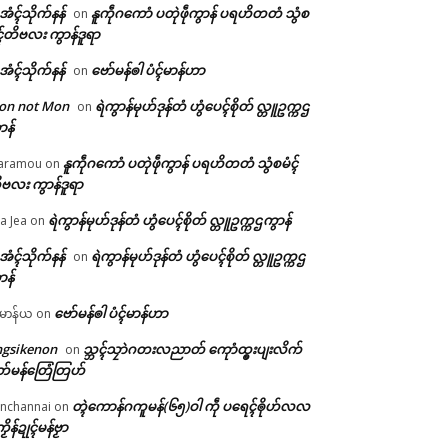
ဲအံၚ်သိုက်နန်
နူကဵုဂကောံ ပတုဲဖဵုကွာန် ပရဟိတတံ သွံစ
on
ၚ်တိဗလး ကွာန်ဒူရာ
ဲအံၚ်သိုက်နန်
ဗော်မန်ၜါ ပံၚ်မာန်ဟာ
on
on not Mon
ရဲကွာန်မုဟ်ဒုန်တံ ဟွံပေၚ်စိုတ် လ္တူဥက္ကဌ
on
ာန်
နူကဵုဂကောံ ပတုဲဖဵုကွာန် ပရဟိတတံ သွံစမံၚ်
aramou
on
ဗလး ကွာန်ဒူရာ
ရဲကွာန်မုဟ်ဒုန်တံ ဟွံပေၚ်စိုတ် လ္တူဥက္ကဌကွာန်
a Jea
on
ဲအံၚ်သိုက်နန်
ရဲကွာန်မုဟ်ဒုန်တံ ဟွံပေၚ်စိုတ် လ္တူဥက္ကဌ
on
ာန်
ဗော်မန်ၜါ ပံၚ်မာန်ဟာ
မာန်ယ
on
ngsikenon
သ္ဘၚ်သၠာဲဂတးလညာတ် ကေုာံထ္ၜးပျးလိက်
on
တ်မန်တြေံတြဟ်
တ္ၚဲကောန်ဂကူမန်(၆၅)ဝါ ကဵု ပရေၚ်ၜိုဟ်လလ
nchannai
on
ကၟိန်ဍုၚ်မန်ဗၟာ