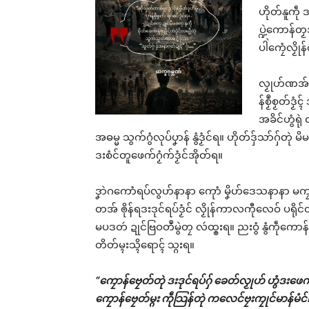
ဟိုတ်နူကဵု 
ပ္ဍဲကောန်တၟ
ပါဲကၠေံလၟိ
လၟုဟ်ဏအ် ပ
န်စၟဳစၟတ်ဒ
အခိင်ဟွံရုဲ
အဓမ္မ သွက်ဂွံလုပ်ပၞာန် နွံဒၟံင်ရ။ ဟိုတ်ဒှ်သာ်ဂှ်တု
ဒးစံင်တူဖေက်ဂၟံက်ဒၟံင်အိုတ်ရ။
ဒၞာဲဂကောံရပ်လွဟ်နာနာ ကေုာံ မၞိဟ်ဒေသနာနာ မကၠုင်ပ
တအ် ၜိုန်ရဒးဒုင်ရပ်ဒၟံင် လၟိုန်ကာလကီုလေဝ် ပရိုင်တအ
မပဒတဴ ဍုင်ဗြဝတဳမွဲတၠ လဴထ္ၜးရ။ ညးဝွံ နွံကဵုကောန်တြ
တိတ်မ္ၚးသ္ၚိရောၚ် သ္ဂးရ။
“ကၠောန်ဗၠေတ်တုဲ ဒးဒုင်ရပ်ဂှ် ခေတ်လၟုဟ် ဟွံဒးဖေက
ကၠောန်ဗၠေတ်မ္ဂး ကဵုသြန်တုဲ ကလေင်ဗၠးကၠုင်မာန်မံင