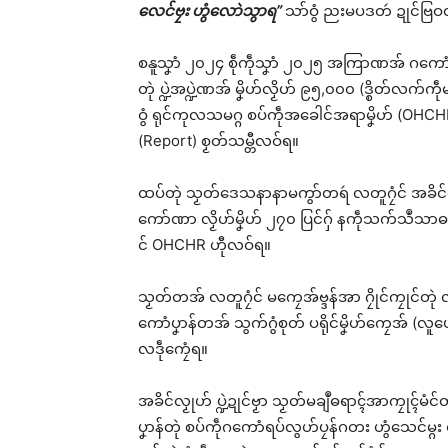
လေင်ဗၠး ဟွံလောဲသွာရ”
သာ်ဝွံ ညးမပဒတဴ ဍုင်ဗြဝတဳ
စနူသၞာံ ၂၀၂၄ စဵုကဵုသၞာံ ၂၀၂၅ အကြာဏအ် ဂကောံပၞ
တုဲ ပ္ဍဲအပ္ဍဲဏအ် မၞိဟ်လၟိဟ် ၉၅,၀၀၀ (ဒ္စိတ်လက်ကဵုမ
ဝွံ ရုင်ကုလသမဂ္ဂ စပ်ကဵုအခေါင်အရာမၞိဟ် (OHCHR)
(Report) စၟတ်သမ္တီလဝ်ရ။
ထပ်တုဲ သၟတ်ဒေသနာနာမကွာ်တရဴ လတူဂၠံင် အခိင်တ္ၚဲ 
ကော်ဏာ လၟိဟ်မၞိဟ် ၂၇၀ ပြင်ဂှ် နကဵုသက်သဳသာဓက 
င် OHCHR ဟီုလဝ်ရ။
သၟတ်တအ် လတူဂၠံင် မကၠေအ်ဗ္ဒန်အာ ဂၠိုင်ကၠုင်တုဲ
ကောံပၞာန်တအ် သွက်ဂွံစုတ် ပရိုင်မၞိဟ်ကၠေအ် (လူ
လဒဵုကၠေံရ။
အခိင်လၟုဟ် ပ္ဍဲဍုင်ဗၟာ သၟတ်မချဳဓရာၚ်အာကၠုၚ်မံင
ပၞာန်တုဲ စပ်ကဵုဂကောံရပ်လွဟ်ပၠန်ဂတး ဟွံသေင်မ္ဂး