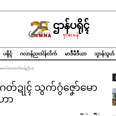
ဌာန်ပရိုၚ်
ဗၠးၜးမန်
ပရိုၚ်
ဂလာန်ညးဒါန်လိက်
မာဒဳမဳဒဳယာ
သၟာန်သွဟ်
ံဇၞော်မောဝ်တောတက်မာန်ညိဟာ
နာဂတ်ဍုၚ် သွက်ဂွံဇၞော်မော
ိဟာ
70
0