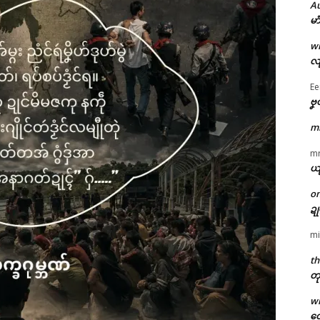
A
မာ
w
လျ
Ee
ဗၞ
m
m
ယ
o
ဍ
mi
th
တု
w
တေ