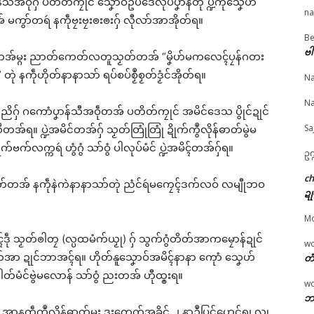
ီအဝဵုဂှ် ပတိတ်ကၠုင် သၞောဝ်ဥပဒေလုပ်ပၞာန်တုဲ ပ္ဍဲကဵုသၞေဟ်
na
ated
မကွာ်တရဴ နကဵုဗၠးဗၠးၜးၜးဂှ် လီုလာ်အာအိုတ်ရ။
Be
© ဌာန်ပရိုၚ်ဗၠးၜးမန်
ဗါ
ၟတ်တအ်မ္ဂး ညာတ်ကေတ်လတူသၟတ်တအ် “မၞိဟ်မကလေၚ်ပၠန်ဂတး
ဲ နကဵုဟိုတ်နာနာသာ် ရပ်စပ်စၟဳစၟတ်ဒၟံင်အိုတ်ရ။
Na
ပ်သၟတ်မန် ဒးလုပ်ယိုက်
မေန်အံင်လှာင် မုဟိုတ်
သၟတ်ဗွိုင်ဍုင်ကၟာဝက
Na
ညိဂှ် ဂကောံပၞာန်သီအဝဵုတအ် ပတိတ်ကၠုင် အမိင်ဒေသ ပွိုင်ဍုင်
် ပ္ဍဲဒပ်ပၞာန်ဗၟာဖအိုတ်မ္
ဒက်မဟာမိတ်ကဵု သမ္မတ
အ် ဒးဒုင်ရပ် ကြပ် (၁၀
 ………
ဍုင်ဗဳဠာရုတ်ရော
တၠ ဒှ်ရဂး
Sa
်သဳတအ်ရ။ ပ္ဍဲအမိင်တအ်ဂှ် သၟတ်တြုံတြုံ ဍိုက်ကွဳလိုန်ဓာတ်မွဲမ
y 27, 2026
July 9, 2026
July 22, 2026
်ဗက်လက္ကရဴ ဟွံဂွံ သာ်ဝွံ ပါလုပ်မံင် ပ္ဍဲအမိၚ်တအ်ဂှ်ရ။
ဥက
"လိက်ပရေၚ်"
In "လိက်ပရေၚ်"
In "ပရိုၚ်"
c
ုက်သၟတ်တအ် နကဵုနဲကဲနာနာသာ်တုဲ ညံင်ရဴမကၠေၚ်ဒက်လဝ် လမျီုဘဝ
ဍု
M
ၚ်ဒဵု သၟတ်ၜါတၠ (လ္ပထမံက်ယၟု) ဂှ် သွက်ဂွံတိတ်အာကမၠောန်ဍုင်
w
်အာ ဍုင်ဘာအၚ်ရ။ ဟိုတ်နူသၞောဝ်အမိၚ်နာနာ ကေုာံ သၞေဟ်
တံ
တ်မံင်ဗွဲမလောန် သာ်ဝွံ ညးတအ် ဟီုထ္ၜးရ။
w
ဘာ
အာနကဵုကွဳလိုန်ဓာတ်မ္ဂး ဒးကေတ်အခိင် ၂ နာဍဳပြင်ဟေင်ရ၊ လၟု