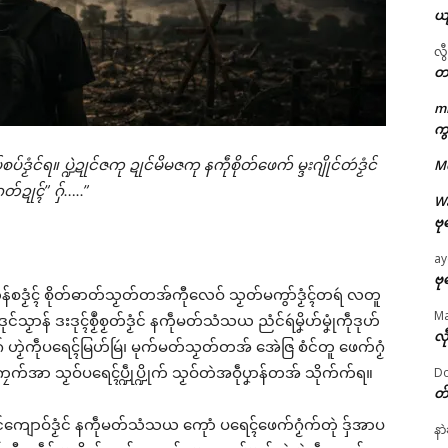
ယ
လွ
တ
m
ဌာန်ပရိုၚ်ဗၠးၜးမန်
ကွ
စပ်ဒၟံင်ရ။ ပ္ဍဲဍုင်ဇကု ဍုင်မိမဇကု နကဵုစိုတ်ဖေက် မ္ဒးဂျိုင်တဴဒၟံင်
M
ရုဲစှ်
်ဍုၚ်” ဂှ်…..”
W
ဗု
ပရိုၚ်လက္ကရဴအိုတ်
ay
🏛 လညာတ်ပါ်ပဲါ
ဗု
ိုန်စဒၟံၚ် စိုတ်ဓာတ်သၟတ်တအ်ကီုလေဝ် သၟတ်မကွာ်ဒၟံၚ်တရဴ လတူ
M
းဒုင်သၟာန် ဒးဒုၚ်စၟဳစၟတ်ဒၟံင် နကဵုမတ်သံသယ ညံင်ရဴမၞိဟ်မၞုံကဵုဒုဟ်
ညးဒါန်လိက်
လီ
ၟဲကဵုပရေၚ်မြဟ်မြဴ၊ မုက်မတ်သၟတ်တအ် အေဲဇြ စံင်တူ ဖေက်ဂၟံ
က်အာ သၟဝ်ပရေၚ်ပ္ဍဵုပ္ဍိုက် သၟဝ်တဲအဝဵုပၞာန်တအ် သိုက်က်ရ။
Do
ဗွဳဒဳယဵု
တ
ဒးဒုင်ကျောဝ်ဒၟံင် နကဵုမတ်သံသယ ကေုာံ ပရေၚ်ဖေက်ဂၟံက်တုဲ ဒှ်အာပ
ကေတ်အဆက်
နာ