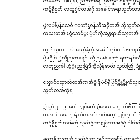
လမ်မတ် (Target) ညးတအ်ရ။ ဗွဲတၟေင် စနူသၞာံပၞာန်သ
Rel
ကၚ်စၟဳစၟတ် လတူဂၠံင်တအ်ဂှ် အခေါင်အရာသၟတ်တအ် 
မွဲလပါ်ပၠန်လေဝ် ဂကောံပၞာန်သီအဝဵုတအ် ဆဵုသ
ကုညးတအ် ဟွံသေင်မ္ဂး မၞိဟ်ကဵုအန္တရာယ်ညးတအ်” တု
ဇၟာ
သွက်သၟတ်တအ် သ္ဂောံနွံကဵုအခေါင်ကွာ်တရဴဗၠးၜးညိ
ဂၠေင
ဂး
ဗွဲမဂၠိုင် ပ္ဍဲတွဵုရးကရေင်၊ တွဵုရးမန် ကေုာံ ရးတနင
Jul
လတူညးၜါ ဟွံဂွံ၊ ညးဗြဴဒဳကွဳလိုန်ဓာတ် သၟတ်တြုံ ဍိုက
In 
သၞောဝ်သၞောတ်တအ်ဏအ်ဝွံ ဒှ်မံင်ဗီုပြင်ပ္ဍဵုပ္ဍိ
သၟတ်တအ်ကီုရ။
ပ္ဍဲသၞာံ ၂၀၂၅ မတုဲကၠုင်တေံ ပ္ဍဲဒေသ ကၞောတ်ၜဳကြု
သအာင် ဒးကၠောန်လိက်အုပ်တတ်ကၠောံဍုၚ်တုဲ တိတ
ကၚ်စၟဳစၟတ်တအ်တုဲ သွက်ဂွံအာဍုၚ်ဘာအၚ်ဂှ် ဝါတ်ဂါ
နူကွာန်ညးတအ် သွက်ဂွံအာ ဍုင်ဘာအၚ်ဂှ် ကၠာတေံ 