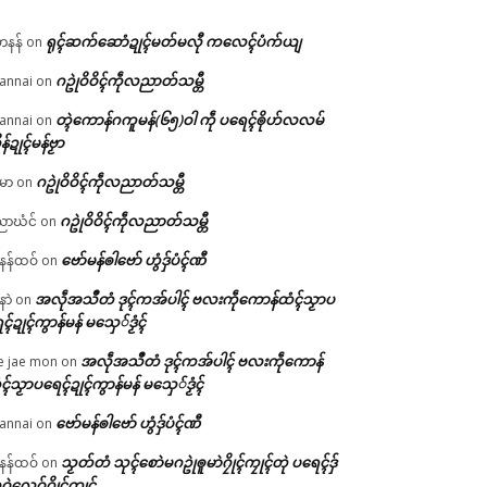
ရုၚ်ဆက်ဆောံဍုၚ်မတ်မလီု ကလေၚ်ပံက်ယျ
ဟနန်
on
ဂဥုဲဝိဝိၚ်ကဵုလညာတ်သမ္တီ
annai
on
တ္ၚဲကောန်ဂကူမန်(၆၅)ဝါ ကဵု ပရေၚ်ၜိုဟ်လလမ်
annai
on
ိန်ဍုၚ်မန်ဗၟာ
ဂဥုဲဝိဝိၚ်ကဵုလညာတ်သမ္တီ
မာ
on
ဂဥုဲဝိဝိၚ်ကဵုလညာတ်သမ္တီ
ာဃံင်
on
ဗော်မန်ၜါဗော် ဟွံဒှ်ပံၚ်ဏီ
န်ထဝ်
on
အလဵုအသဳတံ ဒုၚ်ကအ်ပါၚ် ဗလးကဵုကောန်ထံၚ်သၟာပ
နာဲ
on
ၚ်ဍုၚ်ကွာန်မန် မသှေ်ဒၟံၚ်
အလဵုအသဳတံ ဒုၚ်ကအ်ပါၚ် ဗလးကဵုကောန်
e jae mon
on
ၚ်သၟာပရေၚ်ဍုၚ်ကွာန်မန် မသှေ်ဒၟံၚ်
ဗော်မန်ၜါဗော် ဟွံဒှ်ပံၚ်ဏီ
annai
on
သၟတ်တံ သုၚ်စောဲမဂဥုဲၜူမာဲဂၠိုၚ်ကၠုၚ်တုဲ ပရေၚ်ဒှ်
န်ထဝ်
on
ဝဲလေဝ်ဂၠိုၚ်ကၠုၚ်