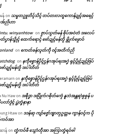
ျ
သမ္မတဥူတိၚ်သိၚ် တပ်တးလတူကောန်ဍုၚ်အရေၚ်
ီမန်
on
အ်ညိဟာ
intu. winyanhtow
ဇၟာပ်သၟတ်မန် စိုပ်အဝဲတံ ဒးလေပ်
on
တ်ပၞာန်သ္ဇိုၚ် ထေက်ရောၚ် ဗော်ဍုၚ်မန်တၟိ ဖ္တိုက်ဖၟောဝ်
onland
ကေတ်ခန်လ္ၚတ်ကဵု ၀ၚ်အတိက်ညိ
on
atchdog
နကဵုစၞောန်ပၟိၚ်ဌန်ဂအုပ်ရးအဂၞဲ ရုၚ်ပွိုၚ်ဍုၚ်ဇြပ်
on
ဗော်ဍုၚ်မန်တၟိ ဒးပဲါတိတ်
နကဵုစၞောန်ပၟိၚ်ဌန်ဂအုပ်ရးအဂၞဲ ရုၚ်ပွိုၚ်ဍုၚ်ဇြပ်
eramarn
on
ဗော်ဍုၚ်မန်တၟိ ဒးပဲါတိတ်
ဒးစဵုဒၞာ ဒးပြိုက်ဂစိုတ်ကၠေံ နူဘဲအန္တရာဲစၟစၟန် ပ
a Nu Haw
on
ုပလာ်ဒၟံၚ် ပ္ဍဲတၞံနာနာ
ဒဒန်ဆု ကျာ်ဇၞော်အ္စာတၠဥတ္တမ ကွာန်ဝၚ်က ပို
ung Htaw
on
်ကဝ်အာ
တၞံကဝ်ဖီ သ္ဂောံတဵုအာ အကြာတၞံရဝ်ဗါ
ဲဆာန်
on