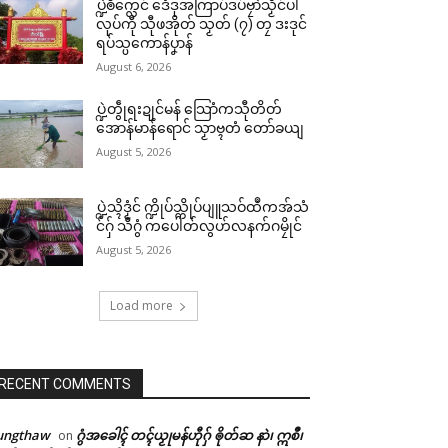
ပ္ဍဲၜဳက္လေင် ဒေံဒုအကြာပ်ဒပ်ဗၠာဲသၟိင်ပါ
လုပ်ကီု သီုဖအိုတ် သၟတ် (၇) တၠ ဒးဒုင်
ရပ်သ္ပကောန်ပၞာန်
August 6, 2026
ပ္ဍဲတွဵုရးဍုင်မန် သြောံကသီုတိတ်
အောန်မာန်ရောင် သၟာဗ္ၚတံ တော်ခယျ
August 5, 2026
ပ္ဍဲသ္ၚိဒၟံင် က္ဍိုပ်သ္ကိုပ်ပျူသဝ်ထဳကအ်သံ
င်ဂှ် သီဂွံ ကပေါတ်လွဟ်လနက်ဂမၠိုင်
August 5, 2026
Load more
RECENT COMMENTS
ungthaw
ဂွံအခေါၚ် တၚ်ယၟုမန်ဟီုဂှ် ၜိုတ်ဆ နာဲ၊ ဣစဳ၊
on