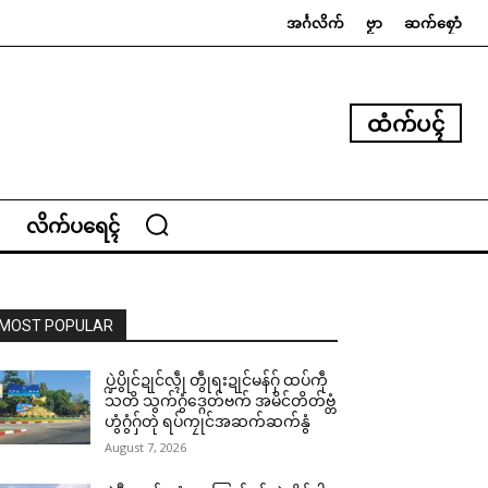
အၚ်္ဂလိက်
ဗၟာ
ဆက်စၠောံ
ထံက်ပၚ်
လိက်ပရေၚ်
MOST POPULAR
ပ္ဍဲပွိုင်ဍုင်လ္ၚဵု တွဵုရးဍုင်မန်ဂှ် ထပ်ကဵု
သတိ သွက်ဂွံဒ္ဂေတ်ဗက် အမိင်တိတ်ဗ္တံ
ဟွံဂွံဂှ်တုဲ ရပ်ကၠုင်အဆက်ဆက်နွံ
August 7, 2026