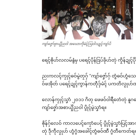
ကျာ်ဇၞော်ဗၟာယှိုဲညဝါ အဃောကဵုမံၚ်သြဝါဒဍုၚ်ကျာ်ပိ
ရေၚ်ၜိုဟ်လလမ်နွံမှ ပရေၚ်ပိုန်ဒြပ်ခိုဟ်တုဲ ကၟိန်ဍုၚ
ညးကလၚ်ကၠုၚ်ဓဝ်မွဲတၠဂှ် “ကျာ်ဇၞော်ဂှ် တွံဓဝ်ဟွံသ
ဝ်ဖအိုတ် ပရေၚ်ဍုၚ်ကွာန်ကတဵုဒှ်မံၚ် ပကတိလၟုဟ်ဏ
လောန်ကၠုၚ်သၞာံ ၂၀၁၁ ဂိတု ဖေဖဝ်ဝါရဳတေံတုဲ န
ကျာ်ဇၞော်အစာယှိုဲညဝါ ပွိုၚ်မွဲသၞာံရ။
ၜိုန်ဂှ်လေဝ် ကာလပေၚ်ကၠောံပေၚ် ပွိုၚ်မွဲသၞာံပြၚ်
တုဲ ဒဵုကဵုလၟုဟ် ဟွံဂွံအခေါၚ်တွံဓဝ်ဏီ ဂွံတီကေတ်ရ
Rel