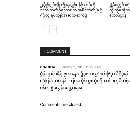
ပ္ဍဲပွိုင်ဍုင်လ္ၚဵု တွဵုရးဍုင်မန်ဂှ် ထပ်ကဵု
ပ္ဍဲၜဳက္လေင် 
သတိ သွက်ဂွံဒ္ဂေတ်ဗက် အမိင်တိတ်ဗ္တံဟွံ
ကီု သီုဖအိုတ်
ဂွံဂှ်တုဲ ရပ်ကၠုင်အဆက်ဆက်နွံ
ကောန်ပၞာန်
1 COMMENT
channai
January 2, 2013 At 1:20 AM
ဗ္စိုပ် ဌာန်ပရိုၚ် ဗၠးၜးမန် ပရိုၚ်ၜက်သၞာံၜက်ဗြဲဂှ် သီဂိုၚ်ရု
ဏံပြဟ်ဟ်မာန်ဂှ် သြဝ်ပတိုန်ထ္ၜးကဵုပုရိသာဒ်ဂကူပိ
မန်တံ ဗွဲလၟေၚ်မေတ္တာရအဴ
Comments are closed.