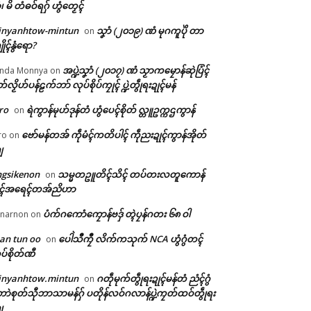
ံ၊ မိ တံဓဝ်ရဂှ် ဟွံတၟေၚ်
inyanhtow-mintun
သၞာံ (၂၀၁၉) ဏံ မုဂကူပိုဲ တာ
on
ိုၚ်နွံရော?
အပ္ဍဲသၞာံ (၂၀၁၇) ဏံ သၟာကမၠောန်ဆုဲပြံၚ်
nda Monnya
on
တ်လၟိဟ်ပန်ဠက်ဘာ် လုပ်စိုပ်ကၠုၚ် ပ္ဍဲတွဵုရးဍုၚ်မန်
ro
ရဲကွာန်မုဟ်ဒုန်တံ ဟွံပေၚ်စိုတ် လ္တူဥက္ကဌကွာန်
on
ဗော်မန်တအ် ကဵုမံၚ်ကတိပါၚ် ကဵုညးဍုၚ်ကွာန်အိုတ်
ro
on
ျ
ngsikenon
သမ္မတဥူတိၚ်သိၚ် တပ်တးလတူကောန်
on
ုၚ်အရေၚ်တအ်ညိဟာ
ပံက်ဂကောံကၠောန်ဗဒှ် တ္ၚဲပၠန်ဂတး ၆၈ ဝါ
narnon
on
an tun oo
ပေါဲသဳကၠဳ လိက်ကသုက် NCA ဟွံဂွံတၚ်
on
ပ်စိုတ်ဏီ
inyanhtow.mintun
ဂတဵုမုက်တွဵုရးဍုၚ်မန်တံ ညံၚ်ဂွံ
on
ာဲစုတ်သီုဘာသာမန်ဂှ် ပတိုန်လဝ်ဂလာန်ပ္ဍဲကၠတ်ထဝ်တွဵုရး
ျ