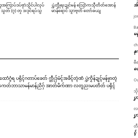
အ
ဒေံဒုအကြာပ်ဒပ်ဗၠာဲသၟိင်ပါလုပ်
ပ္ဍဲတွဵုရးဍုင်မန် သြောံကသီုတိတ်အောန်
 သၟတ် (၇) တၠ ဒးဒုင်ရပ်သ္ပ
မာန်ရောင် သၟာဗ္ၚတံ တော်ခယျ
jo
Ba
မန
ch
နု
ဗီ
ဖျ
ပ်ထောံဂွံရ ပရိုၚ်ဂတာပ်ခေတ် က္တဵုဒှ်မံၚ်အခိၚ်တ္ၚဲဏံ ပ္ဍဲကၟိန်ဍုၚ်မန်ဗၟာတ္ၚဲ
Ou
ုယ်ဗှ်ကေတ်ဘာသာမန်မာန်ညိဂှ် အာတ်မိက်ဏာ လတူညးမပတိတ် ပရိုၚ်
သိ
ပၞာ
လဂ္
ပၞာ
တီ
ၚ်