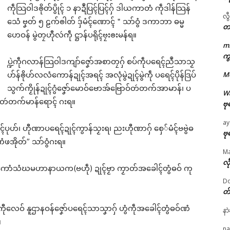
ကဵုသြဝါဒၜိုတ်ပွိုၚ် ၁ နာဍဳပြၚ်ပြၚ်ဂှ် ဒါယကာတံ ကဵုဒါန်သြန်
လွ
သေံ ဗၞတ် ၅ ဠက်ၜါတ် ဒှ်မံၚ်ဏောၚ်＂သာ်ဝွံ ဒကာဘာ ဓမ္မ
တ
ဟေဝန် မွဲတၠဟီုလဴကဵု ဋ္ဌာန်ပရိုၚ်ဗၠးၜးမန်ရ။
m
ကွ
ဌာန်ပရိုၚ်ဗၠးၜးမန်
ပ္ဍဲကဵုဂလာန်သြဝါဒကျာ်ဇၞော်အစာတၠဂှ် စပ်ကဵုပရေၚ်ညဳသာသၟ
ဟ်န်ၜိုဟ်လလံကောန်ဍုၚ်အရၚ် အလုံမွဲဍုၚ်မွဲကဵု ပရေၚ်ပိုန်ဒြပ်
M
ရုဲစှ်
သွက်ကၟိုန်ဍုၚ်ဂွံဇၞော်မောဝ်ဗောအ်ဗြောဝ်တဴတက်အာမာန်၊ ပ
W
်ပိုဲတဴတက်မာန်ရောၚ် ဂးရ။
ဗု
ပရိုၚ်လက္ကရဴအိုတ်
ay
ေၚ်ပုဟ်၊ ဟီုဏာပရေၚ်ဍုၚ်ကွာန်သၟးရ၊ ညးဟီုဏာဂှ် စှေ်မံၚ်ဗဗွဲဓ
ဗု
ံဖအိုတ်” သာ်ဝွံဂးရ။
🏛 လညာတ်ပါ်ပဲါ
M
လီ
ညးဒါန်လိက်
ူဂကောံသံဃမဟာနာယက(ဗဟဵု) ဍုၚ်ဗၟာ ကၟာတ်အခေါၚ်တွံဓဝ် ကု
Do
တ
ဗွဳဒဳယဵု
အာကီုလေဝ် နူဌာနဝန်ဇၞော်ပရေၚ်သာသၞာဂှ် ဟွံကဵုအခေါၚ်တွံဓဝ်ဏံ
နာ
ကေတ်အဆက်
။
ated
na