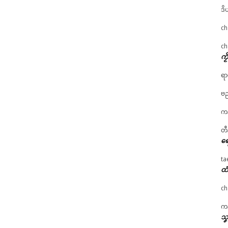
ဒိ
ch
ch
ကၟ
ရာ
ဗည
ကန
တီ
ရေ
ta
ထံ
ch
ကန
သၞ