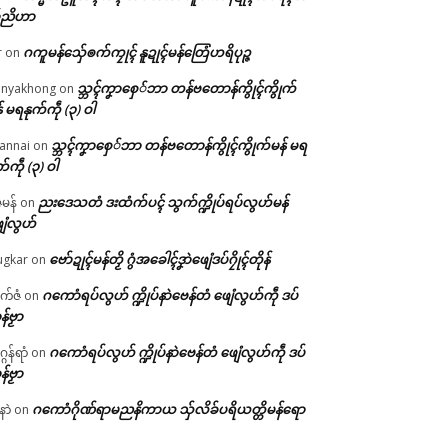
်ညိဟာ
ဂကူမန်​သှ်ေၜက်ကၠုၚ် နူဍုၚ်မန်တြေံဟရိပုဉ္ဇ
r
on
သ္ဘၚ်ကၞာစှေ်ဘာ တန်ဗတောန်ကွိုၚ်ကွိုက်
nyakhong
on
် မရနုက်ကဵု (၃) ဝါ
သ္ဘၚ်ကၞာစှေ်ဘာ တန်ဗတောန်ကွိုၚ်ကွိုက်မန် မရ
annai
on
က်ကဵု (၃) ဝါ
ညးဒေသတံ ဒးထံက်ပၚ် သွက်က္ဍိုပ်ရပ်လွဟ်မန်
ဇမန်
on
ေံလွဟ်
ဗော်ဍုၚ်မန်တၟိ ဂွံအခေါၚ်ဒၞာဲဖျေံဒပ်ဂၠိုၚ်တိုန်
gkar
on
ဂကောံရပ်လွဟ် က္ဍိုပ်နာဲဗေန်တံ ဖျေံလွဟ်ကဵု ဒပ်
ုက်ဇံ
on
န်ဗၟာ
ဂကောံရပ်လွဟ် က္ဍိုပ်နာဲဗေန်တံ ဖျေံလွဟ်ကဵု ဒပ်
ဂန်ရာံ
on
န်ဗၟာ
ဂကောံဂိုဏ်ရာမညနိကာယ သှ်လိခ်ပရိယတ္တိမန်ရော
နာဲ
on