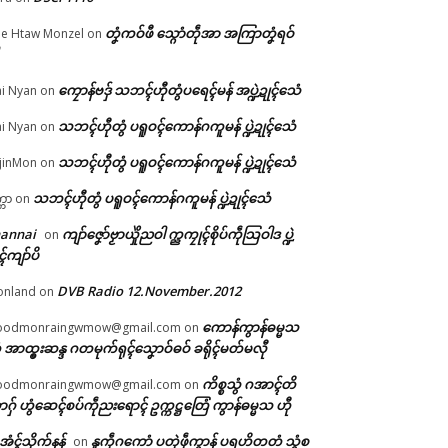
တၞံကဝ်ဖီ သ္ဂောံတဵုအာ အကြာတၞံရဝ်
e Htaw Monzel
on
ကၠောန်ဗဒှ် သဘၚ်ဟီုတွံပရေၚ်မန် အပ္ဍဲဍုၚ်သေံ
i Nyan
on
်ၜ
သဘၚ်ဟီုတွံ ပရူဝၚ်ကောန်ဂကူမန် ပ္ဍဲဍုၚ်သေံ
i Nyan
on
ိက်
္
သဘၚ်ဟီုတွံ ပရူဝၚ်ကောန်ဂကူမန် ပ္ဍဲဍုၚ်သေံ
jinMon
on
သဘၚ်ဟီုတွံ ပရူဝၚ်ကောန်ဂကူမန် ပ္ဍဲဍုၚ်သေံ
္ကာ
on
hannai
ကျာ်ဇၞော်ဗၟာယှိုဲညဝါ က္ညကၠုၚ်စိုပ်ကဵုသြဝါဒ ပ္ဍဲ
on
ၚ်ကျာ်ပိ
DVB Radio 12.November.2012
onland
on
ကောန်ကွာန်ဓမ္မသ
oodmonraingwmow@gmail.com
on
 အာထ္ၜးဆန္ဒ ဂတမုက်ရုၚ်သၞောဝ်ဓဝ် ခရိုၚ်မတ်မလီု
ကိစ္စသွံ ဂအာၚ်တိ
oodmonraingwmow@gmail.com
on
ဂှ် ဟွံဆေၚ်စပ်ကဵုညးရောၚ် ဥက္ကဋ္ဌတြေံ ကွာန်ဓမ္မသ ဟီု
ဲအံၚ်သိုက်နန်
နူကဵုဂကောံ ပတုဲဖဵုကွာန် ပရဟိတတံ သွံစ
on