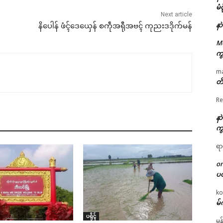
မံ
Next article
နာ
နိပေါန် ဖံၚ်ဒေယှေန် စကဵုအရီုအဗၚ် ကုညးဒဒိုက်မန်
M
ကွ
m
တိ
Re
နာ
ကွ
ရာ
o
ပ
ko
မ်
ပရိုၚ်
မန