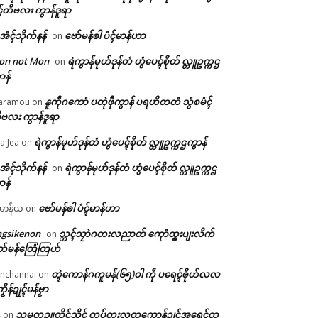
ၚ်တိဗလး ကွာန်ဒူရာ
ဲအံၚ်သိုက်နန်
ဗော်မန်ၜါ ပံၚ်မာန်ဟာ
on
on not Mon
ရဲကွာန်မုဟ်ဒုန်တံ ဟွံပေၚ်စိုတ် လ္တူဥက္ကဌ
on
ာန်
နူကဵုဂကောံ ပတုဲဖဵုကွာန် ပရဟိတတံ သွံစမံၚ်
aramou
on
ဗလး ကွာန်ဒူရာ
ရဲကွာန်မုဟ်ဒုန်တံ ဟွံပေၚ်စိုတ် လ္တူဥက္ကဌကွာန်
a Jea
on
ဲအံၚ်သိုက်နန်
ရဲကွာန်မုဟ်ဒုန်တံ ဟွံပေၚ်စိုတ် လ္တူဥက္ကဌ
on
ာန်
ဗော်မန်ၜါ ပံၚ်မာန်ဟာ
မာန်ယ
on
ngsikenon
သ္ဘၚ်သၠာဲဂတးလညာတ် ကေုာံထ္ၜးပျးလိက်
on
တ်မန်တြေံတြဟ်
တ္ၚဲကောန်ဂကူမန်(၆၅)ဝါ ကဵု ပရေၚ်ၜိုဟ်လလ
nchannai
on
ကၟိန်ဍုၚ်မန်ဗၟာ
သမ္မတဥူတိၚ်သိၚ် တပ်တးလတူကောန်ဍုၚ်အရေၚ်တ
်
on