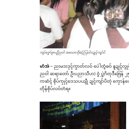
ကျာ်ဇၞော်ဗၟာယှိုဲညဝါ အဃောကဵုမံၚ်သြဝါဒဍုၚ်ကျာ်ပိ
မာံအဲ
– ညးမဒးဒုၚ်ကၟာတ်လဝ် ပေဲါတွံဓဝ် နူဍုၚ်လ္ဂု
ညဝါ ဆရာတော် ဦးပညာသီဟ) ဝွံ ပ္ဍဲဂိတုဒဳဇြေန် ၂၅ အခိ
ကဆံၚ် စိုပ်ကၠုၚ်ဒေသပယျဵု ဍုၚ်ကျာ်ပိတုဲ ကၠေ
တိုန်စိုပ်လဝ်တံရ။