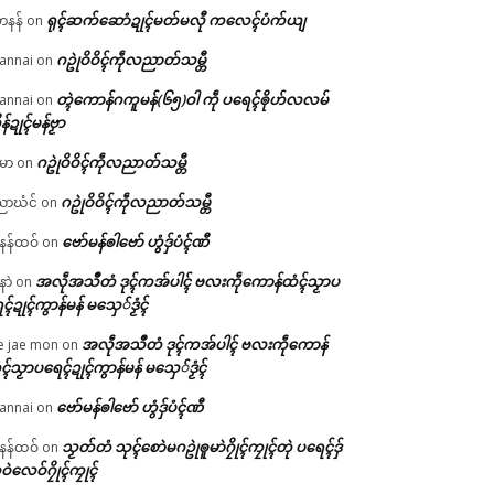
ရုၚ်ဆက်ဆောံဍုၚ်မတ်မလီု ကလေၚ်ပံက်ယျ
ဟနန်
on
ဂဥုဲဝိဝိၚ်ကဵုလညာတ်သမ္တီ
annai
on
တ္ၚဲကောန်ဂကူမန်(၆၅)ဝါ ကဵု ပရေၚ်ၜိုဟ်လလမ်
annai
on
ိန်ဍုၚ်မန်ဗၟာ
ဂဥုဲဝိဝိၚ်ကဵုလညာတ်သမ္တီ
မာ
on
ဂဥုဲဝိဝိၚ်ကဵုလညာတ်သမ္တီ
ာဃံင်
on
ဗော်မန်ၜါဗော် ဟွံဒှ်ပံၚ်ဏီ
န်ထဝ်
on
အလဵုအသဳတံ ဒုၚ်ကအ်ပါၚ် ဗလးကဵုကောန်ထံၚ်သၟာပ
နာဲ
on
ၚ်ဍုၚ်ကွာန်မန် မသှေ်ဒၟံၚ်
အလဵုအသဳတံ ဒုၚ်ကအ်ပါၚ် ဗလးကဵုကောန်
e jae mon
on
ၚ်သၟာပရေၚ်ဍုၚ်ကွာန်မန် မသှေ်ဒၟံၚ်
ဗော်မန်ၜါဗော် ဟွံဒှ်ပံၚ်ဏီ
annai
on
သၟတ်တံ သုၚ်စောဲမဂဥုဲၜူမာဲဂၠိုၚ်ကၠုၚ်တုဲ ပရေၚ်ဒှ်
န်ထဝ်
on
ဝဲလေဝ်ဂၠိုၚ်ကၠုၚ်