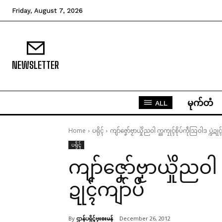
Friday, August 7, 2026
NEWSLETTER
မုက်တံ
ALL
Home
ပရိုၚ်
ကျာ်ဇၞော်ဗၟာယှိုဲညဝါ က္ညကၠုၚ်စိုပ်ကဵုသြဝါဒ ပ္ဍဲဍုၚ
ပရိုၚ်
ကျာ်ဇၞော်ဗၟာယှိုဲညဝါ 
ဍုၚ်ကျာ်ပိ
By
ဌာန်ပရိုၚ်ဗၠးၜးမန်
December 26, 2012