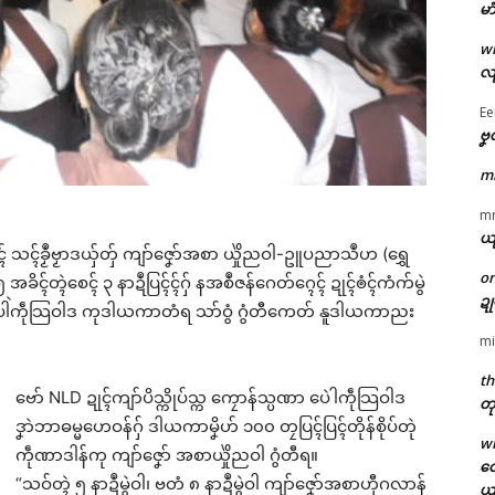
မာ
w
လျ
Ee
ဗၞ
m
m
ယ
ၚ် သၚ်ခၟဳဗၟာဒယှ်တှ် ကျာ်ဇၞော်အစာ ယှိုဲညဝါ-ဥူပညာသဳဟ (ရွှေ
o
ၚ်တ္ၚဲစေၚ် ၃ နာဍဳပြၚ်ၚ်ဂှ် နအစဳဇန်ဂေတ်ဂ္ၚေၚ် ဍုၚ်ၜံၚ်ကံက်မွဲ
ဍ
ာန်ပေါဲကဵုသြဝါဒ ကုဒါယကာတံရ သာ်ဝွံ ဂွံတီကေတ် နူဒါယကာညး
mi
th
ဗော် NLD ဍုၚ်ကျာ်ပိသ္ကိုပ်သ္က ကၠောန်သ္ပဏာ ပေဲါကဵုသြဝါဒ
တု
ဒၞာဲဘာဓမ္မဟေဝန်ဂှ် ဒါယကာမၞိဟ် ၁၀၀ တၠပြၚ်ပြၚ်တိုန်စိုပ်တုဲ
w
ကဵုဏာဒါန်ကု ကျာ်ဇၞော် အစာယှိုဲညဝါ ဂွံတီရ။
တေ
“သဝ်တ္ၚဲ ၅ နာဍဳမွဲဝါ၊ ဗတံ ၈ နာဍဳမွဲဝါ ကျာ်ဇၞော်အစာဟီုဂလာန်
ယ