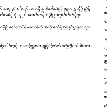
Be
သာဓု ဒၞာဲကျာ်ဇၞော်အစာယှိုဲညဝါတန်တဴဒၟံၚ် ဗုဒ္ဓတက္ကသဵုဂှ် ညံၚ်
ဗါ
© ဌာန်ပရိုၚ်ဗၠးၜးမန်
အမိၚ်တုဲ လၟုဟ်ဒးဆက်တန်တဴဒၟံၚ် ဒၞာဲတၞဟ်ဟ်တံဂှ်ရ။
Na
းတအ် ဟီု မုညးတအ်
အသေအဟာန် တ္ရဲကောန်
ညးဒးဘဲပၟတ်ကွာန်ဂဒုၚ
်ဂမၠိုၚ် ရှေ်သှေ်ဗွဲမလောန်တုဲ အလဵုအသဳရဲအုပ်ဓုပ်ပၞာန်တံ ကၟာ
Na
– စပ်ကဵုအကာဲအရာ ဍု
ဂကူမန် မရနုက်ကဵု (၇၉)
ဝ်တံ နအလဵုဆန္ဒဇကု မ
ာ်ပိ
ဝါ ကွာန်ပလိုၚ်ဂျပါန် အလုံ
ဂွံရေၚ်တၠုၚ် ကမၠောန်က
Sa
y 7, 2026
ပွိုၚ်ဍုၚ်ကျာ်ပိ
လေၚ်ဒက်ပ္တန်တၟိဂး
 အခိၚ်ဒေါဝ်တ္ၚဲဂှ် ကလေၚ်က္ညစဴအာဍုၚ်ၜံၚ်ကံက် နကဵုကွဳစက်ဒါယကာ
"Vox Pop"
February 2, 2026
March 12, 2026
ဥက
In "ပရိုၚ်"
In "ပရိုၚ်"
c
ဍု
M
w
တံ
w
ဘာ
နာ