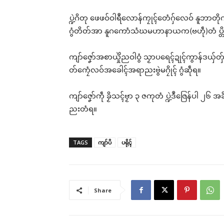
ပ္ဍဲဂိတု ဖေဖဝ်ဝါရဳလောန်ကၠုၚ်တေံဂှ်လေဝ် နူဘာတိုက်
ဂွံတိတ်အာ နူဂကောံသံဃမဟာနာယက(ဗဟဵု)တံ ပ္တိတ်
မုည
ကျာ်ဇၞော်အစာယှိုဲညဝါဝွံ သၟာပရေၚ်ဍုၚ်ကွာန်ဒယှ်တှ
ဂး 
တ်ကၠေံလဝ်အခေါၚ်အရာညးဗွဲမဂၠိုၚ် ဂွံဆဵုရ။
င်ကျ
Jul
ကျာ်ဇၞော်ကဵု ခၟိသၚ်ဗၟာ ၃ ဇကုတံ ပ္ဍဲဒဳဇြေန်ပါ ၂၆
In 
ညးတံရ။
TAGS
ကျာ်ပိ
ပရိုၚ်
Share