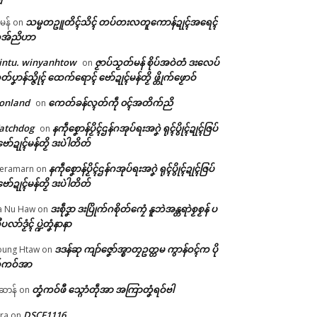
သမ္မတဥူတိၚ်သိၚ် တပ်တးလတူကောန်ဍုၚ်အရေၚ်
ီမန်
on
အ်ညိဟာ
intu. winyanhtow
ဇၟာပ်သၟတ်မန် စိုပ်အဝဲတံ ဒးလေပ်
on
တ်ပၞာန်သ္ဇိုၚ် ထေက်ရောၚ် ဗော်ဍုၚ်မန်တၟိ ဖ္တိုက်ဖၟောဝ်
onland
ကေတ်ခန်လ္ၚတ်ကဵု ၀ၚ်အတိက်ညိ
on
atchdog
နကဵုစၞောန်ပၟိၚ်ဌန်ဂအုပ်ရးအဂၞဲ ရုၚ်ပွိုၚ်ဍုၚ်ဇြပ်
on
ဗော်ဍုၚ်မန်တၟိ ဒးပဲါတိတ်
နကဵုစၞောန်ပၟိၚ်ဌန်ဂအုပ်ရးအဂၞဲ ရုၚ်ပွိုၚ်ဍုၚ်ဇြပ်
eramarn
on
ဗော်ဍုၚ်မန်တၟိ ဒးပဲါတိတ်
ဒးစဵုဒၞာ ဒးပြိုက်ဂစိုတ်ကၠေံ နူဘဲအန္တရာဲစၟစၟန် ပ
a Nu Haw
on
ုပလာ်ဒၟံၚ် ပ္ဍဲတၞံနာနာ
ဒဒန်ဆု ကျာ်ဇၞော်အ္စာတၠဥတ္တမ ကွာန်ဝၚ်က ပို
ung Htaw
on
်ကဝ်အာ
တၞံကဝ်ဖီ သ္ဂောံတဵုအာ အကြာတၞံရဝ်ဗါ
ဲဆာန်
on
DSCF1116
ra
on