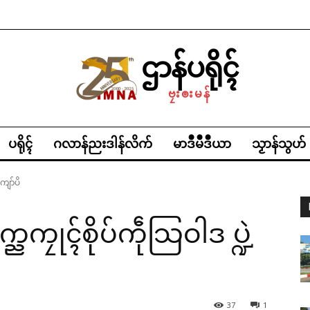
ဌာန်ပရိုၚ်
ဗၠးၜးမန်
ပရိုၚ်
ဂလာန်ညးဒါန်လိက်
မာဒဳမဳဒဳယာ
သၟာန်သွဟ်
်ကျာ်ပိ
က္ညကၠုၚ်စိုပ်ကဵုသြဝါဒ ပ္ဍဲ
37
1