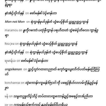
န်ဒူရာ
နာဲအံၚ်သိုက်နန်
ဗော်မန်ၜါ ပံၚ်မာန်ဟာ
on
Mon not Mon
ရဲကွာန်မုဟ်ဒုန်တံ ဟွံပေၚ်စိုတ် လ္တူဥက္ကဌကွာန်
on
နူကဵုဂကောံ ပတုဲဖဵုကွာန် ပရဟိတတံ သွံစမံၚ်တိဗလး ကွာန်ဒူ
maramou
on
ရာ
ရဲကွာန်မုဟ်ဒုန်တံ ဟွံပေၚ်စိုတ် လ္တူဥက္ကဌကွာန်
Rea Jea
on
နာဲအံၚ်သိုက်နန်
ရဲကွာန်မုဟ်ဒုန်တံ ဟွံပေၚ်စိုတ် လ္တူဥက္ကဌကွာန်
on
ဗော်မန်ၜါ ပံၚ်မာန်ဟာ
ရာမာန်ယ
on
ongsikenon
သ္ဘၚ်သၠာဲဂတးလညာတ် ကေုာံထ္ၜးပျးလိက်ပတ်မန်တြေံတြ
on
ဟ်
တ္ၚဲကောန်ဂကူမန်(၆၅)ဝါ ကဵု ပရေၚ်ၜိုဟ်လလမ်ကၟိန်ဍုၚ်မန်
konchannai
on
ဗၟာ
သမ္မတဥူတိၚ်သိၚ် တပ်တးလတူကောန်ဍုၚ်အရေၚ်တအ်ညိဟာ
မန်
on
ဂကူမန်​သှ်ေၜက်ကၠုၚ် နူဍုၚ်မန်တြေံဟရိပုဉ္ဇ
jor
on