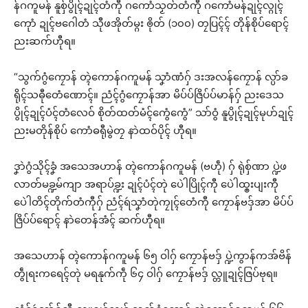
န်ဂကူမန် နူစှ်ပွိုၚ်ဍုၚ်တံကီု ဂကောံသၟတ်တံကီု ဂကောံမန်ဍုၚ်လ္ဂုၚ်
ကေုာံ ဍုၚ်ဗဂေါတံ သီုဖအိုတ်မ္ဂး ၜိုတ် (၁၀၀) တၠပြၚ်ၚ် တိုန်စိုပ်ရောၚ်
ညးဆက်ဟီုရ။
“သွက်ဂွံကၠောန် တ္ၚဲကောန်ဂကူမန် သၞာံဏံဂှ် ဒးအလန်ကၠောန် လ္ပာ်ခ
ရိုၚ်သဓီုတေံဏောၚ်။ ညံၚ်ဂွံကၠောန်အာ မိပ်ပ်ဇြိပ်ပ်မာန်ဂှ် ညးဒေသ
ပွိုၚ်ဍုၚ်ပံၚ်တံလေဝ် စိုတ်ထတ်မံၚ်ကွေံကွေံ” သာ်ဝွံ နူပွိုၚ်ဍုၚ်မုဟ်ဍုၚ်
ညးမတိုန်စိုပ် ကောံဓရီုမွဲတၠ နာဲထဝ်ပိုၚ် ဟီုရ။
ဒၞာဲဂွံသိုၚ်ခၞံ အသေအဟာန် တ္ၚဲကောန်ဂကူမန် (ဗဟဵု) ဂှ် ရုဲစှ်ဏာ ပ္ဍဲဖ
လာတ်မခ္ဍမ်ကျာ အရာပ်ခ္ဍး ဍုၚ်ပံၚ်တုဲ ပေဲါပြိုၚ်ကီု ပေဲါထ္ၜးပျးကီု
ပေဲါတိၚ်တိုက်တံကီုဂှ် ညံၚ်ရဴသၞာံတုဲကၠုၚ်တေံကီု ကၠောန်ဗဒှ်အာ မိပ်ပ်
ဇြိပ်ပ်ရောၚ် နာဲတေန်အံၚ် ဆက်ဟီုရ။
အသေဟာန် တ္ၚဲကောန်ဂကူမန် ၆၅ ဝါဂှ် ကၠောန်ဗဒှ် ပ္ဍဲကွာန်ကအ်ဗိန်
တွဵုရးကရေၚ်တုဲ မရနုက်ကဵု ၆၄ ဝါဂှ် ကၠောန်ဗဒှ် လ္တူဍုၚ်ဇြပ်ဗုရ။