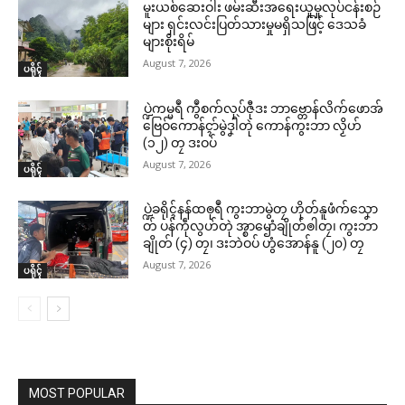
မူးယစ်ဆေးဝါး ဖမ်းဆီးအရေးယူမှုလုပ်ငန်းစဉ်
များ ရှင်းလင်းပြတ်သားမှုမရှိသဖြင့် ဒေသခံ
များစိုးရိမ်
August 7, 2026
ပရိုၚ်
ပ္ဍဲကမ္မရဳ ကွဳစက်လုပ်ဇီုဒး ဘာဗ္တောန်လိက်ဖောအ်
ဗြေဝ်ကောန်ၚာ်မွဲဒၞါဲတုဲ ကောန်ကွးဘာ လၟိဟ်
(၁၂) တၠ ဒးဝပ်
August 7, 2026
ပရိုၚ်
ပ္ဍဲခရိုၚ်နန်ထၜုရဳ ကွးဘာမွဲတၠ ဟိုတ်နူဖံက်သၞော
တ် ပန်ကဵုလွဟ်တုဲ အ္စာၝောံချိုတ်ၜါတၠ၊ ကွးဘာ
ချိုတ် (၄) တၠ၊ ဒးဘဲဝပ် ဟွံအောန်နူ (၂၀) တၠ
August 7, 2026
ပရိုၚ်
MOST POPULAR