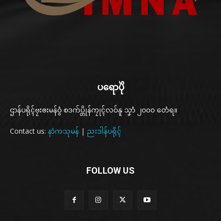
ပရောပိုဲ
ဌာန်ပရိုၚ်ဗၠးၜးမန်ဝွံ စဒက်ပ္တိုန်ကၠုၚ်လဝ်နူ သၞာံ ၂၀၀၀ တေံရ။
Contact us:
နာဲကသုမန်
|
ညးဒါန်ပရိုၚ်
FOLLOW US