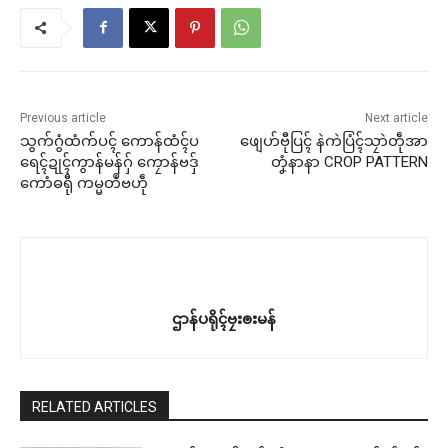
Previous article
Next article
သွက်ဂွံထံက်ပၚ် ကောန်ထံၚ်ပ
ဖျေဟ်ဗီုပြၚ် နဲကဲပြံၚ်သၠာဲတဵုအာ
ရေၚ်ဍုၚ်ကွာန်မန်ဂှ် ကၠောန်ဗဒှ်
တၞံနာနာ CROP PATTERN
ကောံဓရီု ကမ္မတဳဗဟဵု
ဌာန်ပရိုၚ်ဗၠးၜးမန်
RELATED ARTICLES