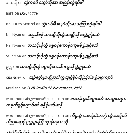
တၞံကဝ်ဖီ သ္ဂောံတဵုအာ အကြာတၞံရဝ်ဗါ
နာဲဆာန်
on
DSCF1116
nara
on
တၞံကဝ်ဖီ သ္ဂောံတဵုအာ အကြာတၞံရဝ်ဗါ
Bee Htaw Monzel
on
ကၠောန်ဗဒှ် သဘၚ်ဟီုတွံပရေၚ်မန် အပ္ဍဲဍုၚ်သေံ
Nai Nyan
on
သဘၚ်ဟီုတွံ ပရူဝၚ်ကောန်ဂကူမန် ပ္ဍဲဍုၚ်သေံ
Nai Nyan
on
သဘၚ်ဟီုတွံ ပရူဝၚ်ကောန်ဂကူမန် ပ္ဍဲဍုၚ်သေံ
SajinMon
on
သဘၚ်ဟီုတွံ ပရူဝၚ်ကောန်ဂကူမန် ပ္ဍဲဍုၚ်သေံ
ဥက္ကာ
on
channai
ကျာ်ဇၞော်ဗၟာယှိုဲညဝါ က္ညကၠုၚ်စိုပ်ကဵုသြဝါဒ ပ္ဍဲဍုၚ်ကျာ်ပိ
on
DVB Radio 12.November.2012
Monland
on
ကောန်ကွာန်ဓမ္မသတံ အာထ္ၜးဆန္ဒ ဂ
woodmonraingwmow@gmail.com
on
တမုက်ရုၚ်သၞောဝ်ဓဝ် ခရိုၚ်မတ်မလီု
ကိစ္စသွံ ဂအာၚ်တိဘာဂှ် ဟွံဆေၚ်စပ်
woodmonraingwmow@gmail.com
on
ကဵုညးရောၚ် ဥက္ကဋ္ဌတြေံ ကွာန်ဓမ္မသ ဟီု
နာဲအံၚ်သိုက်နန်
နူကဵုဂကောံ ပတုဲဖဵုကွာန် ပရဟိတတံ သွံစမံၚ်တိဗလး ကွာ
on