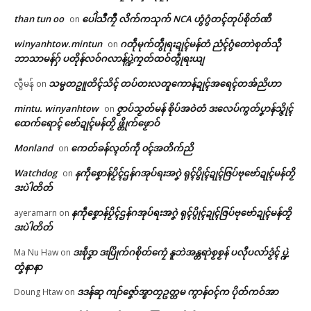
ရုဲစှ်
than tun oo
ပေါဲသဳကၠဳ လိက်ကသုက် NCA ဟွံဂွံတၚ်တုပ်စိုတ်ဏီ
on
winyanhtow.mintun
ဂတဵုမုက်တွဵုရးဍုၚ်မန်တံ ညံၚ်ဂွံတောဲစုတ်သီု
ပရိုၚ်လက္ကရဴအိုတ်
on
တင်ရန်တၟအ် တ္ၚဲကောန်ဂကူ
ပ္ဍဲတ္ၚဲကောန်ဂကူမန် မရနုက်
ဘာသာမန်ဂှ် ပတိုန်လဝ်ဂလာန်ပ္ဍဲကၠတ်ထဝ်တွဵုရးယျ
မန် လ္ပကဵုဗၠးတိတ်အာညိ
ကဵု(၇၉)ဝါ ဂှ် မုမုဂွံဏာ ပရဲပရင်၊
🏛 လညာတ်ပါ်ပဲါ
January 26, 2026
မုဂွံဏာ တင်ခန်လ္ၚတ်ကီုရော
သမ္မတဥူတိၚ်သိၚ် တပ်တးလတူကောန်ဍုၚ်အရေၚ်တအ်ညိဟာ
လွီမန်
on
In "ပရိုၚ်"
February 5, 2026
mintu. winyanhtow
ဇၟာပ်သၟတ်မန် စိုပ်အဝဲတံ ဒးလေပ်ကွတ်ပၞာန်သ္ဇိုၚ်
on
In "ပရိုၚ်"
ညးဒါန်လိက်
ထေက်ရောၚ် ဗော်ဍုၚ်မန်တၟိ ဖ္တိုက်ဖၟောဝ်
ဗွဳဒဳယဵု
Monland
ကေတ်ခန်လ္ၚတ်ကဵု ၀ၚ်အတိက်ညိ
on
Watchdog
နကဵုစၞောန်ပၟိၚ်ဌန်ဂအုပ်ရးအဂၞဲ ရုၚ်ပွိုၚ်ဍုၚ်ဇြပ်ဗုဗော်ဍုၚ်မန်တၟိ
on
ကေတ်အဆက်
ဒးပဲါတိတ်
အသေအဟာန် တ္ရဲကောန်ဂကူမန်
နကဵုစၞောန်ပၟိၚ်ဌန်ဂအုပ်ရးအဂၞဲ ရုၚ်ပွိုၚ်ဍုၚ်ဇြပ်ဗုဗော်ဍုၚ်မန်တၟိ
ayeramarn
on
မရနုက်ကဵု (၇၉) ဝါ ကွာန်ပလိုၚ်ဂျ
ဒးပဲါတိတ်
ပါန် အလုံပွိုၚ်ဍုၚ်ကျာ်ပိ
© ဌာန်ပရိုၚ်ဗၠးၜးမန်
February 2, 2026
ဒးစဵုဒၞာ ဒးပြိုက်ဂစိုတ်ကၠေံ နူဘဲအန္တရာဲစၟစၟန် ပလီုပလာ်ဒၟံၚ် ပ္ဍဲ
Ma Nu Haw
on
In "ပရိုၚ်"
တၞံနာနာ
ဒဒန်ဆု ကျာ်ဇၞော်အ္စာတၠဥတ္တမ ကွာန်ဝၚ်က ပိုတ်ကဝ်အာ
Doung Htaw
on