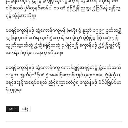
ညံၚ်ရဴသာ်ဂှ်ကီု လ္တူဍုၚ်လ္ဂုၚ် သွက်ဂွံကၠောန် တ္ၚဲကောန်ဂကူမန် ၆၆
ဝါဂှ်လေဝ် ပ္ဍဲဂိတုနဝ်ဝေမ်ပါ ၁၁ ဏံ ရုဲစှ်ပ္တိုန် ညးစၞး ပ္ဍဲဇြပ်မန် ဍုၚ်လ္
ဂုၚ် တုဲဒှ်အာကီုရ။
ပရေၚ်ကၠောန်ဗဒှ် တ္ၚဲကောန်ဂကူမန် (ဗဟဵု) ဝွံ နူသၞာံ ၁၉၉၅ စၟတ်သမ္တီ
သ္ဘၚ်ရတုထဝ်တေံရ သွက်ဂွံကၠောန်အာ မွဲသၞာံ မွဲပွိုၚ်ဍုၚ်ဂှ် ဖျေံကၠုၚ်
သ္ဂုတ်သွာတ်တုဲ ပ္ဍဲကဵုခရိုၚ်သထုံ ၄ ပွိုၚ်ဍုၚ် ကၠောန်ဗဒှ် ပ္ဍဲပွိုၚ်ဍုၚ်ပံၚ်
အလန်ဏံဂှ် ဒှ်အလန်ကၠာအိုတ်ရ။
ပရေၚ်ကၠောန်ဗဒှ် တ္ၚဲကောန်ဂကူ ကောန်ဍုၚ်အရၚ်တံဝွံ ပ္ဍဲလက်ထက်
သမ္မတ ဥူတိၚ်သိၚ်ဏံ ဂွံအခေါၚ်ကၠောန်ကၠုၚ် ဗၠးဗၠးၜးၜး၊ ဟွံမွဲကဵု ပ
ရေၚ်ဒးဒုၚ်ကရေပ်ဓရတ် ညံၚ်ရဴကၠာတေံဂှ်ရ ကၠောန်ဗဒှ် မိပ်ပ်ဇြိပ်ပ်မာ
န်ကၠုၚ်ရ။
TAGS
ပရိုၚ်