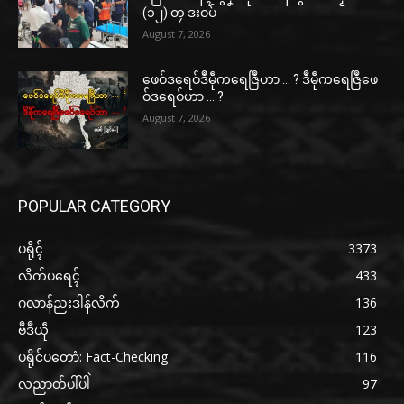
(၁၂) တၠ ဒးဝပ်
August 7, 2026
ဖေဝ်ဒရေဝ်ဒဳမဵုကရေဇြဳဟာ … ? ဒဳမဵုကရေဇြဳဖေ
ဝ်ဒရေဝ်ဟာ … ?
August 7, 2026
POPULAR CATEGORY
ပရိုၚ်
3373
လိက်ပရေၚ်
433
ဂလာန်ညးဒါန်လိက်
136
ဗဳဒဳယဵု
123
ပရိုင်ပတောံ: Fact-Checking
116
လညာတ်ပါ်ပါဲ
97