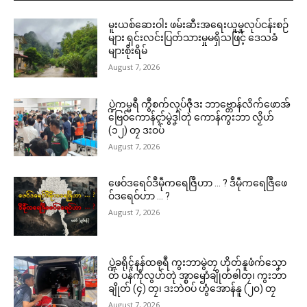
မူးယစ်ဆေးဝါး ဖမ်းဆီးအရေးယူမှုလုပ်ငန်းစဉ်
များ ရှင်းလင်းပြတ်သားမှုမရှိသဖြင့် ဒေသခံ
များစိုးရိမ်
August 7, 2026
ပ္ဍဲကမ္မရဳ ကွဳစက်လုပ်ဇီုဒး ဘာဗ္တောန်လိက်ဖောအ်
ဗြေဝ်ကောန်ၚာ်မွဲဒၞါဲတုဲ ကောန်ကွးဘာ လၟိဟ်
(၁၂) တၠ ဒးဝပ်
August 7, 2026
ဖေဝ်ဒရေဝ်ဒဳမဵုကရေဇြဳဟာ … ? ဒဳမဵုကရေဇြဳဖေ
ဝ်ဒရေဝ်ဟာ … ?
August 7, 2026
ပ္ဍဲခရိုၚ်နန်ထၜုရဳ ကွးဘာမွဲတၠ ဟိုတ်နူဖံက်သၞော
တ် ပန်ကဵုလွဟ်တုဲ အ္စာၝောံချိုတ်ၜါတၠ၊ ကွးဘာ
ချိုတ် (၄) တၠ၊ ဒးဘဲဝပ် ဟွံအောန်နူ (၂၀) တၠ
August 7, 2026