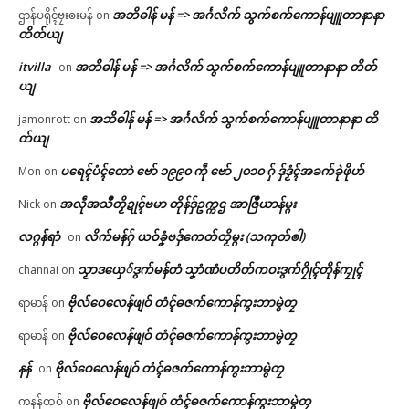
အဘိဓါန် မန် => အၚ်္ဂလိက် သွက်စက်ကောန်ပျူတာနာနာ
ဌာန်ပရိုၚ်ဗၠးၜးမန်
on
တိတ်ယျ
itvilla
အဘိဓါန် မန် => အၚ်္ဂလိက် သွက်စက်ကောန်ပျူတာနာနာ တိတ်
on
ယျ
အဘိဓါန် မန် => အၚ်္ဂလိက် သွက်စက်ကောန်ပျူတာနာနာ တိ
jamonrott
on
တ်ယျ
ပရေၚ်ပံၚ်တောဲ ဗော် ၁၉၉၀ ကဵု ဗော် ၂၀၁၀ ဂှ် ဒှ်ဒၟံၚ်အခက်ခုဲဖိုဟ်
Mon
on
အလဵုအသဳတၟိဍုၚ်ဗမာ တိုန်ဒှ်ဥက္ကဌ အာဇြဳယာန်မ္ဂး
Nick
on
လဂ္ဂန်ရာံ
လိက်မန်ဂှ် ယဝ်ခၞံဗဒှ်ကေတ်တၟိမ္ဂး (သကုတ်ၜါ)
on
သၟာဒယှေ်ဒွက်မန်တံ သၞာံဏံပတိတ်ကဝးဒွက်ဂၠိုၚ်တိုန်ကၠုၚ်
channai
on
ဗိုလ်ဝေလေန်ဖျဝ် တံၚ်ဓဇက်ကောန်ကွးဘာမွဲတၠ
ရာမာန်
on
ဗိုလ်ဝေလေန်ဖျဝ် တံၚ်ဓဇက်ကောန်ကွးဘာမွဲတၠ
ရာမာန်
on
နန်
ဗိုလ်ဝေလေန်ဖျဝ် တံၚ်ဓဇက်ကောန်ကွးဘာမွဲတၠ
on
ဗိုလ်ဝေလေန်ဖျဝ် တံၚ်ဓဇက်ကောန်ကွးဘာမွဲတၠ
ကနန်ထဝ်
on