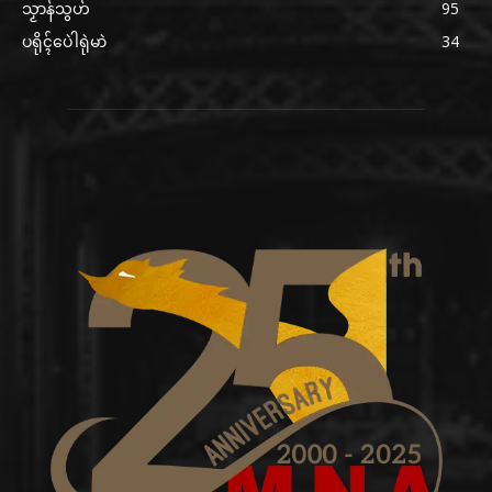
သၟာန်သွဟ်
95
ပရိုၚ်ပေဲါရုဲမာဲ
34