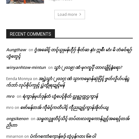
Load more
RECENT COMMENTS
Aungthaw
ဂွံအခေါၚ် တၚ်ယၟုမန်ဟီုဂှ် ၜိုတ်ဆ နာဲ၊ ဣစဳ၊ မာံ၊ မိ တံဓဝ်ရဂှ်
on
ဟွံတၟေၚ်
winyanhtow-mintun
သၞာံ (၂၀၁၉) ဏံ မုဂကူပိုဲ တာလျိုၚ်နွံရော?
on
အပ္ဍဲသၞာံ (၂၀၁၇) ဏံ သၟာကမၠောန်ဆုဲပြံၚ် ဗၞတ်လၟိဟ်ပန်ဠ
Eenda Monnya
on
က်ဘာ် လုပ်စိုပ်ကၠုၚ် ပ္ဍဲတွဵုရးဍုၚ်မန်
mro
ရဲကွာန်မုဟ်ဒုန်တံ ဟွံပေၚ်စိုတ် လ္တူဥက္ကဌကွာန်
on
ဗော်မန်တအ် ကဵုမံၚ်ကတိပါၚ် ကဵုညးဍုၚ်ကွာန်အိုတ်ယျ
mro
on
Related
ongsikenon
သမ္မတဥူတိၚ်သိၚ် တပ်တးလတူကောန်ဍုၚ်အရေၚ်တအ်
on
ဌာန်ပရိုၚ်ဗၠးၜးမန်
ညိဟာ
ပံက်ဂကောံကၠောန်ဗဒှ် တ္ၚဲပၠန်ဂတး ၆၈ ဝါ
minarnon
on