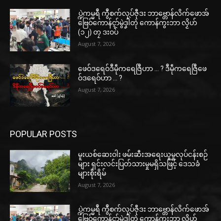
ပ္ဍဲကမ္မရဳ ကွဳစက်လုပ်ဇီုဒး ဘာဗ္တောန်လိက်ဖောအ်
ဗြေဝ်ကောန်ၚာ်မွဲဒၞါဲတုဲ ကောန်ကွးဘာ လၟိဟ်
(၁၂) တၠ ဒးဝပ်
August 7, 2026
ဖေဝ်ဒရေဝ်ဒဳမဵုကရေဇြဳဟာ … ? ဒဳမဵုကရေဇြဳဖေ
ဝ်ဒရေဝ်ဟာ … ?
August 7, 2026
POPULAR POSTS
မူးယစ်ဆေးဝါး ဖမ်းဆီးအရေးယူမှုလုပ်ငန်းစဉ်
များ ရှင်းလင်းပြတ်သားမှုမရှိသဖြင့် ဒေသခံ
များစိုးရိမ်
August 7, 2026
ပ္ဍဲကမ္မရဳ ကွဳစက်လုပ်ဇီုဒး ဘာဗ္တောန်လိက်ဖောအ်
ဗြေဝ်ကောန်ၚာ်မွဲဒၞါဲတုဲ ကောန်ကွးဘာ လၟိဟ်