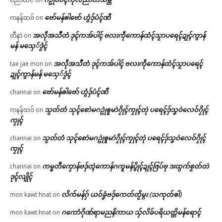
ဗော်မန်ၜါဗော် ဟွံဒှ်ပံၚ်ဏီ
ကနန်ထဝ်
on
အလဵုအသဳတံ ဒုၚ်ကအ်ပါၚ် ဗလးကဵုကောန်ထံၚ်သၟာပရေၚ်ဍုၚ်ကွာန်
တီနာဲ
on
မန် မသှေ်ဒၟံၚ်
အလဵုအသဳတံ ဒုၚ်ကအ်ပါၚ် ဗလးကဵုကောန်ထံၚ်သၟာပရေၚ်
tae jae mon
on
ဍုၚ်ကွာန်မန် မသှေ်ဒၟံၚ်
ဗော်မန်ၜါဗော် ဟွံဒှ်ပံၚ်ဏီ
channai
on
သၟတ်တံ သုၚ်စောဲမဂဥုဲၜူမာဲဂၠိုၚ်ကၠုၚ်တုဲ ပရေၚ်ဒှ်သၞဝဲလေဝ်ဂၠိုၚ်
ကနန်ထဝ်
on
ကၠုၚ်
သၟတ်တံ သုၚ်စောဲမဂဥုဲၜူမာဲဂၠိုၚ်ကၠုၚ်တုဲ ပရေၚ်ဒှ်သၞဝဲလေဝ်ဂၠိုၚ်
channai
on
ကၠုၚ်
ကမ္မတဳကၠောန်ဗဒှ်တ္ၚဲကောန်ဂကူမန်ပွိုၚ်ဍုၚ်ဇြပ်ဗု ဒးထ္ပက်စၟတ်တဲ
channai
on
ဒုၚ်လျိုၚ်
လိက်မန်ဂှ် ယဝ်ခၞံဗဒှ်ကေတ်တၟိမ္ဂး (သကုတ်ၜါ)
mon kawt hnat
on
ဂကောံဂိုဏ်ရာမညနိကာယ သှ်လိခ်ပရိယတ္တိမန်ရောၚ်
mon kawt hnat
on