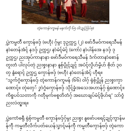
တ္ၚဲကောန်ဂကူမန် မနုက်ကဵု ၆၅ ဝါ(ဍုၚ်ဇြပ်ဗု)
ပ္ဍဲကမ္မတဳ ကၠောန်ဗဒှ် (ဗဟဵု) ဂှ်မ္ဂး ဒုဥက္ကဌ (၂) ဗော်ဒဳမဝ်ကရေသဳမန်
နာဲတေန်အံၚ် နဒဒှ် ဥက္ကဌ၊ နာဲမံၚ်မံၚ် (ကော်) နာဲပါန်အေ နဒဒှ် ဒု
ဥက္ကဌ၊ ညးအုပ်ကာနာနာ ဗော်ဒဳမဝ်ကရေသဳမန် ဒံက်တာနာဲစောန်
တၟးတံ ပါလုပ်တုဲ ညးစၞးနာနာ နူစှ်ပွိုၚ်ဍုၚ် အပံၚ်လၟိဟ်မၞိဟ် ၜိုတ် ၃၀
တၠ နွံရောၚ် ဥက္ကဌ ကၠောန်ဗဒှ် (ဗဟဵု) နာဲတေန်အံၚ် ဟီုရ။
“သွက်ဂွံကၠောန်ဗဒှ် တ္ၚဲကောန်ဂကူမန် (၆၆) ဝါဂှ် ရုဲစှ်ပ္တိုန် ညးစၞးကၠာ
ဏောၚ်။ တုဲတှေ် ဒၞာဲဂွံကၠောန်ဗဒှ် သိုၚ်ခၞံအသေအဟာန်ဂှ် ရုဲဏောၚ်။
ကိစ္စပဝ်သတာကဵု ဂတဵုမုက်ဗစူတိတံဂှ် အဃောချပ်မံၚ်ဖိုဟ်ရ” သာ်ဝွံ
ညးလဴထ္ၜးရ။
ပ္ဍဲကောံဓရီု ရုဲစှ်ကမ္မတဳ ကၠောန်ဗဒှ်ဂှ်မ္ဂး ညးစၞး နူဗော်ပရေၚ်ဍုၚ်ကွာန်မ
န်ကီု ကမ္မတဳလိက်ပတ်ယေန်သၞာၚ်မန်ကီု ကမ္မတဳကၠောန်ဗဒှ် တ္ၚဲကော