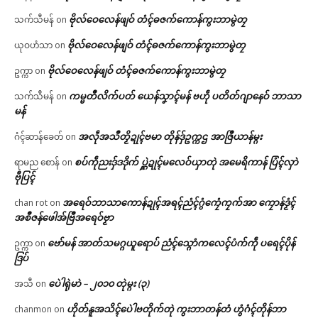
ဗိုလ်ဝေလေန်ဖျဝ် တံၚ်ဓဇက်ကောန်ကွးဘာမွဲတၠ
သက်သီမန်
on
ဗိုလ်ဝေလေန်ဖျဝ် တံၚ်ဓဇက်ကောန်ကွးဘာမွဲတၠ
ယုဝဟံသာ
on
ဗိုလ်ဝေလေန်ဖျဝ် တံၚ်ဓဇက်ကောန်ကွးဘာမွဲတၠ
ဥက္ကာ
on
ကမ္မတဳလိက်ပတ် ယေန်သၞာၚ်မန် ဗဟဵု ပတိတ်ဂျာနေဝ် ဘာသာ
သက်သီမန်
on
မန်
အလဵုအသဳတၟိဍုၚ်ဗမာ တိုန်ဒှ်ဥက္ကဌ အာဇြဳယာန်မ္ဂး
ဂံၚ်ဆာန်ခေတ်
on
စပ်ကဵုညးဒှ်ဒဒိုက် ပ္ဋဲဍုၚ်မလေဝ်ယှာတုဲ အမေရိကာန် ပြံၚ်လှာဲ
ရာမည စောန်
on
ဗီုပြၚ်
အရေဝ်ဘာသာကောန်ဍုၚ်အရၚ်ညံၚ်ဂွံကၠေံကၠက်အာ ကၠောန်ဒၟံၚ်
chan rot
on
အစဳဇန်ဖေါအ်ဗြဳအရေဝ်ဗၟာ
ဗော်မန် အာတ်သမဂ္ဂယူရောပ် ညံၚ်သ္ဂောံကလေၚ်ပံက်ကဵု ပရေၚ်ပိုန်
ဥက္ကာ
on
ဒြပ်
ပေဲါရုဲမာဲ – ၂၀၁၀ တုဲမ္ဂး (၃)
အသီ
on
ဟိုတ်နူအသိၚ်ပေဲါဗတိုက်တုဲ ကွးဘာတန်တံ ဟွံဂံၚ်တိုန်ဘာ
chanmon
on