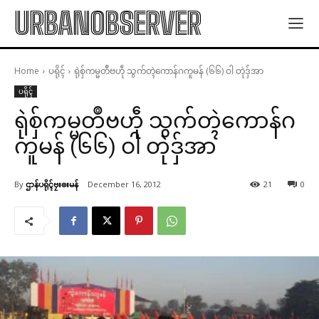
URBANOBSERVER
Home
ပရိုၚ်
ရုဲစှ်ကမ္မတဳဗဟဵု သွက်တ္ၚဲကောန်ဂကူမန် (၆၆) ဝါ တုဲဒှ်အာ
ပရိုၚ်
ရုဲစှ်ကမ္မတဳဗဟဵု သွက်တ္ၚဲကောန်ဂ
ကူမန် (၆၆) ဝါ တုဲဒှ်အာ
By
ဌာန်ပရိုၚ်ဗၠးၜးမန်
December 16, 2012
21
0