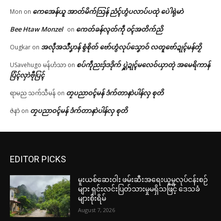
ကေအေန်ယူ အာတ်မိက်သြန် ညံၚ်ဟွံပလာပ်ပထုဲ ပေဲါရုဲမာဲ
Mon
on
Bee Htaw Monzel
ကေတ်ခန်လ္ၚတ်ကဵု ၀ၚ်အတိက်ညိ
on
အလဵုအသဳပၞာန် စွံစိုတ် ဗော်ဟွံလုပ်သၞောဝ် လတူဗော်ဍုၚ်မန်တၟိ
Ougkar
on
စပ်ကဵုညးဒှ်ဒဒိုက် ပ္ဋဲဍုၚ်မလေဝ်ယှာတုဲ အမေရိကာန်
USavehugo မန်ဟံသာ
on
ပြံၚ်လှာဲဗီုပြၚ်
တၠပညာဝၚ်မန် ဒံက်တာနာဲပါန်လှ စုတိ
ရာမည သက်သီမန်
on
တၠပညာဝၚ်မန် ဒံက်တာနာဲပါန်လှ စုတိ
ဇဲနာဲ
on
EDITOR PICKS
မူးယစ်ဆေးဝါး ဖမ်းဆီးအရေးယူမှုလုပ်ငန်းစဉ်
များ ရှင်းလင်းပြတ်သားမှုမရှိသဖြင့် ဒေသခံ
များစိုးရိမ်
August 7, 2026