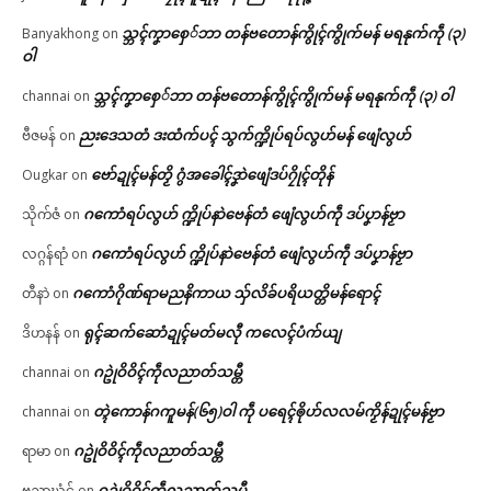
သ္ဘၚ်ကၞာစှေ်ဘာ တန်ဗတောန်ကွိုၚ်ကွိုက်မန် မရနုက်ကဵု (၃)
Banyakhong
on
ဝါ
သ္ဘၚ်ကၞာစှေ်ဘာ တန်ဗတောန်ကွိုၚ်ကွိုက်မန် မရနုက်ကဵု (၃) ဝါ
channai
on
ညးဒေသတံ ဒးထံက်ပၚ် သွက်က္ဍိုပ်ရပ်လွဟ်မန် ဖျေံလွဟ်
ဗီဇမန်
on
ဗော်ဍုၚ်မန်တၟိ ဂွံအခေါၚ်ဒၞာဲဖျေံဒပ်ဂၠိုၚ်တိုန်
Ougkar
on
ဂကောံရပ်လွဟ် က္ဍိုပ်နာဲဗေန်တံ ဖျေံလွဟ်ကဵု ဒပ်ပၞာန်ဗၟာ
သိုက်ဇံ
on
ဂကောံရပ်လွဟ် က္ဍိုပ်နာဲဗေန်တံ ဖျေံလွဟ်ကဵု ဒပ်ပၞာန်ဗၟာ
လဂ္ဂန်ရာံ
on
ဂကောံဂိုဏ်ရာမညနိကာယ သှ်လိခ်ပရိယတ္တိမန်ရောၚ်
တီနာဲ
on
ရုၚ်ဆက်ဆောံဍုၚ်မတ်မလီု ကလေၚ်ပံက်ယျ
ဒိဟနန်
on
ဂဥုဲဝိဝိၚ်ကဵုလညာတ်သမ္တီ
channai
on
တ္ၚဲကောန်ဂကူမန်(၆၅)ဝါ ကဵု ပရေၚ်ၜိုဟ်လလမ်ကၟိန်ဍုၚ်မန်ဗၟာ
channai
on
ဂဥုဲဝိဝိၚ်ကဵုလညာတ်သမ္တီ
ရာမာ
on
ဂဥုဲဝိဝိၚ်ကဵုလညာတ်သမ္တီ
ဗညာဃံင်
on