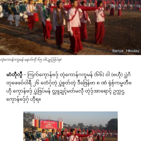
တ္ၚဲကောန်ဂကူမန် မနုက်ကဵု ၆၅ ဝါ(ဍုၚ်ဇြပ်ဗု)
မာံတဵုလွဳ
– ကြက်ကၠောန်ဗဒှ် တ္ၚဲကောန်ဂကူမန် (၆၆) ဝါ (ဗဟဵု) ပ္ဍဲဂိ
တုဖေဖဝ်ဝါရဳ ၂၆ တေံဂှ်တုဲ ပ္ဍဲစၟတ်တ္ၚဲ ဒဳဇြေန်ဗာ ၈ ဏံ ရုဲစှ်ကမ္မတဳဗ
ဟဵု ကၠောန်ဗဒှ် ပ္ဍဲဇြပ်မန် လ္တူဍုၚ်မတ်မလီု တုဲဒှ်အာရောၚ် ဥက္ကဌ
ကၠောန်ဗဒှ်ဂှ် ဟီုရ။